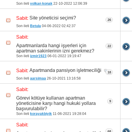
Son ileti
volkan konak
22-10-2022
12:06:39
Site yöneticisi seçimi?
Sabit:
26
Son ileti
Betula
04-06-2022
02:42:37
Sabit:
Apartmanlarda hangi işyerleri için
22
apartman sakinlerinin izni gerekmez?
Son ileti
izmir1923
06-01-2022
19:19:47
Apartmanda pansiyon işletmeciliği
Sabit:
18
Son ileti
aarsimaa
26-10-2021
13:16:58
Sabit:
Görevi kötüye kullanan apartman
9
yöneticisine karşı hangi hukuki yollara
başvurulabilir?
Son ileti
korayakbiyik
11-06-2021
19:28:04
Sabit:
68