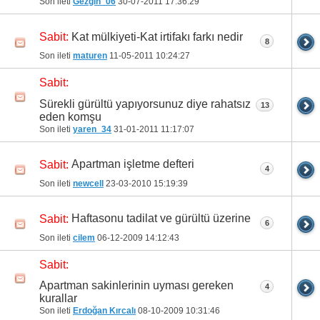
Son ileti
Gezgin_06
30-07-2011
17:36:29
Kat mülkiyeti-Kat irtifakı farkı nedir
Sabit:
8
Son ileti
maturen
11-05-2011
10:24:27
Sabit:
Sürekli gürültü yapıyorsunuz diye rahatsız
13
eden komşu
Son ileti
yaren_34
31-01-2011
11:17:07
Apartman işletme defteri
Sabit:
4
Son ileti
newcell
23-03-2010
15:19:39
Haftasonu tadilat ve gürültü üzerine
Sabit:
6
Son ileti
cilem
06-12-2009
14:12:43
Sabit:
Apartman sakinlerinin uyması gereken
4
kurallar
Son ileti
Erdoğan Kırcalı
08-10-2009
10:31:46