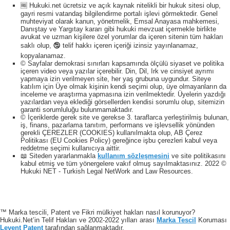
🆓 Hukuki.net ücretsiz ve açık kaynak nitelikli bir hukuk sitesi olup,
gayri resmi vatandaş bilgilendirme portalı işlevi görmektedir. Genel
muhteviyat olarak kanun, yönetmelik, Emsal Anayasa mahkemesi,
Danıştay ve Yargıtay kararı gibi hukuki mevzuat içermekle birlikte
avukat ve uzman kişilere özel yorumlar da içeren sitenin tüm hakları
saklı olup, 🕲 telif hakkı içeren içeriği izinsiz yayınlanamaz,
kopyalanamaz.
© Sayfalar demokrasi sınırları kapsamında ölçülü siyaset ve politika
içeren video veya yazılar içerebilir. Din, Dil, Irk ve cinsiyet ayrımı
yapmaya izin verilmeyen site, her yaş grubuna uygundur. Siteye
katılım için Üye olmak kişinin kendi seçimi olup, üye olmayanların da
inceleme ve araştırma yapmasına izin verilmektedir. Üyelerin yazdığı
yazılardan veya eklediği görsellerden kendisi sorumlu olup, sitemizin
garanti sorumluluğu bulunmamaktadır.
© İçeriklerde gerek site ve gerekse 3. taraflarca yerleştirilmiş bulunan,
iş, finans, pazarlama tanıtım, performans ve işlevsellik yönünden
gerekli ÇEREZLER (COOKIES) kullanılmakta olup, AB Çerez
Politikası (EU Cookies Policy) gereğince işbu çerezleri kabul veya
reddetme seçimi kullanıcıya aittir.
📖 Siteden yararlanmakla
kullanım sözleşmesini
ve site politikasını
kabul etmiş ve tüm yönergelere vakıf olmuş sayılmaktasınız. 2022 ©
Hukuki NET - Turkish Legal NetWork and Law Resources.
™ Marka tescili, Patent ve Fikri mülkiyet hakları nasıl korunuyor?
Hukuki.Net’in Telif Hakları ve 2002-2022 yılları arası
Marka Tescil
Koruması
Levent Patent
tarafından sağlanmaktadır.