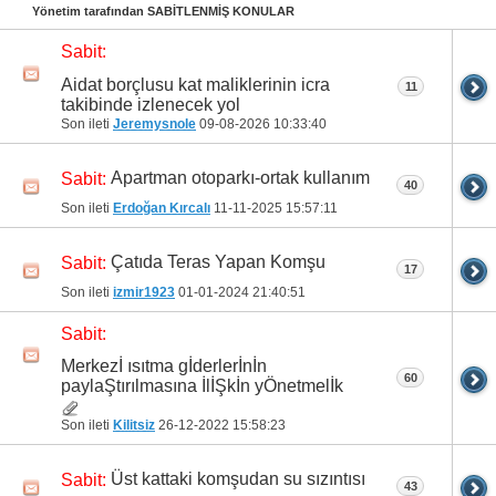
Yönetim tarafından SABİTLENMİŞ KONULAR
Sabit:
Aidat borçlusu kat maliklerinin icra
11
takibinde izlenecek yol
Son ileti
Jeremysnole
09-08-2026
10:33:40
Apartman otoparkı-ortak kullanım
Sabit:
40
Son ileti
Erdoğan Kırcalı
11-11-2025
15:57:11
Çatıda Teras Yapan Komşu
Sabit:
17
Son ileti
izmir1923
01-01-2024
21:40:51
Sabit:
Merkezİ ısıtma gİderlerİnİn
60
paylaŞtırılmasına İlİŞkİn yÖnetmelİk
Son ileti
Kilitsiz
26-12-2022
15:58:23
Üst kattaki komşudan su sızıntısı
Sabit:
43