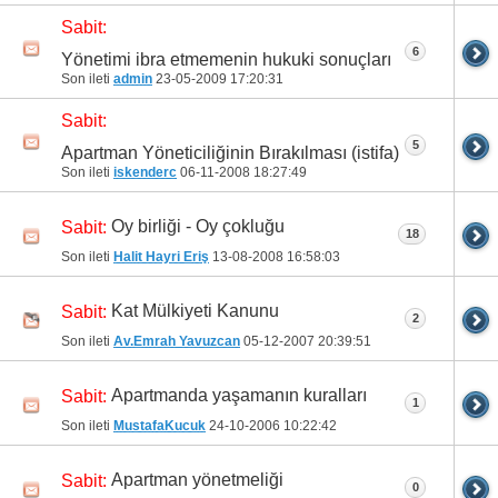
Sabit:
6
Yönetimi ibra etmemenin hukuki sonuçları
Son ileti
admin
23-05-2009
17:20:31
Sabit:
5
Apartman Yöneticiliğinin Bırakılması (istifa)
Son ileti
iskenderc
06-11-2008
18:27:49
Oy birliği - Oy çokluğu
Sabit:
18
Son ileti
Halit Hayri Eriş
13-08-2008
16:58:03
Kat Mülkiyeti Kanunu
Sabit:
2
Son ileti
Av.Emrah Yavuzcan
05-12-2007
20:39:51
Apartmanda yaşamanın kuralları
Sabit:
1
Son ileti
MustafaKucuk
24-10-2006
10:22:42
Apartman yönetmeliği
Sabit:
0