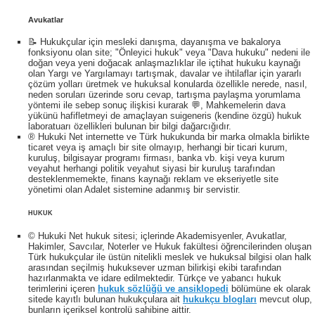
Avukatlar
📝 Hukukçular için mesleki danışma, dayanışma ve bakalorya
fonksiyonu olan site; "Önleyici hukuk" veya "Dava hukuku" nedeni ile
doğan veya yeni doğacak anlaşmazlıklar ile içtihat hukuku kaynağı
olan Yargı ve Yargılamayı tartışmak, davalar ve ihtilaflar için yararlı
çözüm yolları üretmek ve hukuksal konularda özellikle nerede, nasıl,
neden soruları üzerinde soru cevap, tartışma paylaşma yorumlama
yöntemi ile sebep sonuç ilişkisi kurarak 💬, Mahkemelerin dava
yükünü hafifletmeyi de amaçlayan suigeneris (kendine özgü) hukuk
laboratuarı özellikleri bulunan bir bilgi dağarcığıdır.
® Hukuki Net internette ve Türk hukukunda bir marka olmakla birlikte
ticaret veya iş amaçlı bir site olmayıp, herhangi bir ticari kurum,
kuruluş, bilgisayar programı firması, banka vb. kişi veya kurum
veyahut herhangi politik veyahut siyasi bir kuruluş tarafından
desteklenmemekte, finans kaynağı reklam ve ekseriyetle site
yönetimi olan Adalet sistemine adanmış bir servistir.
HUKUK
© Hukuki Net hukuk sitesi; içlerinde Akademisyenler, Avukatlar,
Hakimler, Savcılar, Noterler ve Hukuk fakültesi öğrencilerinden oluşan
Türk hukukçular ile üstün nitelikli meslek ve hukuksal bilgisi olan halk
arasından seçilmiş hukuksever uzman bilirkişi ekibi tarafından
hazırlanmakta ve idare edilmektedir. Türkçe ve yabancı hukuk
terimlerini içeren
hukuk sözlüğü ve ansiklopedi
bölümüne ek olarak
sitede kayıtlı bulunan hukukçulara ait
hukukçu blogları
mevcut olup,
bunların içeriksel kontrolü sahibine aittir.