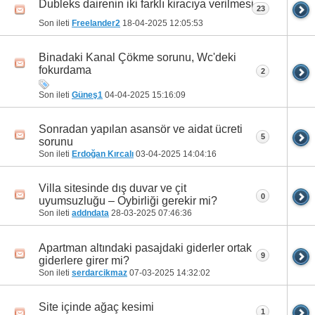
Dubleks dairenin iki farklı kiracıya verilmesi
23
Son ileti
Freelander2
18-04-2025
12:05:53
Binadaki Kanal Çökme sorunu, Wc'deki
fokurdama
2
Son ileti
Güneş1
04-04-2025
15:16:09
Sonradan yapılan asansör ve aidat ücreti
5
sorunu
Son ileti
Erdoğan Kırcalı
03-04-2025
14:04:16
Villa sitesinde dış duvar ve çit
0
uyumsuzluğu – Oybirliği gerekir mi?
Son ileti
addndata
28-03-2025
07:46:36
Apartman altındaki pasajdaki giderler ortak
9
giderlere girer mi?
Son ileti
serdarcikmaz
07-03-2025
14:32:02
Site içinde ağaç kesimi
1