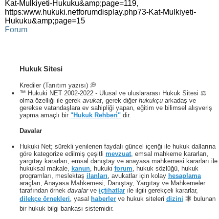
Kat-Mulkiyeti-Hukuku&amp;page=119
,
https:www.hukuki.netforumdisplay.php73-Kat-Mulkiyeti-
Hukuku&amp;page=15
Forum
Hukuk Sitesi
Krediler (Tanıtım yazısı) 💭
™ Hukuki NET 2002-2022 - Ulusal ve uluslararası Hukuk Sitesi ⚖️
olma özelliği ile gerek
avukat
, gerek diğer
hukukçu
arkadaş ve
gerekse vatandaşlara ev sahipliği yapan, eğitim ve bilimsel alışveriş
yapma amaçlı bir
"Hukuk Rehberi"
dir.
Davalar
Hukuki Net; sürekli yenilenen faydalı güncel içeriği ile hukuk dallarına
göre kategorize edilmiş çeşitli
mevzuat
, emsal mahkeme kararları,
yargıtay kararları, emsal danıştay ve anayasa mahkemesi kararları ile
hukuksal makale,
kanun
, hukuki
forum
, hukuk sözlüğü, hukuk
programları, meslektaş
ilanları
, avukatlar için kolay
hesaplama
araçları, Anayasa Mahkemesi, Danıştay, Yargıtay ve Mahkemeler
tarafından örnek
davalar
ve
içtihatlar
ile ilgili gerekçeli kararlar,
dilekçe örnekleri
, yasal
haberler
ve hukuk siteleri
dizini
🕸 bulunan
bir hukuk bilgi bankası sistemidir.