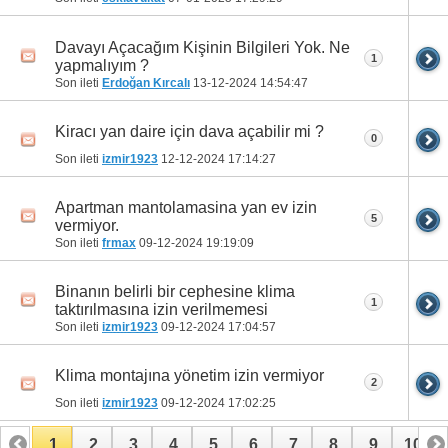
Davayı Açacağım Kişinin Bilgileri Yok. Ne
1
yapmalıyım ?
Son ileti
Erdoğan Kırcalı
13-12-2024
14:54:47
Kiracı yan daire için dava açabilir mi ?
0
Son ileti
izmir1923
12-12-2024
17:14:27
Apartman mantolamasina yan ev izin
5
vermiyor.
Son ileti
frmax
09-12-2024
19:19:09
Binanın belirli bir cephesine klima
1
taktırılmasına izin verilmemesi
Son ileti
izmir1923
09-12-2024
17:04:57
Klima montajına yönetim izin vermiyor
2
Son ileti
izmir1923
09-12-2024
17:02:25
1
2
3
4
5
6
7
8
9
10