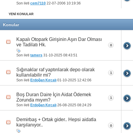
Son ileti
cem7110
22-07-2006
10:19:36
YENİ KONULAR
Konular
Kapalı Otopark Girişinin Aşırı Dar Olması
ve Tadilatı Hk.
0
Son ileti
tamers
31-10-2025
08:43:51
Sığınaklar raf yaptırılarak depo olarak
1
kullanılabilir mi?
Son ileti
Erdoğan Kırcalı
01-10-2025
12:42:06
Boş Duran Daire İçin Aidat Ödemek
1
Zorunda mıyım?
Son ileti
Erdoğan Kırcalı
26-08-2025
08:24:29
Demirbaş + Ortak gider.. Hepsi aidatla
karşılanıyor..
0