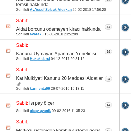
temsil hakkında
Son ileti
Av.Yusuf Selçuk Ateşkan
25-02-2018
17:56:28
Sabit:
14
Aidat borcunu ödemeyen kiracı hakkında
Son ileti
avare73
15-01-2018
23:52:09
Sabit:
26
Kanuna Uymayan Apartman Yöneticisi
Son ileti
Hukuk dersi
04-12-2017
20:31:12
Sabit:
Kat Mulkiyeti Kanunu 20 Maddesi Aidatlar
34
Son ileti
karmenta66
26-07-2016
15:13:11
Isı pay ölçer
Sabit:
44
Son ileti
olcay uyanik
09-02-2016
11:35:23
Sabit:
Merkezi sistemden kombili sisteme geçiş
12