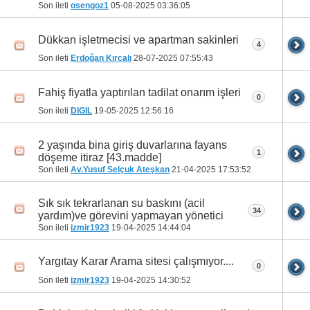
Son ileti
osengoz1
05-08-2025
03:36:05
Dükkan işletmecisi ve apartman sakinleri
4
Son ileti
Erdoğan Kırcalı
28-07-2025
07:55:43
Fahiş fiyatla yaptırılan tadilat onarım işleri
0
Son ileti
DIGIL
19-05-2025
12:56:16
2 yaşında bina giriş duvarlarına fayans
1
döşeme itiraz [43.madde]
Son ileti
Av.Yusuf Selçuk Ateşkan
21-04-2025
17:53:52
Sık sık tekrarlanan su baskını (acil
34
yardım)ve görevini yapmayan yönetici
Son ileti
izmir1923
19-04-2025
14:44:04
Yargıtay Karar Arama sitesi çalışmıyor....
0
Son ileti
izmir1923
19-04-2025
14:30:52