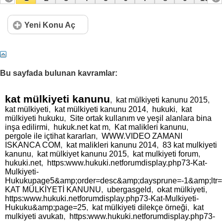
11
12
13
14
15
16
17
Yeni Konu Aç
Bu sayfada bulunan kavramlar:
kat mülkiyeti kanunu
,
kat mülkiyeti kanunu 2015
,
kat mülkiyeti
,
kat mülkiyeti kanunu 2014
,
hukuki
,
kat
mülkiyeti hukuku
,
Site ortak kullanım ve yeşil alanlara bina
inşa edilirmi
,
hukuk.net kat m
,
Kat malikleri kanunu
,
pergole ile içtihat kararları
,
WWW.VIDEO ZAMANI
ISKANCA COM
,
kat malikleri kanunu 2014
,
83 kat mulkiyeti
kanunu
,
kat mülkiyet kanunu 2015
,
kat mulkiyeti forum
,
hukuki.net
,
https:www.hukuki.netforumdisplay.php73-Kat-
Mulkiyeti-
Hukukupage5&amp;order=desc&amp;daysprune=-1&amp;ltr
KAT MÜLKİYETİ KANUNU
,
ubergasgeld
,
okat mülkiyeti
,
https:www.hukuki.netforumdisplay.php73-Kat-Mulkiyeti-
Hukuku&amp;page=25
,
kat mülkiyeti dilekçe örneği
,
kat
mulkiyeti avukatı
,
https:www.hukuki.netforumdisplay.php73-