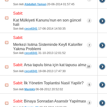
Son ileti
Abdullah Yaman
20-06-2014
01:57:45
Sabit:
Kat Mülkiyeti Kanunu'nun en son güncel
2
hali
Son ileti
ceceli341
17-06-2014
14:50:35
Sabit:
Merkezi Isıtma Sisteminde Keyfi Kalorifer
7
Yakma Problemi
Son ileti
ceceli341
31-10-2013
12:01:52
Arsa tapulu bina için kat tapusu alma
Sabit:
10
Son ileti
ceceli341
19-08-2013
17:47:30
İlk Yönetim Toplantisi Nasil Yapilir?
Sabit:
5
Son ileti
Mantıklı
06-08-2012
20:52:02
Binaya Sonradan Asansör Yapılması
Sabit:
3