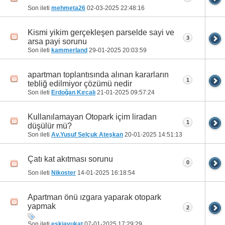
Son ileti
mehmeta26
02-03-2025
22:48:16
Kismi yikim gerçekleşen parselde sayi ve
3
arsa payi sorunu
Son ileti
kammerland
29-01-2025
20:03:59
apartman toplantısında alınan kararların
1
tebliğ edilmiyor çözümü nedir
Son ileti
Erdoğan Kırcalı
21-01-2025
09:57:24
Kullanılamayan Otopark içim liradan
1
düşülür mü?
Son ileti
Av.Yusuf Selçuk Ateşkan
20-01-2025
14:51:13
Çatı kat akıtması sorunu
0
Son ileti
Nikoster
14-01-2025
16:18:54
Apartman önü ızgara yaparak otopark
yapmak
2
Son ileti
eskiavukat
07-01-2025
17:29:29