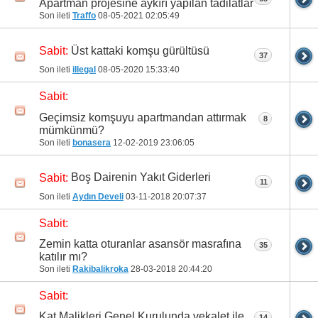
Apartman projesine aykırı yapılan tadilatlar
Son ileti
Traffo
08-05-2021
02:05:49
Üst kattaki komşu gürültüsü
Sabit:
37
Son ileti
illegal
08-05-2020
15:33:40
Sabit:
Geçimsiz komşuyu apartmandan attırmak
8
mümkünmü?
Son ileti
bonasera
12-02-2019
23:06:05
Boş Dairenin Yakıt Giderleri
Sabit:
11
Son ileti
Aydın Develi
03-11-2018
20:07:37
Sabit:
Zemin katta oturanlar asansör masrafına
35
katılır mı?
Son ileti
Rakibalikroka
28-03-2018
20:44:20
Sabit:
Kat Malikleri Genel Kurulunda vekalet ile
14