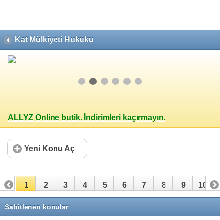
Kat Mülkiyeti Hukuku
ALLYZ Online butik. İndirimleri kaçırmayın.
Yeni Konu Aç
1
2
3
4
5
6
7
8
9
10
11
12
13
14
15
16
17
Sabitlenen konular