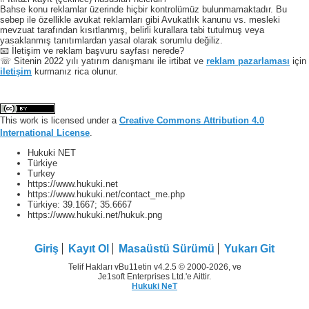
Bahse konu reklamlar üzerinde hiçbir kontrolümüz bulunmamaktadır. Bu
sebep ile özellikle avukat reklamları gibi Avukatlık kanunu vs. mesleki
mevzuat tarafından kısıtlanmış, belirli kurallara tabi tutulmuş veya
yasaklanmış tanıtımlardan yasal olarak sorumlu değiliz.
📧 İletişim ve reklam başvuru sayfası nerede?
☏ Sitenin 2022 yılı yatırım danışmanı ile irtibat ve
reklam pazarlaması
için
iletişim
kurmanız rica olunur.
This work is licensed under a
Creative Commons Attribution 4.0
International License
.
Hukuki NET
Türkiye
Turkey
https://www.hukuki.net
https://www.hukuki.net/contact_me.php
Türkiye:
39.1667
;
35.6667
https://www.hukuki.net/hukuk.png
Giriş
Kayıt Ol
Masaüstü Sürümü
Yukarı Git
Telif Hakları vBu11etin v4.2.5 © 2000-2026, ve
Je1soft Enterprises Ltd.'e Aittir.
Hukuki NeT