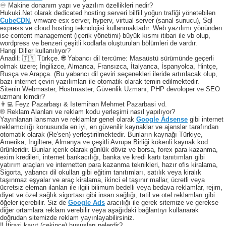
♾️ Makine donanım yapı ve yazılım özellikleri nedir?
Hukuki.Net olarak dedicated hosting serveri bilfiil yoğun trafiği yönetebilen
CubeCDN
, vmware esx server, hyperv, virtual server (sanal sunucu), Sql
express ve cloud hosting teknolojisi kullanmaktadır. Web yazılımı yönünden
ise content management (içerik yönetimi) büyük kısmı itibari ile vb olup,
wordpress ve benzeri çeşitli kodlarla oluşturulan bölümleri de vardır.
Hangi Diller kullanılıyor?
Anadil: 🇹🇷 Türkçe. 🌐 Yabancı dil tercüme: Masaüstü sürümünde geçerli
olmak üzere; İngilizce, Almanca, Fransızca, İtalyanca, İspanyolca, Hintçe,
Rusça ve Arapça. (Bu yabancı dil çeviri seçenekleri ileride artırılacak olup,
bazı internet çeviri yazılımları ile otomatik olarak temin edilmektedir.
Sitenin Webmaster, Hostmaster, Güvenlik Uzmanı, PHP devoloper ve SEO
uzmanı kimdir?
👨‍💻 Feyz Pazarbaşı & Istemihan Mehmet Pazarbasi vd.
® Reklam Alanları ve reklam kodu yerleşimi nasıl yapılıyor?
Yayınlanan lansman ve reklamlar genel olarak
Google Adsense
gibi internet
reklamcılığı konusunda en iyi, en güvenilir kaynaklar ve ajanslar tarafından
otomatik olarak (Re'sen) yerleştirilmektedir. Bunların kaynağı Türkiye,
Amerika, Ingiltere, Almanya ve çeşitli Avrupa Birliği kökenli kaynak kod
ürünleridir. Bunlar içerik olarak günlük döviz ve borsa, forex para kazanma,
exim kredileri, internet bankacılığı, banka ve kredi kartı tanıtımları gibi
yatırım araçları ve internetten para kazanma teknikleri, hazır ofis kiralama,
Sigorta, yabancı dil okulları gibi eğitim tanıtımları, satılık veya kiralık
taşınmaz eşyalar ve araç kiralama, ikinci el taşınır mallar, ücretli veya
ücretsiz eleman ilanları ile ilgili bilimum bedelli veya bedava reklamlar, rejim,
diyet ve özel sağlık sigortası gibi insan sağlığı, tatil ve otel reklamları gibi
öğeler içerebilir. Siz de
Google Ads
aracılığı ile gerek sitemize ve gerekse
diğer ortamlara reklam verebilir veya aşağıdaki bağlantıyı kullanarak
doğrudan sitemizde reklam yayınlayabilirsiniz.
‼️ İtirazi kayıt (çekince) hususları nelerdir?