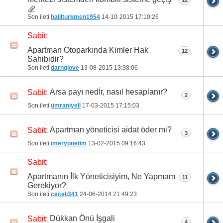
Son ileti
halilturkmen1954
14-10-2015
17:10:26
Sabit:
Apartman Otoparkında Kimler Hak
12
Sahibidir?
Son ileti
darnglove
13-08-2015
13:38:06
Arsa payı nedİr, nasıl hesaplanır?
Sabit:
2
Son ileti
ümraniyeli
17-03-2015
17:15:03
Apartman yöneticisi aidat öder mi?
Sabit:
3
Son ileti
imeryonetim
13-02-2015
09:16:43
Sabit:
Apartmanın İlk Yöneticisiyim, Ne Yapmam
11
Gerekiyor?
Son ileti
ceceli341
24-06-2014
21:49:23
Dükkan Önü İşgali
Sabit:
4