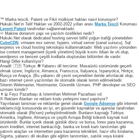
™ Marka tescili, Patent ve Fikri mülkiyet hakları nasıl korunuyor?
Hukuki.Net’in Telif Hakları ve 2002-2022 yılları arası
Marka Tescil
Koruması
Levent Patent
tarafından sağlanmaktadır.
♾️ Makine donanım yapı ve yazılım özellikleri nedir?
Hukuki.Net olarak dedicated hosting serveri bilfiil yoğun trafiği yönetebilen
CubeCDN
, vmware esx server, hyperv, virtual server (sanal sunucu), Sql
express ve cloud hosting teknolojisi kullanmaktadır. Web yazılımı yönünden
ise content management (içerik yönetimi) büyük kısmı itibari ile vb olup,
wordpress ve benzeri çeşitli kodlarla oluşturulan bölümleri de vardır.
Hangi Diller kullanılıyor?
Anadil: 🇹🇷 Türkçe. 🌐 Yabancı dil tercüme: Masaüstü sürümünde geçerli
olmak üzere; İngilizce, Almanca, Fransızca, İtalyanca, İspanyolca, Hintçe,
Rusça ve Arapça. (Bu yabancı dil çeviri seçenekleri ileride artırılacak olup,
bazı internet çeviri yazılımları ile otomatik olarak temin edilmektedir.
Sitenin Webmaster, Hostmaster, Güvenlik Uzmanı, PHP devoloper ve SEO
uzmanı kimdir?
👨‍💻 Feyz Pazarbaşı & Istemihan Mehmet Pazarbasi vd.
® Reklam Alanları ve reklam kodu yerleşimi nasıl yapılıyor?
Yayınlanan lansman ve reklamlar genel olarak
Google Adsense
gibi internet
reklamcılığı konusunda en iyi, en güvenilir kaynaklar ve ajanslar tarafından
otomatik olarak (Re'sen) yerleştirilmektedir. Bunların kaynağı Türkiye,
Amerika, Ingiltere, Almanya ve çeşitli Avrupa Birliği kökenli kaynak kod
ürünleridir. Bunlar içerik olarak günlük döviz ve borsa, forex para kazanma,
exim kredileri, internet bankacılığı, banka ve kredi kartı tanıtımları gibi
yatırım araçları ve internetten para kazanma teknikleri, hazır ofis kiralama,
Sigorta, yabancı dil okulları gibi eğitim tanıtımları, satılık veya kiralık