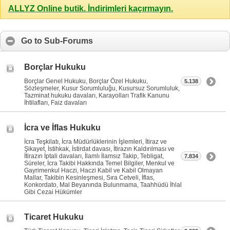
ALLYZ Online butik. İndirimleri kaçırmayın.
Go to Sub-Forums
Borçlar Hukuku
Borçlar Genel Hukuku, Borçlar Özel Hukuku,
5.138
Sözleşmeler, Kusur Sorumluluğu, Kusursuz Sorumluluk,
Tazminat hukuku davaları, Karayolları Trafik Kanunu
İhtilafları, Faiz davaları
İcra ve İflas Hukuku
İcra Teşkilatı, İcra Müdürlüklerinin İşlemleri, İtiraz ve
Şikayet, İstihkak, İstirdat davası, İtirazın Kaldırılması ve
İtirazın İptali davaları, İlamlı İlamsız Takip, Tebligat,
7.834
Süreler, İcra Takibi Hakkında Temel Bilgiler, Menkul ve
Gayrimenkul Haczi, Haczi Kabil ve Kabil Olmayan
Mallar, Takibin Kesinleşmesi, Sıra Cetveli, İflas,
Konkordato, Mal Beyanında Bulunmama, Taahhüdü İhlal
Gibi Cezai Hükümler
Ticaret Hukuku