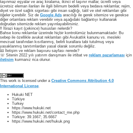
taşınmaz eşyalar ve araç kiralama, ikinci el taşınır mallar, ücretli veya
ücretsiz eleman ilanları ile ilgili bilimum bedelli veya bedava reklamlar, rejim,
diyet ve özel sağlık sigortası gibi insan sağlığı, tatil ve otel reklamları gibi
öğeler içerebilir. Siz de
Google Ads
aracılığı ile gerek sitemize ve gerekse
diğer ortamlara reklam verebilir veya aşağıdaki bağlantıyı kullanarak
doğrudan sitemizde reklam yayınlayabilirsiniz.
‼️ İtirazi kayıt (çekince) hususları nelerdir?
Bahse konu reklamlar üzerinde hiçbir kontrolümüz bulunmamaktadır. Bu
sebep ile özellikle avukat reklamları gibi Avukatlık kanunu vs. mesleki
mevzuat tarafından kısıtlanmış, belirli kurallara tabi tutulmuş veya
yasaklanmış tanıtımlardan yasal olarak sorumlu değiliz.
📧 İletişim ve reklam başvuru sayfası nerede?
☏ Sitenin 2022 yılı yatırım danışmanı ile irtibat ve
reklam pazarlaması
için
iletişim
kurmanız rica olunur.
This work is licensed under a
Creative Commons Attribution 4.0
International License
.
Hukuki NET
Türkiye
Turkey
https://www.hukuki.net
https://www.hukuki.net/contact_me.php
Türkiye:
39.1667
;
35.6667
https://www.hukuki.net/hukuk.png