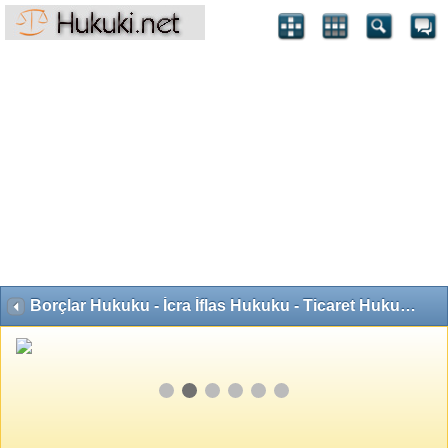
Borçlar Hukuku - İcra İflas Hukuku - Ticaret Hukuku - Kredi Kartları ve Bankacılık Hukuku - Tüketici