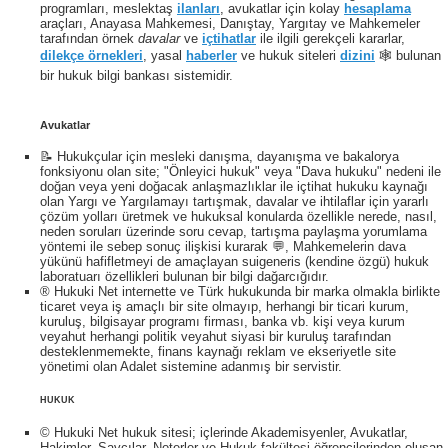
programları, meslektaş
ilanları
, avukatlar için kolay
hesaplama
araçları, Anayasa Mahkemesi, Danıştay, Yargıtay ve Mahkemeler
tarafından örnek
davalar
ve
içtihatlar
ile ilgili gerekçeli kararlar,
dilekçe örnekleri
, yasal
haberler
ve hukuk siteleri
dizini
🕸 bulunan
bir hukuk bilgi bankası sistemidir.
Avukatlar
📝 Hukukçular için mesleki danışma, dayanışma ve bakalorya
fonksiyonu olan site; "Önleyici hukuk" veya "Dava hukuku" nedeni ile
doğan veya yeni doğacak anlaşmazlıklar ile içtihat hukuku kaynağı
olan Yargı ve Yargılamayı tartışmak, davalar ve ihtilaflar için yararlı
çözüm yolları üretmek ve hukuksal konularda özellikle nerede, nasıl,
neden soruları üzerinde soru cevap, tartışma paylaşma yorumlama
yöntemi ile sebep sonuç ilişkisi kurarak 💬, Mahkemelerin dava
yükünü hafifletmeyi de amaçlayan suigeneris (kendine özgü) hukuk
laboratuarı özellikleri bulunan bir bilgi dağarcığıdır.
® Hukuki Net internette ve Türk hukukunda bir marka olmakla birlikte
ticaret veya iş amaçlı bir site olmayıp, herhangi bir ticari kurum,
kuruluş, bilgisayar programı firması, banka vb. kişi veya kurum
veyahut herhangi politik veyahut siyasi bir kuruluş tarafından
desteklenmemekte, finans kaynağı reklam ve ekseriyetle site
yönetimi olan Adalet sistemine adanmış bir servistir.
HUKUK
© Hukuki Net hukuk sitesi; içlerinde Akademisyenler, Avukatlar,
Hakimler, Savcılar, Noterler ve Hukuk fakültesi öğrencilerinden oluşan