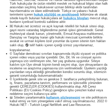
Türk hukukçular ile üstün nitelikli meslek ve hukuksal bilgisi olan halk
arasından seçilmiş hukuksever uzman bilirkişi ekibi tarafından
hazırlanmakta ve idare edilmektedir. Türkçe ve yabancı hukuk
terimlerini içeren
hukuk sözlüğü ve ansiklopedi
bölümüne ek olarak
sitede kayıtlı bulunan hukukçulara ait
hukukçu blogları
mevcut olup,
bunların içeriksel kontrolü sahibine aittir.
🆓 Hukuki.net ücretsiz ve açık kaynak nitelikli bir hukuk sitesi olup,
gayri resmi vatandaş bilgilendirme portalı işlevi görmektedir. Genel
muhteviyat olarak kanun, yönetmelik, Emsal Anayasa mahkemesi,
Danıştay ve Yargıtay kararı gibi hukuki mevzuat içermekle birlikte
avukat ve uzman kişilere özel yorumlar da içeren sitenin tüm hakları
saklı olup, 🕲 telif hakkı içeren içeriği izinsiz yayınlanamaz,
kopyalanamaz.
© Sayfalar demokrasi sınırları kapsamında ölçülü siyaset ve politika
içeren video veya yazılar içerebilir. Din, Dil, Irk ve cinsiyet ayrımı
yapmaya izin verilmeyen site, her yaş grubuna uygundur. Siteye
katılım için Üye olmak kişinin kendi seçimi olup, üye olmayanların da
inceleme ve araştırma yapmasına izin verilmektedir. Üyelerin yazdığı
yazılardan veya eklediği görsellerden kendisi sorumlu olup, sitemizin
garanti sorumluluğu bulunmamaktadır.
© İçeriklerde gerek site ve gerekse 3. taraflarca yerleştirilmiş bulunan,
iş, finans, pazarlama tanıtım, performans ve işlevsellik yönünden
gerekli ÇEREZLER (COOKIES) kullanılmakta olup, AB Çerez
Politikası (EU Cookies Policy) gereğince işbu çerezleri kabul veya
reddetme seçimi kullanıcıya aittir.
📖 Siteden yararlanmakla
kullanım sözleşmesini
ve site politikasını
kabul etmiş ve tüm yönergelere vakıf olmuş sayılmaktasınız. 2022 ©
Hukuki NET - Turkish Legal NetWork and Law Resources.