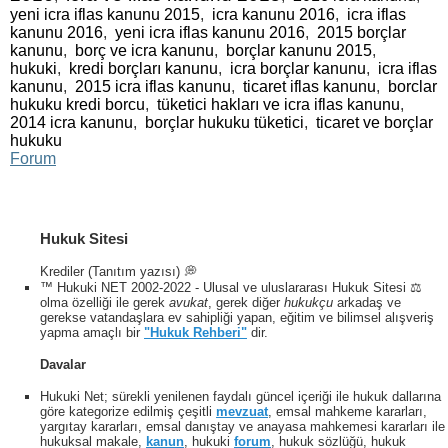
yeni icra iflas kanunu 2015
,
icra kanunu 2016
,
icra iflas
kanunu 2016
,
yeni icra iflas kanunu 2016
,
2015 borçlar
kanunu
,
borç ve icra kanunu
,
borçlar kanunu 2015
,
hukuki
,
kredi borçları kanunu
,
icra borçlar kanunu
,
icra iflas
kanunu
,
2015 icra iflas kanunu
,
ticaret iflas kanunu
,
borclar
hukuku kredi borcu
,
tüketici hakları ve icra iflas kanunu
,
2014 icra kanunu
,
borçlar hukuku tüketici
,
ticaret ve borçlar
hukuku
Forum
Hukuk Sitesi
Krediler (Tanıtım yazısı) 💭
™ Hukuki NET 2002-2022 - Ulusal ve uluslararası Hukuk Sitesi ⚖️
olma özelliği ile gerek
avukat
, gerek diğer
hukukçu
arkadaş ve
gerekse vatandaşlara ev sahipliği yapan, eğitim ve bilimsel alışveriş
yapma amaçlı bir
"Hukuk Rehberi"
dir.
Davalar
Hukuki Net; sürekli yenilenen faydalı güncel içeriği ile hukuk dallarına
göre kategorize edilmiş çeşitli
mevzuat
, emsal mahkeme kararları,
yargıtay kararları, emsal danıştay ve anayasa mahkemesi kararları ile
hukuksal makale,
kanun
, hukuki
forum
, hukuk sözlüğü, hukuk