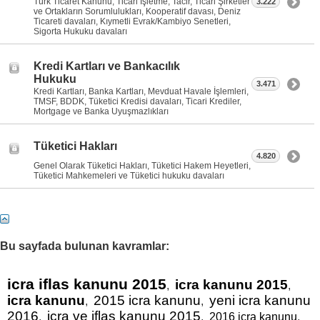
Türk Ticaret Kanunu, Ticari İşletme, Tacir, Ticari Şirketler
3.222
ve Ortakların Sorumlulukları, Kooperatif davası, Deniz
Ticareti davaları, Kıymetli Evrak/Kambiyo Senetleri,
Sigorta Hukuku davaları
Kredi Kartları ve Bankacılık
Hukuku
3.471
Kredi Kartları, Banka Kartları, Mevduat Havale İşlemleri,
TMSF, BDDK, Tüketici Kredisi davaları, Ticari Krediler,
Mortgage ve Banka Uyuşmazlıkları
Tüketici Hakları
4.820
Genel Olarak Tüketici Hakları, Tüketici Hakem Heyetleri,
Tüketici Mahkemeleri ve Tüketici hukuku davaları
Bu sayfada bulunan kavramlar:
icra iflas kanunu 2015
icra kanunu 2015
,
,
icra kanunu
2015 icra kanunu
yeni icra kanunu
,
,
2016
icra ve iflas kanunu 2015
,
,
2016 icra kanunu
,