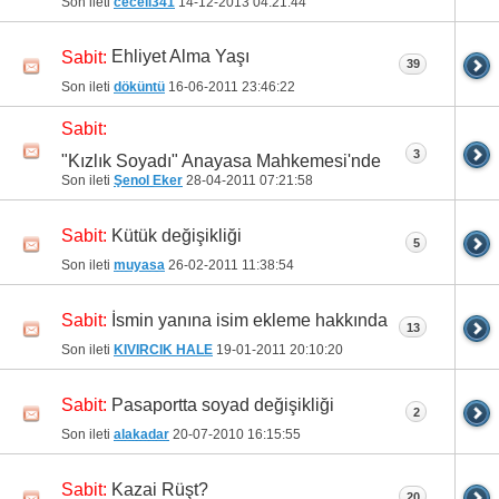
Son ileti
ceceli341
14-12-2013
04:21:44
Ehliyet Alma Yaşı
Sabit:
39
Son ileti
döküntü
16-06-2011
23:46:22
Sabit:
3
"Kızlık Soyadı" Anayasa Mahkemesi'nde
Son ileti
Şenol Eker
28-04-2011
07:21:58
Kütük değişikliği
Sabit:
5
Son ileti
muyasa
26-02-2011
11:38:54
İsmin yanına isim ekleme hakkında
Sabit:
13
Son ileti
KIVIRCIK HALE
19-01-2011
20:10:20
Pasaportta soyad değişikliği
Sabit:
2
Son ileti
alakadar
20-07-2010
16:15:55
Kazai Rüşt?
Sabit:
20