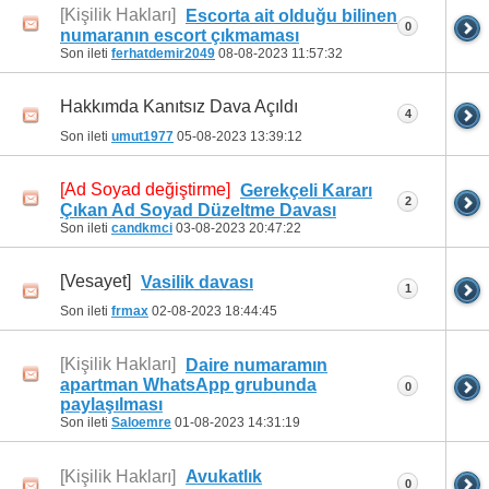
[Kişilik Hakları]
Escorta ait olduğu bilinen
0
numaranın escort çıkmaması
Son ileti
ferhatdemir2049
08-08-2023
11:57:32
Hakkımda Kanıtsız Dava Açıldı
4
Son ileti
umut1977
05-08-2023
13:39:12
[Ad Soyad değiştirme]
Gerekçeli Kararı
2
Çıkan Ad Soyad Düzeltme Davası
Son ileti
candkmci
03-08-2023
20:47:22
[Vesayet]
Vasilik davası
1
Son ileti
frmax
02-08-2023
18:44:45
[Kişilik Hakları]
Daire numaramın
apartman WhatsApp grubunda
0
paylaşılması
Son ileti
Saloemre
01-08-2023
14:31:19
[Kişilik Hakları]
Avukatlık
0