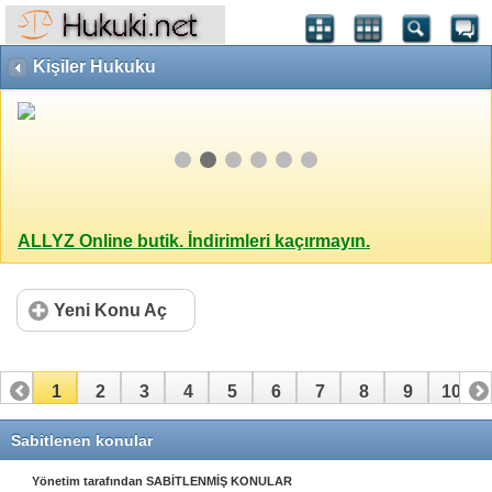
Kişiler Hukuku
ALLYZ Online butik. İndirimleri kaçırmayın.
Yeni Konu Aç
1
2
3
4
5
6
7
8
9
10
11
12
13
14
15
16
17
18
19
20
Sabitlenen konular
21
22
23
24
25
26
27
28
29
30
Yönetim tarafından SABİTLENMİŞ KONULAR