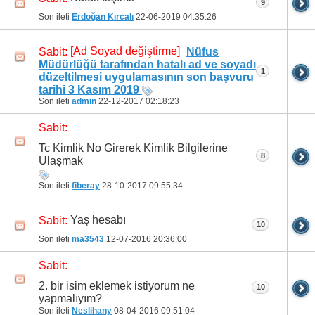
9
Son ileti
Erdoğan Kırcalı
22-06-2019
04:35:26
[Ad Soyad değiştirme]
Sabit:
Nüfus
Müdürlüğü tarafından hatalı ad ve soyadı
1
düzeltilmesi uygulamasının son başvuru
tarihi 3 Kasım 2019
Son ileti
admin
22-12-2017
02:18:23
Sabit:
Tc Kimlik No Girerek Kimlik Bilgilerine
8
Ulaşmak
Son ileti
fiberay
28-10-2017
09:55:34
Yaş hesabı
Sabit:
10
Son ileti
ma3543
12-07-2016
20:36:00
Sabit:
2. bir isim eklemek istiyorum ne
10
yapmalıyım?
Son ileti
Neslihany
08-04-2016
09:51:04