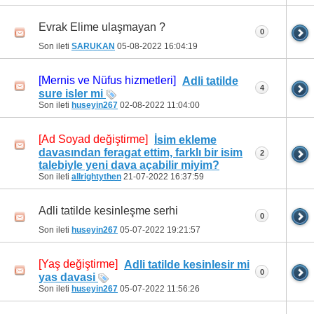
Evrak Elime ulaşmayan ?
0
Son ileti
SARUKAN
05-08-2022
16:04:19
[Mernis ve Nüfus hizmetleri]
Adli tatilde
4
sure isler mi
Son ileti
huseyin267
02-08-2022
11:04:00
[Ad Soyad değiştirme]
İsim ekleme
davasından feragat ettim, farklı bir isim
2
talebiyle yeni dava açabilir miyim?
Son ileti
allrightythen
21-07-2022
16:37:59
Adli tatilde kesinleşme serhi
0
Son ileti
huseyin267
05-07-2022
19:21:57
[Yaş değiştirme]
Adli tatilde kesinlesir mi
0
yas davasi
Son ileti
huseyin267
05-07-2022
11:56:26