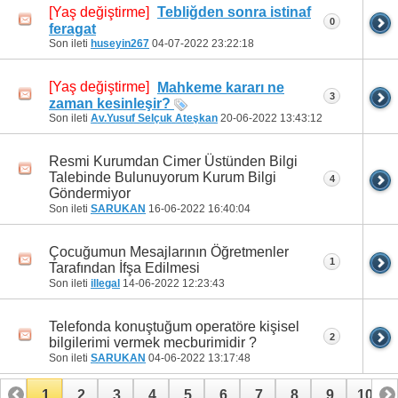
[Yaş değiştirme]
Tebliğden sonra istinaf
0
feragat
Son ileti
huseyin267
04-07-2022
23:22:18
[Yaş değiştirme]
Mahkeme kararı ne
3
zaman kesinleşir?
Son ileti
Av.Yusuf Selçuk Ateşkan
20-06-2022
13:43:12
Resmi Kurumdan Cimer Üstünden Bilgi
Talebinde Bulunuyorum Kurum Bilgi
4
Göndermiyor
Son ileti
SARUKAN
16-06-2022
16:40:04
Çocuğumun Mesajlarının Öğretmenler
1
Tarafından İfşa Edilmesi
Son ileti
illegal
14-06-2022
12:23:43
Telefonda konuştuğum operatöre kişisel
2
bilgilerimi vermek mecburimidir ?
Son ileti
SARUKAN
04-06-2022
13:17:48
1
2
3
4
5
6
7
8
9
10