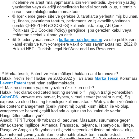
inceleme ve araştırma yapmasına izin verilmektedir. Üyelerin yazdığı
yazılardan veya eklediği görsellerden kendisi sorumlu olup, sitemizin
garanti sorumluluğu bulunmamaktadır.
© İçeriklerde gerek site ve gerekse 3. taraflarca yerleştirilmiş bulunan,
iş, finans, pazarlama tanıtım, performans ve işlevsellik yönünden
gerekli ÇEREZLER (COOKIES) kullanılmakta olup, AB Çerez
Politikası (EU Cookies Policy) gereğince işbu çerezleri kabul veya
reddetme seçimi kullanıcıya aittir.
📖 Siteden yararlanmakla
kullanım sözleşmesini
ve site politikasını
kabul etmiş ve tüm yönergelere vakıf olmuş sayılmaktasınız. 2022 ©
Hukuki NET - Turkish Legal NetWork and Law Resources.
™ Marka tescili, Patent ve Fikri mülkiyet hakları nasıl korunuyor?
Hukuki.Net’in Telif Hakları ve 2002-2022 yılları arası
Marka Tescil
Koruması
Levent Patent
tarafından sağlanmaktadır.
♾️ Makine donanım yapı ve yazılım özellikleri nedir?
Hukuki.Net olarak dedicated hosting serveri bilfiil yoğun trafiği yönetebilen
CubeCDN
, vmware esx server, hyperv, virtual server (sanal sunucu), Sql
express ve cloud hosting teknolojisi kullanmaktadır. Web yazılımı yönünden
ise content management (içerik yönetimi) büyük kısmı itibari ile vb olup,
wordpress ve benzeri çeşitli kodlarla oluşturulan bölümleri de vardır.
Hangi Diller kullanılıyor?
Anadil: 🇹🇷 Türkçe. 🌐 Yabancı dil tercüme: Masaüstü sürümünde geçerli
olmak üzere; İngilizce, Almanca, Fransızca, İtalyanca, İspanyolca, Hintçe,
Rusça ve Arapça. (Bu yabancı dil çeviri seçenekleri ileride artırılacak olup,
bazı internet çeviri yazılımları ile otomatik olarak temin edilmektedir.