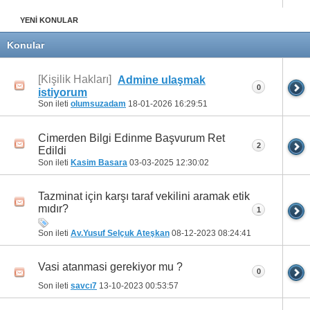
YENİ KONULAR
Konular
[Kişilik Hakları]
Admine ulaşmak
0
istiyorum
Son ileti
olumsuzadam
18-01-2026
16:29:51
Cimerden Bilgi Edinme Başvurum Ret
2
Edildi
Son ileti
Kasim Basara
03-03-2025
12:30:02
Tazminat için karşı taraf vekilini aramak etik
mıdır?
1
Son ileti
Av.Yusuf Selçuk Ateşkan
08-12-2023
08:24:41
Vasi atanmasi gerekiyor mu ?
0
Son ileti
savcı7
13-10-2023
00:53:57