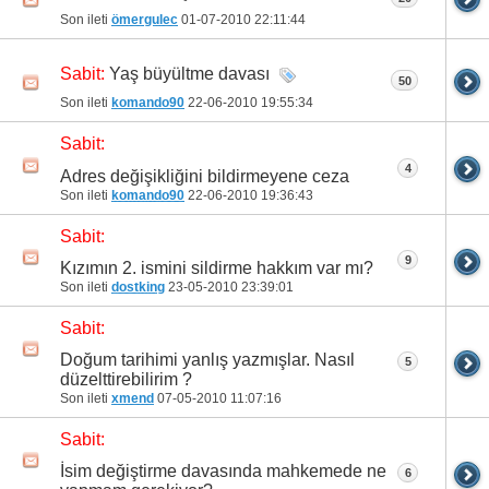
Son ileti
ömergulec
01-07-2010
22:11:44
Yaş büyültme davası
Sabit:
50
Son ileti
komando90
22-06-2010
19:55:34
Sabit:
4
Adres değişikliğini bildirmeyene ceza
Son ileti
komando90
22-06-2010
19:36:43
Sabit:
9
Kızımın 2. ismini sildirme hakkım var mı?
Son ileti
dostking
23-05-2010
23:39:01
Sabit:
Doğum tarihimi yanlış yazmışlar. Nasıl
5
düzelttirebilirim ?
Son ileti
xmend
07-05-2010
11:07:16
Sabit:
İsim değiştirme davasında mahkemede ne
6