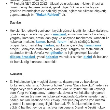
™ Hukuki NET 2002-2022 - Ulusal ve uluslararası Hukuk Sitesi ⚖️
olma özelliği ile gerek
avukat
, gerek diğer
hukukçu
arkadaş ve
gerekse vatandaşlara ev sahipliği yapan, eğitim ve bilimsel alışveriş
yapma amaçlı bir
"Hukuk Rehberi"
dir.
Davalar
Hukuki Net; sürekli yenilenen faydalı güncel içeriği ile hukuk dallarına
göre kategorize edilmiş çeşitli
mevzuat
, emsal mahkeme kararları,
yargıtay kararları, emsal danıştay ve anayasa mahkemesi kararları ile
hukuksal makale,
kanun
, hukuki
forum
, hukuk sözlüğü, hukuk
programları, meslektaş
ilanları
, avukatlar için kolay
hesaplama
araçları, Anayasa Mahkemesi, Danıştay, Yargıtay ve Mahkemeler
tarafından örnek
davalar
ve
içtihatlar
ile ilgili gerekçeli kararlar,
dilekçe örnekleri
, yasal
haberler
ve hukuk siteleri
dizini
🕸 bulunan
bir hukuk bilgi bankası sistemidir.
Avukatlar
📝 Hukukçular için mesleki danışma, dayanışma ve bakalorya
fonksiyonu olan site; "Önleyici hukuk" veya "Dava hukuku" nedeni ile
doğan veya yeni doğacak anlaşmazlıklar ile içtihat hukuku kaynağı
olan Yargı ve Yargılamayı tartışmak, davalar ve ihtilaflar için yararlı
çözüm yolları üretmek ve hukuksal konularda özellikle nerede, nasıl,
neden soruları üzerinde soru cevap, tartışma paylaşma yorumlama
yöntemi ile sebep sonuç ilişkisi kurarak 💬, Mahkemelerin dava
yükünü hafifletmeyi de amaçlayan suigeneris (kendine özgü) hukuk