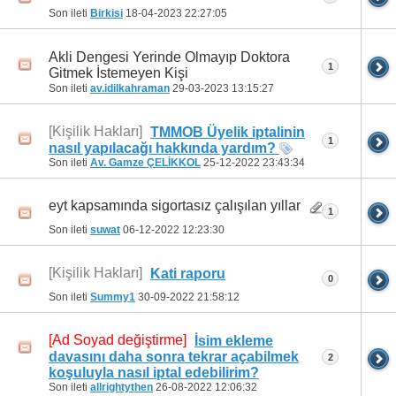
Son ileti
Birkisi
18-04-2023
22:27:05
Akli Dengesi Yerinde Olmayıp Doktora
1
Gitmek İstemeyen Kişi
Son ileti
av.idilkahraman
29-03-2023
13:15:27
[Kişilik Hakları]
TMMOB Üyelik iptalinin
1
nasıl yapılacağı hakkında yardım?
Son ileti
Av. Gamze ÇELİKKOL
25-12-2022
23:43:34
eyt kapsamında sigortasız çalışılan yıllar
1
Son ileti
suwat
06-12-2022
12:23:30
[Kişilik Hakları]
Kati raporu
0
Son ileti
Summy1
30-09-2022
21:58:12
[Ad Soyad değiştirme]
İsim ekleme
davasını daha sonra tekrar açabilmek
2
koşuluyla nasıl iptal edebilirim?
Son ileti
allrightythen
26-08-2022
12:06:32