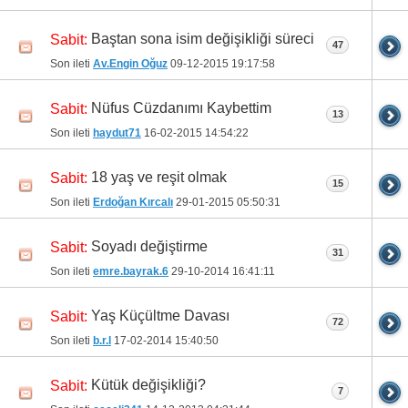
Baştan sona isim değişikliği süreci
Sabit:
47
Son ileti
Av.Engin Oğuz
09-12-2015
19:17:58
Nüfus Cüzdanımı Kaybettim
Sabit:
13
Son ileti
haydut71
16-02-2015
14:54:22
18 yaş ve reşit olmak
Sabit:
15
Son ileti
Erdoğan Kırcalı
29-01-2015
05:50:31
Soyadı değiştirme
Sabit:
31
Son ileti
emre.bayrak.6
29-10-2014
16:41:11
Yaş Küçültme Davası
Sabit:
72
Son ileti
b.r.l
17-02-2014
15:40:50
Kütük değişikliği?
Sabit:
7