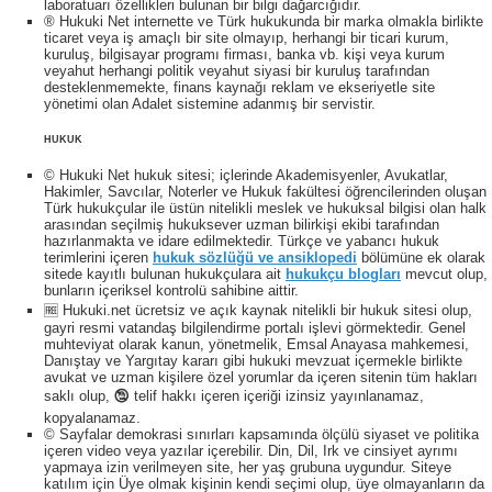
laboratuarı özellikleri bulunan bir bilgi dağarcığıdır.
® Hukuki Net internette ve Türk hukukunda bir marka olmakla birlikte
ticaret veya iş amaçlı bir site olmayıp, herhangi bir ticari kurum,
kuruluş, bilgisayar programı firması, banka vb. kişi veya kurum
veyahut herhangi politik veyahut siyasi bir kuruluş tarafından
desteklenmemekte, finans kaynağı reklam ve ekseriyetle site
yönetimi olan Adalet sistemine adanmış bir servistir.
HUKUK
© Hukuki Net hukuk sitesi; içlerinde Akademisyenler, Avukatlar,
Hakimler, Savcılar, Noterler ve Hukuk fakültesi öğrencilerinden oluşan
Türk hukukçular ile üstün nitelikli meslek ve hukuksal bilgisi olan halk
arasından seçilmiş hukuksever uzman bilirkişi ekibi tarafından
hazırlanmakta ve idare edilmektedir. Türkçe ve yabancı hukuk
terimlerini içeren
hukuk sözlüğü ve ansiklopedi
bölümüne ek olarak
sitede kayıtlı bulunan hukukçulara ait
hukukçu blogları
mevcut olup,
bunların içeriksel kontrolü sahibine aittir.
🆓 Hukuki.net ücretsiz ve açık kaynak nitelikli bir hukuk sitesi olup,
gayri resmi vatandaş bilgilendirme portalı işlevi görmektedir. Genel
muhteviyat olarak kanun, yönetmelik, Emsal Anayasa mahkemesi,
Danıştay ve Yargıtay kararı gibi hukuki mevzuat içermekle birlikte
avukat ve uzman kişilere özel yorumlar da içeren sitenin tüm hakları
saklı olup, 🕲 telif hakkı içeren içeriği izinsiz yayınlanamaz,
kopyalanamaz.
© Sayfalar demokrasi sınırları kapsamında ölçülü siyaset ve politika
içeren video veya yazılar içerebilir. Din, Dil, Irk ve cinsiyet ayrımı
yapmaya izin verilmeyen site, her yaş grubuna uygundur. Siteye
katılım için Üye olmak kişinin kendi seçimi olup, üye olmayanların da