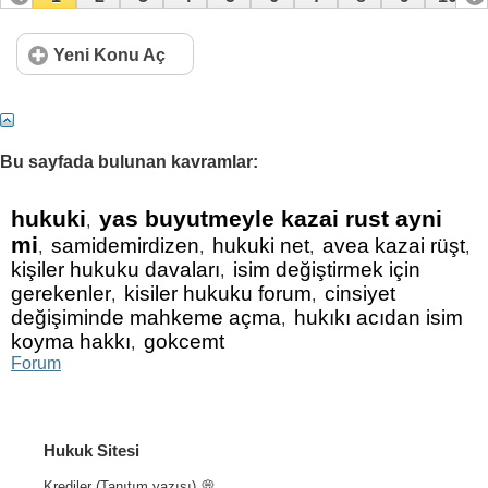
11
12
13
14
15
16
17
18
19
20
Yeni Konu Aç
21
22
23
24
25
26
27
28
29
30
31
32
33
34
35
36
37
38
39
40
Bu sayfada bulunan kavramlar:
41
42
43
44
45
46
47
48
49
50
51
52
53
54
55
56
57
58
59
hukuki
yas buyutmeyle kazai rust ayni
,
mi
samidemirdizen
hukuki net
avea kazai rüşt
,
,
,
,
kişiler hukuku davaları
isim değiştirmek için
,
gerekenler
kisiler hukuku forum
cinsiyet
,
,
değişiminde mahkeme açma
hukıkı acıdan isim
,
koyma hakkı
gokcemt
,
Forum
Hukuk Sitesi
Krediler (Tanıtım yazısı) 💭