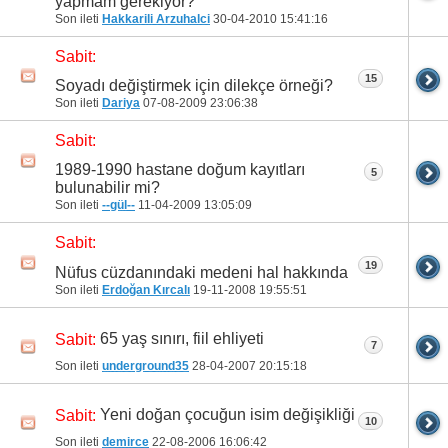
yapmam gerekiyor?
Son ileti
Hakkarili Arzuhalci
30-04-2010
15:41:16
Sabit:
15
Soyadı değiştirmek için dilekçe örneği?
Son ileti
Dariya
07-08-2009
23:06:38
Sabit:
1989-1990 hastane doğum kayıtları
5
bulunabilir mi?
Son ileti
--gül--
11-04-2009
13:05:09
Sabit:
19
Nüfus cüzdanındaki medeni hal hakkında
Son ileti
Erdoğan Kırcalı
19-11-2008
19:55:51
65 yaş sınırı, fiil ehliyeti
Sabit:
7
Son ileti
underground35
28-04-2007
20:15:18
Yeni doğan çocuğun isim değişikliği
Sabit:
10
Son ileti
demirce
22-08-2006
16:06:42