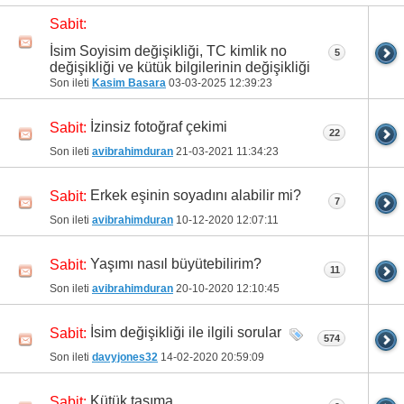
Sabit:
31
32
33
34
35
36
37
38
39
40
İsim Soyisim değişikliği, TC kimlik no
5
41
42
43
44
45
46
47
48
49
50
değişikliği ve kütük bilgilerinin değişikliği
Son ileti
Kasim Basara
03-03-2025
12:39:23
51
52
53
54
55
56
57
58
59
İzinsiz fotoğraf çekimi
Sabit:
22
Son ileti
avibrahimduran
21-03-2021
11:34:23
Erkek eşinin soyadını alabilir mi?
Sabit:
7
Son ileti
avibrahimduran
10-12-2020
12:07:11
Yaşımı nasıl büyütebilirim?
Sabit:
11
Son ileti
avibrahimduran
20-10-2020
12:10:45
İsim değişikliği ile ilgili sorular
Sabit:
574
Son ileti
davyjones32
14-02-2020
20:59:09
Kütük taşıma
Sabit: