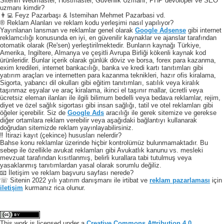
Sitenin Webmaster, Hostmaster, Güvenlik Uzmanı, PHP devoloper ve SEO
uzmanı kimdir?
👨‍💻 Feyz Pazarbaşı & Istemihan Mehmet Pazarbasi vd.
® Reklam Alanları ve reklam kodu yerleşimi nasıl yapılıyor?
Yayınlanan lansman ve reklamlar genel olarak
Google Adsense
gibi internet
reklamcılığı konusunda en iyi, en güvenilir kaynaklar ve ajanslar tarafından
otomatik olarak (Re'sen) yerleştirilmektedir. Bunların kaynağı Türkiye,
Amerika, Ingiltere, Almanya ve çeşitli Avrupa Birliği kökenli kaynak kod
ürünleridir. Bunlar içerik olarak günlük döviz ve borsa, forex para kazanma,
exim kredileri, internet bankacılığı, banka ve kredi kartı tanıtımları gibi
yatırım araçları ve internetten para kazanma teknikleri, hazır ofis kiralama,
Sigorta, yabancı dil okulları gibi eğitim tanıtımları, satılık veya kiralık
taşınmaz eşyalar ve araç kiralama, ikinci el taşınır mallar, ücretli veya
ücretsiz eleman ilanları ile ilgili bilimum bedelli veya bedava reklamlar, rejim,
diyet ve özel sağlık sigortası gibi insan sağlığı, tatil ve otel reklamları gibi
öğeler içerebilir. Siz de
Google Ads
aracılığı ile gerek sitemize ve gerekse
diğer ortamlara reklam verebilir veya aşağıdaki bağlantıyı kullanarak
doğrudan sitemizde reklam yayınlayabilirsiniz.
‼️ İtirazi kayıt (çekince) hususları nelerdir?
Bahse konu reklamlar üzerinde hiçbir kontrolümüz bulunmamaktadır. Bu
sebep ile özellikle avukat reklamları gibi Avukatlık kanunu vs. mesleki
mevzuat tarafından kısıtlanmış, belirli kurallara tabi tutulmuş veya
yasaklanmış tanıtımlardan yasal olarak sorumlu değiliz.
📧 İletişim ve reklam başvuru sayfası nerede?
☏ Sitenin 2022 yılı yatırım danışmanı ile irtibat ve
reklam pazarlaması
için
iletişim
kurmanız rica olunur.
This work is licensed under a
Creative Commons Attribution 4.0