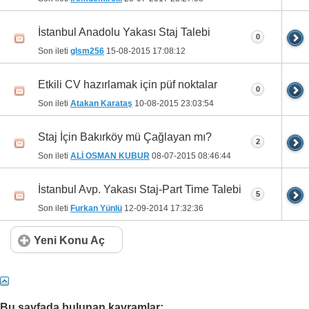
İstanbul Anadolu Yakası Staj Talebi
0
Son ileti
glsm256
15-08-2015
17:08:12
Etkili CV hazırlamak için püf noktalar
0
Son ileti
Atakan Karataş
10-08-2015
23:03:54
Staj İçin Bakırköy mü Çağlayan mı?
2
Son ileti
ALİ OSMAN KUBUR
08-07-2015
08:46:44
İstanbul Avp. Yakası Staj-Part Time Talebi
5
Son ileti
Furkan Yünlü
12-09-2014
17:32:36
Yeni Konu Aç
Bu sayfada bulunan kavramlar: