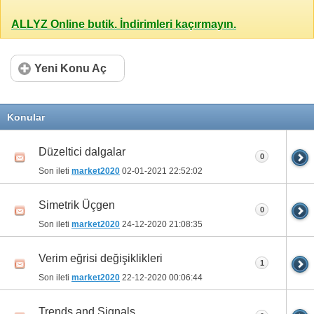
ALLYZ Online butik. İndirimleri kaçırmayın.
Yeni Konu Aç
Konular
Düzeltici dalgalar
0
Son ileti
market2020
02-01-2021
22:52:02
Simetrik Üçgen
0
Son ileti
market2020
24-12-2020
21:08:35
Verim eğrisi değişiklikleri
1
Son ileti
market2020
22-12-2020
00:06:44
Trends and Signals