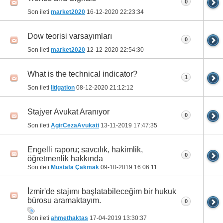
0
Son ileti
market2020
16-12-2020
22:23:34
Dow teorisi varsayımları
0
Son ileti
market2020
12-12-2020
22:54:30
What is the technical indicator?
1
Son ileti
litigation
08-12-2020
21:12:12
Stajyer Avukat Aranıyor
0
Son ileti
AgirCezaAvukati
13-11-2019
17:47:35
Engelli raporu; savcılık, hakimlik,
0
öğretmenlik hakkında
Son ileti
Mustafa Çakmak
09-10-2019
16:06:11
İzmir'de stajımı başlatabileceğim bir hukuk
bürosu aramaktayım.
0
Son ileti
ahmethaktas
17-04-2019
13:30:37