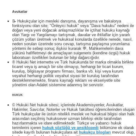
Avukatlar
📝 Hukukçular için mesleki danışma, dayanışma ve bakalorya
fonksiyonu olan site; "Önleyici hukuk" veya "Dava hukuku" nedeni ile
doğan veya yeni doğacak anlaşmazlıklar ile içtihat hukuku kaynağı
olan Yargı ve Yargılamayı tartışmak, davalar ve ihtilaflar için yararlı
çözüm yolları üretmek ve hukuksal konularda özellikle nerede, nasıl,
neden soruları üzerinde soru cevap, tartışma paylaşma yorumlama
yöntemi ile sebep sonuç ilişkisi kurarak 💬, Mahkemelerin dava
yükünü hafifletmeyi de amaçlayan suigeneris (kendine özgü) hukuk
laboratuarı özellikleri bulunan bir bilgi dağarcığıdır.
® Hukuki Net internette ve Türk hukukunda bir marka olmakla birlikte
ticaret veya iş amaçlı bir site olmayıp, herhangi bir ticari kurum,
kuruluş, bilgisayar programı firması, banka vb. kişi veya kurum
veyahut herhangi politik veyahut siyasi bir kuruluş tarafından
desteklenmemekte, finans kaynağı reklam ve ekseriyetle site
yönetimi olan Adalet sistemine adanmış bir servistir.
HUKUK
© Hukuki Net hukuk sitesi; içlerinde Akademisyenler, Avukatlar,
Hakimler, Savcılar, Noterler ve Hukuk fakültesi öğrencilerinden oluşan
Türk hukukçular ile üstün nitelikli meslek ve hukuksal bilgisi olan halk
arasından seçilmiş hukuksever uzman bilirkişi ekibi tarafından
hazırlanmakta ve idare edilmektedir. Türkçe ve yabancı hukuk
terimlerini içeren
hukuk sözlüğü ve ansiklopedi
bölümüne ek olarak
sitede kayıtlı bulunan hukukçulara ait
hukukçu blogları
mevcut olup,