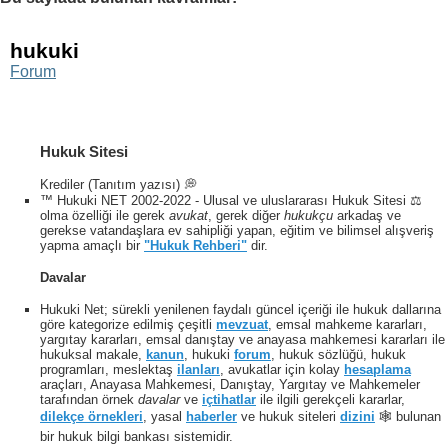
hukuki
Forum
Hukuk Sitesi
Krediler (Tanıtım yazısı) 💭
™ Hukuki NET 2002-2022 - Ulusal ve uluslararası Hukuk Sitesi ⚖️
olma özelliği ile gerek
avukat
, gerek diğer
hukukçu
arkadaş ve
gerekse vatandaşlara ev sahipliği yapan, eğitim ve bilimsel alışveriş
yapma amaçlı bir
"Hukuk Rehberi"
dir.
Davalar
Hukuki Net; sürekli yenilenen faydalı güncel içeriği ile hukuk dallarına
göre kategorize edilmiş çeşitli
mevzuat
, emsal mahkeme kararları,
yargıtay kararları, emsal danıştay ve anayasa mahkemesi kararları ile
hukuksal makale,
kanun
, hukuki
forum
, hukuk sözlüğü, hukuk
programları, meslektaş
ilanları
, avukatlar için kolay
hesaplama
araçları, Anayasa Mahkemesi, Danıştay, Yargıtay ve Mahkemeler
tarafından örnek
davalar
ve
içtihatlar
ile ilgili gerekçeli kararlar,
dilekçe örnekleri
, yasal
haberler
ve hukuk siteleri
dizini
🕸 bulunan
bir hukuk bilgi bankası sistemidir.