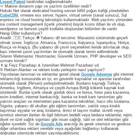
Levent Patent
tarafından sağlanmaktadır.
♾️ Makine donanım yapı ve yazılım özellikleri nedir?
Hukuki.Net olarak dedicated hosting serveri bilfiil yoğun trafiği yönetebilen
CubeCDN
, vmware esx server, hyperv, virtual server (sanal sunucu), Sql
express ve cloud hosting teknolojisi kullanmaktadır. Web yazılımı yönünden
ise content management (içerik yönetimi) büyük kısmı itibari ile vb olup,
wordpress ve benzeri çeşitli kodlarla oluşturulan bölümleri de vardır.
Hangi Diller kullanılıyor?
Anadil: 🇹🇷 Türkçe. 🌐 Yabancı dil tercüme: Masaüstü sürümünde geçerli
olmak üzere; İngilizce, Almanca, Fransızca, İtalyanca, İspanyolca, Hintçe,
Rusça ve Arapça. (Bu yabancı dil çeviri seçenekleri ileride artırılacak olup,
bazı internet çeviri yazılımları ile otomatik olarak temin edilmektedir.
Sitenin Webmaster, Hostmaster, Güvenlik Uzmanı, PHP devoloper ve SEO
uzmanı kimdir?
👨‍💻 Feyz Pazarbaşı & Istemihan Mehmet Pazarbasi vd.
® Reklam Alanları ve reklam kodu yerleşimi nasıl yapılıyor?
Yayınlanan lansman ve reklamlar genel olarak
Google Adsense
gibi internet
reklamcılığı konusunda en iyi, en güvenilir kaynaklar ve ajanslar tarafından
otomatik olarak (Re'sen) yerleştirilmektedir. Bunların kaynağı Türkiye,
Amerika, Ingiltere, Almanya ve çeşitli Avrupa Birliği kökenli kaynak kod
ürünleridir. Bunlar içerik olarak günlük döviz ve borsa, forex para kazanma,
exim kredileri, internet bankacılığı, banka ve kredi kartı tanıtımları gibi
yatırım araçları ve internetten para kazanma teknikleri, hazır ofis kiralama,
Sigorta, yabancı dil okulları gibi eğitim tanıtımları, satılık veya kiralık
taşınmaz eşyalar ve araç kiralama, ikinci el taşınır mallar, ücretli veya
ücretsiz eleman ilanları ile ilgili bilimum bedelli veya bedava reklamlar, rejim,
diyet ve özel sağlık sigortası gibi insan sağlığı, tatil ve otel reklamları gibi
öğeler içerebilir. Siz de
Google Ads
aracılığı ile gerek sitemize ve gerekse
diğer ortamlara reklam verebilir veya aşağıdaki bağlantıyı kullanarak
doğrudan sitemizde reklam yayınlayabilirsiniz.