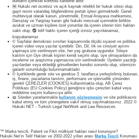
bunların içeriksel kontrolü sahibine aittir.
🆓 Hukuki.net ücretsiz ve açık kaynak nitelikli bir hukuk sitesi olup,
gayri resmi vatandaş bilgilendirme portalı işlevi görmektedir. Genel
muhteviyat olarak kanun, yönetmelik, Emsal Anayasa mahkemesi,
Danıştay ve Yargıtay kararı gibi hukuki mevzuat içermekle birlikte
avukat ve uzman kişilere özel yorumlar da içeren sitenin tüm hakları
saklı olup, 🕲 telif hakkı içeren içeriği izinsiz yayınlanamaz,
kopyalanamaz.
© Sayfalar demokrasi sınırları kapsamında ölçülü siyaset ve politika
içeren video veya yazılar içerebilir. Din, Dil, Irk ve cinsiyet ayrımı
yapmaya izin verilmeyen site, her yaş grubuna uygundur. Siteye
katılım için Üye olmak kişinin kendi seçimi olup, üye olmayanların da
inceleme ve araştırma yapmasına izin verilmektedir. Üyelerin yazdığı
yazılardan veya eklediği görsellerden kendisi sorumlu olup, sitemizin
garanti sorumluluğu bulunmamaktadır.
© İçeriklerde gerek site ve gerekse 3. taraflarca yerleştirilmiş bulunan,
iş, finans, pazarlama tanıtım, performans ve işlevsellik yönünden
gerekli ÇEREZLER (COOKIES) kullanılmakta olup, AB Çerez
Politikası (EU Cookies Policy) gereğince işbu çerezleri kabul veya
reddetme seçimi kullanıcıya aittir.
📖 Siteden yararlanmakla
kullanım sözleşmesini
ve site politikasını
kabul etmiş ve tüm yönergelere vakıf olmuş sayılmaktasınız. 2022 ©
Hukuki NET - Turkish Legal NetWork and Law Resources.
™ Marka tescili, Patent ve Fikri mülkiyet hakları nasıl korunuyor?
Hukuki.Net’in Telif Hakları ve 2002-2022 yılları arası
Marka Tescil
Koruması