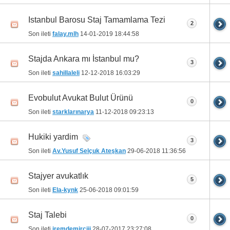
Istanbul Barosu Staj Tamamlama Tezi
2
Son ileti
falay.mlh
14-01-2019
18:44:58
Stajda Ankara mı İstanbul mu?
3
Son ileti
sahillaleli
12-12-2018
16:03:29
Evobulut Avukat Bulut Ürünü
0
Son ileti
starklarınarya
11-12-2018
09:23:13
Hukiki yardim
3
Son ileti
Av.Yusuf Selçuk Ateşkan
29-06-2018
11:36:56
Stajyer avukatlık
5
Son ileti
Ela-kynk
25-06-2018
09:01:59
Staj Talebi
0
Son ileti
iremdemirciii
28-07-2017
23:27:08