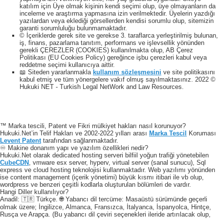
katılım için Üye olmak kişinin kendi seçimi olup, üye olmayanların da
inceleme ve araştırma yapmasına izin verilmektedir. Üyelerin yazdığı
yazılardan veya eklediği görsellerden kendisi sorumlu olup, sitemizin
garanti sorumluluğu bulunmamaktadır.
© İçeriklerde gerek site ve gerekse 3. taraflarca yerleştirilmiş bulunan,
iş, finans, pazarlama tanıtım, performans ve işlevsellik yönünden
gerekli ÇEREZLER (COOKIES) kullanılmakta olup, AB Çerez
Politikası (EU Cookies Policy) gereğince işbu çerezleri kabul veya
reddetme seçimi kullanıcıya aittir.
📖 Siteden yararlanmakla
kullanım sözleşmesini
ve site politikasını
kabul etmiş ve tüm yönergelere vakıf olmuş sayılmaktasınız. 2022 ©
Hukuki NET - Turkish Legal NetWork and Law Resources.
™ Marka tescili, Patent ve Fikri mülkiyet hakları nasıl korunuyor?
Hukuki.Net’in Telif Hakları ve 2002-2022 yılları arası
Marka Tescil
Koruması
Levent Patent
tarafından sağlanmaktadır.
♾️ Makine donanım yapı ve yazılım özellikleri nedir?
Hukuki.Net olarak dedicated hosting serveri bilfiil yoğun trafiği yönetebilen
CubeCDN
, vmware esx server, hyperv, virtual server (sanal sunucu), Sql
express ve cloud hosting teknolojisi kullanmaktadır. Web yazılımı yönünden
ise content management (içerik yönetimi) büyük kısmı itibari ile vb olup,
wordpress ve benzeri çeşitli kodlarla oluşturulan bölümleri de vardır.
Hangi Diller kullanılıyor?
Anadil: 🇹🇷 Türkçe. 🌐 Yabancı dil tercüme: Masaüstü sürümünde geçerli
olmak üzere; İngilizce, Almanca, Fransızca, İtalyanca, İspanyolca, Hintçe,
Rusça ve Arapça. (Bu yabancı dil çeviri seçenekleri ileride artırılacak olup,