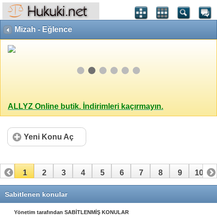
Mizah - Eğlence
ALLYZ Online butik. İndirimleri kaçırmayın.
Yeni Konu Aç
1
2
3
4
5
6
7
8
9
10
11
12
13
14
15
16
17
18
19
Sabitlenen konular
Yönetim tarafından SABİTLENMİŞ KONULAR