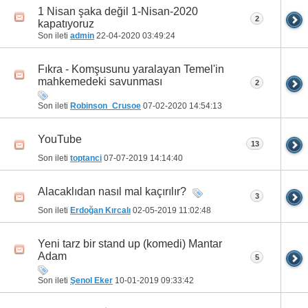
1 Nisan şaka değil 1-Nisan-2020
2
kapatıyoruz
Son ileti
admin
22-04-2020
03:49:24
Fıkra - Komşusunu yaralayan Temel'in
mahkemedeki savunması
2
Son ileti
Robinson_Crusoe
07-02-2020
14:54:13
YouTube
13
Son ileti
toptanci
07-07-2019
14:14:40
Alacaklıdan nasıl mal kaçırılır?
3
Son ileti
Erdoğan Kırcalı
02-05-2019
11:02:48
Yeni tarz bir stand up (komedi) Mantar
Adam
5
Son ileti
Şenol Eker
10-01-2019
09:33:42