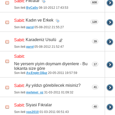
Fıkralar
Sabit:
608
Son ileti
ByCa0s
08-10-2012
17:43:53
Kadın ve Erkek
Sabit:
128
Son ileti
parol
05-08-2012
21:55:27
Karadeniz Usulü
Sabit:
39
Son ileti
parol
05-08-2012
21:52:47
Sabit:
Ne yersem yiyim doymam diyenlere - Bu
17
lokanta size göre
Son ileti
Av.Engin Oğuz
20-05-2011
19:57:59
Ay yıldızı görebilecek misiniz?
Sabit:
41
Son ileti
mehmet_oz
31-03-2011
01:09:32
Siyasi Fıkralar
Sabit:
40
Son ileti
yas2010
01-03-2011
00:51:43