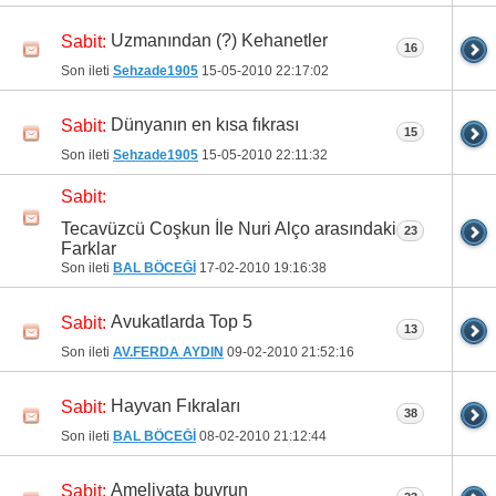
Uzmanından (?) Kehanetler
Sabit:
16
Son ileti
Sehzade1905
15-05-2010
22:17:02
Dünyanın en kısa fıkrası
Sabit:
15
Son ileti
Sehzade1905
15-05-2010
22:11:32
Sabit:
Tecavüzcü Coşkun İle Nuri Alço arasındaki
23
Farklar
Son ileti
BAL BÖCEĞİ
17-02-2010
19:16:38
Avukatlarda Top 5
Sabit:
13
Son ileti
AV.FERDA AYDIN
09-02-2010
21:52:16
Hayvan Fıkraları
Sabit:
38
Son ileti
BAL BÖCEĞİ
08-02-2010
21:12:44
Ameliyata buyrun
Sabit: