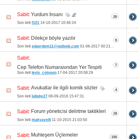
Yurdum İnsanı
Sabit:
26
Son ileti
f101
14-10-2017
10:46:24
Dilekçe böyle yazılır
Sabit:
9
Son ileti
edaerdem11@outlook.com
01-06-2017
00:21:33
Sabit:
7
Cep Telefon Numarasından Yer Tespiti
Son ileti
levis_cotooon
17-04-2017
20:08:29
Avukatlar ile ilgili komik sözler
Sabit:
4
Son ileti
lullaby27
08-09-2016
15:47:31
Forum yöneticisi delirtme taktikleri
Sabit:
18
Son ileti
makyavelli
11-10-2015
21:03:50
Muhteşem Üçlemeler
Sabit:
156