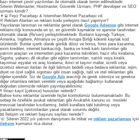
bazı internet çeviri yazılımları ile otomatik olarak temin edilmektedir.
Sitenin Webmaster, Hostmaster, Güvenlik Uzmanı, PHP devoloper ve SEO
uzmanı kimdir?
👨‍💻 Feyz Pazarbaşı & Istemihan Mehmet Pazarbasi vd.
® Reklam Alanları ve reklam kodu yerleşimi nasıl yapılıyor?
Yayınlanan lansman ve reklamlar genel olarak
Google Adsense
gibi internet
reklamcılığı konusunda en iyi, en güvenilir kaynaklar ve ajanslar tarafından
otomatik olarak (Re'sen) yerleştirilmektedir. Bunların kaynağı Türkiye,
Amerika, Ingiltere, Almanya ve çeşitli Avrupa Birliği kökenli kaynak kod
ürünleridir. Bunlar içerik olarak günlük döviz ve borsa, forex para kazanma,
exim kredileri, internet bankacılığı, banka ve kredi kartı tanıtımları gibi
yatırım araçları ve internetten para kazanma teknikleri, hazır ofis kiralama,
Sigorta, yabancı dil okulları gibi eğitim tanıtımları, satılık veya kiralık
taşınmaz eşyalar ve araç kiralama, ikinci el taşınır mallar, ücretli veya
ücretsiz eleman ilanları ile ilgili bilimum bedelli veya bedava reklamlar, rejim,
diyet ve özel sağlık sigortası gibi insan sağlığı, tatil ve otel reklamları gibi
öğeler içerebilir. Siz de
Google Ads
aracılığı ile gerek sitemize ve gerekse
diğer ortamlara reklam verebilir veya aşağıdaki bağlantıyı kullanarak
doğrudan sitemizde reklam yayınlayabilirsiniz.
‼️ İtirazi kayıt (çekince) hususları nelerdir?
Bahse konu reklamlar üzerinde hiçbir kontrolümüz bulunmamaktadır. Bu
sebep ile özellikle avukat reklamları gibi Avukatlık kanunu vs. mesleki
mevzuat tarafından kısıtlanmış, belirli kurallara tabi tutulmuş veya
yasaklanmış tanıtımlardan yasal olarak sorumlu değiliz.
📧 İletişim ve reklam başvuru sayfası nerede?
☏ Sitenin 2022 yılı yatırım danışmanı ile irtibat ve
reklam pazarlaması
için
iletişim
kurmanız rica olunur.