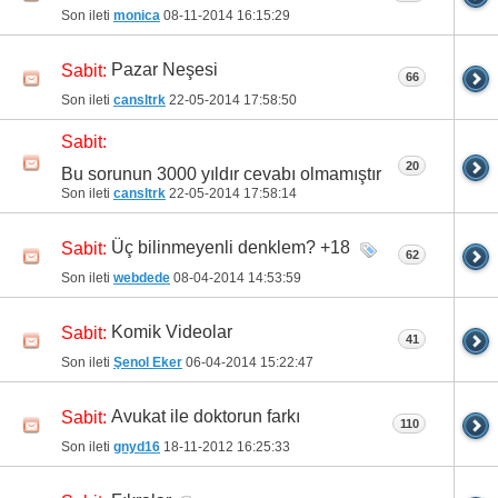
Son ileti
monica
08-11-2014
16:15:29
Pazar Neşesi
Sabit:
66
Son ileti
cansltrk
22-05-2014
17:58:50
Sabit:
20
Bu sorunun 3000 yıldır cevabı olmamıştır
Son ileti
cansltrk
22-05-2014
17:58:14
Üç bilinmeyenli denklem? +18
Sabit:
62
Son ileti
webdede
08-04-2014
14:53:59
Komik Videolar
Sabit:
41
Son ileti
Şenol Eker
06-04-2014
15:22:47
Avukat ile doktorun farkı
Sabit:
110
Son ileti
gnyd16
18-11-2012
16:25:33