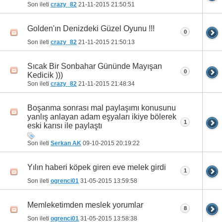
Son ileti
crazy_82
21-11-2015
21:50:51
Golden'ın Denizdeki Güzel Oyunu !!!
0
Son ileti
crazy_82
21-11-2015
21:50:13
Sıcak Bir Sonbahar Gününde Mayışan
0
Kedicik )))
Son ileti
crazy_82
21-11-2015
21:48:34
Boşanma sonrası mal paylaşımı konusunu
yanlış anlayan adam eşyaları ikiye bölerek
1
eski karısı ile paylaştı
Son ileti
Serkan AK
09-10-2015
20:19:22
Yılın haberi köpek giren eve melek girdi
1
Son ileti
ogrenci01
31-05-2015
13:59:58
Memleketimden meslek yorumlar
8
Son ileti
ogrenci01
31-05-2015
13:58:38