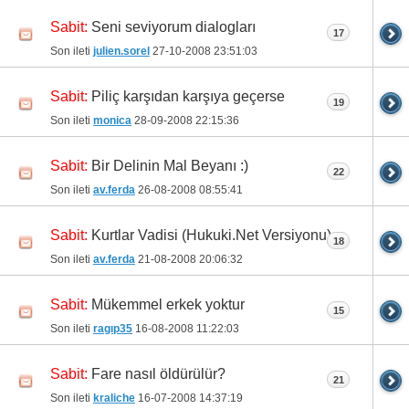
Seni seviyorum dialogları
Sabit:
17
Son ileti
julien.sorel
27-10-2008
23:51:03
Piliç karşıdan karşıya geçerse
Sabit:
19
Son ileti
monica
28-09-2008
22:15:36
Bir Delinin Mal Beyanı :)
Sabit:
22
Son ileti
av.ferda
26-08-2008
08:55:41
Kurtlar Vadisi (Hukuki.Net Versiyonu)
Sabit:
18
Son ileti
av.ferda
21-08-2008
20:06:32
Mükemmel erkek yoktur
Sabit:
15
Son ileti
ragıp35
16-08-2008
11:22:03
Fare nasıl öldürülür?
Sabit:
21
Son ileti
kraliche
16-07-2008
14:37:19