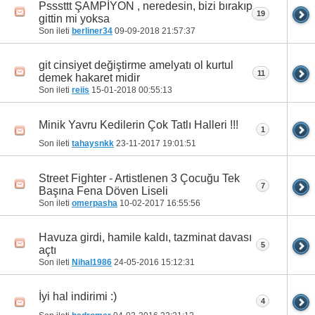
Psssttt ŞAMPİYON , neredesin, bizi bırakıp
19
gittin mi yoksa
Son ileti
berliner34
09-09-2018
21:57:37
git cinsiyet değiştirme amelyatı ol kurtul
11
demek hakaret midir
Son ileti
reiis
15-01-2018
00:55:13
Minik Yavru Kedilerin Çok Tatlı Halleri !!!
1
Son ileti
tahaysnkk
23-11-2017
19:01:51
Street Fighter - Artistlenen 3 Çocuğu Tek
7
Başına Fena Döven Liseli
Son ileti
omerpasha
10-02-2017
16:55:56
Havuza girdi, hamile kaldı, tazminat davası
5
açtı
Son ileti
Nihal1986
24-05-2016
15:12:31
İyi hal indirimi :)
4