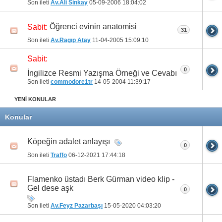
Son ileti
Av.Ali Sinkay
05-09-2006
18:04:02
Öğrenci evinin anatomisi
Sabit:
31
Son ileti
Av.Ragıp Atay
11-04-2005
15:09:10
Sabit:
0
İngilizce Resmi Yazışma Örneği ve Cevabı
Son ileti
commodore1tr
14-05-2004
11:39:17
YENİ KONULAR
Konular
Köpeğin adalet anlayışı
0
Son ileti
Traffo
06-12-2021
17:44:18
Flamenko üstadı Berk Gürman video klip -
Gel dese aşk
0
Son ileti
Av.Feyz Pazarbaşı
15-05-2020
04:03:20