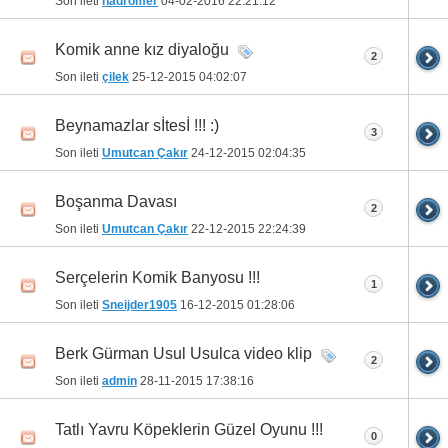
Son ileti
hadromer
04-02-2016
22:21:12
Komik anne kız diyaloğu
2
Son ileti
çilek
25-12-2015
04:02:07
Beynamazlar sİtesİ !!! :)
3
Son ileti
Umutcan Çakır
24-12-2015
02:04:35
Boşanma Davası
2
Son ileti
Umutcan Çakır
22-12-2015
22:24:39
Serçelerin Komik Banyosu !!!
1
Son ileti
Sneijder1905
16-12-2015
01:28:06
Berk Gürman Usul Usulca video klip
2
Son ileti
admin
28-11-2015
17:38:16
Tatlı Yavru Köpeklerin Güzel Oyunu !!!
0