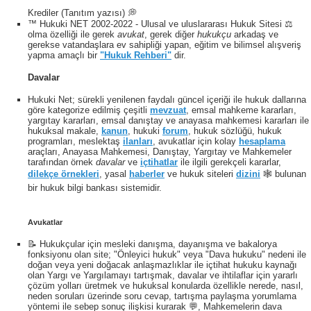
Krediler (Tanıtım yazısı) 💭
™ Hukuki NET 2002-2022 - Ulusal ve uluslararası Hukuk Sitesi ⚖️
olma özelliği ile gerek
avukat
, gerek diğer
hukukçu
arkadaş ve
gerekse vatandaşlara ev sahipliği yapan, eğitim ve bilimsel alışveriş
yapma amaçlı bir
"Hukuk Rehberi"
dir.
Davalar
Hukuki Net; sürekli yenilenen faydalı güncel içeriği ile hukuk dallarına
göre kategorize edilmiş çeşitli
mevzuat
, emsal mahkeme kararları,
yargıtay kararları, emsal danıştay ve anayasa mahkemesi kararları ile
hukuksal makale,
kanun
, hukuki
forum
, hukuk sözlüğü, hukuk
programları, meslektaş
ilanları
, avukatlar için kolay
hesaplama
araçları, Anayasa Mahkemesi, Danıştay, Yargıtay ve Mahkemeler
tarafından örnek
davalar
ve
içtihatlar
ile ilgili gerekçeli kararlar,
dilekçe örnekleri
, yasal
haberler
ve hukuk siteleri
dizini
🕸 bulunan
bir hukuk bilgi bankası sistemidir.
Avukatlar
📝 Hukukçular için mesleki danışma, dayanışma ve bakalorya
fonksiyonu olan site; "Önleyici hukuk" veya "Dava hukuku" nedeni ile
doğan veya yeni doğacak anlaşmazlıklar ile içtihat hukuku kaynağı
olan Yargı ve Yargılamayı tartışmak, davalar ve ihtilaflar için yararlı
çözüm yolları üretmek ve hukuksal konularda özellikle nerede, nasıl,
neden soruları üzerinde soru cevap, tartışma paylaşma yorumlama
yöntemi ile sebep sonuç ilişkisi kurarak 💬, Mahkemelerin dava