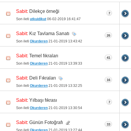
Dilekçe örneği
Sabit:
7
Son ileti
utkuidikut
06-02-2019
16:41:47
Kız Tavlama Sanatı
Sabit:
26
Son ileti
Okurderen
21-01-2019
13:43:42
Temel fıkraları
Sabit:
41
Son ileti
Okurderen
21-01-2019
13:39:33
Deli Fıkraları
Sabit:
16
Son ileti
Okurderen
21-01-2019
13:32:25
Yılbaşı fıkrası
Sabit:
7
Son ileti
Okurderen
21-01-2019
13:30:54
Günün Fotoğrafı
Sabit:
33
Son ileti
Okurderen
21-01-2019
13:27:44