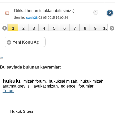
Dikkat her an tutuklanabilirsiniz :)
1
Son ileti
sanik28
03-05-2015
16:00:24
1
2
3
4
5
6
7
8
9
10
11
12
13
14
15
16
17
18
19
Yeni Konu Aç
Bu sayfada bulunan kavramlar:
hukuki
,
mizah forum
,
hukuksal mizah
,
hukuk mizah
,
aratrma grevlisi
,
avukat mizah
,
eglenceli forumlar
Forum
Hukuk Sitesi