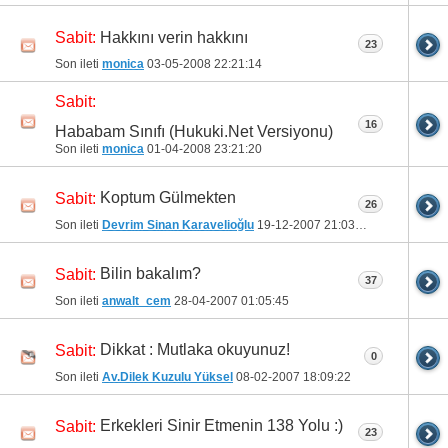
Hakkını verin hakkını
Sabit:
23
Son ileti
monica
03-05-2008
22:21:14
Sabit:
16
Hababam Sınıfı (Hukuki.Net Versiyonu)
Son ileti
monica
01-04-2008
23:21:20
Koptum Gülmekten
Sabit:
26
Son ileti
Devrim Sinan Karavelioğlu
19-12-2007
21:03:35
Bilin bakalım?
Sabit:
37
Son ileti
anwalt_cem
28-04-2007
01:05:45
Dikkat : Mutlaka okuyunuz!
Sabit:
0
Son ileti
Av.Dilek Kuzulu Yüksel
08-02-2007
18:09:22
Erkekleri Sinir Etmenin 138 Yolu :)
Sabit:
23