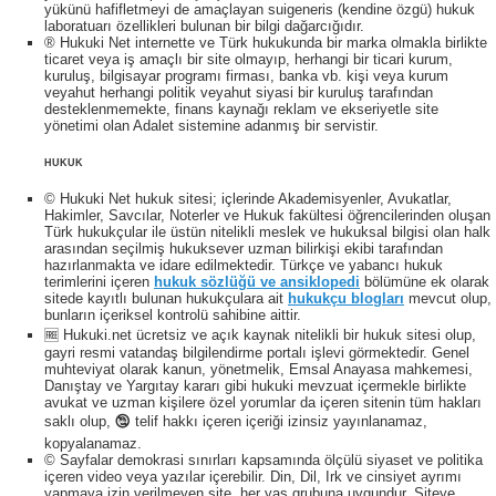
yükünü hafifletmeyi de amaçlayan suigeneris (kendine özgü) hukuk
laboratuarı özellikleri bulunan bir bilgi dağarcığıdır.
® Hukuki Net internette ve Türk hukukunda bir marka olmakla birlikte
ticaret veya iş amaçlı bir site olmayıp, herhangi bir ticari kurum,
kuruluş, bilgisayar programı firması, banka vb. kişi veya kurum
veyahut herhangi politik veyahut siyasi bir kuruluş tarafından
desteklenmemekte, finans kaynağı reklam ve ekseriyetle site
yönetimi olan Adalet sistemine adanmış bir servistir.
HUKUK
© Hukuki Net hukuk sitesi; içlerinde Akademisyenler, Avukatlar,
Hakimler, Savcılar, Noterler ve Hukuk fakültesi öğrencilerinden oluşan
Türk hukukçular ile üstün nitelikli meslek ve hukuksal bilgisi olan halk
arasından seçilmiş hukuksever uzman bilirkişi ekibi tarafından
hazırlanmakta ve idare edilmektedir. Türkçe ve yabancı hukuk
terimlerini içeren
hukuk sözlüğü ve ansiklopedi
bölümüne ek olarak
sitede kayıtlı bulunan hukukçulara ait
hukukçu blogları
mevcut olup,
bunların içeriksel kontrolü sahibine aittir.
🆓 Hukuki.net ücretsiz ve açık kaynak nitelikli bir hukuk sitesi olup,
gayri resmi vatandaş bilgilendirme portalı işlevi görmektedir. Genel
muhteviyat olarak kanun, yönetmelik, Emsal Anayasa mahkemesi,
Danıştay ve Yargıtay kararı gibi hukuki mevzuat içermekle birlikte
avukat ve uzman kişilere özel yorumlar da içeren sitenin tüm hakları
saklı olup, 🕲 telif hakkı içeren içeriği izinsiz yayınlanamaz,
kopyalanamaz.
© Sayfalar demokrasi sınırları kapsamında ölçülü siyaset ve politika
içeren video veya yazılar içerebilir. Din, Dil, Irk ve cinsiyet ayrımı
yapmaya izin verilmeyen site, her yaş grubuna uygundur. Siteye