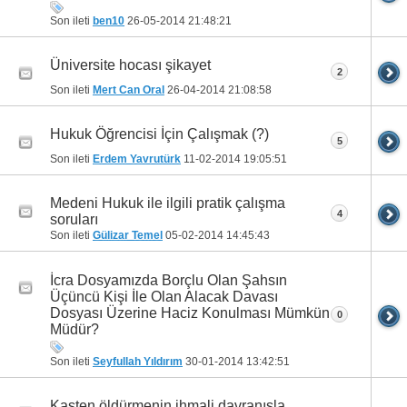
Son ileti
ben10
26-05-2014
21:48:21
Üniversite hocası şikayet
2
Son ileti
Mert Can Oral
26-04-2014
21:08:58
Hukuk Öğrencisi İçin Çalışmak (?)
5
Son ileti
Erdem Yavrutürk
11-02-2014
19:05:51
Medeni Hukuk ile ilgili pratik çalışma
4
soruları
Son ileti
Gülizar Temel
05-02-2014
14:45:43
İcra Dosyamızda Borçlu Olan Şahsın
Üçüncü Kişi İle Olan Alacak Davası
Dosyası Üzerine Haciz Konulması Mümkün
0
Müdür?
Son ileti
Seyfullah Yıldırım
30-01-2014
13:42:51
Kasten öldürmenin ihmali davranışla