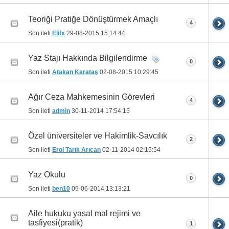
Teoriği Pratiğe Dönüştürmek Amaçlı
4
Son ileti
Elifx
29-08-2015
15:14:44
Yaz Stajı Hakkında Bilgilendirme
0
Son ileti
Atakan Karataş
02-08-2015
10:29:45
Ağır Ceza Mahkemesinin Görevleri
4
Son ileti
admin
30-11-2014
17:54:15
Özel üniversiteler ve Hakimlik-Savcılık
2
Son ileti
Erol Tarık Arıcan
02-11-2014
02:15:54
Yaz Okulu
0
Son ileti
ben10
09-06-2014
13:13:21
Aile hukuku yasal mal rejimi ve
tasfiyesi(pratik)
1