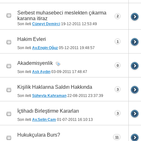
Serbest muhasebeci meslekten çıkarma
2
kararına itiraz
Son ileti
Cüneyt Demirci
19-12-2011
12:53:49
Hakim Evleri
1
Son ileti
Av.Engin Oğuz
05-12-2011
19:48:57
Akademisyenlik
0
Son ileti
Aslı Aydın
03-09-2011
17:48:47
Kişilik Haklarına Saldırı Hakkında
3
Son ileti
Süheyla Kahraman
22-08-2011
23:37:39
İçtihadı Birleştirme Kararları
3
Son ileti
Av.Selin Çam
01-07-2011
16:10:13
Hukukçulara Burs?
11