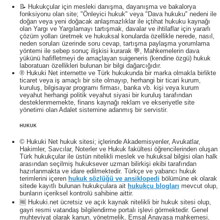
📝 Hukukçular için mesleki danışma, dayanışma ve bakalorya
fonksiyonu olan site; "Önleyici hukuk" veya "Dava hukuku" nedeni ile
doğan veya yeni doğacak anlaşmazlıklar ile içtihat hukuku kaynağı
olan Yargı ve Yargılamayı tartışmak, davalar ve ihtilaflar için yararlı
çözüm yolları üretmek ve hukuksal konularda özellikle nerede, nasıl,
neden soruları üzerinde soru cevap, tartışma paylaşma yorumlama
yöntemi ile sebep sonuç ilişkisi kurarak 💬, Mahkemelerin dava
yükünü hafifletmeyi de amaçlayan suigeneris (kendine özgü) hukuk
laboratuarı özellikleri bulunan bir bilgi dağarcığıdır.
® Hukuki Net internette ve Türk hukukunda bir marka olmakla birlikte
ticaret veya iş amaçlı bir site olmayıp, herhangi bir ticari kurum,
kuruluş, bilgisayar programı firması, banka vb. kişi veya kurum
veyahut herhangi politik veyahut siyasi bir kuruluş tarafından
desteklenmemekte, finans kaynağı reklam ve ekseriyetle site
yönetimi olan Adalet sistemine adanmış bir servistir.
HUKUK
© Hukuki Net hukuk sitesi; içlerinde Akademisyenler, Avukatlar,
Hakimler, Savcılar, Noterler ve Hukuk fakültesi öğrencilerinden oluşan
Türk hukukçular ile üstün nitelikli meslek ve hukuksal bilgisi olan halk
arasından seçilmiş hukuksever uzman bilirkişi ekibi tarafından
hazırlanmakta ve idare edilmektedir. Türkçe ve yabancı hukuk
terimlerini içeren
hukuk sözlüğü ve ansiklopedi
bölümüne ek olarak
sitede kayıtlı bulunan hukukçulara ait
hukukçu blogları
mevcut olup,
bunların içeriksel kontrolü sahibine aittir.
🆓 Hukuki.net ücretsiz ve açık kaynak nitelikli bir hukuk sitesi olup,
gayri resmi vatandaş bilgilendirme portalı işlevi görmektedir. Genel
muhteviyat olarak kanun, yönetmelik, Emsal Anayasa mahkemesi,