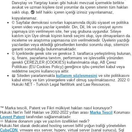
Danıştay ve Yargıtay kararı gibi hukuki mevzuat içermekle birlikte
avukat ve uzman kişilere özel yorumlar da içeren sitenin tüm hakları
saklı olup, 🕲 telif hakkı içeren içeriği izinsiz yayınlanamaz,
kopyalanamaz.
© Sayfalar demokrasi sınırları kapsamında ölçülü siyaset ve politika
içeren video veya yazılar içerebilir. Din, Dil, Irk ve cinsiyet ayrımı
yapmaya izin verilmeyen site, her yaş grubuna uygundur. Siteye
katılım için Üye olmak kişinin kendi seçimi olup, üye olmayanların da
inceleme ve araştırma yapmasına izin verilmektedir. Üyelerin yazdığı
yazılardan veya eklediği görsellerden kendisi sorumlu olup, sitemizin
garanti sorumluluğu bulunmamaktadır.
© İçeriklerde gerek site ve gerekse 3. taraflarca yerleştirilmiş bulunan,
iş, finans, pazarlama tanıtım, performans ve işlevsellik yönünden
gerekli ÇEREZLER (COOKIES) kullanılmakta olup, AB Çerez
Politikası (EU Cookies Policy) gereğince işbu çerezleri kabul veya
reddetme seçimi kullanıcıya aittir.
📖 Siteden yararlanmakla
kullanım sözleşmesini
ve site politikasını
kabul etmiş ve tüm yönergelere vakıf olmuş sayılmaktasınız. 2022 ©
Hukuki NET - Turkish Legal NetWork and Law Resources.
™ Marka tescili, Patent ve Fikri mülkiyet hakları nasıl korunuyor?
Hukuki.Net’in Telif Hakları ve 2002-2022 yılları arası
Marka Tescil
Koruması
Levent Patent
tarafından sağlanmaktadır.
♾️ Makine donanım yapı ve yazılım özellikleri nedir?
Hukuki.Net olarak dedicated hosting serveri bilfiil yoğun trafiği yönetebilen
CubeCDN
, vmware esx server, hyperv, virtual server (sanal sunucu), Sql