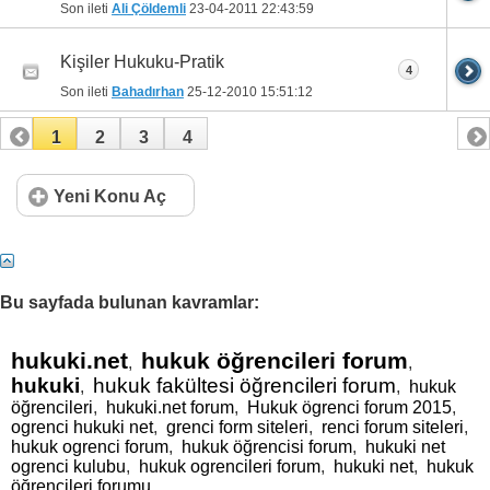
Son ileti
Ali Çöldemli
23-04-2011
22:43:59
Kişiler Hukuku-Pratik
4
Son ileti
Bahadırhan
25-12-2010
15:51:12
1
2
3
4
Yeni Konu Aç
Bu sayfada bulunan kavramlar:
hukuki.net
hukuk öğrencileri forum
,
,
hukuki
hukuk fakültesi öğrencileri forum
,
,
hukuk
öğrencileri
,
hukuki.net forum
,
Hukuk ögrenci forum 2015
,
ogrenci hukuki net
,
grenci form siteleri
,
renci forum siteleri
,
hukuk ogrenci forum
,
hukuk öğrencisi forum
,
hukuki net
ogrenci kulubu
,
hukuk ogrencileri forum
,
hukuki net
,
hukuk
öğrencileri forumu