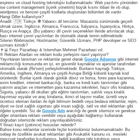
express ve cloud hosting teknolojisi kullanmaktadır. Web yazılımı yönünden
ise content management (içerik yönetimi) büyük kısmı itibari ile vb olup,
wordpress ve benzeri çeşitli kodlarla oluşturulan bölümleri de vardır.
Hangi Diller kullanılıyor?
Anadil: 🇹🇷 Türkçe. 🌐 Yabancı dil tercüme: Masaüstü sürümünde geçerli
olmak üzere; İngilizce, Almanca, Fransızca, İtalyanca, İspanyolca, Hintçe,
Rusça ve Arapça. (Bu yabancı dil çeviri seçenekleri ileride artırılacak olup,
bazı internet çeviri yazılımları ile otomatik olarak temin edilmektedir.
Sitenin Webmaster, Hostmaster, Güvenlik Uzmanı, PHP devoloper ve SEO
uzmanı kimdir?
👨‍💻 Feyz Pazarbaşı & Istemihan Mehmet Pazarbasi vd.
® Reklam Alanları ve reklam kodu yerleşimi nasıl yapılıyor?
Yayınlanan lansman ve reklamlar genel olarak
Google Adsense
gibi internet
reklamcılığı konusunda en iyi, en güvenilir kaynaklar ve ajanslar tarafından
otomatik olarak (Re'sen) yerleştirilmektedir. Bunların kaynağı Türkiye,
Amerika, Ingiltere, Almanya ve çeşitli Avrupa Birliği kökenli kaynak kod
ürünleridir. Bunlar içerik olarak günlük döviz ve borsa, forex para kazanma,
exim kredileri, internet bankacılığı, banka ve kredi kartı tanıtımları gibi
yatırım araçları ve internetten para kazanma teknikleri, hazır ofis kiralama,
Sigorta, yabancı dil okulları gibi eğitim tanıtımları, satılık veya kiralık
taşınmaz eşyalar ve araç kiralama, ikinci el taşınır mallar, ücretli veya
ücretsiz eleman ilanları ile ilgili bilimum bedelli veya bedava reklamlar, rejim,
diyet ve özel sağlık sigortası gibi insan sağlığı, tatil ve otel reklamları gibi
öğeler içerebilir. Siz de
Google Ads
aracılığı ile gerek sitemize ve gerekse
diğer ortamlara reklam verebilir veya aşağıdaki bağlantıyı kullanarak
doğrudan sitemizde reklam yayınlayabilirsiniz.
‼️ İtirazi kayıt (çekince) hususları nelerdir?
Bahse konu reklamlar üzerinde hiçbir kontrolümüz bulunmamaktadır. Bu
sebep ile özellikle avukat reklamları gibi Avukatlık kanunu vs. mesleki
mevzuat tarafından kısıtlanmış, belirli kurallara tabi tutulmuş veya