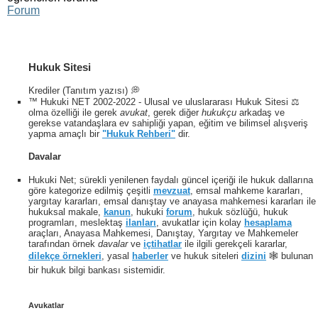
Forum
Hukuk Sitesi
Krediler (Tanıtım yazısı) 💭
™ Hukuki NET 2002-2022 - Ulusal ve uluslararası Hukuk Sitesi ⚖️
olma özelliği ile gerek
avukat
, gerek diğer
hukukçu
arkadaş ve
gerekse vatandaşlara ev sahipliği yapan, eğitim ve bilimsel alışveriş
yapma amaçlı bir
"Hukuk Rehberi"
dir.
Davalar
Hukuki Net; sürekli yenilenen faydalı güncel içeriği ile hukuk dallarına
göre kategorize edilmiş çeşitli
mevzuat
, emsal mahkeme kararları,
yargıtay kararları, emsal danıştay ve anayasa mahkemesi kararları ile
hukuksal makale,
kanun
, hukuki
forum
, hukuk sözlüğü, hukuk
programları, meslektaş
ilanları
, avukatlar için kolay
hesaplama
araçları, Anayasa Mahkemesi, Danıştay, Yargıtay ve Mahkemeler
tarafından örnek
davalar
ve
içtihatlar
ile ilgili gerekçeli kararlar,
dilekçe örnekleri
, yasal
haberler
ve hukuk siteleri
dizini
🕸 bulunan
bir hukuk bilgi bankası sistemidir.
Avukatlar