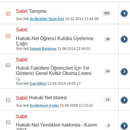
Tanışma
Sabit:
253
Son ileti
Av.İbrahim Yasin İrez
10-12-2014
15:44:38
Sabit:
Hukuki.Net Öğrenci Kulübü Üyelerine
28
Çağrı
Son ileti
Sabuhi Rahimov
11-08-2014
22:46:02
Sabit:
Hukuk Fakültesi Öğrencileri İçin Yol
10
Gösterici Genel Kültür Okuma Listesi
Son ileti
Can Dikici
12-04-2014
18:05:17
Hukuki Net idaresi
Sabit:
13
Son ileti
Av.Mehmet Aydın
23-09-2009
17:23:42
Sabit:
Hukuki Net Yenilikleri hakkında - Kasım
0