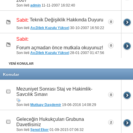
2007
Son ileti
admin
11-11-2007
16:02:40
Teknik Değişiklik Hakkında Duyuru
Sabit:
0
Son ileti
Av.Dilek Kuzulu Yüksel
30-10-2007
16:50:22
Sabit:
0
Forum açmadan önce mutkala okuyunuz!
Son ileti
Av.Dilek Kuzulu Yüksel
28-01-2007
01:47:56
YENİ KONULAR
Konular
Mezuniyet Sonrası Staj ve Hakimlik-
Savcılık Sınavı
0
Son ileti
Mutluay Daşdemir
19-06-2016
14:08:29
Geleceğin Hukukçuları Grubuna
2
Davetlisiniz
Son ileti
Şenol Eker
01-09-2015
07:06:32