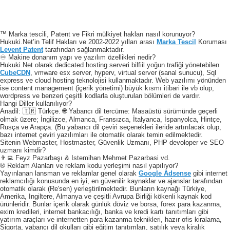
™ Marka tescili, Patent ve Fikri mülkiyet hakları nasıl korunuyor?
Hukuki.Net’in Telif Hakları ve 2002-2022 yılları arası
Marka Tescil
Koruması
Levent Patent
tarafından sağlanmaktadır.
♾️ Makine donanım yapı ve yazılım özellikleri nedir?
Hukuki.Net olarak dedicated hosting serveri bilfiil yoğun trafiği yönetebilen
CubeCDN
, vmware esx server, hyperv, virtual server (sanal sunucu), Sql
express ve cloud hosting teknolojisi kullanmaktadır. Web yazılımı yönünden
ise content management (içerik yönetimi) büyük kısmı itibari ile vb olup,
wordpress ve benzeri çeşitli kodlarla oluşturulan bölümleri de vardır.
Hangi Diller kullanılıyor?
Anadil: 🇹🇷 Türkçe. 🌐 Yabancı dil tercüme: Masaüstü sürümünde geçerli
olmak üzere; İngilizce, Almanca, Fransızca, İtalyanca, İspanyolca, Hintçe,
Rusça ve Arapça. (Bu yabancı dil çeviri seçenekleri ileride artırılacak olup,
bazı internet çeviri yazılımları ile otomatik olarak temin edilmektedir.
Sitenin Webmaster, Hostmaster, Güvenlik Uzmanı, PHP devoloper ve SEO
uzmanı kimdir?
👨‍💻 Feyz Pazarbaşı & Istemihan Mehmet Pazarbasi vd.
® Reklam Alanları ve reklam kodu yerleşimi nasıl yapılıyor?
Yayınlanan lansman ve reklamlar genel olarak
Google Adsense
gibi internet
reklamcılığı konusunda en iyi, en güvenilir kaynaklar ve ajanslar tarafından
otomatik olarak (Re'sen) yerleştirilmektedir. Bunların kaynağı Türkiye,
Amerika, Ingiltere, Almanya ve çeşitli Avrupa Birliği kökenli kaynak kod
ürünleridir. Bunlar içerik olarak günlük döviz ve borsa, forex para kazanma,
exim kredileri, internet bankacılığı, banka ve kredi kartı tanıtımları gibi
yatırım araçları ve internetten para kazanma teknikleri, hazır ofis kiralama,
Sigorta, yabancı dil okulları gibi eğitim tanıtımları, satılık veya kiralık