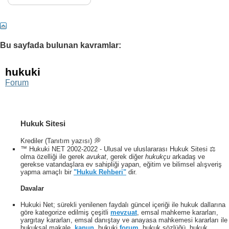
Bu sayfada bulunan kavramlar:
hukuki
Forum
Hukuk Sitesi
Krediler (Tanıtım yazısı) 💭
™ Hukuki NET 2002-2022 - Ulusal ve uluslararası Hukuk Sitesi ⚖️
olma özelliği ile gerek
avukat
, gerek diğer
hukukçu
arkadaş ve
gerekse vatandaşlara ev sahipliği yapan, eğitim ve bilimsel alışveriş
yapma amaçlı bir
"Hukuk Rehberi"
dir.
Davalar
Hukuki Net; sürekli yenilenen faydalı güncel içeriği ile hukuk dallarına
göre kategorize edilmiş çeşitli
mevzuat
, emsal mahkeme kararları,
yargıtay kararları, emsal danıştay ve anayasa mahkemesi kararları ile
hukuksal makale,
kanun
, hukuki
forum
, hukuk sözlüğü, hukuk