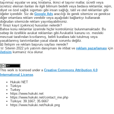
taşınmaz eşyalar ve araç kiralama, ikinci el taşınır mallar, ücretli veya
ücretsiz eleman ilanları ile ilgili bilimum bedelli veya bedava reklamlar, rejim,
diyet ve özel sağlık sigortası gibi insan sağlığı, tatil ve otel reklamları gibi
öğeler içerebilir. Siz de
Google Ads
aracılığı ile gerek sitemize ve gerekse
diğer ortamlara reklam verebilir veya aşağıdaki bağlantıyı kullanarak
doğrudan sitemizde reklam yayınlayabilirsiniz.
‼️ İtirazi kayıt (çekince) hususları nelerdir?
Bahse konu reklamlar üzerinde hiçbir kontrolümüz bulunmamaktadır. Bu
sebep ile özellikle avukat reklamları gibi Avukatlık kanunu vs. mesleki
mevzuat tarafından kısıtlanmış, belirli kurallara tabi tutulmuş veya
yasaklanmış tanıtımlardan yasal olarak sorumlu değiliz.
📧 İletişim ve reklam başvuru sayfası nerede?
☏ Sitenin 2022 yılı yatırım danışmanı ile irtibat ve
reklam pazarlaması
için
iletişim
kurmanız rica olunur.
This work is licensed under a
Creative Commons Attribution 4.0
International License
.
Hukuki NET
Türkiye
Turkey
https://www.hukuki.net
https://www.hukuki.net/contact_me.php
Türkiye:
39.1667
;
35.6667
https://www.hukuki.net/hukuk.png