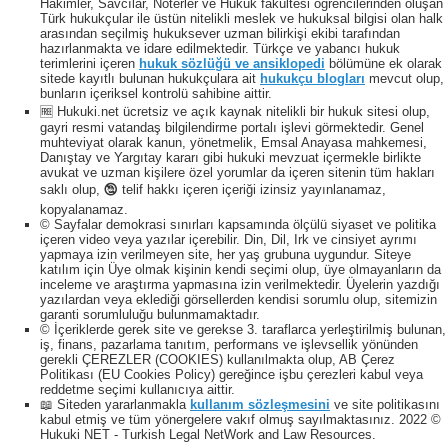
Hakimler, Savcılar, Noterler ve Hukuk fakültesi öğrencilerinden oluşan
Türk hukukçular ile üstün nitelikli meslek ve hukuksal bilgisi olan halk
arasından seçilmiş hukuksever uzman bilirkişi ekibi tarafından
hazırlanmakta ve idare edilmektedir. Türkçe ve yabancı hukuk
terimlerini içeren
hukuk sözlüğü ve ansiklopedi
bölümüne ek olarak
sitede kayıtlı bulunan hukukçulara ait
hukukçu blogları
mevcut olup,
bunların içeriksel kontrolü sahibine aittir.
🆓 Hukuki.net ücretsiz ve açık kaynak nitelikli bir hukuk sitesi olup,
gayri resmi vatandaş bilgilendirme portalı işlevi görmektedir. Genel
muhteviyat olarak kanun, yönetmelik, Emsal Anayasa mahkemesi,
Danıştay ve Yargıtay kararı gibi hukuki mevzuat içermekle birlikte
avukat ve uzman kişilere özel yorumlar da içeren sitenin tüm hakları
saklı olup, 🕲 telif hakkı içeren içeriği izinsiz yayınlanamaz,
kopyalanamaz.
© Sayfalar demokrasi sınırları kapsamında ölçülü siyaset ve politika
içeren video veya yazılar içerebilir. Din, Dil, Irk ve cinsiyet ayrımı
yapmaya izin verilmeyen site, her yaş grubuna uygundur. Siteye
katılım için Üye olmak kişinin kendi seçimi olup, üye olmayanların da
inceleme ve araştırma yapmasına izin verilmektedir. Üyelerin yazdığı
yazılardan veya eklediği görsellerden kendisi sorumlu olup, sitemizin
garanti sorumluluğu bulunmamaktadır.
© İçeriklerde gerek site ve gerekse 3. taraflarca yerleştirilmiş bulunan,
iş, finans, pazarlama tanıtım, performans ve işlevsellik yönünden
gerekli ÇEREZLER (COOKIES) kullanılmakta olup, AB Çerez
Politikası (EU Cookies Policy) gereğince işbu çerezleri kabul veya
reddetme seçimi kullanıcıya aittir.
📖 Siteden yararlanmakla
kullanım sözleşmesini
ve site politikasını
kabul etmiş ve tüm yönergelere vakıf olmuş sayılmaktasınız. 2022 ©
Hukuki NET - Turkish Legal NetWork and Law Resources.