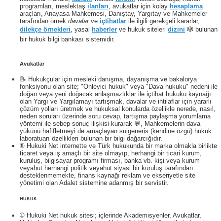
programları, meslektaş
ilanları
, avukatlar için kolay
hesaplama
araçları, Anayasa Mahkemesi, Danıştay, Yargıtay ve Mahkemeler
tarafından örnek
davalar
ve
içtihatlar
ile ilgili gerekçeli kararlar,
dilekçe örnekleri
, yasal
haberler
ve hukuk siteleri
dizini
🕸 bulunan
bir hukuk bilgi bankası sistemidir.
Avukatlar
📝 Hukukçular için mesleki danışma, dayanışma ve bakalorya
fonksiyonu olan site; "Önleyici hukuk" veya "Dava hukuku" nedeni ile
doğan veya yeni doğacak anlaşmazlıklar ile içtihat hukuku kaynağı
olan Yargı ve Yargılamayı tartışmak, davalar ve ihtilaflar için yararlı
çözüm yolları üretmek ve hukuksal konularda özellikle nerede, nasıl,
neden soruları üzerinde soru cevap, tartışma paylaşma yorumlama
yöntemi ile sebep sonuç ilişkisi kurarak 💬, Mahkemelerin dava
yükünü hafifletmeyi de amaçlayan suigeneris (kendine özgü) hukuk
laboratuarı özellikleri bulunan bir bilgi dağarcığıdır.
® Hukuki Net internette ve Türk hukukunda bir marka olmakla birlikte
ticaret veya iş amaçlı bir site olmayıp, herhangi bir ticari kurum,
kuruluş, bilgisayar programı firması, banka vb. kişi veya kurum
veyahut herhangi politik veyahut siyasi bir kuruluş tarafından
desteklenmemekte, finans kaynağı reklam ve ekseriyetle site
yönetimi olan Adalet sistemine adanmış bir servistir.
HUKUK
© Hukuki Net hukuk sitesi; içlerinde Akademisyenler, Avukatlar,