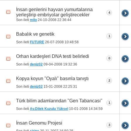
İnsan genlerini hayvan yumurtalarına
4
yerleştirip embriyolar geliştirecekler
Son ileti
milo
24-10-2008
22:36:44
Babalık ve genetik
1
Son ileti
FUTURE
26-07-2008
10:48:58
Orhan kardeşleri DNA testi belirledi
0
Son ileti
deniz02
09-04-2008
19:32:36
Kopya koyun "Oyalı" basınla tanıştı
2
Son ileti
deniz02
15-01-2008
22:25:31
Türk bilim adamlarından "Gen Tabancası"
1
Son ileti
Av.Dilek Kuzulu Yüksel
10-01-2008
14:34:59
İnsan Genomu Projesi
3