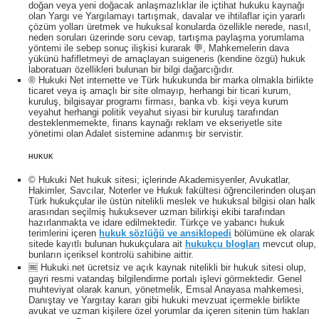
doğan veya yeni doğacak anlaşmazlıklar ile içtihat hukuku kaynağı
olan Yargı ve Yargılamayı tartışmak, davalar ve ihtilaflar için yararlı
çözüm yolları üretmek ve hukuksal konularda özellikle nerede, nasıl,
neden soruları üzerinde soru cevap, tartışma paylaşma yorumlama
yöntemi ile sebep sonuç ilişkisi kurarak 💬, Mahkemelerin dava
yükünü hafifletmeyi de amaçlayan suigeneris (kendine özgü) hukuk
laboratuarı özellikleri bulunan bir bilgi dağarcığıdır.
® Hukuki Net internette ve Türk hukukunda bir marka olmakla birlikte
ticaret veya iş amaçlı bir site olmayıp, herhangi bir ticari kurum,
kuruluş, bilgisayar programı firması, banka vb. kişi veya kurum
veyahut herhangi politik veyahut siyasi bir kuruluş tarafından
desteklenmemekte, finans kaynağı reklam ve ekseriyetle site
yönetimi olan Adalet sistemine adanmış bir servistir.
HUKUK
© Hukuki Net hukuk sitesi; içlerinde Akademisyenler, Avukatlar,
Hakimler, Savcılar, Noterler ve Hukuk fakültesi öğrencilerinden oluşan
Türk hukukçular ile üstün nitelikli meslek ve hukuksal bilgisi olan halk
arasından seçilmiş hukuksever uzman bilirkişi ekibi tarafından
hazırlanmakta ve idare edilmektedir. Türkçe ve yabancı hukuk
terimlerini içeren
hukuk sözlüğü ve ansiklopedi
bölümüne ek olarak
sitede kayıtlı bulunan hukukçulara ait
hukukçu blogları
mevcut olup,
bunların içeriksel kontrolü sahibine aittir.
🆓 Hukuki.net ücretsiz ve açık kaynak nitelikli bir hukuk sitesi olup,
gayri resmi vatandaş bilgilendirme portalı işlevi görmektedir. Genel
muhteviyat olarak kanun, yönetmelik, Emsal Anayasa mahkemesi,
Danıştay ve Yargıtay kararı gibi hukuki mevzuat içermekle birlikte
avukat ve uzman kişilere özel yorumlar da içeren sitenin tüm hakları