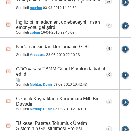
16
Son ileti
monica
03-08-2010
14:38:58
İngiliz bilim adamları, üç ebeveynli insan
0
embriyosu geliştirdi
Son ileti
çoban
16-04-2010
22:45:09
Kur’an açısından klonlama ve GDO
5
Son ileti
Antecurs
28-03-2010
22:10:53
GDO yasası TBMM Genel Kurulunda kabul
edildi
0
Son ileti
Mehtap Deniz
18-03-2010
19:42:43
Genetik Kaynakların Korunması Milli Bir
4
Davadır
Son ileti
Mehtap Deniz
03-03-2010
21:49:11
''Ülkesel Patates Tohumluk Üretim
Sisteminin Geliştirilmesi Projesi''
0