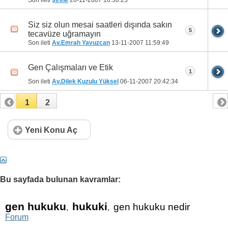
Son ileti
şirine
20-11-2007
16:50:25
Siz siz olun mesai saatleri dışında sakın
5
tecavüze uğramayın
Son ileti
Av.Emrah Yavuzcan
13-11-2007
11:59:49
Gen Çalışmaları ve Etik
1
Son ileti
Av.Dilek Kuzulu Yüksel
06-11-2007
20:42:34
1
2
Yeni Konu Aç
Bu sayfada bulunan kavramlar:
gen hukuku
hukuki
gen hukuku nedir
,
,
Forum