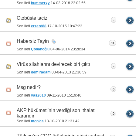
Son ileti
bummerxy
14-03-2018
22:02:55
Otobüste taciz
-
Son ileti
erzard88
17-10-2015
10:47:22
Habersiz Tayin
11
Son ileti
Çobanoğlu
04-06-2014
23:28:34
Virüs silahlarını devirecek biri çıktı
-
Son ileti
demiradam
03-04-2013
21:30:59
Msg nedir?
0
Son ileti
yas2010
09-11-2010
15:19:46
AKP hükümeti'nin verdiği son ithalat
0
kararıdır
Son ileti
monica
13-10-2010
21:31:42
Türkiye’ye GDO ürünlerinin girişi serbest