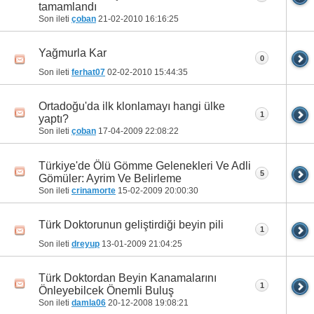
tamamlandı
Son ileti
çoban
21-02-2010
16:16:25
Yağmurla Kar
0
Son ileti
ferhat07
02-02-2010
15:44:35
Ortadoğu'da ilk klonlamayı hangi ülke
1
yaptı?
Son ileti
çoban
17-04-2009
22:08:22
Türkiye'de Ölü Gömme Gelenekleri Ve Adli
5
Gömüler: Ayrim Ve Belirleme
Son ileti
crinamorte
15-02-2009
20:00:30
Türk Doktorunun geliştirdiği beyin pili
1
Son ileti
dreyup
13-01-2009
21:04:25
Türk Doktordan Beyin Kanamalarını
1
Önleyebilcek Önemli Buluş
Son ileti
damla06
20-12-2008
19:08:21