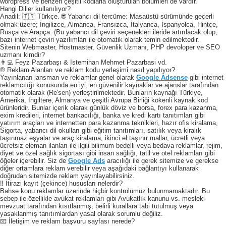
wordpress ve benzeri çeşitli kodlarla oluşturulan bölümleri de vardır.
Hangi Diller kullanılıyor?
Anadil: 🇹🇷 Türkçe. 🌐 Yabancı dil tercüme: Masaüstü sürümünde geçerli
olmak üzere; İngilizce, Almanca, Fransızca, İtalyanca, İspanyolca, Hintçe,
Rusça ve Arapça. (Bu yabancı dil çeviri seçenekleri ileride artırılacak olup,
bazı internet çeviri yazılımları ile otomatik olarak temin edilmektedir.
Sitenin Webmaster, Hostmaster, Güvenlik Uzmanı, PHP devoloper ve SEO
uzmanı kimdir?
👨‍💻 Feyz Pazarbaşı & Istemihan Mehmet Pazarbasi vd.
® Reklam Alanları ve reklam kodu yerleşimi nasıl yapılıyor?
Yayınlanan lansman ve reklamlar genel olarak
Google Adsense
gibi internet
reklamcılığı konusunda en iyi, en güvenilir kaynaklar ve ajanslar tarafından
otomatik olarak (Re'sen) yerleştirilmektedir. Bunların kaynağı Türkiye,
Amerika, Ingiltere, Almanya ve çeşitli Avrupa Birliği kökenli kaynak kod
ürünleridir. Bunlar içerik olarak günlük döviz ve borsa, forex para kazanma,
exim kredileri, internet bankacılığı, banka ve kredi kartı tanıtımları gibi
yatırım araçları ve internetten para kazanma teknikleri, hazır ofis kiralama,
Sigorta, yabancı dil okulları gibi eğitim tanıtımları, satılık veya kiralık
taşınmaz eşyalar ve araç kiralama, ikinci el taşınır mallar, ücretli veya
ücretsiz eleman ilanları ile ilgili bilimum bedelli veya bedava reklamlar, rejim,
diyet ve özel sağlık sigortası gibi insan sağlığı, tatil ve otel reklamları gibi
öğeler içerebilir. Siz de
Google Ads
aracılığı ile gerek sitemize ve gerekse
diğer ortamlara reklam verebilir veya aşağıdaki bağlantıyı kullanarak
doğrudan sitemizde reklam yayınlayabilirsiniz.
‼️ İtirazi kayıt (çekince) hususları nelerdir?
Bahse konu reklamlar üzerinde hiçbir kontrolümüz bulunmamaktadır. Bu
sebep ile özellikle avukat reklamları gibi Avukatlık kanunu vs. mesleki
mevzuat tarafından kısıtlanmış, belirli kurallara tabi tutulmuş veya
yasaklanmış tanıtımlardan yasal olarak sorumlu değiliz.
📧 İletişim ve reklam başvuru sayfası nerede?