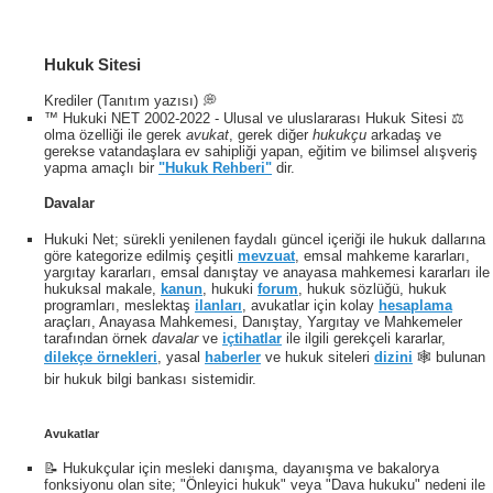
Hukuk Sitesi
Krediler (Tanıtım yazısı) 💭
™ Hukuki NET 2002-2022 - Ulusal ve uluslararası Hukuk Sitesi ⚖️
olma özelliği ile gerek
avukat
, gerek diğer
hukukçu
arkadaş ve
gerekse vatandaşlara ev sahipliği yapan, eğitim ve bilimsel alışveriş
yapma amaçlı bir
"Hukuk Rehberi"
dir.
Davalar
Hukuki Net; sürekli yenilenen faydalı güncel içeriği ile hukuk dallarına
göre kategorize edilmiş çeşitli
mevzuat
, emsal mahkeme kararları,
yargıtay kararları, emsal danıştay ve anayasa mahkemesi kararları ile
hukuksal makale,
kanun
, hukuki
forum
, hukuk sözlüğü, hukuk
programları, meslektaş
ilanları
, avukatlar için kolay
hesaplama
araçları, Anayasa Mahkemesi, Danıştay, Yargıtay ve Mahkemeler
tarafından örnek
davalar
ve
içtihatlar
ile ilgili gerekçeli kararlar,
dilekçe örnekleri
, yasal
haberler
ve hukuk siteleri
dizini
🕸 bulunan
bir hukuk bilgi bankası sistemidir.
Avukatlar
📝 Hukukçular için mesleki danışma, dayanışma ve bakalorya
fonksiyonu olan site; "Önleyici hukuk" veya "Dava hukuku" nedeni ile