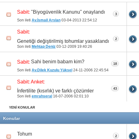
"Biyogüvenlik Kanunu" onaylandı
Sabit:
3
Son ileti
Av.İsmail Arslan
03-04-2013
22:54:12
Sabit:
2
Genetiği değiştirilmiş tohumlar yasaklandı
Son ileti
Mehtap Deniz
03-12-2009
19:40:26
Sahi benim babam kim?
Sabit:
18
Son ileti
Av.Dilek Kuzulu Yüksel
24-11-2006
22:45:54
Sabit:
Anket:
43
İnfertilite (kısırlık) ve farklı çözümler
Son ileti
emrahseral
16-07-2006
02:01:10
YENİ KONULAR
Konular
Tohum
2