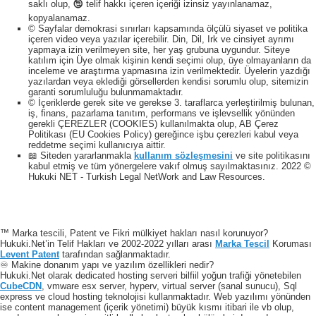
saklı olup, 🕲 telif hakkı içeren içeriği izinsiz yayınlanamaz,
kopyalanamaz.
© Sayfalar demokrasi sınırları kapsamında ölçülü siyaset ve politika
içeren video veya yazılar içerebilir. Din, Dil, Irk ve cinsiyet ayrımı
yapmaya izin verilmeyen site, her yaş grubuna uygundur. Siteye
katılım için Üye olmak kişinin kendi seçimi olup, üye olmayanların da
inceleme ve araştırma yapmasına izin verilmektedir. Üyelerin yazdığı
yazılardan veya eklediği görsellerden kendisi sorumlu olup, sitemizin
garanti sorumluluğu bulunmamaktadır.
© İçeriklerde gerek site ve gerekse 3. taraflarca yerleştirilmiş bulunan,
iş, finans, pazarlama tanıtım, performans ve işlevsellik yönünden
gerekli ÇEREZLER (COOKIES) kullanılmakta olup, AB Çerez
Politikası (EU Cookies Policy) gereğince işbu çerezleri kabul veya
reddetme seçimi kullanıcıya aittir.
📖 Siteden yararlanmakla
kullanım sözleşmesini
ve site politikasını
kabul etmiş ve tüm yönergelere vakıf olmuş sayılmaktasınız. 2022 ©
Hukuki NET - Turkish Legal NetWork and Law Resources.
™ Marka tescili, Patent ve Fikri mülkiyet hakları nasıl korunuyor?
Hukuki.Net’in Telif Hakları ve 2002-2022 yılları arası
Marka Tescil
Koruması
Levent Patent
tarafından sağlanmaktadır.
♾️ Makine donanım yapı ve yazılım özellikleri nedir?
Hukuki.Net olarak dedicated hosting serveri bilfiil yoğun trafiği yönetebilen
CubeCDN
, vmware esx server, hyperv, virtual server (sanal sunucu), Sql
express ve cloud hosting teknolojisi kullanmaktadır. Web yazılımı yönünden
ise content management (içerik yönetimi) büyük kısmı itibari ile vb olup,