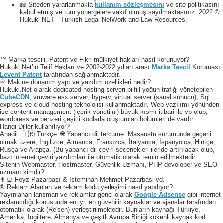
📖 Siteden yararlanmakla
kullanım sözleşmesini
ve site politikasını
kabul etmiş ve tüm yönergelere vakıf olmuş sayılmaktasınız. 2022 ©
Hukuki NET - Turkish Legal NetWork and Law Resources.
™ Marka tescili, Patent ve Fikri mülkiyet hakları nasıl korunuyor?
Hukuki.Net’in Telif Hakları ve 2002-2022 yılları arası
Marka Tescil
Koruması
Levent Patent
tarafından sağlanmaktadır.
♾️ Makine donanım yapı ve yazılım özellikleri nedir?
Hukuki.Net olarak dedicated hosting serveri bilfiil yoğun trafiği yönetebilen
CubeCDN
, vmware esx server, hyperv, virtual server (sanal sunucu), Sql
express ve cloud hosting teknolojisi kullanmaktadır. Web yazılımı yönünden
ise content management (içerik yönetimi) büyük kısmı itibari ile vb olup,
wordpress ve benzeri çeşitli kodlarla oluşturulan bölümleri de vardır.
Hangi Diller kullanılıyor?
Anadil: 🇹🇷 Türkçe. 🌐 Yabancı dil tercüme: Masaüstü sürümünde geçerli
olmak üzere; İngilizce, Almanca, Fransızca, İtalyanca, İspanyolca, Hintçe,
Rusça ve Arapça. (Bu yabancı dil çeviri seçenekleri ileride artırılacak olup,
bazı internet çeviri yazılımları ile otomatik olarak temin edilmektedir.
Sitenin Webmaster, Hostmaster, Güvenlik Uzmanı, PHP devoloper ve SEO
uzmanı kimdir?
👨‍💻 Feyz Pazarbaşı & Istemihan Mehmet Pazarbasi vd.
® Reklam Alanları ve reklam kodu yerleşimi nasıl yapılıyor?
Yayınlanan lansman ve reklamlar genel olarak
Google Adsense
gibi internet
reklamcılığı konusunda en iyi, en güvenilir kaynaklar ve ajanslar tarafından
otomatik olarak (Re'sen) yerleştirilmektedir. Bunların kaynağı Türkiye,
Amerika, Ingiltere, Almanya ve çeşitli Avrupa Birliği kökenli kaynak kod