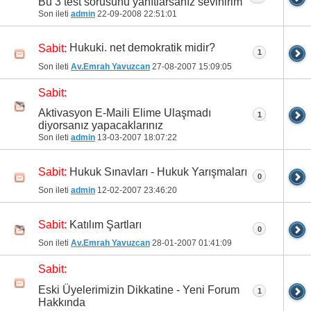
Bu 3 test sorusunu yanıtlarsanız sevinirim
Son ileti
admin
22-09-2008
22:51:01
Hukuki. net demokratik midir?
Sabit:
1
Son ileti
Av.Emrah Yavuzcan
27-08-2007
15:09:05
Sabit:
Aktivasyon E-Maili Elime Ulaşmadı
1
diyorsanız yapacaklarınız
Son ileti
admin
13-03-2007
18:07:22
Hukuk Sınavları - Hukuk Yarışmaları
Sabit:
0
Son ileti
admin
12-02-2007
23:46:20
Katılım Şartları
Sabit:
0
Son ileti
Av.Emrah Yavuzcan
28-01-2007
01:41:09
Sabit:
Eski Üyelerimizin Dikkatine - Yeni Forum
1
Hakkında