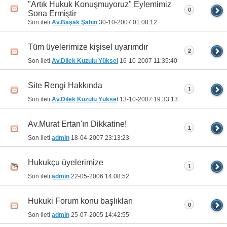
"Artık Hukuk Konuşmuyoruz" Eylemimiz
0
Sona Ermiştir
Son ileti
Av.Başak Şahin
30-10-2007
01:08:12
Tüm üyelerimize kişisel uyarımdır
2
Son ileti
Av.Dilek Kuzulu Yüksel
16-10-2007
11:35:40
Site Rengi Hakkında
1
Son ileti
Av.Dilek Kuzulu Yüksel
13-10-2007
19:33:13
Av.Murat Ertan'ın Dikkatine!
1
Son ileti
admin
18-04-2007
23:13:23
Hukukçu üyelerimize
1
Son ileti
admin
22-05-2006
14:08:52
Hukuki Forum konu başlıkları
0
Son ileti
admin
25-07-2005
14:42:55