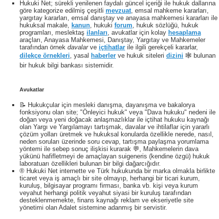
Hukuki Net; sürekli yenilenen faydalı güncel içeriği ile hukuk dallarına
göre kategorize edilmiş çeşitli
mevzuat
, emsal mahkeme kararları,
yargıtay kararları, emsal danıştay ve anayasa mahkemesi kararları ile
hukuksal makale,
kanun
, hukuki
forum
, hukuk sözlüğü, hukuk
programları, meslektaş
ilanları
, avukatlar için kolay
hesaplama
araçları, Anayasa Mahkemesi, Danıştay, Yargıtay ve Mahkemeler
tarafından örnek
davalar
ve
içtihatlar
ile ilgili gerekçeli kararlar,
dilekçe örnekleri
, yasal
haberler
ve hukuk siteleri
dizini
🕸 bulunan
bir hukuk bilgi bankası sistemidir.
Avukatlar
📝 Hukukçular için mesleki danışma, dayanışma ve bakalorya
fonksiyonu olan site; "Önleyici hukuk" veya "Dava hukuku" nedeni ile
doğan veya yeni doğacak anlaşmazlıklar ile içtihat hukuku kaynağı
olan Yargı ve Yargılamayı tartışmak, davalar ve ihtilaflar için yararlı
çözüm yolları üretmek ve hukuksal konularda özellikle nerede, nasıl,
neden soruları üzerinde soru cevap, tartışma paylaşma yorumlama
yöntemi ile sebep sonuç ilişkisi kurarak 💬, Mahkemelerin dava
yükünü hafifletmeyi de amaçlayan suigeneris (kendine özgü) hukuk
laboratuarı özellikleri bulunan bir bilgi dağarcığıdır.
® Hukuki Net internette ve Türk hukukunda bir marka olmakla birlikte
ticaret veya iş amaçlı bir site olmayıp, herhangi bir ticari kurum,
kuruluş, bilgisayar programı firması, banka vb. kişi veya kurum
veyahut herhangi politik veyahut siyasi bir kuruluş tarafından
desteklenmemekte, finans kaynağı reklam ve ekseriyetle site
yönetimi olan Adalet sistemine adanmış bir servistir.