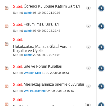
Öğrenci Kulübüne Katılım Şartları
Sabit:
1
Son ileti
admin
05-10-2010
21:00:03
Forum İmza Kuralları
Sabit:
0
Son ileti
admin
07-09-2010
16:22:48
Sabit:
Hukukçulara Mahsus GİZLİ Forum;
2
Koşullar ve Üyelik
Son ileti
admin
20-06-2010
00:47:04
Site ve Forum Kuralları
Sabit:
0
Son ileti
Av.Esin Kılıç
31-10-2008
00:19:53
Meslektaşlarımıza önemle duyurulur
Sabit:
0
Son ileti
Av.Fırat Bayındır
24-09-2008
16:07:57
Sabit:
11