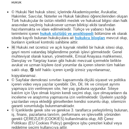
HUKUK
© Hukuki Net hukuk sitesi; içlerinde Akademisyenler, Avukatlar,
Hakimler, Savcılar, Noterler ve Hukuk fakültesi öğrencilerinden oluşan
Türk hukukçular ile üstün nitelikli meslek ve hukuksal bilgisi olan halk
arasından seçilmiş hukuksever uzman bilirkişi ekibi tarafından
hazırlanmakta ve idare edilmektedir. Türkçe ve yabancı hukuk
terimlerini içeren
hukuk sözlüğü ve ansiklopedi
bölümüne ek olarak
sitede kayıtlı bulunan hukukçulara ait
hukukçu blogları
mevcut olup,
bunların içeriksel kontrolü sahibine aittir.
🆓 Hukuki.net ücretsiz ve açık kaynak nitelikli bir hukuk sitesi olup,
gayri resmi vatandaş bilgilendirme portalı işlevi görmektedir. Genel
muhteviyat olarak kanun, yönetmelik, Emsal Anayasa mahkemesi,
Danıştay ve Yargıtay kararı gibi hukuki mevzuat içermekle birlikte
avukat ve uzman kişilere özel yorumlar da içeren sitenin tüm hakları
saklı olup, 🕲 telif hakkı içeren içeriği izinsiz yayınlanamaz,
kopyalanamaz.
© Sayfalar demokrasi sınırları kapsamında ölçülü siyaset ve politika
içeren video veya yazılar içerebilir. Din, Dil, Irk ve cinsiyet ayrımı
yapmaya izin verilmeyen site, her yaş grubuna uygundur. Siteye
katılım için Üye olmak kişinin kendi seçimi olup, üye olmayanların da
inceleme ve araştırma yapmasına izin verilmektedir. Üyelerin yazdığı
yazılardan veya eklediği görsellerden kendisi sorumlu olup, sitemizin
garanti sorumluluğu bulunmamaktadır.
© İçeriklerde gerek site ve gerekse 3. taraflarca yerleştirilmiş bulunan,
iş, finans, pazarlama tanıtım, performans ve işlevsellik yönünden
gerekli ÇEREZLER (COOKIES) kullanılmakta olup, AB Çerez
Politikası (EU Cookies Policy) gereğince işbu çerezleri kabul veya
reddetme seçimi kullanıcıya aittir.