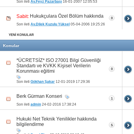
Son ileti
Av.Feyz Pazarbaşı
16-01-2007
12:05:53
Hukukçulara Özel Bölüm hakkında
Sabit:
0
Son ileti
Av.Dilek Kuzulu Yüksel
05-04-2006
19:25:26
YENİ KONULAR
Konular
*ÜCRETSİZ* ISO 27001 Bilgi Güvenliği
Standartı ve KVKK Kişisel Verilerin
0
Korunması eğitimi
Son ileti
Gökhan Şakar
12-01-2019
17:29:36
Berk Gürman Konseri
1
Son ileti
admin
24-02-2016
17:38:24
Hukuki Net Teknik Yenilikler hakkında
bilgilendirme
5