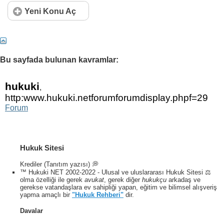
Yeni Konu Aç
Bu sayfada bulunan kavramlar:
hukuki
,
http:www.hukuki.netforumforumdisplay.phpf=29
Forum
Hukuk Sitesi
Krediler (Tanıtım yazısı) 💭
™ Hukuki NET 2002-2022 - Ulusal ve uluslararası Hukuk Sitesi ⚖️
olma özelliği ile gerek
avukat
, gerek diğer
hukukçu
arkadaş ve
gerekse vatandaşlara ev sahipliği yapan, eğitim ve bilimsel alışveriş
yapma amaçlı bir
"Hukuk Rehberi"
dir.
Davalar