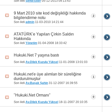
Son ileti
Şenol Eker
05-12-2013
09:13:43
9 Mart 2010 site kod değişikliği hakkında
2
bilgilendirme notu
Son ileti
admin
11-03-2010
14:21:44
ATATÜRK'e Yapılan Çirkin Saldırı
0
Hakkında
Son ileti
Yönetim
01-04-2008
18:33:42
Hukuki.Net 7 yaşına bastı
0
Son ileti
Av.Dilek Kuzulu Yüksel
11-01-2008
13:01:03
Hukuki.net'e üye alımları bir süreliğine
1
durdurulmuştur
Son ileti
Av.Başak Şahin
31-12-2007
16:39:55
"Hukuki.Net Ormanı"
0
Son ileti
Av.Dilek Kuzulu Yüksel
18-11-2007
20:10:35