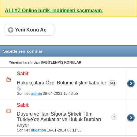
ALLYZ Online butik. İndirimleri kaçırmayın.
Yeni Konu Aç
Sabitlenen konular
Yönetim tarafından SABİTLENMİŞ KONULAR
Sabit:
Hukukçulara Özel Bölüme ilişkin kabuller
641
Son ileti
admin
28-04-2021
15:46:55
Sabit:
Duyuru ve ilan: Sigorta Şirketi Tüm
3
Türkiye'de Avukatlar ve Hukuk Büroları
arıyor
Son ileti
litigation
16-01-2014
03:11:53