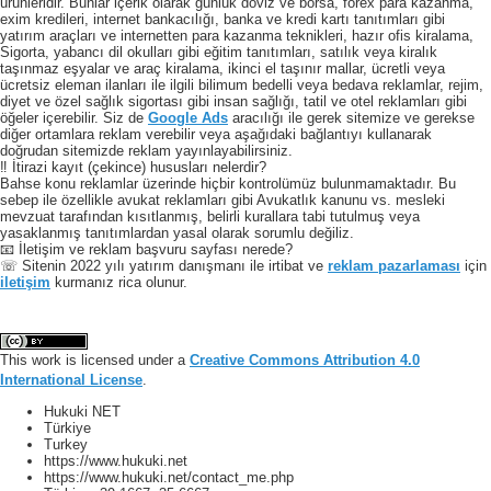
ürünleridir. Bunlar içerik olarak günlük döviz ve borsa, forex para kazanma,
exim kredileri, internet bankacılığı, banka ve kredi kartı tanıtımları gibi
yatırım araçları ve internetten para kazanma teknikleri, hazır ofis kiralama,
Sigorta, yabancı dil okulları gibi eğitim tanıtımları, satılık veya kiralık
taşınmaz eşyalar ve araç kiralama, ikinci el taşınır mallar, ücretli veya
ücretsiz eleman ilanları ile ilgili bilimum bedelli veya bedava reklamlar, rejim,
diyet ve özel sağlık sigortası gibi insan sağlığı, tatil ve otel reklamları gibi
öğeler içerebilir. Siz de
Google Ads
aracılığı ile gerek sitemize ve gerekse
diğer ortamlara reklam verebilir veya aşağıdaki bağlantıyı kullanarak
doğrudan sitemizde reklam yayınlayabilirsiniz.
‼️ İtirazi kayıt (çekince) hususları nelerdir?
Bahse konu reklamlar üzerinde hiçbir kontrolümüz bulunmamaktadır. Bu
sebep ile özellikle avukat reklamları gibi Avukatlık kanunu vs. mesleki
mevzuat tarafından kısıtlanmış, belirli kurallara tabi tutulmuş veya
yasaklanmış tanıtımlardan yasal olarak sorumlu değiliz.
📧 İletişim ve reklam başvuru sayfası nerede?
☏ Sitenin 2022 yılı yatırım danışmanı ile irtibat ve
reklam pazarlaması
için
iletişim
kurmanız rica olunur.
This work is licensed under a
Creative Commons Attribution 4.0
International License
.
Hukuki NET
Türkiye
Turkey
https://www.hukuki.net
https://www.hukuki.net/contact_me.php