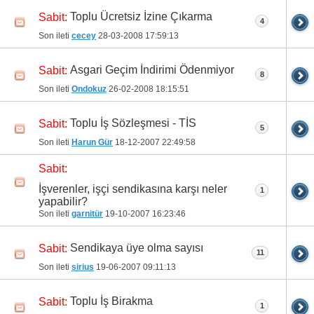
Toplu Ücretsiz İzine Çıkarma
Sabit:
4
Son ileti
cecey
28-03-2008
17:59:13
Asgari Geçim İndirimi Ödenmiyor
Sabit:
8
Son ileti
Ondokuz
26-02-2008
18:15:51
Toplu İş Sözleşmesi - TİS
Sabit:
5
Son ileti
Harun Gür
18-12-2007
22:49:58
Sabit:
İşverenler, işçi sendikasına karşı neler
1
yapabilir?
Son ileti
garnitür
19-10-2007
16:23:46
Sendikaya üye olma sayısı
Sabit:
11
Son ileti
sirius
19-06-2007
09:11:13
Toplu İş Birakma
Sabit:
1