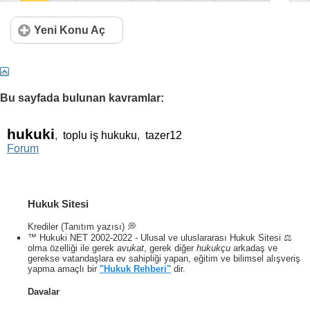
Yeni Konu Aç
Bu sayfada bulunan kavramlar:
hukuki
,
toplu iş hukuku
,
tazer12
Forum
Hukuk Sitesi
Krediler (Tanıtım yazısı) 💭
™ Hukuki NET 2002-2022 - Ulusal ve uluslararası Hukuk Sitesi ⚖️
olma özelliği ile gerek
avukat
, gerek diğer
hukukçu
arkadaş ve
gerekse vatandaşlara ev sahipliği yapan, eğitim ve bilimsel alışveriş
yapma amaçlı bir
"Hukuk Rehberi"
dir.
Davalar