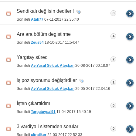
Sendikalı değilsin dediler !
0
Son ileti
Atak77
07-11-2017
22:35:40
Ara ara bölüm degistirme
4
Son ileti
Zeus54
18-10-2017
11:54:47
Yargıtay süreci
2
Son ileti
Av.Yusuf Selçuk Ateşkan
20-08-2017
00:18:07
iş pozisyonumu değiştirdiler
1
Son ileti
Av.Yusuf Selçuk Ateşkan
29-05-2017
22:34:16
İşten çıkartıldım
0
Son ileti
Turgutuysal91
11-04-2017
15:40:19
3 vardiyali sistemden sorular
0
Son ileti
ultrailker
22-03-2017
22:52:33