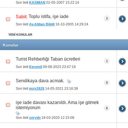
Son ileti
KASIMAN
02-05-2007
15:22:14
Toplu istifa, işe iade
Sabit:
3
Son ileti
Av.Abbas Bilgili
16-10-2005
14:29:24
YENİ KONULAR
Konular
Turist Rehberliği Taban ücretleri
1
Son ileti
Keremli
09-08-2023
23:47:19
Sendikaya dava acmak.
0
Son ileti
mxy2929
14-05-2021
23:16:39
işe iade davası kazanıldı. Ama işe gitmek
istemiyorum
6
Son ileti
snrydn
18-03-2020
12:15:08