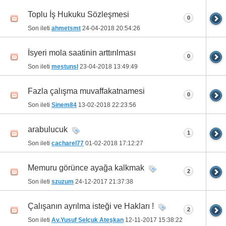
Toplu İş Hukuku Sözleşmesi
0
Son ileti
ahmetsmt
24-04-2018
20:54:26
İsyeri mola saatinin arttırılması
0
Son ileti
mestunsl
23-04-2018
13:49:49
Fazla çalışma muvaffakatnamesi
0
Son ileti
Sinem84
13-02-2018
22:23:56
arabulucuk
1
Son ileti
cacharel77
01-02-2018
17:12:27
Memuru görünce ayağa kalkmak
2
Son ileti
szuzum
24-12-2017
21:37:38
Çalışanın ayrılma isteği ve Hakları !
2
Son ileti
Av.Yusuf Selçuk Ateşkan
12-11-2017
15:38:22