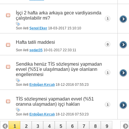
İşçi 2 hafta arka arkaya gece vardiyasında
çalıştırılabilir mi?
1
Son ileti
Şenol Eker
18-03-2017
15:10:10
Hafta tatili maddesi
0
Son ileti
sedat35
10-01-2017
22:33:11
Sendika henüz TİS sözleşmesi yapmadan
evvel (%51'e ulaşılmadan) üye olanların
1
engellenmesi
Son ileti
Erdoğan Kırcalı
18-12-2016
07:55:23
TİS sözleşmesi yapmadan evvel (%51
oranına ulaşmadan) işçi hakları
1
Son ileti
Erdoğan Kırcalı
18-12-2016
07:53:23
1
2
3
4
5
6
7
8
9