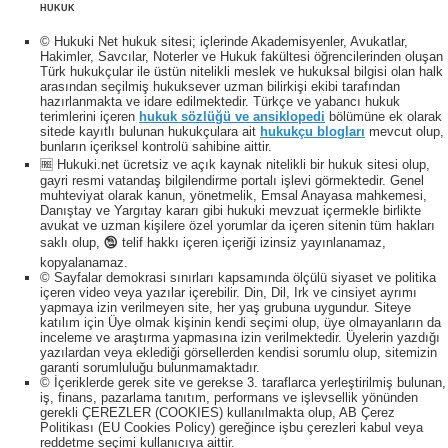
HUKUK
© Hukuki Net hukuk sitesi; içlerinde Akademisyenler, Avukatlar,
Hakimler, Savcılar, Noterler ve Hukuk fakültesi öğrencilerinden oluşan
Türk hukukçular ile üstün nitelikli meslek ve hukuksal bilgisi olan halk
arasından seçilmiş hukuksever uzman bilirkişi ekibi tarafından
hazırlanmakta ve idare edilmektedir. Türkçe ve yabancı hukuk
terimlerini içeren
hukuk sözlüğü ve ansiklopedi
bölümüne ek olarak
sitede kayıtlı bulunan hukukçulara ait
hukukçu blogları
mevcut olup,
bunların içeriksel kontrolü sahibine aittir.
🆓 Hukuki.net ücretsiz ve açık kaynak nitelikli bir hukuk sitesi olup,
gayri resmi vatandaş bilgilendirme portalı işlevi görmektedir. Genel
muhteviyat olarak kanun, yönetmelik, Emsal Anayasa mahkemesi,
Danıştay ve Yargıtay kararı gibi hukuki mevzuat içermekle birlikte
avukat ve uzman kişilere özel yorumlar da içeren sitenin tüm hakları
saklı olup, 🕲 telif hakkı içeren içeriği izinsiz yayınlanamaz,
kopyalanamaz.
© Sayfalar demokrasi sınırları kapsamında ölçülü siyaset ve politika
içeren video veya yazılar içerebilir. Din, Dil, Irk ve cinsiyet ayrımı
yapmaya izin verilmeyen site, her yaş grubuna uygundur. Siteye
katılım için Üye olmak kişinin kendi seçimi olup, üye olmayanların da
inceleme ve araştırma yapmasına izin verilmektedir. Üyelerin yazdığı
yazılardan veya eklediği görsellerden kendisi sorumlu olup, sitemizin
garanti sorumluluğu bulunmamaktadır.
© İçeriklerde gerek site ve gerekse 3. taraflarca yerleştirilmiş bulunan,
iş, finans, pazarlama tanıtım, performans ve işlevsellik yönünden
gerekli ÇEREZLER (COOKIES) kullanılmakta olup, AB Çerez
Politikası (EU Cookies Policy) gereğince işbu çerezleri kabul veya
reddetme seçimi kullanıcıya aittir.