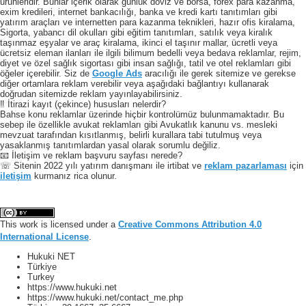
ürünleridir. Bunlar içerik olarak günlük döviz ve borsa, forex para kazanma,
exim kredileri, internet bankacılığı, banka ve kredi kartı tanıtımları gibi
yatırım araçları ve internetten para kazanma teknikleri, hazır ofis kiralama,
Sigorta, yabancı dil okulları gibi eğitim tanıtımları, satılık veya kiralık
taşınmaz eşyalar ve araç kiralama, ikinci el taşınır mallar, ücretli veya
ücretsiz eleman ilanları ile ilgili bilimum bedelli veya bedava reklamlar, rejim,
diyet ve özel sağlık sigortası gibi insan sağlığı, tatil ve otel reklamları gibi
öğeler içerebilir. Siz de
Google Ads
aracılığı ile gerek sitemize ve gerekse
diğer ortamlara reklam verebilir veya aşağıdaki bağlantıyı kullanarak
doğrudan sitemizde reklam yayınlayabilirsiniz.
‼️ İtirazi kayıt (çekince) hususları nelerdir?
Bahse konu reklamlar üzerinde hiçbir kontrolümüz bulunmamaktadır. Bu
sebep ile özellikle avukat reklamları gibi Avukatlık kanunu vs. mesleki
mevzuat tarafından kısıtlanmış, belirli kurallara tabi tutulmuş veya
yasaklanmış tanıtımlardan yasal olarak sorumlu değiliz.
📧 İletişim ve reklam başvuru sayfası nerede?
☏ Sitenin 2022 yılı yatırım danışmanı ile irtibat ve
reklam pazarlaması
için
iletişim
kurmanız rica olunur.
This work is licensed under a
Creative Commons Attribution 4.0
International License
.
Hukuki NET
Türkiye
Turkey
https://www.hukuki.net
https://www.hukuki.net/contact_me.php