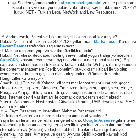
📖 Siteden yararlanmakla
kullanım sözleşmesini
ve site politikasını
kabul etmiş ve tüm yönergelere vakıf olmuş sayılmaktasınız. 2022 ©
Hukuki NET - Turkish Legal NetWork and Law Resources.
™ Marka tescili, Patent ve Fikri mülkiyet hakları nasıl korunuyor?
Hukuki.Net’in Telif Hakları ve 2002-2022 yılları arası
Marka Tescil
Koruması
Levent Patent
tarafından sağlanmaktadır.
♾️ Makine donanım yapı ve yazılım özellikleri nedir?
Hukuki.Net olarak dedicated hosting serveri bilfiil yoğun trafiği yönetebilen
CubeCDN
, vmware esx server, hyperv, virtual server (sanal sunucu), Sql
express ve cloud hosting teknolojisi kullanmaktadır. Web yazılımı yönünden
ise content management (içerik yönetimi) büyük kısmı itibari ile vb olup,
wordpress ve benzeri çeşitli kodlarla oluşturulan bölümleri de vardır.
Hangi Diller kullanılıyor?
Anadil: 🇹🇷 Türkçe. 🌐 Yabancı dil tercüme: Masaüstü sürümünde geçerli
olmak üzere; İngilizce, Almanca, Fransızca, İtalyanca, İspanyolca, Hintçe,
Rusça ve Arapça. (Bu yabancı dil çeviri seçenekleri ileride artırılacak olup,
bazı internet çeviri yazılımları ile otomatik olarak temin edilmektedir.
Sitenin Webmaster, Hostmaster, Güvenlik Uzmanı, PHP devoloper ve SEO
uzmanı kimdir?
👨‍💻 Feyz Pazarbaşı & Istemihan Mehmet Pazarbasi vd.
® Reklam Alanları ve reklam kodu yerleşimi nasıl yapılıyor?
Yayınlanan lansman ve reklamlar genel olarak
Google Adsense
gibi internet
reklamcılığı konusunda en iyi, en güvenilir kaynaklar ve ajanslar tarafından
otomatik olarak (Re'sen) yerleştirilmektedir. Bunların kaynağı Türkiye,
Amerika, Ingiltere, Almanya ve çeşitli Avrupa Birliği kökenli kaynak kod