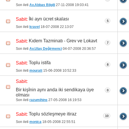
Son ileti
Av.Abbas Bilgili
27-11-2008
19:03:41
İki ayrı ücret skalası
Sabit:
5
Son ileti
kravel
18-07-2008
22:13:07
Kıdem Tazminatı - Grev ve Lokavt
Sabit:
7
Son ileti
Av.Ulaş Değirmenci
04-07-2008
20:36:57
Toplu istifa
Sabit:
8
Son ileti
mouratt
15-06-2008
10:52:33
Sabit:
Bir kişİnin aynı anda iki sendikaya üye
0
olması
Son ileti
razumihins
27-05-2008
16:19:53
Toplu sözleşmeye itiraz
Sabit:
10
Son ileti
monica
18-05-2008
22:55:51