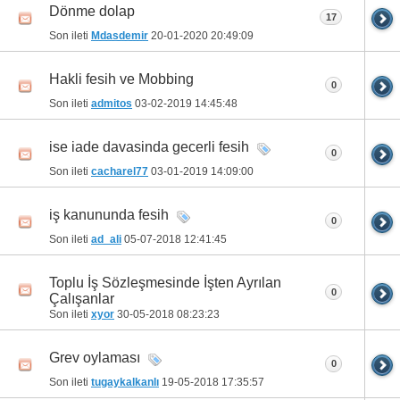
Dönme dolap
17
Son ileti
Mdasdemir
20-01-2020
20:49:09
Hakli fesih ve Mobbing
0
Son ileti
admitos
03-02-2019
14:45:48
ise iade davasinda gecerli fesih
0
Son ileti
cacharel77
03-01-2019
14:09:00
iş kanununda fesih
0
Son ileti
ad_ali
05-07-2018
12:41:45
Toplu İş Sözleşmesinde İşten Ayrılan
0
Çalışanlar
Son ileti
xyor
30-05-2018
08:23:23
Grev oylaması
0
Son ileti
tugaykalkanlı
19-05-2018
17:35:57