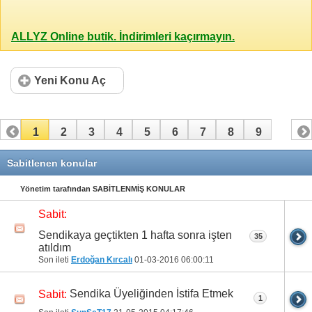
ALLYZ Online butik. İndirimleri kaçırmayın.
Yeni Konu Aç
1
2
3
4
5
6
7
8
9
Sabitlenen konular
Yönetim tarafından SABİTLENMİŞ KONULAR
Sabit:
Sendikaya geçtikten 1 hafta sonra işten
35
atıldım
Son ileti
Erdoğan Kırcalı
01-03-2016
06:00:11
Sendika Üyeliğinden İstifa Etmek
Sabit:
1