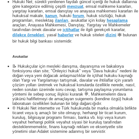
Hukuki Net; sürekli yenilenen faydalı güncel içeriği ile hukuk dallarına
göre kategorize edilmiş çeşitli
mevzuat
, emsal mahkeme kararları,
yargıtay kararları, emsal danıştay ve anayasa mahkemesi kararları ile
hukuksal makale,
kanun
, hukuki
forum
, hukuk sözlüğü, hukuk
programları, meslektaş
ilanları
, avukatlar için kolay
hesaplama
araçları, Anayasa Mahkemesi, Danıştay, Yargıtay ve Mahkemeler
tarafından örnek
davalar
ve
içtihatlar
ile ilgili gerekçeli kararlar,
dilekçe örnekleri
, yasal
haberler
ve hukuk siteleri
dizini
🕸 bulunan
bir hukuk bilgi bankası sistemidir.
Avukatlar
📝 Hukukçular için mesleki danışma, dayanışma ve bakalorya
fonksiyonu olan site; "Önleyici hukuk" veya "Dava hukuku" nedeni ile
doğan veya yeni doğacak anlaşmazlıklar ile içtihat hukuku kaynağı
olan Yargı ve Yargılamayı tartışmak, davalar ve ihtilaflar için yararlı
çözüm yolları üretmek ve hukuksal konularda özellikle nerede, nasıl,
neden soruları üzerinde soru cevap, tartışma paylaşma yorumlama
yöntemi ile sebep sonuç ilişkisi kurarak 💬, Mahkemelerin dava
yükünü hafifletmeyi de amaçlayan suigeneris (kendine özgü) hukuk
laboratuarı özellikleri bulunan bir bilgi dağarcığıdır.
® Hukuki Net internette ve Türk hukukunda bir marka olmakla birlikte
ticaret veya iş amaçlı bir site olmayıp, herhangi bir ticari kurum,
kuruluş, bilgisayar programı firması, banka vb. kişi veya kurum
veyahut herhangi politik veyahut siyasi bir kuruluş tarafından
desteklenmemekte, finans kaynağı reklam ve ekseriyetle site
yönetimi olan Adalet sistemine adanmış bir servistir.