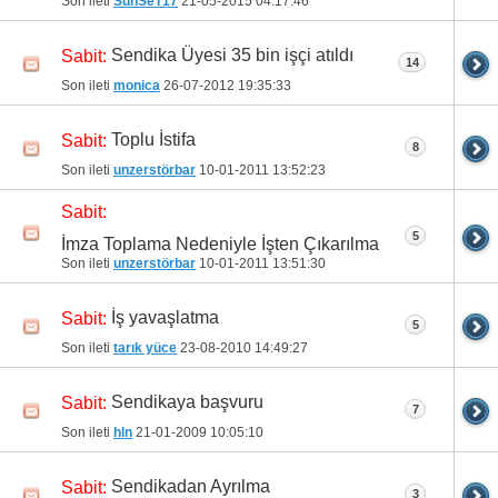
Son ileti
SunSeT17
21-05-2015
04:17:46
Sendika Üyesi 35 bin işçi atıldı
Sabit:
14
Son ileti
monica
26-07-2012
19:35:33
Toplu İstifa
Sabit:
8
Son ileti
unzerstörbar
10-01-2011
13:52:23
Sabit:
5
İmza Toplama Nedeniyle İşten Çıkarılma
Son ileti
unzerstörbar
10-01-2011
13:51:30
İş yavaşlatma
Sabit:
5
Son ileti
tarık yüce
23-08-2010
14:49:27
Sendikaya başvuru
Sabit:
7
Son ileti
hln
21-01-2009
10:05:10
Sendikadan Ayrılma
Sabit:
3