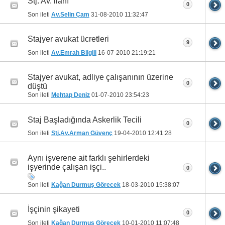
Stj. Av. ilanı
0
Son ileti
Av.Selin Çam
31-08-2010
11:32:47
Stajyer avukat ücretleri
9
Son ileti
Av.Emrah Bilgili
16-07-2010
21:19:21
Stajyer avukat, adliye çalışanının üzerine
0
düştü
Son ileti
Mehtap Deniz
01-07-2010
23:54:23
Staj Başladığında Askerlik Tecili
0
Son ileti
Stj.Av.Arman Güvenç
19-04-2010
12:41:28
Aynı işverene ait farklı şehirlerdeki
işyerinde çalışan işçi..
0
Son ileti
Kağan Durmuş Görecek
18-03-2010
15:38:07
İşçinin şikayeti
0
Son ileti
Kağan Durmuş Görecek
10-01-2010
11:07:48