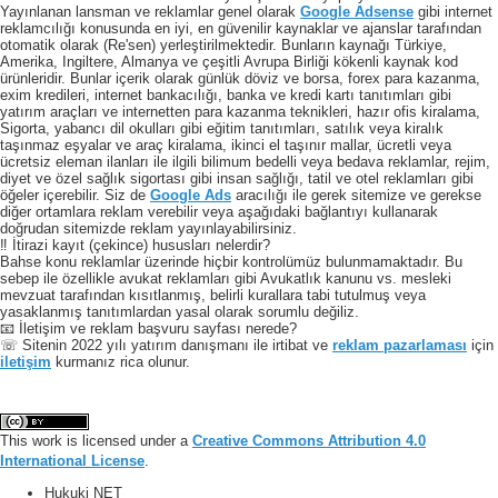
Yayınlanan lansman ve reklamlar genel olarak
Google Adsense
gibi internet
reklamcılığı konusunda en iyi, en güvenilir kaynaklar ve ajanslar tarafından
otomatik olarak (Re'sen) yerleştirilmektedir. Bunların kaynağı Türkiye,
Amerika, Ingiltere, Almanya ve çeşitli Avrupa Birliği kökenli kaynak kod
ürünleridir. Bunlar içerik olarak günlük döviz ve borsa, forex para kazanma,
exim kredileri, internet bankacılığı, banka ve kredi kartı tanıtımları gibi
yatırım araçları ve internetten para kazanma teknikleri, hazır ofis kiralama,
Sigorta, yabancı dil okulları gibi eğitim tanıtımları, satılık veya kiralık
taşınmaz eşyalar ve araç kiralama, ikinci el taşınır mallar, ücretli veya
ücretsiz eleman ilanları ile ilgili bilimum bedelli veya bedava reklamlar, rejim,
diyet ve özel sağlık sigortası gibi insan sağlığı, tatil ve otel reklamları gibi
öğeler içerebilir. Siz de
Google Ads
aracılığı ile gerek sitemize ve gerekse
diğer ortamlara reklam verebilir veya aşağıdaki bağlantıyı kullanarak
doğrudan sitemizde reklam yayınlayabilirsiniz.
‼️ İtirazi kayıt (çekince) hususları nelerdir?
Bahse konu reklamlar üzerinde hiçbir kontrolümüz bulunmamaktadır. Bu
sebep ile özellikle avukat reklamları gibi Avukatlık kanunu vs. mesleki
mevzuat tarafından kısıtlanmış, belirli kurallara tabi tutulmuş veya
yasaklanmış tanıtımlardan yasal olarak sorumlu değiliz.
📧 İletişim ve reklam başvuru sayfası nerede?
☏ Sitenin 2022 yılı yatırım danışmanı ile irtibat ve
reklam pazarlaması
için
iletişim
kurmanız rica olunur.
This work is licensed under a
Creative Commons Attribution 4.0
International License
.
Hukuki NET