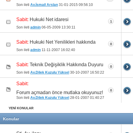
Son ileti
Av.İsmail Arslan
31-01-2015
09:56:10
Hukuki Net idaresi
Sabit:
1
Son ileti
admin
06-05-2009
13:30:11
Hukuki Net Yenilikleri hakkında
Sabit:
0
Son ileti
admin
11-11-2007
16:02:40
Teknik Değişiklik Hakkında Duyuru
Sabit:
0
Son ileti
Av.Dilek Kuzulu Yüksel
30-10-2007
16:50:22
Sabit:
0
Forum açmadan önce mutlaka okuyunuz!
Son ileti
Av.Dilek Kuzulu Yüksel
28-01-2007
01:40:27
YENİ KONULAR
Konular