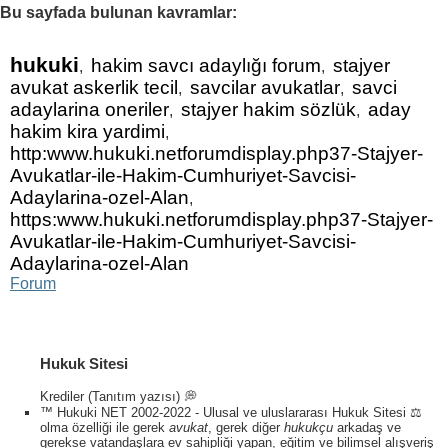
Bu sayfada bulunan kavramlar:
hukuki
hakim savcı adaylığı forum
stajyer
,
,
avukat askerlik tecil
savcilar avukatlar
savci
,
,
adaylarina oneriler
stajyer hakim sözlük
aday
,
,
hakim kira yardimi
,
http:www.hukuki.netforumdisplay.php37-Stajyer-
Avukatlar-ile-Hakim-Cumhuriyet-Savcisi-
Adaylarina-ozel-Alan
,
https:www.hukuki.netforumdisplay.php37-Stajyer-
Avukatlar-ile-Hakim-Cumhuriyet-Savcisi-
Adaylarina-ozel-Alan
Forum
Hukuk Sitesi
Krediler (Tanıtım yazısı) 💭
™ Hukuki NET 2002-2022 - Ulusal ve uluslararası Hukuk Sitesi ⚖️
olma özelliği ile gerek
avukat
, gerek diğer
hukukçu
arkadaş ve
gerekse vatandaşlara ev sahipliği yapan, eğitim ve bilimsel alışveriş