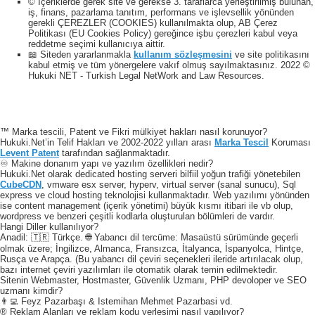
© İçeriklerde gerek site ve gerekse 3. taraflarca yerleştirilmiş bulunan,
iş, finans, pazarlama tanıtım, performans ve işlevsellik yönünden
gerekli ÇEREZLER (COOKIES) kullanılmakta olup, AB Çerez
Politikası (EU Cookies Policy) gereğince işbu çerezleri kabul veya
reddetme seçimi kullanıcıya aittir.
📖 Siteden yararlanmakla
kullanım sözleşmesini
ve site politikasını
kabul etmiş ve tüm yönergelere vakıf olmuş sayılmaktasınız. 2022 ©
Hukuki NET - Turkish Legal NetWork and Law Resources.
™ Marka tescili, Patent ve Fikri mülkiyet hakları nasıl korunuyor?
Hukuki.Net’in Telif Hakları ve 2002-2022 yılları arası
Marka Tescil
Koruması
Levent Patent
tarafından sağlanmaktadır.
♾️ Makine donanım yapı ve yazılım özellikleri nedir?
Hukuki.Net olarak dedicated hosting serveri bilfiil yoğun trafiği yönetebilen
CubeCDN
, vmware esx server, hyperv, virtual server (sanal sunucu), Sql
express ve cloud hosting teknolojisi kullanmaktadır. Web yazılımı yönünden
ise content management (içerik yönetimi) büyük kısmı itibari ile vb olup,
wordpress ve benzeri çeşitli kodlarla oluşturulan bölümleri de vardır.
Hangi Diller kullanılıyor?
Anadil: 🇹🇷 Türkçe. 🌐 Yabancı dil tercüme: Masaüstü sürümünde geçerli
olmak üzere; İngilizce, Almanca, Fransızca, İtalyanca, İspanyolca, Hintçe,
Rusça ve Arapça. (Bu yabancı dil çeviri seçenekleri ileride artırılacak olup,
bazı internet çeviri yazılımları ile otomatik olarak temin edilmektedir.
Sitenin Webmaster, Hostmaster, Güvenlik Uzmanı, PHP devoloper ve SEO
uzmanı kimdir?
👨‍💻 Feyz Pazarbaşı & Istemihan Mehmet Pazarbasi vd.
® Reklam Alanları ve reklam kodu yerleşimi nasıl yapılıyor?