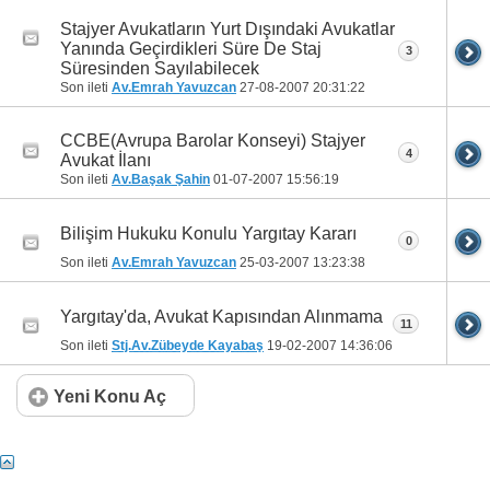
Stajyer Avukatların Yurt Dışındaki Avukatlar
Yanında Geçirdikleri Süre De Staj
3
Süresinden Sayılabilecek
Son ileti
Av.Emrah Yavuzcan
27-08-2007
20:31:22
CCBE(Avrupa Barolar Konseyi) Stajyer
4
Avukat İlanı
Son ileti
Av.Başak Şahin
01-07-2007
15:56:19
Bilişim Hukuku Konulu Yargıtay Kararı
0
Son ileti
Av.Emrah Yavuzcan
25-03-2007
13:23:38
Yargıtay'da, Avukat Kapısından Alınmama
11
Son ileti
Stj.Av.Zübeyde Kayabaş
19-02-2007
14:36:06
Yeni Konu Aç