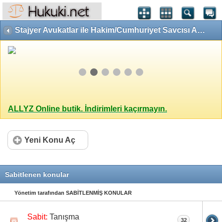
Stajyer Avukatlar ile Hakim/Cumhuriyet Savcısı Adaylarına Özel Alan
ALLYZ Online butik. İndirimleri kaçırmayın.
Yeni Konu Aç
Sabitlenen konular
Yönetim tarafından SABİTLENMİŞ KONULAR
Tanışma
Sabit:
32