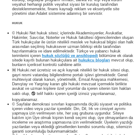
veyahut herhangi politik veyahut siyasi bir kuruluş tarafından
desteklenmemekte, finans kaynağı reklam ve ekseriyetle site
yönetimi olan Adalet sistemine adanmış bir servistir.
HUKUK
© Hukuki Net hukuk sitesi; içlerinde Akademisyenler, Avukatlar,
Hakimler, Savcılar, Noterler ve Hukuk fakültesi öğrencilerinden oluşan
Türk hukukçular ile üstün nitelikli meslek ve hukuksal bilgisi olan halk
arasından seçilmiş hukuksever uzman bilirkişi ekibi tarafından
hazırlanmakta ve idare edilmektedir. Türkçe ve yabancı hukuk
terimlerini içeren
hukuk sözlüğü ve ansiklopedi
bölümüne ek olarak
sitede kayıtlı bulunan hukukçulara ait
hukukçu blogları
mevcut olup,
bunların içeriksel kontrolü sahibine aittir.
🆓 Hukuki.net ücretsiz ve açık kaynak nitelikli bir hukuk sitesi olup,
gayri resmi vatandaş bilgilendirme portalı işlevi görmektedir. Genel
muhteviyat olarak kanun, yönetmelik, Emsal Anayasa mahkemesi,
Danıştay ve Yargıtay kararı gibi hukuki mevzuat içermekle birlikte
avukat ve uzman kişilere özel yorumlar da içeren sitenin tüm hakları
saklı olup, 🕲 telif hakkı içeren içeriği izinsiz yayınlanamaz,
kopyalanamaz.
© Sayfalar demokrasi sınırları kapsamında ölçülü siyaset ve politika
içeren video veya yazılar içerebilir. Din, Dil, Irk ve cinsiyet ayrımı
yapmaya izin verilmeyen site, her yaş grubuna uygundur. Siteye
katılım için Üye olmak kişinin kendi seçimi olup, üye olmayanların da
inceleme ve araştırma yapmasına izin verilmektedir. Üyelerin yazdığı
yazılardan veya eklediği görsellerden kendisi sorumlu olup, sitemizin
garanti sorumluluğu bulunmamaktadır.