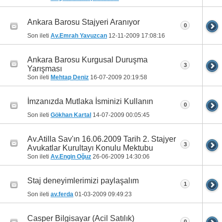
Ankara Barosu Stajyeri Aranıyor
0
Son ileti
Av.Emrah Yavuzcan
12-11-2009
17:08:16
Ankara Barosu Kurgusal Duruşma
3
Yarışması
Son ileti
Mehtap Deniz
16-07-2009
20:19:58
İmzanızda Mutlaka İsminizi Kullanın
0
Son ileti
Gökhan Kartal
14-07-2009
00:05:45
Av.Atilla Sav'ın 16.06.2009 Tarih 2. Stajyer
3
Avukatlar Kurultayı Konulu Mektubu
Son ileti
Av.Engin Oğuz
26-06-2009
14:30:06
Staj deneyimlerimizi paylaşalım
1
Son ileti
av.ferda
01-03-2009
09:49:23
Casper Bilgisayar (Acil Satılık)
0