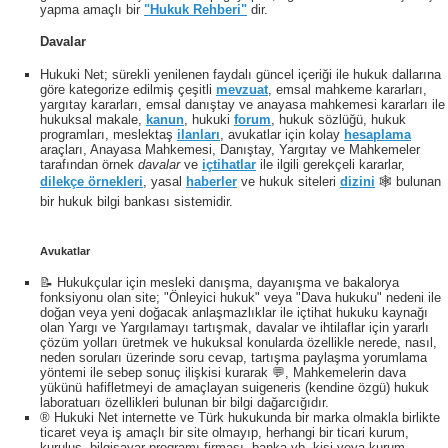
yapma amaçlı bir
"Hukuk Rehberi"
dir.
Davalar
Hukuki Net; sürekli yenilenen faydalı güncel içeriği ile hukuk dallarına
göre kategorize edilmiş çeşitli
mevzuat
, emsal mahkeme kararları,
yargıtay kararları, emsal danıştay ve anayasa mahkemesi kararları ile
hukuksal makale,
kanun
, hukuki
forum
, hukuk sözlüğü, hukuk
programları, meslektaş
ilanları
, avukatlar için kolay
hesaplama
araçları, Anayasa Mahkemesi, Danıştay, Yargıtay ve Mahkemeler
tarafından örnek
davalar
ve
içtihatlar
ile ilgili gerekçeli kararlar,
dilekçe örnekleri
, yasal
haberler
ve hukuk siteleri
dizini
🕸 bulunan
bir hukuk bilgi bankası sistemidir.
Avukatlar
📝 Hukukçular için mesleki danışma, dayanışma ve bakalorya
fonksiyonu olan site; "Önleyici hukuk" veya "Dava hukuku" nedeni ile
doğan veya yeni doğacak anlaşmazlıklar ile içtihat hukuku kaynağı
olan Yargı ve Yargılamayı tartışmak, davalar ve ihtilaflar için yararlı
çözüm yolları üretmek ve hukuksal konularda özellikle nerede, nasıl,
neden soruları üzerinde soru cevap, tartışma paylaşma yorumlama
yöntemi ile sebep sonuç ilişkisi kurarak 💬, Mahkemelerin dava
yükünü hafifletmeyi de amaçlayan suigeneris (kendine özgü) hukuk
laboratuarı özellikleri bulunan bir bilgi dağarcığıdır.
® Hukuki Net internette ve Türk hukukunda bir marka olmakla birlikte
ticaret veya iş amaçlı bir site olmayıp, herhangi bir ticari kurum,
kuruluş, bilgisayar programı firması, banka vb. kişi veya kurum