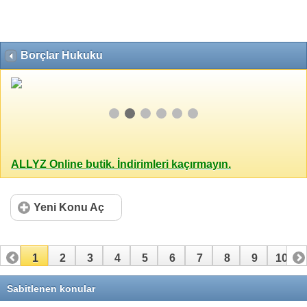
Borçlar Hukuku
ALLYZ Online butik. İndirimleri kaçırmayın.
Yeni Konu Aç
1
2
3
4
5
6
7
8
9
10
11
12
13
14
15
16
17
18
19
20
Sabitlenen konular