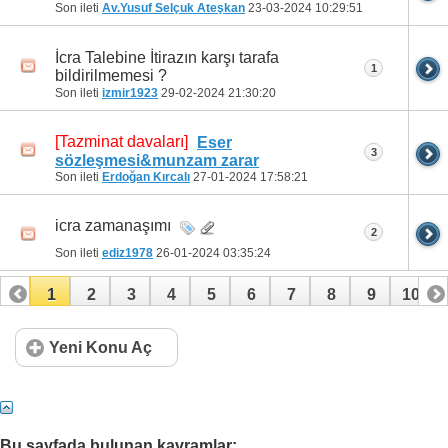
Son ileti
Av.Yusuf Selçuk Ateşkan
23-03-2024
10:29:51
İcra Talebine İtirazın karşı tarafa
1
bildirilmemesi ?
Son ileti
izmir1923
29-02-2024
21:30:20
[Tazminat davaları]
Eser
3
sözleşmesi&munzam zarar
Son ileti
Erdoğan Kırcalı
27-01-2024
17:58:21
icra zamanaşımı
2
Son ileti
ediz1978
26-01-2024
03:35:24
1
2
3
4
5
6
7
8
9
10
11
12
13
14
15
16
17
18
19
20
Yeni Konu Aç
21
22
23
24
25
26
27
28
29
30
31
32
33
34
35
36
37
38
39
40
Bu sayfada bulunan kavramlar: