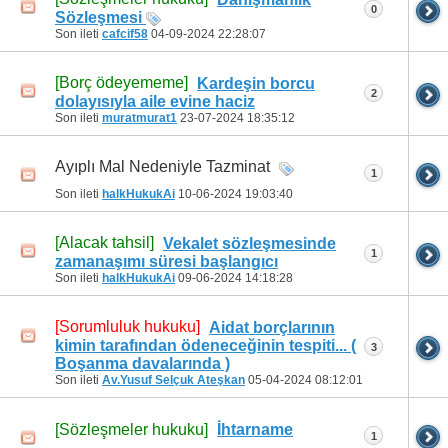
0
Sözleşmesi
Son ileti
cafcif58
04-09-2024
22:28:07
[Borç ödeyememe]
Kardeşin borcu
2
dolayısıyla aile evine haciz
Son ileti
muratmurat1
23-07-2024
18:35:12
Ayıplı Mal Nedeniyle Tazminat
1
Son ileti
halkHukukAi
10-06-2024
19:03:40
[Alacak tahsil]
Vekalet sözleşmesinde
1
zamanaşımı süresi başlangıcı
Son ileti
halkHukukAi
09-06-2024
14:18:28
[Sorumluluk hukuku]
Aidat borçlarının
kimin tarafından ödeneceğinin tespiti... (
3
Boşanma davalarında )
Son ileti
Av.Yusuf Selçuk Ateşkan
05-04-2024
08:12:01
[Sözleşmeler hukuku]
İhtarname
1