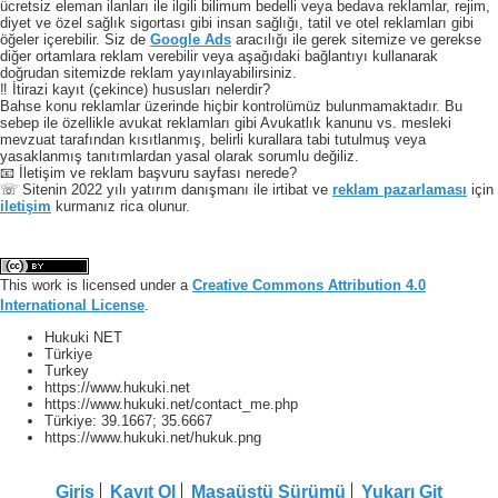
ücretsiz eleman ilanları ile ilgili bilimum bedelli veya bedava reklamlar, rejim,
diyet ve özel sağlık sigortası gibi insan sağlığı, tatil ve otel reklamları gibi
öğeler içerebilir. Siz de
Google Ads
aracılığı ile gerek sitemize ve gerekse
diğer ortamlara reklam verebilir veya aşağıdaki bağlantıyı kullanarak
doğrudan sitemizde reklam yayınlayabilirsiniz.
‼️ İtirazi kayıt (çekince) hususları nelerdir?
Bahse konu reklamlar üzerinde hiçbir kontrolümüz bulunmamaktadır. Bu
sebep ile özellikle avukat reklamları gibi Avukatlık kanunu vs. mesleki
mevzuat tarafından kısıtlanmış, belirli kurallara tabi tutulmuş veya
yasaklanmış tanıtımlardan yasal olarak sorumlu değiliz.
📧 İletişim ve reklam başvuru sayfası nerede?
☏ Sitenin 2022 yılı yatırım danışmanı ile irtibat ve
reklam pazarlaması
için
iletişim
kurmanız rica olunur.
This work is licensed under a
Creative Commons Attribution 4.0
International License
.
Hukuki NET
Türkiye
Turkey
https://www.hukuki.net
https://www.hukuki.net/contact_me.php
Türkiye:
39.1667
;
35.6667
https://www.hukuki.net/hukuk.png
Giriş
Kayıt Ol
Masaüstü Sürümü
Yukarı Git