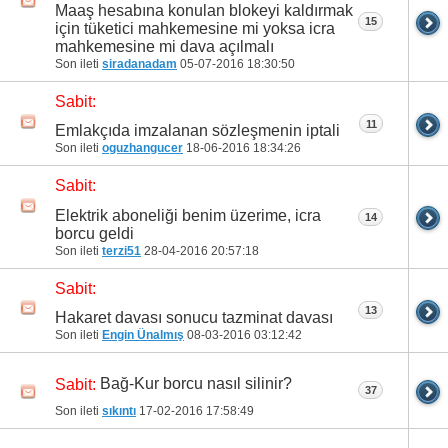
Maaş hesabına konulan blokeyi kaldırmak
15
için tüketici mahkemesine mi yoksa icra
mahkemesine mi dava açılmalı
Son ileti
siradanadam
05-07-2016
18:30:50
Sabit:
11
Emlakçıda imzalanan sözleşmenin iptali
Son ileti
oguzhangucer
18-06-2016
18:34:26
Sabit:
Elektrik aboneliği benim üzerime, icra
14
borcu geldi
Son ileti
terzi51
28-04-2016
20:57:18
Sabit:
13
Hakaret davası sonucu tazminat davası
Son ileti
Engin Ünalmış
08-03-2016
03:12:42
Bağ-Kur borcu nasıl silinir?
Sabit:
37
Son ileti
sıkıntı
17-02-2016
17:58:49