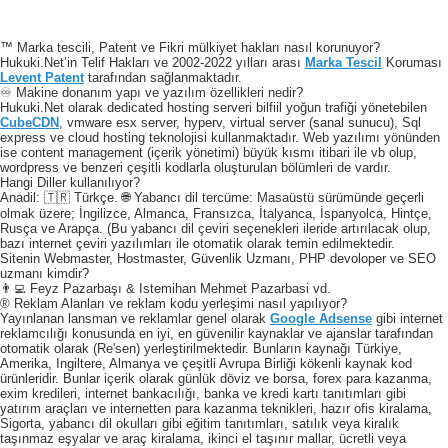
™ Marka tescili, Patent ve Fikri mülkiyet hakları nasıl korunuyor?
Hukuki.Net’in Telif Hakları ve 2002-2022 yılları arası
Marka Tescil
Koruması
Levent Patent
tarafından sağlanmaktadır.
♾️ Makine donanım yapı ve yazılım özellikleri nedir?
Hukuki.Net olarak dedicated hosting serveri bilfiil yoğun trafiği yönetebilen
CubeCDN
, vmware esx server, hyperv, virtual server (sanal sunucu), Sql
express ve cloud hosting teknolojisi kullanmaktadır. Web yazılımı yönünden
ise content management (içerik yönetimi) büyük kısmı itibari ile vb olup,
wordpress ve benzeri çeşitli kodlarla oluşturulan bölümleri de vardır.
Hangi Diller kullanılıyor?
Anadil: 🇹🇷 Türkçe. 🌐 Yabancı dil tercüme: Masaüstü sürümünde geçerli
olmak üzere; İngilizce, Almanca, Fransızca, İtalyanca, İspanyolca, Hintçe,
Rusça ve Arapça. (Bu yabancı dil çeviri seçenekleri ileride artırılacak olup,
bazı internet çeviri yazılımları ile otomatik olarak temin edilmektedir.
Sitenin Webmaster, Hostmaster, Güvenlik Uzmanı, PHP devoloper ve SEO
uzmanı kimdir?
👨‍💻 Feyz Pazarbaşı & Istemihan Mehmet Pazarbasi vd.
® Reklam Alanları ve reklam kodu yerleşimi nasıl yapılıyor?
Yayınlanan lansman ve reklamlar genel olarak
Google Adsense
gibi internet
reklamcılığı konusunda en iyi, en güvenilir kaynaklar ve ajanslar tarafından
otomatik olarak (Re'sen) yerleştirilmektedir. Bunların kaynağı Türkiye,
Amerika, Ingiltere, Almanya ve çeşitli Avrupa Birliği kökenli kaynak kod
ürünleridir. Bunlar içerik olarak günlük döviz ve borsa, forex para kazanma,
exim kredileri, internet bankacılığı, banka ve kredi kartı tanıtımları gibi
yatırım araçları ve internetten para kazanma teknikleri, hazır ofis kiralama,
Sigorta, yabancı dil okulları gibi eğitim tanıtımları, satılık veya kiralık
taşınmaz eşyalar ve araç kiralama, ikinci el taşınır mallar, ücretli veya