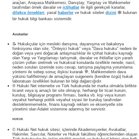
araçları, Anayasa Mahkemesi, Danıştay, Yargıtay ve Mahkemeler
tarafından örnek
davalar
ve
içtihatlar
ile ilgili gerekçeli kararlar,
dilekçe örnekleri
, yasal
haberler
ve hukuk siteleri
dizini
🕸 bulunan
bir hukuk bilgi bankası sistemidir.
Avukatlar
📝 Hukukçular için mesleki danışma, dayanışma ve bakalorya
fonksiyonu olan site; "Önleyici hukuk" veya "Dava hukuku" nedeni ile
doğan veya yeni doğacak anlaşmazlıklar ile içtihat hukuku kaynağı
olan Yargı ve Yargılamayı tartışmak, davalar ve ihtilaflar için yararlı
çözüm yolları üretmek ve hukuksal konularda özellikle nerede, nasıl,
neden soruları üzerinde soru cevap, tartışma paylaşma yorumlama
yöntemi ile sebep sonuç ilişkisi kurarak 💬, Mahkemelerin dava
yükünü hafifletmeyi de amaçlayan suigeneris (kendine özgü) hukuk
laboratuarı özellikleri bulunan bir bilgi dağarcığıdır.
® Hukuki Net internette ve Türk hukukunda bir marka olmakla birlikte
ticaret veya iş amaçlı bir site olmayıp, herhangi bir ticari kurum,
kuruluş, bilgisayar programı firması, banka vb. kişi veya kurum
veyahut herhangi politik veyahut siyasi bir kuruluş tarafından
desteklenmemekte, finans kaynağı reklam ve ekseriyetle site
yönetimi olan Adalet sistemine adanmış bir servistir.
HUKUK
© Hukuki Net hukuk sitesi; içlerinde Akademisyenler, Avukatlar,
Hakimler, Savcılar, Noterler ve Hukuk fakültesi öğrencilerinden oluşan
Türk hukukçular ile üstün nitelikli meslek ve hukuksal bilgisi olan halk