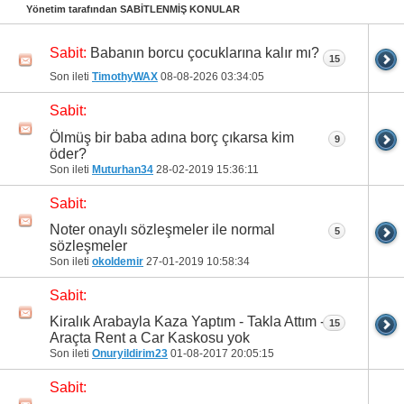
21
22
23
24
25
26
27
28
29
30
Yönetim tarafından SABİTLENMİŞ KONULAR
31
32
33
34
35
36
37
38
39
40
Babanın borcu çocuklarına kalır mı?
Sabit:
15
Son ileti
TimothyWAX
08-08-2026
03:34:05
41
42
43
44
45
46
47
48
49
50
Sabit:
51
52
53
54
55
56
57
58
59
60
Ölmüş bir baba adına borç çıkarsa kim
9
61
62
63
64
65
66
67
68
69
70
öder?
Son ileti
Muturhan34
28-02-2019
15:36:11
71
Sabit:
Noter onaylı sözleşmeler ile normal
5
sözleşmeler
Son ileti
okoldemir
27-01-2019
10:58:34
Sabit:
Kiralık Arabayla Kaza Yaptım - Takla Attım -
15
Araçta Rent a Car Kaskosu yok
Son ileti
Onuryildirim23
01-08-2017
20:05:15
Sabit: