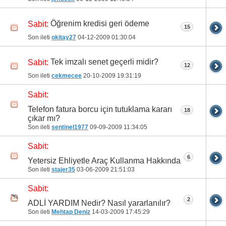
Öğrenim kredisi geri ödeme
Sabit:
15
Son ileti
okitay27
04-12-2009
01:30:04
Tek imzalı senet geçerli midir?
Sabit:
12
Son ileti
cekmecee
20-10-2009
19:31:19
Sabit:
Telefon fatura borcu için tutuklama kararı
18
çıkar mı?
Son ileti
sentinel1977
09-09-2009
11:34:05
Sabit:
6
Yetersiz Ehliyetle Araç Kullanma Hakkında
Son ileti
stajer35
03-06-2009
21:51:03
Sabit:
2
ADLİ YARDIM Nedir? Nasıl yararlanılır?
Son ileti
Mehtap Deniz
14-03-2009
17:45:29