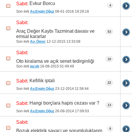
Evkur Borcu
Sabit:
4
Son ileti
Av.Engin Oğuz
08-01-2016
19:29:18
Sabit:
Araç Değer Kaybı Tazminat davası ve
53
emsal kararlar
Son ileti
Av. Ömer
12-12-2015
13:33:08
Sabit:
10
Oto kiralama ve açık senet tedirginliği
Son ileti
jacob
16-08-2015
01:49:49
Kefillik iptali
Sabit:
22
Son ileti
Av.Engin Oğuz
23-12-2014
11:58:44
Hangi borçlara hapis cezası var ?
Sabit:
13
Son ileti
Av.Engin Oğuz
26-09-2014
17:09:03
Sabit:
6
Bozuk elektirik sayacı ve sorumluluklarım