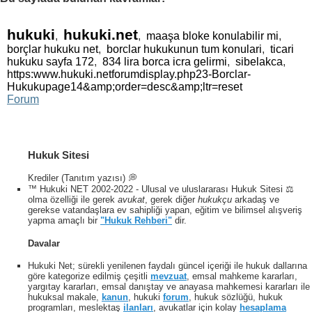
41
42
43
44
45
46
47
48
49
50
51
52
53
54
55
56
57
58
59
60
hukuki
hukuki.net
,
,
maaşa bloke konulabilir mi
,
borçlar hukuku net
,
borclar hukukunun tum konulari
,
ticari
61
62
63
64
65
66
67
68
69
70
hukuku sayfa 172
,
834 lira borca icra gelirmi
,
sibelakca
,
https:www.hukuki.netforumdisplay.php23-Borclar-
Hukukupage14&amp;order=desc&amp;ltr=reset
71
Forum
Hukuk Sitesi
Krediler (Tanıtım yazısı) 💭
™ Hukuki NET 2002-2022 - Ulusal ve uluslararası Hukuk Sitesi ⚖️
olma özelliği ile gerek
avukat
, gerek diğer
hukukçu
arkadaş ve
gerekse vatandaşlara ev sahipliği yapan, eğitim ve bilimsel alışveriş
yapma amaçlı bir
"Hukuk Rehberi"
dir.
Davalar
Hukuki Net; sürekli yenilenen faydalı güncel içeriği ile hukuk dallarına
göre kategorize edilmiş çeşitli
mevzuat
, emsal mahkeme kararları,
yargıtay kararları, emsal danıştay ve anayasa mahkemesi kararları ile
hukuksal makale,
kanun
, hukuki
forum
, hukuk sözlüğü, hukuk
programları, meslektaş
ilanları
, avukatlar için kolay
hesaplama