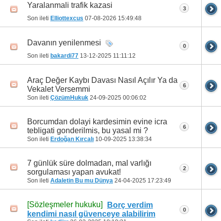
Yaralanmali trafik kazasi
3
Son ileti
Elliottexcus
07-08-2026
15:49:48
Davanın yenilenmesi
0
Son ileti
bakardi77
13-12-2025
11:11:12
Araç Değer Kaybı Davası Nasıl Açılır Ya da
6
Vekalet Versemmi
Son ileti
ÇözümHukuk
24-09-2025
00:06:02
Borcumdan dolayi kardesimin evine icra
6
tebligati gonderilmis, bu yasal mi ?
Son ileti
Erdoğan Kırcalı
10-09-2025
13:38:34
7 günlük süre dolmadan, mal varlığı
2
sorgulaması yapan avukat!
Son ileti
Adaletin Bu mu Dünya
24-04-2025
17:23:49
[Sözleşmeler hukuku]
Borç verdim
0
kendimi nasıl güvenceye alabilirim