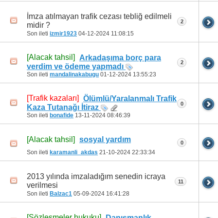
İmza atılmayan trafik cezası tebliğ edilmeli
2
midir ?
Son ileti
izmir1923
04-12-2024
11:08:15
[Alacak tahsil]
Arkadaşıma borç para
2
verdim ve ödeme yapmadı
Son ileti
mandalinakabugu
01-12-2024
13:55:23
[Trafik kazaları]
Ölümlü/Yaralanmalı Trafik
0
Kaza Tutanağı İtiraz
Son ileti
bonafide
13-11-2024
08:46:39
[Alacak tahsil]
sosyal yardım
0
Son ileti
karamanli_akdas
21-10-2024
22:33:34
2013 yılında imzaladığım senedin icraya
11
verilmesi
Son ileti
Balzac1
05-09-2024
16:41:28
[Sözleşmeler hukuku]
Danışmanlık