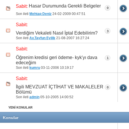
Hasar Durumunda Gerekli Belgeler
Sabit:
0
Son ileti
Mehtap Deniz
24-02-2009
00:47:51
Sabit:
3
Verdiğim Vekaleti Nasıl İptal Edebilirim?
Son ileti
Av.Tayfun Eyilik
21-08-2007
16:27:24
Sabit:
Öğrenim kredisi geri ödeme- kyk'yı dava
1
edeceğim
Son ileti
kumru
03-11-2006
10:19:17
Sabit:
İlgili MEVZUAT İÇTİHAT VE MAKALELER
0
Bölümü
Son ileti
admin
05-10-2005
14:00:52
YENİ KONULAR
Konular