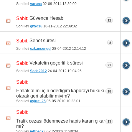
Son ileti
varuna
02-09-2014
13:39:00
Güvence Hesabı
Sabit:
12
Son ileti
gnyd16
18-11-2012
22:09:02
Senet süresi
Sabit:
8
Son ileti
ozkansengul
28-04-2012
12:14:12
Vekaletin geçerlilik süresi
Sabit:
21
Son ileti
Seda2012
24-04-2012
19:04:25
Sabit:
Emlak alımı için ödediğim kaporayı hukuki
18
olarak geri alabilir miyim?
Son ileti
aykut_25
05-05-2010
10:23:01
Sabit:
Trafik cezası ödenmezse hapis kararı çıkar
13
mı?
Son ileti
jeffbeck
06-12-2009
11:40:34