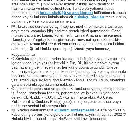
arasından seçilmiş hukuksever uzman bilirkişi ekibi tarafından
hazırlanmakta ve idare edilmektedir. Türkçe ve yabancı hukuk
terimlerini içeren
hukuk sözlüğü ve ansiklopedi
bölümüne ek olarak
sitede kayıtlı bulunan hukukçulara ait
hukukçu blogları
mevcut olup,
bunların içeriksel kontrolü sahibine aittir.
🆓 Hukuki.net ücretsiz ve açık kaynak nitelikli bir hukuk sitesi olup,
gayri resmi vatandaş bilgilendirme portalı işlevi görmektedir. Genel
muhteviyat olarak kanun, yönetmelik, Emsal Anayasa mahkemesi,
Danıştay ve Yargıtay kararı gibi hukuki mevzuat içermekle birlikte
avukat ve uzman kişilere özel yorumlar da içeren sitenin tüm hakları
saklı olup, 🕲 telif hakkı içeren içeriği izinsiz yayınlanamaz,
kopyalanamaz.
© Sayfalar demokrasi sınırları kapsamında ölçülü siyaset ve politika
içeren video veya yazılar içerebilir. Din, Dil, Irk ve cinsiyet ayrımı
yapmaya izin verilmeyen site, her yaş grubuna uygundur. Siteye
katılım için Üye olmak kişinin kendi seçimi olup, üye olmayanların da
inceleme ve araştırma yapmasına izin verilmektedir. Üyelerin yazdığı
yazılardan veya eklediği görsellerden kendisi sorumlu olup, sitemizin
garanti sorumluluğu bulunmamaktadır.
© İçeriklerde gerek site ve gerekse 3. taraflarca yerleştirilmiş bulunan,
iş, finans, pazarlama tanıtım, performans ve işlevsellik yönünden
gerekli ÇEREZLER (COOKIES) kullanılmakta olup, AB Çerez
Politikası (EU Cookies Policy) gereğince işbu çerezleri kabul veya
reddetme seçimi kullanıcıya aittir.
📖 Siteden yararlanmakla
kullanım sözleşmesini
ve site politikasını
kabul etmiş ve tüm yönergelere vakıf olmuş sayılmaktasınız. 2022 ©
Hukuki NET - Turkish Legal NetWork and Law Resources.