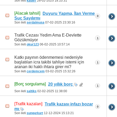
Son ileti
kadiirr
26-02-2025
18:10:31
[Alacak tahsil]
Duyuru Yapma, İlan Verme
0
Suç Sayılırmı
Son ileti
serdalmusa
07-02-2025
23:30:16
Trafik Cezası Yedim Ama E-Devlette
1
Gözükmüyor
Son ileti
okur123
06-02-2025
10:57:14
Katkı payının ödenmemesi nedeniyle
başlatılan icra takibi tahliye istemi için
1
aranan iki haklı ihtara girer mi?
Son ileti
cerdemcem
03-02-2025
15:32:26
[Borç sorgulama]
20 yıllık borç
1
Son ileti
saltiks
02-02-2025
11:38:00
[Trafik kazaları]
Trafik kazası infazı bozar
0
mı
Son ileti
sungurkurt
12-12-2024
15:13:21