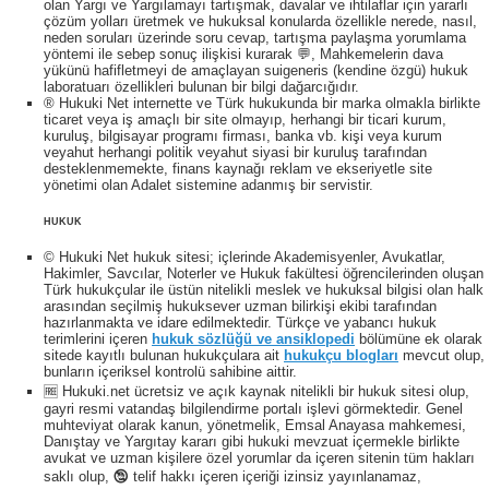
olan Yargı ve Yargılamayı tartışmak, davalar ve ihtilaflar için yararlı
çözüm yolları üretmek ve hukuksal konularda özellikle nerede, nasıl,
neden soruları üzerinde soru cevap, tartışma paylaşma yorumlama
yöntemi ile sebep sonuç ilişkisi kurarak 💬, Mahkemelerin dava
yükünü hafifletmeyi de amaçlayan suigeneris (kendine özgü) hukuk
laboratuarı özellikleri bulunan bir bilgi dağarcığıdır.
® Hukuki Net internette ve Türk hukukunda bir marka olmakla birlikte
ticaret veya iş amaçlı bir site olmayıp, herhangi bir ticari kurum,
kuruluş, bilgisayar programı firması, banka vb. kişi veya kurum
veyahut herhangi politik veyahut siyasi bir kuruluş tarafından
desteklenmemekte, finans kaynağı reklam ve ekseriyetle site
yönetimi olan Adalet sistemine adanmış bir servistir.
HUKUK
© Hukuki Net hukuk sitesi; içlerinde Akademisyenler, Avukatlar,
Hakimler, Savcılar, Noterler ve Hukuk fakültesi öğrencilerinden oluşan
Türk hukukçular ile üstün nitelikli meslek ve hukuksal bilgisi olan halk
arasından seçilmiş hukuksever uzman bilirkişi ekibi tarafından
hazırlanmakta ve idare edilmektedir. Türkçe ve yabancı hukuk
terimlerini içeren
hukuk sözlüğü ve ansiklopedi
bölümüne ek olarak
sitede kayıtlı bulunan hukukçulara ait
hukukçu blogları
mevcut olup,
bunların içeriksel kontrolü sahibine aittir.
🆓 Hukuki.net ücretsiz ve açık kaynak nitelikli bir hukuk sitesi olup,
gayri resmi vatandaş bilgilendirme portalı işlevi görmektedir. Genel
muhteviyat olarak kanun, yönetmelik, Emsal Anayasa mahkemesi,
Danıştay ve Yargıtay kararı gibi hukuki mevzuat içermekle birlikte
avukat ve uzman kişilere özel yorumlar da içeren sitenin tüm hakları
saklı olup, 🕲 telif hakkı içeren içeriği izinsiz yayınlanamaz,