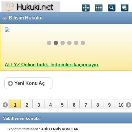
Bilişim Hukuku
ALLYZ Online butik. İndirimleri kaçırmayın.
Yeni Konu Aç
1
2
3
4
5
6
7
8
9
10
11
12
13
14
15
16
17
18
19
20
Sabitlenen konular
21
22
23
24
25
26
27
28
29
30
Yönetim tarafından SABİTLENMİŞ KONULAR