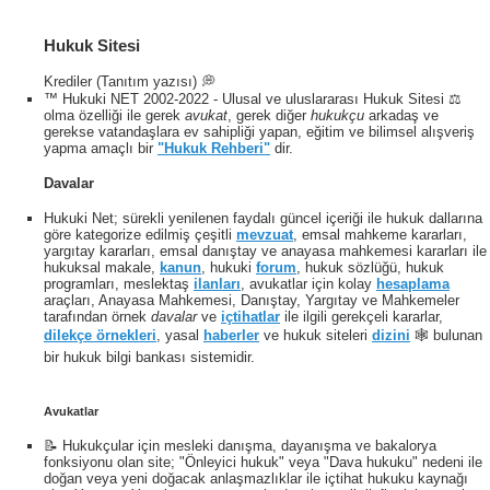
Hukuk Sitesi
Krediler (Tanıtım yazısı) 💭
™ Hukuki NET 2002-2022 - Ulusal ve uluslararası Hukuk Sitesi ⚖️
olma özelliği ile gerek
avukat
, gerek diğer
hukukçu
arkadaş ve
gerekse vatandaşlara ev sahipliği yapan, eğitim ve bilimsel alışveriş
yapma amaçlı bir
"Hukuk Rehberi"
dir.
Davalar
Hukuki Net; sürekli yenilenen faydalı güncel içeriği ile hukuk dallarına
göre kategorize edilmiş çeşitli
mevzuat
, emsal mahkeme kararları,
yargıtay kararları, emsal danıştay ve anayasa mahkemesi kararları ile
hukuksal makale,
kanun
, hukuki
forum
, hukuk sözlüğü, hukuk
programları, meslektaş
ilanları
, avukatlar için kolay
hesaplama
araçları, Anayasa Mahkemesi, Danıştay, Yargıtay ve Mahkemeler
tarafından örnek
davalar
ve
içtihatlar
ile ilgili gerekçeli kararlar,
dilekçe örnekleri
, yasal
haberler
ve hukuk siteleri
dizini
🕸 bulunan
bir hukuk bilgi bankası sistemidir.
Avukatlar
📝 Hukukçular için mesleki danışma, dayanışma ve bakalorya
fonksiyonu olan site; "Önleyici hukuk" veya "Dava hukuku" nedeni ile
doğan veya yeni doğacak anlaşmazlıklar ile içtihat hukuku kaynağı