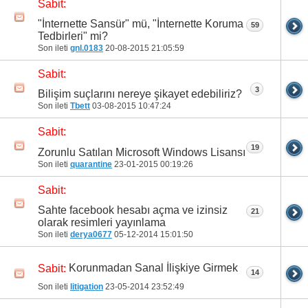
Sabit:
"İnternette Sansür" mü, "İnternette Koruma
59
Tedbirleri" mi?
Son ileti
gnl.0183
20-08-2015
21:05:59
Sabit:
3
Bilişim suçlarını nereye şikayet edebiliriz?
Son ileti
Tbett
03-08-2015
10:47:24
Sabit:
19
Zorunlu Satılan Microsoft Windows Lisansı
Son ileti
quarantine
23-01-2015
00:19:26
Sabit:
Sahte facebook hesabı açma ve izinsiz
21
olarak resimleri yayınlama
Son ileti
derya0677
05-12-2014
15:01:50
Korunmadan Sanal İlişkiye Girmek
Sabit:
14
Son ileti
litigation
23-05-2014
23:52:49