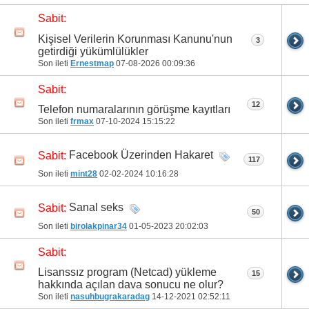
Sabit:
31
32
33
34
35
36
37
38
39
40
Kişisel Verilerin Korunması Kanunu'nun
3
41
42
43
44
45
46
47
48
49
50
getirdiği yükümlülükler
Son ileti
Ernestmap
07-08-2026
00:09:36
51
52
53
54
55
56
57
58
59
60
Sabit:
61
62
63
64
65
66
67
68
69
70
12
Telefon numaralarının görüşme kayıtları
Son ileti
frmax
07-10-2024
15:15:22
71
Facebook Üzerinden Hakaret
Sabit:
117
Son ileti
mint28
02-02-2024
10:16:28
Sanal seks
Sabit:
50
Son ileti
birolakpinar34
01-05-2023
20:02:03
Sabit:
Lisanssız program (Netcad) yükleme
15
hakkında açılan dava sonucu ne olur?
Son ileti
nasuhbugrakaradag
14-12-2021
02:52:11