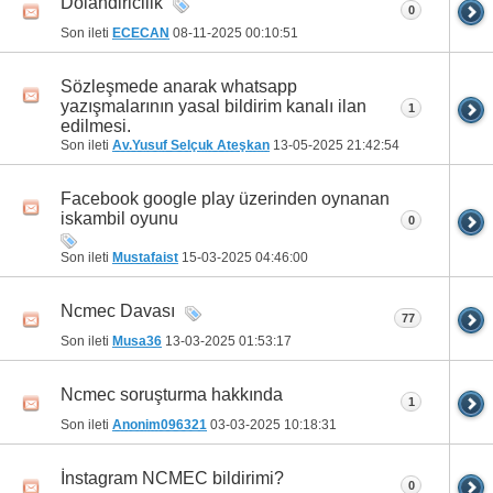
Dolandiricilik
0
Son ileti
ECECAN
08-11-2025
00:10:51
Sözleşmede anarak whatsapp
yazışmalarının yasal bildirim kanalı ilan
1
edilmesi.
Son ileti
Av.Yusuf Selçuk Ateşkan
13-05-2025
21:42:54
Facebook google play üzerinden oynanan
iskambil oyunu
0
Son ileti
Mustafaist
15-03-2025
04:46:00
Ncmec Davası
77
Son ileti
Musa36
13-03-2025
01:53:17
Ncmec soruşturma hakkında
1
Son ileti
Anonim096321
03-03-2025
10:18:31
İnstagram NCMEC bildirimi?
0