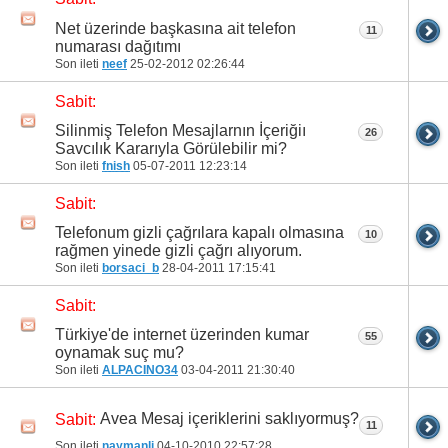
Net üzerinde başkasına ait telefon
11
numarası dağıtımı
Son ileti
neef
25-02-2012
02:26:44
Sabit:
Silinmiş Telefon Mesajlarnın İçeriğiı
26
Savcılık Kararıyla Görülebilir mi?
Son ileti
fnish
05-07-2011
12:23:14
Sabit:
Telefonum gizli çağrılara kapalı olmasına
10
rağmen yinede gizli çağrı alıyorum.
Son ileti
borsaci_b
28-04-2011
17:15:41
Sabit:
Türkiye'de internet üzerinden kumar
55
oynamak suç mu?
Son ileti
ALPACINO34
03-04-2011
21:30:40
Avea Mesaj içeriklerini saklıyormuş?
Sabit:
11
Son ileti
naymanli
04-10-2010
22:57:28