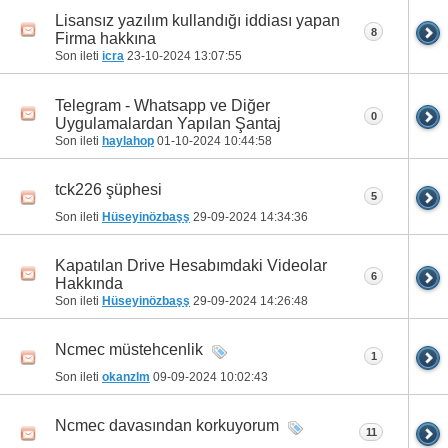
Lisansız yazılım kullandığı iddiası yapan
8
Firma hakkına
Son ileti
icra
23-10-2024
13:07:55
Telegram - Whatsapp ve Diğer
0
Uygulamalardan Yapılan Şantaj
Son ileti
haylahop
01-10-2024
10:44:58
tck226 şüphesi
5
Son ileti
Hüseyinözbaşş
29-09-2024
14:34:36
Kapatılan Drive Hesabımdaki Videolar
6
Hakkında
Son ileti
Hüseyinözbaşş
29-09-2024
14:26:48
Ncmec müstehcenlik
1
Son ileti
okanzlm
09-09-2024
10:02:43
Ncmec davasından korkuyorum
11