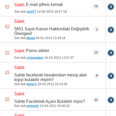
E-mail şifresi kırmak
Sabit:
75
Son ileti
ekol77
14-05-2014
16:57:19
Sabit:
5651 Sayılı Kanun Hakkındaki Değişiklik
1
Önergesi!
Son ileti
illegal
28-01-2014
13:29:16
Porno siteler
Sabit:
13
Son ileti
erhanpaker
24-10-2013
13:07:07
Sabit:
Sahte facebook hesabından mesaj atan
8
kişiyi bulabilir miyim?
Son ileti
bahar1
28-03-2013
16:33:56
Sabit:
31
Sahte Facebook Açanı Bulabilir miyiz?
Son ileti
emine91
10-04-2012
20:06:20
Sabit: