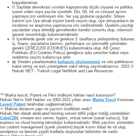
kopyalanamaz.
© Sayfalar demokrasi sınırları kapsamında ölçülü siyaset ve politika
içeren video veya yazılar içerebilir. Din, Dil, Irk ve cinsiyet ayrımı
yapmaya izin verilmeyen site, her yaş grubuna uygundur. Siteye
katılım için Üye olmak kişinin kendi seçimi olup, üye olmayanların da
inceleme ve araştırma yapmasına izin verilmektedir. Üyelerin yazdığı
yazılardan veya eklediği görsellerden kendisi sorumlu olup, sitemizin
garanti sorumluluğu bulunmamaktadır.
© İçeriklerde gerek site ve gerekse 3. taraflarca yerleştirilmiş bulunan,
iş, finans, pazarlama tanıtım, performans ve işlevsellik yönünden
gerekli ÇEREZLER (COOKIES) kullanılmakta olup, AB Çerez
Politikası (EU Cookies Policy) gereğince işbu çerezleri kabul veya
reddetme seçimi kullanıcıya aittir.
📖 Siteden yararlanmakla
kullanım sözleşmesini
ve site politikasını
kabul etmiş ve tüm yönergelere vakıf olmuş sayılmaktasınız. 2022 ©
Hukuki NET - Turkish Legal NetWork and Law Resources.
™ Marka tescili, Patent ve Fikri mülkiyet hakları nasıl korunuyor?
Hukuki.Net’in Telif Hakları ve 2002-2022 yılları arası
Marka Tescil
Koruması
Levent Patent
tarafından sağlanmaktadır.
♾️ Makine donanım yapı ve yazılım özellikleri nedir?
Hukuki.Net olarak dedicated hosting serveri bilfiil yoğun trafiği yönetebilen
CubeCDN
, vmware esx server, hyperv, virtual server (sanal sunucu), Sql
express ve cloud hosting teknolojisi kullanmaktadır. Web yazılımı yönünden
ise content management (içerik yönetimi) büyük kısmı itibari ile vb olup,
wordpress ve benzeri çeşitli kodlarla oluşturulan bölümleri de vardır.