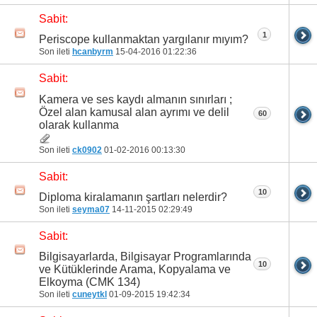
Sabit:
1
Periscope kullanmaktan yargılanır mıyım?
Son ileti
hcanbyrm
15-04-2016
01:22:36
Sabit:
Kamera ve ses kaydı almanın sınırları ;
Özel alan kamusal alan ayrımı ve delil
60
olarak kullanma
Son ileti
ck0902
01-02-2016
00:13:30
Sabit:
10
Diploma kiralamanın şartları nelerdir?
Son ileti
seyma07
14-11-2015
02:29:49
Sabit:
Bilgisayarlarda, Bilgisayar Programlarında
10
ve Kütüklerinde Arama, Kopyalama ve
Elkoyma (CMK 134)
Son ileti
cuneytkl
01-09-2015
19:42:34