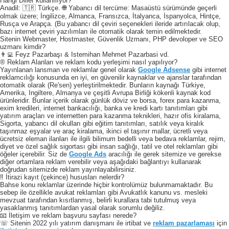
Hangi Diller kullanılıyor?
Anadil: 🇹🇷 Türkçe. 🌐 Yabancı dil tercüme: Masaüstü sürümünde geçerli
olmak üzere; İngilizce, Almanca, Fransızca, İtalyanca, İspanyolca, Hintçe,
Rusça ve Arapça. (Bu yabancı dil çeviri seçenekleri ileride artırılacak olup,
bazı internet çeviri yazılımları ile otomatik olarak temin edilmektedir.
Sitenin Webmaster, Hostmaster, Güvenlik Uzmanı, PHP devoloper ve SEO
uzmanı kimdir?
👨‍💻 Feyz Pazarbaşı & Istemihan Mehmet Pazarbasi vd.
® Reklam Alanları ve reklam kodu yerleşimi nasıl yapılıyor?
Yayınlanan lansman ve reklamlar genel olarak
Google Adsense
gibi internet
reklamcılığı konusunda en iyi, en güvenilir kaynaklar ve ajanslar tarafından
otomatik olarak (Re'sen) yerleştirilmektedir. Bunların kaynağı Türkiye,
Amerika, Ingiltere, Almanya ve çeşitli Avrupa Birliği kökenli kaynak kod
ürünleridir. Bunlar içerik olarak günlük döviz ve borsa, forex para kazanma,
exim kredileri, internet bankacılığı, banka ve kredi kartı tanıtımları gibi
yatırım araçları ve internetten para kazanma teknikleri, hazır ofis kiralama,
Sigorta, yabancı dil okulları gibi eğitim tanıtımları, satılık veya kiralık
taşınmaz eşyalar ve araç kiralama, ikinci el taşınır mallar, ücretli veya
ücretsiz eleman ilanları ile ilgili bilimum bedelli veya bedava reklamlar, rejim,
diyet ve özel sağlık sigortası gibi insan sağlığı, tatil ve otel reklamları gibi
öğeler içerebilir. Siz de
Google Ads
aracılığı ile gerek sitemize ve gerekse
diğer ortamlara reklam verebilir veya aşağıdaki bağlantıyı kullanarak
doğrudan sitemizde reklam yayınlayabilirsiniz.
‼️ İtirazi kayıt (çekince) hususları nelerdir?
Bahse konu reklamlar üzerinde hiçbir kontrolümüz bulunmamaktadır. Bu
sebep ile özellikle avukat reklamları gibi Avukatlık kanunu vs. mesleki
mevzuat tarafından kısıtlanmış, belirli kurallara tabi tutulmuş veya
yasaklanmış tanıtımlardan yasal olarak sorumlu değiliz.
📧 İletişim ve reklam başvuru sayfası nerede?
☏ Sitenin 2022 yılı yatırım danışmanı ile irtibat ve
reklam pazarlaması
için