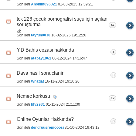
Son ileti
Anonim096321
01-03-2025
12:59:21
tck 226 çocuk pornografisi suçu için açılan
soruşturma
47
Son ileti
tayfun0038
18-02-2025
19:12:26
Y.D Bahis cezası hakkında
1
Son ileti
atabay1961
06-12-2024
14:16:47
Dava nasil sonuclanir
0
Son ileti
Whatjat
16-11-2024
19:10:20
Ncmec korkusu
12
Son ileti
hfy2931
01-11-2024
21:11:30
Online Oyunlar Hakkında?
8
Son ileti
dendruusremooosi
31-10-2024
19:43:12