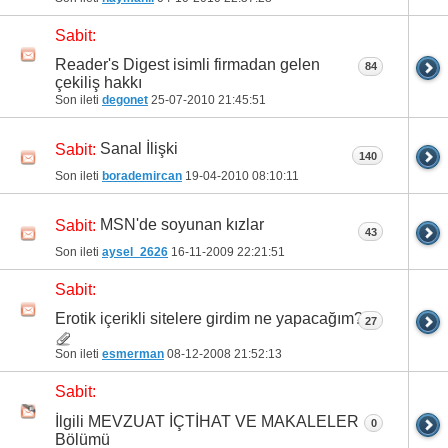
Sabit:
Reader's Digest isimli firmadan gelen
84
çekiliş hakkı
Son ileti
degonet
25-07-2010
21:45:51
Sanal İlişki
Sabit:
140
Son ileti
borademircan
19-04-2010
08:10:11
MSN'de soyunan kızlar
Sabit:
43
Son ileti
aysel_2626
16-11-2009
22:21:51
Sabit:
Erotik içerikli sitelere girdim ne yapacağım?
27
Son ileti
esmerman
08-12-2008
21:52:13
Sabit:
İlgili MEVZUAT İÇTİHAT VE MAKALELER
0
Bölümü