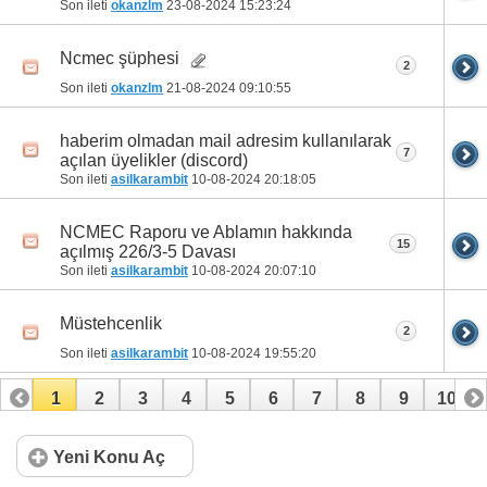
Son ileti
okanzlm
23-08-2024
15:23:24
Ncmec şüphesi
2
Son ileti
okanzlm
21-08-2024
09:10:55
haberim olmadan mail adresim kullanılarak
7
açılan üyelikler (discord)
Son ileti
asilkarambit
10-08-2024
20:18:05
NCMEC Raporu ve Ablamın hakkında
15
açılmış 226/3-5 Davası
Son ileti
asilkarambit
10-08-2024
20:07:10
Müstehcenlik
2
Son ileti
asilkarambit
10-08-2024
19:55:20
1
2
3
4
5
6
7
8
9
10
11
12
13
14
15
16
17
18
19
20
Yeni Konu Aç
21
22
23
24
25
26
27
28
29
30