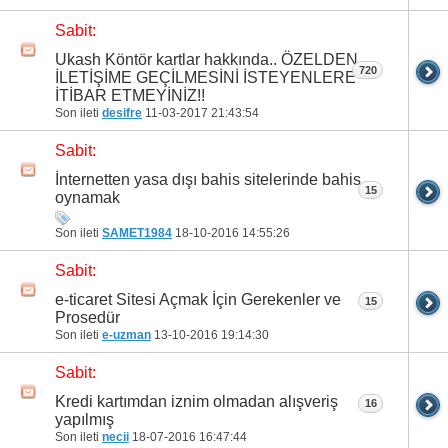
Sabit:
Ukash Köntör kartlar hakkında.. ÖZELDEN
720
İLETİŞİME GEÇİLMESİNİ İSTEYENLERE
İTİBAR ETMEYİNİZ!!
Son ileti
desifre
11-03-2017
21:43:54
Sabit:
İnternetten yasa dışı bahis sitelerinde bahis
15
oynamak
Son ileti
SAMET1984
18-10-2016
14:55:26
Sabit:
e-ticaret Sitesi Açmak İçin Gerekenler ve
15
Prosedür
Son ileti
e-uzman
13-10-2016
19:14:30
Sabit:
Kredi kartımdan iznim olmadan alışveriş
16
yapılmış
Son ileti
necii
18-07-2016
16:47:44