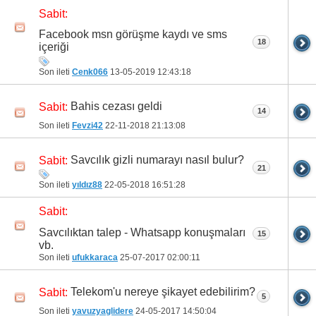
Sabit:
Facebook msn görüşme kaydı ve sms
18
içeriği
Son ileti
Cenk066
13-05-2019
12:43:18
Bahis cezası geldi
Sabit:
14
Son ileti
Fevzi42
22-11-2018
21:13:08
Savcılık gizli numarayı nasıl bulur?
Sabit:
21
Son ileti
yıldız88
22-05-2018
16:51:28
Sabit:
Savcılıktan talep - Whatsapp konuşmaları
15
vb.
Son ileti
ufukkaraca
25-07-2017
02:00:11
Telekom'u nereye şikayet edebilirim?
Sabit:
5
Son ileti
yavuzyaglidere
24-05-2017
14:50:04