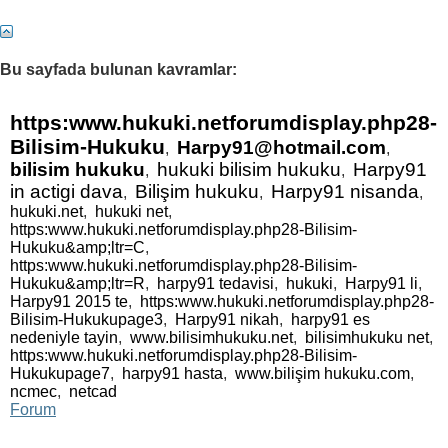
31
32
33
34
35
36
37
38
39
40
Bu sayfada bulunan kavramlar:
41
42
43
44
45
46
47
48
49
50
51
52
53
54
55
56
57
58
59
60
https:www.hukuki.netforumdisplay.php28-
Bilisim-Hukuku
Harpy91@hotmail.com
,
,
61
62
63
64
65
66
67
68
69
70
bilisim hukuku
hukuki bilisim hukuku
Harpy91
,
,
in actigi dava
Bilişim hukuku
Harpy91 nisanda
,
,
,
71
hukuki.net
,
hukuki net
,
https:www.hukuki.netforumdisplay.php28-Bilisim-
Hukuku&amp;ltr=C
,
https:www.hukuki.netforumdisplay.php28-Bilisim-
Hukuku&amp;ltr=R
,
harpy91 tedavisi
,
hukuki
,
Harpy91 li
,
Harpy91 2015 te
,
https:www.hukuki.netforumdisplay.php28-
Bilisim-Hukukupage3
,
Harpy91 nikah
,
harpy91 es
nedeniyle tayin
,
www.bilisimhukuku.net
,
bilisimhukuku net
,
https:www.hukuki.netforumdisplay.php28-Bilisim-
Hukukupage7
,
harpy91 hasta
,
www.bilişim hukuku.com
,
ncmec
,
netcad
Forum