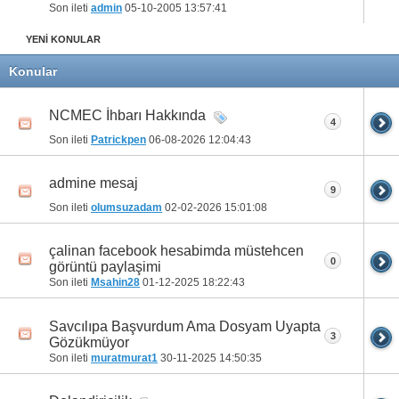
Son ileti
admin
05-10-2005
13:57:41
YENİ KONULAR
Konular
NCMEC İhbarı Hakkında
4
Son ileti
Patrickpen
06-08-2026
12:04:43
admine mesaj
9
Son ileti
olumsuzadam
02-02-2026
15:01:08
çalinan facebook hesabimda müstehcen
0
görüntü paylaşimi
Son ileti
Msahin28
01-12-2025
18:22:43
Savcılıpa Başvurdum Ama Dosyam Uyapta
3
Gözükmüyor
Son ileti
muratmurat1
30-11-2025
14:50:35