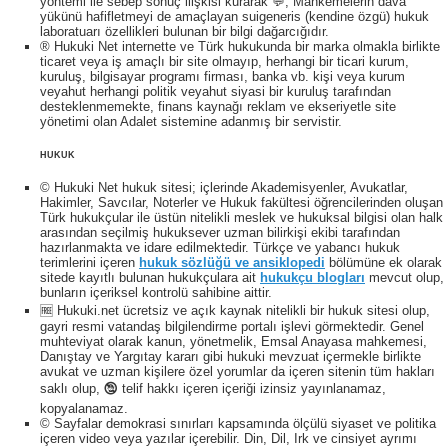
yöntemi ile sebep sonuç ilişkisi kurarak 💬, Mahkemelerin dava
yükünü hafifletmeyi de amaçlayan suigeneris (kendine özgü) hukuk
laboratuarı özellikleri bulunan bir bilgi dağarcığıdır.
® Hukuki Net internette ve Türk hukukunda bir marka olmakla birlikte
ticaret veya iş amaçlı bir site olmayıp, herhangi bir ticari kurum,
kuruluş, bilgisayar programı firması, banka vb. kişi veya kurum
veyahut herhangi politik veyahut siyasi bir kuruluş tarafından
desteklenmemekte, finans kaynağı reklam ve ekseriyetle site
yönetimi olan Adalet sistemine adanmış bir servistir.
HUKUK
© Hukuki Net hukuk sitesi; içlerinde Akademisyenler, Avukatlar,
Hakimler, Savcılar, Noterler ve Hukuk fakültesi öğrencilerinden oluşan
Türk hukukçular ile üstün nitelikli meslek ve hukuksal bilgisi olan halk
arasından seçilmiş hukuksever uzman bilirkişi ekibi tarafından
hazırlanmakta ve idare edilmektedir. Türkçe ve yabancı hukuk
terimlerini içeren
hukuk sözlüğü ve ansiklopedi
bölümüne ek olarak
sitede kayıtlı bulunan hukukçulara ait
hukukçu blogları
mevcut olup,
bunların içeriksel kontrolü sahibine aittir.
🆓 Hukuki.net ücretsiz ve açık kaynak nitelikli bir hukuk sitesi olup,
gayri resmi vatandaş bilgilendirme portalı işlevi görmektedir. Genel
muhteviyat olarak kanun, yönetmelik, Emsal Anayasa mahkemesi,
Danıştay ve Yargıtay kararı gibi hukuki mevzuat içermekle birlikte
avukat ve uzman kişilere özel yorumlar da içeren sitenin tüm hakları
saklı olup, 🕲 telif hakkı içeren içeriği izinsiz yayınlanamaz,
kopyalanamaz.
© Sayfalar demokrasi sınırları kapsamında ölçülü siyaset ve politika
içeren video veya yazılar içerebilir. Din, Dil, Irk ve cinsiyet ayrımı