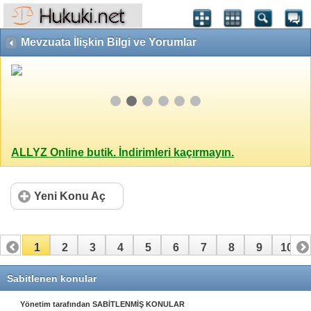
Mevzuata İlişkin Bilgi ve Yorumlar
ALLYZ Online butik. İndirimleri kaçırmayın.
Yeni Konu Aç
1
2
3
4
5
6
7
8
9
10
11
12
13
14
15
16
17
Sabitlenen konular
Yönetim tarafından SABİTLENMİŞ KONULAR