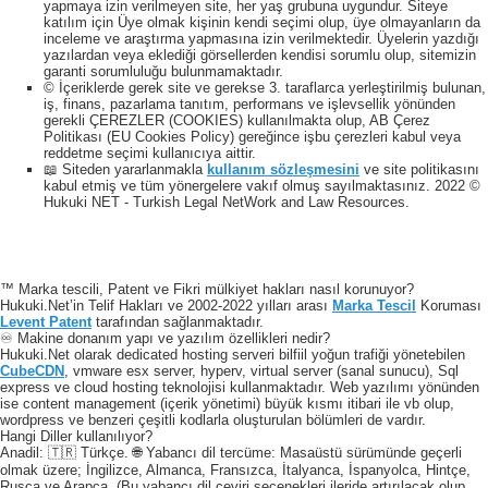
yapmaya izin verilmeyen site, her yaş grubuna uygundur. Siteye
katılım için Üye olmak kişinin kendi seçimi olup, üye olmayanların da
inceleme ve araştırma yapmasına izin verilmektedir. Üyelerin yazdığı
yazılardan veya eklediği görsellerden kendisi sorumlu olup, sitemizin
garanti sorumluluğu bulunmamaktadır.
© İçeriklerde gerek site ve gerekse 3. taraflarca yerleştirilmiş bulunan,
iş, finans, pazarlama tanıtım, performans ve işlevsellik yönünden
gerekli ÇEREZLER (COOKIES) kullanılmakta olup, AB Çerez
Politikası (EU Cookies Policy) gereğince işbu çerezleri kabul veya
reddetme seçimi kullanıcıya aittir.
📖 Siteden yararlanmakla
kullanım sözleşmesini
ve site politikasını
kabul etmiş ve tüm yönergelere vakıf olmuş sayılmaktasınız. 2022 ©
Hukuki NET - Turkish Legal NetWork and Law Resources.
™ Marka tescili, Patent ve Fikri mülkiyet hakları nasıl korunuyor?
Hukuki.Net’in Telif Hakları ve 2002-2022 yılları arası
Marka Tescil
Koruması
Levent Patent
tarafından sağlanmaktadır.
♾️ Makine donanım yapı ve yazılım özellikleri nedir?
Hukuki.Net olarak dedicated hosting serveri bilfiil yoğun trafiği yönetebilen
CubeCDN
, vmware esx server, hyperv, virtual server (sanal sunucu), Sql
express ve cloud hosting teknolojisi kullanmaktadır. Web yazılımı yönünden
ise content management (içerik yönetimi) büyük kısmı itibari ile vb olup,
wordpress ve benzeri çeşitli kodlarla oluşturulan bölümleri de vardır.
Hangi Diller kullanılıyor?
Anadil: 🇹🇷 Türkçe. 🌐 Yabancı dil tercüme: Masaüstü sürümünde geçerli
olmak üzere; İngilizce, Almanca, Fransızca, İtalyanca, İspanyolca, Hintçe,
Rusça ve Arapça. (Bu yabancı dil çeviri seçenekleri ileride artırılacak olup,