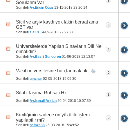
5
Sorularım Var
Son ileti
Av.Engin Oğuz
13-11-2018
23:20:14
Sicil ve arşiv kaydı yok lakin beraat ama
3
GBT var
Son ileti
s.ali.s
14-09-2018
22:27:27
Üniversitelerde Yapılan Sınavların Dili Ne
4
olmalıdır?
Son ileti
Av.Basri Gungoren
01-06-2018
12:13:07
Vakıf üniversitesine borçlanmak hk.
0
Son ileti
gmznur
02-05-2018
19:09:30
Silah Taşıma Ruhsatı Hk.
1
Son ileti
Av.İsmail Arslan
20-04-2018
10:07:39
Kimliğimin sadece ön yüzü ile işlem
0
yapılabilir mi?
Son ileti
hamza88
26-03-2018
15:49:52