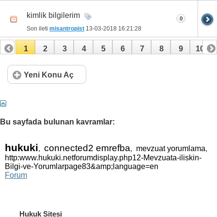
kimlik bilgilerim
0
Son ileti
misantropist
13-03-2018
16:21:28
1
2
3
4
5
6
7
8
9
10
11
12
13
14
15
16
17
Yeni Konu Aç
Bu sayfada bulunan kavramlar:
hukuki
connected2 emrefba
,
,
mevzuat yorumlama
,
http:www.hukuki.netforumdisplay.php12-Mevzuata-iliskin-
Bilgi-ve-Yorumlarpage83&amp;language=en
Forum
Hukuk Sitesi