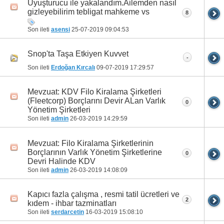
Uyuşturucu ile yakalandım.Ailemden nasıl
gizleyebilirim tebligat mahkeme vs
8
Son ileti
asensi
25-07-2019
09:04:53
Snop'ta Taşa Etkiyen Kuvvet
-
Son ileti
Erdoğan Kırcalı
09-07-2019
17:29:57
Mevzuat: KDV Filo Kiralama Şirketleri
(Fleetcorp) Borçlarını Devir ALan Varlık
0
Yönetim Şirketleri
Son ileti
admin
26-03-2019
14:29:59
Mevzuat: Filo Kiralama Şirketlerinin
Borçlarının Varlık Yönetim Şirketlerine
0
Devri Halinde KDV
Son ileti
admin
26-03-2019
14:08:09
Kapıcı fazla çalışma , resmi tatil ücretleri ve
2
kıdem - ihbar tazminatları
Son ileti
serdarcetin
16-03-2019
15:08:10