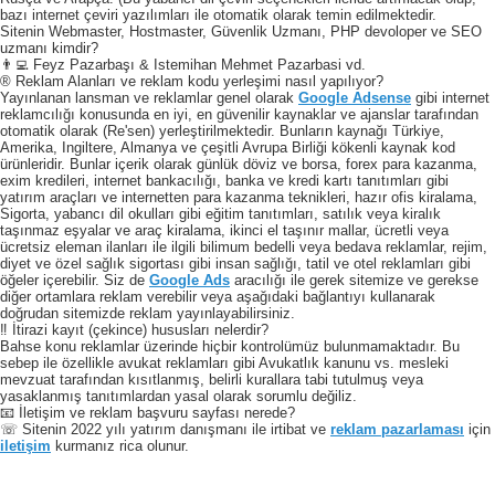
bazı internet çeviri yazılımları ile otomatik olarak temin edilmektedir.
Sitenin Webmaster, Hostmaster, Güvenlik Uzmanı, PHP devoloper ve SEO
uzmanı kimdir?
👨‍💻 Feyz Pazarbaşı & Istemihan Mehmet Pazarbasi vd.
® Reklam Alanları ve reklam kodu yerleşimi nasıl yapılıyor?
Yayınlanan lansman ve reklamlar genel olarak
Google Adsense
gibi internet
reklamcılığı konusunda en iyi, en güvenilir kaynaklar ve ajanslar tarafından
otomatik olarak (Re'sen) yerleştirilmektedir. Bunların kaynağı Türkiye,
Amerika, Ingiltere, Almanya ve çeşitli Avrupa Birliği kökenli kaynak kod
ürünleridir. Bunlar içerik olarak günlük döviz ve borsa, forex para kazanma,
exim kredileri, internet bankacılığı, banka ve kredi kartı tanıtımları gibi
yatırım araçları ve internetten para kazanma teknikleri, hazır ofis kiralama,
Sigorta, yabancı dil okulları gibi eğitim tanıtımları, satılık veya kiralık
taşınmaz eşyalar ve araç kiralama, ikinci el taşınır mallar, ücretli veya
ücretsiz eleman ilanları ile ilgili bilimum bedelli veya bedava reklamlar, rejim,
diyet ve özel sağlık sigortası gibi insan sağlığı, tatil ve otel reklamları gibi
öğeler içerebilir. Siz de
Google Ads
aracılığı ile gerek sitemize ve gerekse
diğer ortamlara reklam verebilir veya aşağıdaki bağlantıyı kullanarak
doğrudan sitemizde reklam yayınlayabilirsiniz.
‼️ İtirazi kayıt (çekince) hususları nelerdir?
Bahse konu reklamlar üzerinde hiçbir kontrolümüz bulunmamaktadır. Bu
sebep ile özellikle avukat reklamları gibi Avukatlık kanunu vs. mesleki
mevzuat tarafından kısıtlanmış, belirli kurallara tabi tutulmuş veya
yasaklanmış tanıtımlardan yasal olarak sorumlu değiliz.
📧 İletişim ve reklam başvuru sayfası nerede?
☏ Sitenin 2022 yılı yatırım danışmanı ile irtibat ve
reklam pazarlaması
için
iletişim
kurmanız rica olunur.