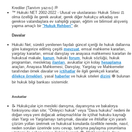
Krediler (Tanıtım yazısı) 💭
™ Hukuki NET 2002-2022 - Ulusal ve uluslararası Hukuk Sitesi ⚖️
olma özelliği ile gerek
avukat
, gerek diğer
hukukçu
arkadaş ve
gerekse vatandaşlara ev sahipliği yapan, eğitim ve bilimsel alışveriş
yapma amaçlı bir
"Hukuk Rehberi"
dir.
Davalar
Hukuki Net; sürekli yenilenen faydalı güncel içeriği ile hukuk dallarına
göre kategorize edilmiş çeşitli
mevzuat
, emsal mahkeme kararları,
yargıtay kararları, emsal danıştay ve anayasa mahkemesi kararları ile
hukuksal makale,
kanun
, hukuki
forum
, hukuk sözlüğü, hukuk
programları, meslektaş
ilanları
, avukatlar için kolay
hesaplama
araçları, Anayasa Mahkemesi, Danıştay, Yargıtay ve Mahkemeler
tarafından örnek
davalar
ve
içtihatlar
ile ilgili gerekçeli kararlar,
dilekçe örnekleri
, yasal
haberler
ve hukuk siteleri
dizini
🕸 bulunan
bir hukuk bilgi bankası sistemidir.
Avukatlar
📝 Hukukçular için mesleki danışma, dayanışma ve bakalorya
fonksiyonu olan site; "Önleyici hukuk" veya "Dava hukuku" nedeni ile
doğan veya yeni doğacak anlaşmazlıklar ile içtihat hukuku kaynağı
olan Yargı ve Yargılamayı tartışmak, davalar ve ihtilaflar için yararlı
çözüm yolları üretmek ve hukuksal konularda özellikle nerede, nasıl,
neden soruları üzerinde soru cevap, tartışma paylaşma yorumlama