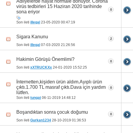
Adliyelerde hayat normale dönüyor. Corona
virüs tedbirleri 15 Haziran 2020 tarihinde
0
sona eriyor
Son ileti
illegal
23-05-2020
00:47:19
Sigara Kanunu
2
Son ileti
illegal
07-03-2020
21:26:56
Hakimin Görüşü Önemlimi?
0
Son ileti
xXTRUCKXx
24-01-2020
15:52:25
İnternetten,kişiden ürün aldım.Ayıplı ürün
çıktı.1.700 TL masraf çıktı.Dava için yardım
0
lütfen.
Son ileti
tungat
06-11-2019
14:48:12
Boşandıktan sonra çocuk doğumu
0
Son ileti
Gurkan1234
28-10-2019
01:36:53