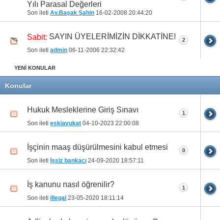
Yılı Parasal Değerleri
Son ileti
Av.Başak Şahin
16-02-2008
20:44:20
SAYIN ÜYELERİMİZİN DİKKATİNE!
Sabit:
2
Son ileti
admin
06-11-2006
22:32:42
YENİ KONULAR
Konular
Hukuk Mesleklerine Giriş Sınavı
1
Son ileti
eskiavukat
04-10-2023
22:00:08
İşçinin maaş düşürülmesini kabul etmesi
0
Son ileti
İşsiz bankacı
24-09-2020
18:57:11
İş kanunu nasıl öğrenilir?
1
Son ileti
illegal
23-05-2020
18:11:14