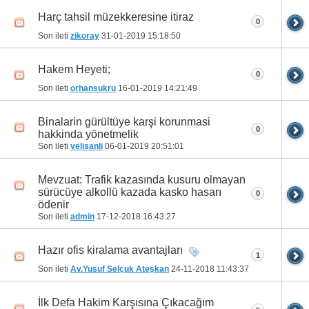
Harç tahsil müzekkeresine itiraz
0
Son ileti
zikoray
31-01-2019
15:18:50
Hakem Heyeti;
0
Son ileti
orhansukru
16-01-2019
14:21:49
Binalarin gürültüye karşi korunmasi
0
hakkinda yönetmelik
Son ileti
velisanli
06-01-2019
20:51:01
Mevzuat: Trafik kazasında kusuru olmayan
sürücüye alkollü kazada kasko hasarı
0
ödenir
Son ileti
admin
17-12-2018
16:43:27
Hazır ofis kiralama avantajları
1
Son ileti
Av.Yusuf Selçuk Ateşkan
24-11-2018
11:43:37
İlk Defa Hakim Karşısına Çıkacağım