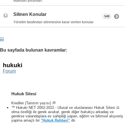
videoları yorumları.
Silinen Konular
548
Yönetim tarafından silinmesine karar verilen konular
Bu sayfada bulunan kavramlar:
hukuki
Forum
Hukuk Sitesi
Krediler (Tanıtım yazısı) 💭
™ Hukuki NET 2002-2022 - Ulusal ve uluslararası Hukuk Sitesi ⚖️
olma özelliği ile gerek
avukat
, gerek diğer
hukukçu
arkadaş ve
gerekse vatandaşlara ev sahipliği yapan, eğitim ve bilimsel alışveriş
yapma amaçlı bir
"Hukuk Rehberi"
dir.