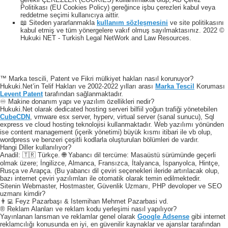
Politikası (EU Cookies Policy) gereğince işbu çerezleri kabul veya
reddetme seçimi kullanıcıya aittir.
📖 Siteden yararlanmakla
kullanım sözleşmesini
ve site politikasını
kabul etmiş ve tüm yönergelere vakıf olmuş sayılmaktasınız. 2022 ©
Hukuki NET - Turkish Legal NetWork and Law Resources.
™ Marka tescili, Patent ve Fikri mülkiyet hakları nasıl korunuyor?
Hukuki.Net’in Telif Hakları ve 2002-2022 yılları arası
Marka Tescil
Koruması
Levent Patent
tarafından sağlanmaktadır.
♾️ Makine donanım yapı ve yazılım özellikleri nedir?
Hukuki.Net olarak dedicated hosting serveri bilfiil yoğun trafiği yönetebilen
CubeCDN
, vmware esx server, hyperv, virtual server (sanal sunucu), Sql
express ve cloud hosting teknolojisi kullanmaktadır. Web yazılımı yönünden
ise content management (içerik yönetimi) büyük kısmı itibari ile vb olup,
wordpress ve benzeri çeşitli kodlarla oluşturulan bölümleri de vardır.
Hangi Diller kullanılıyor?
Anadil: 🇹🇷 Türkçe. 🌐 Yabancı dil tercüme: Masaüstü sürümünde geçerli
olmak üzere; İngilizce, Almanca, Fransızca, İtalyanca, İspanyolca, Hintçe,
Rusça ve Arapça. (Bu yabancı dil çeviri seçenekleri ileride artırılacak olup,
bazı internet çeviri yazılımları ile otomatik olarak temin edilmektedir.
Sitenin Webmaster, Hostmaster, Güvenlik Uzmanı, PHP devoloper ve SEO
uzmanı kimdir?
👨‍💻 Feyz Pazarbaşı & Istemihan Mehmet Pazarbasi vd.
® Reklam Alanları ve reklam kodu yerleşimi nasıl yapılıyor?
Yayınlanan lansman ve reklamlar genel olarak
Google Adsense
gibi internet
reklamcılığı konusunda en iyi, en güvenilir kaynaklar ve ajanslar tarafından