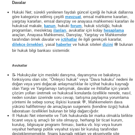
Davalar
Hukuki Net; sürekli yenilenen faydalı güncel içeriği ile hukuk dallarına
göre kategorize edilmiş çeşitli
mevzuat
, emsal mahkeme kararları,
yargıtay kararları, emsal danıştay ve anayasa mahkemesi kararları ile
hukuksal makale,
kanun
, hukuki
forum
, hukuk sözlüğü, hukuk
programları, meslektaş
ilanları
, avukatlar için kolay
hesaplama
araçları, Anayasa Mahkemesi, Danıştay, Yargıtay ve Mahkemeler
tarafından örnek
davalar
ve
içtihatlar
ile ilgili gerekçeli kararlar,
dilekçe örnekleri
, yasal
haberler
ve hukuk siteleri
dizini
🕸 bulunan
bir hukuk bilgi bankası sistemidir.
Avukatlar
📝 Hukukçular için mesleki danışma, dayanışma ve bakalorya
fonksiyonu olan site; "Önleyici hukuk" veya "Dava hukuku" nedeni ile
doğan veya yeni doğacak anlaşmazlıklar ile içtihat hukuku kaynağı
olan Yargı ve Yargılamayı tartışmak, davalar ve ihtilaflar için yararlı
çözüm yolları üretmek ve hukuksal konularda özellikle nerede, nasıl,
neden soruları üzerinde soru cevap, tartışma paylaşma yorumlama
yöntemi ile sebep sonuç ilişkisi kurarak 💬, Mahkemelerin dava
yükünü hafifletmeyi de amaçlayan suigeneris (kendine özgü) hukuk
laboratuarı özellikleri bulunan bir bilgi dağarcığıdır.
® Hukuki Net internette ve Türk hukukunda bir marka olmakla birlikte
ticaret veya iş amaçlı bir site olmayıp, herhangi bir ticari kurum,
kuruluş, bilgisayar programı firması, banka vb. kişi veya kurum
veyahut herhangi politik veyahut siyasi bir kuruluş tarafından
desteklenmemekte, finans kaynağı reklam ve ekseriyetle site