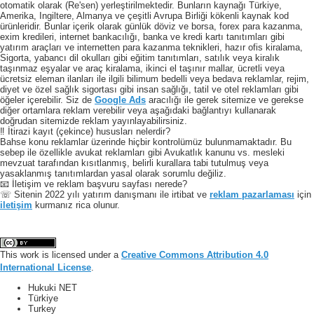
otomatik olarak (Re'sen) yerleştirilmektedir. Bunların kaynağı Türkiye,
Amerika, Ingiltere, Almanya ve çeşitli Avrupa Birliği kökenli kaynak kod
ürünleridir. Bunlar içerik olarak günlük döviz ve borsa, forex para kazanma,
exim kredileri, internet bankacılığı, banka ve kredi kartı tanıtımları gibi
yatırım araçları ve internetten para kazanma teknikleri, hazır ofis kiralama,
Sigorta, yabancı dil okulları gibi eğitim tanıtımları, satılık veya kiralık
taşınmaz eşyalar ve araç kiralama, ikinci el taşınır mallar, ücretli veya
ücretsiz eleman ilanları ile ilgili bilimum bedelli veya bedava reklamlar, rejim,
diyet ve özel sağlık sigortası gibi insan sağlığı, tatil ve otel reklamları gibi
öğeler içerebilir. Siz de
Google Ads
aracılığı ile gerek sitemize ve gerekse
diğer ortamlara reklam verebilir veya aşağıdaki bağlantıyı kullanarak
doğrudan sitemizde reklam yayınlayabilirsiniz.
‼️ İtirazi kayıt (çekince) hususları nelerdir?
Bahse konu reklamlar üzerinde hiçbir kontrolümüz bulunmamaktadır. Bu
sebep ile özellikle avukat reklamları gibi Avukatlık kanunu vs. mesleki
mevzuat tarafından kısıtlanmış, belirli kurallara tabi tutulmuş veya
yasaklanmış tanıtımlardan yasal olarak sorumlu değiliz.
📧 İletişim ve reklam başvuru sayfası nerede?
☏ Sitenin 2022 yılı yatırım danışmanı ile irtibat ve
reklam pazarlaması
için
iletişim
kurmanız rica olunur.
This work is licensed under a
Creative Commons Attribution 4.0
International License
.
Hukuki NET
Türkiye
Turkey