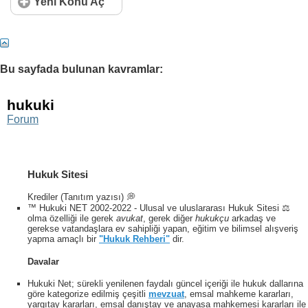
Yeni Konu Aç
Bu sayfada bulunan kavramlar:
hukuki
Forum
Hukuk Sitesi
Krediler (Tanıtım yazısı) 💭
™ Hukuki NET 2002-2022 - Ulusal ve uluslararası Hukuk Sitesi ⚖️
olma özelliği ile gerek
avukat
, gerek diğer
hukukçu
arkadaş ve
gerekse vatandaşlara ev sahipliği yapan, eğitim ve bilimsel alışveriş
yapma amaçlı bir
"Hukuk Rehberi"
dir.
Davalar
Hukuki Net; sürekli yenilenen faydalı güncel içeriği ile hukuk dallarına
göre kategorize edilmiş çeşitli
mevzuat
, emsal mahkeme kararları,
yargıtay kararları, emsal danıştay ve anayasa mahkemesi kararları ile