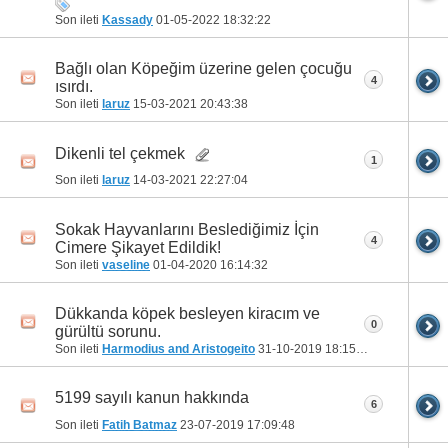
Son ileti
Kassady
01-05-2022
18:32:22
Bağlı olan Köpeğim üzerine gelen çocuğu
4
ısırdı.
Son ileti
laruz
15-03-2021
20:43:38
Dikenli tel çekmek
1
Son ileti
laruz
14-03-2021
22:27:04
Sokak Hayvanlarını Beslediğimiz İçin
4
Cimere Şikayet Edildik!
Son ileti
vaseline
01-04-2020
16:14:32
Dükkanda köpek besleyen kiracım ve
0
gürültü sorunu.
Son ileti
Harmodius and Aristogeito
31-10-2019
18:15:18
5199 sayılı kanun hakkında
6
Son ileti
Fatih Batmaz
23-07-2019
17:09:48