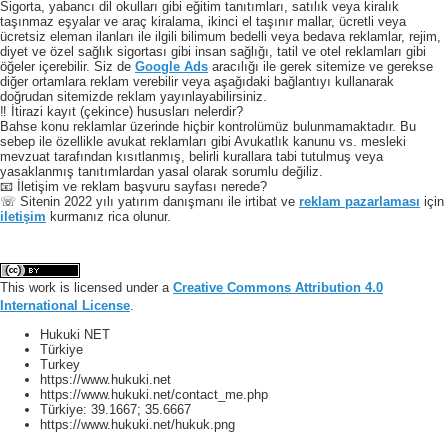
Sigorta, yabancı dil okulları gibi eğitim tanıtımları, satılık veya kiralık
taşınmaz eşyalar ve araç kiralama, ikinci el taşınır mallar, ücretli veya
ücretsiz eleman ilanları ile ilgili bilimum bedelli veya bedava reklamlar, rejim,
diyet ve özel sağlık sigortası gibi insan sağlığı, tatil ve otel reklamları gibi
öğeler içerebilir. Siz de
Google Ads
aracılığı ile gerek sitemize ve gerekse
diğer ortamlara reklam verebilir veya aşağıdaki bağlantıyı kullanarak
doğrudan sitemizde reklam yayınlayabilirsiniz.
‼️ İtirazi kayıt (çekince) hususları nelerdir?
Bahse konu reklamlar üzerinde hiçbir kontrolümüz bulunmamaktadır. Bu
sebep ile özellikle avukat reklamları gibi Avukatlık kanunu vs. mesleki
mevzuat tarafından kısıtlanmış, belirli kurallara tabi tutulmuş veya
yasaklanmış tanıtımlardan yasal olarak sorumlu değiliz.
📧 İletişim ve reklam başvuru sayfası nerede?
☏ Sitenin 2022 yılı yatırım danışmanı ile irtibat ve
reklam pazarlaması
için
iletişim
kurmanız rica olunur.
This work is licensed under a
Creative Commons Attribution 4.0
International License
.
Hukuki NET
Türkiye
Turkey
https://www.hukuki.net
https://www.hukuki.net/contact_me.php
Türkiye:
39.1667
;
35.6667
https://www.hukuki.net/hukuk.png