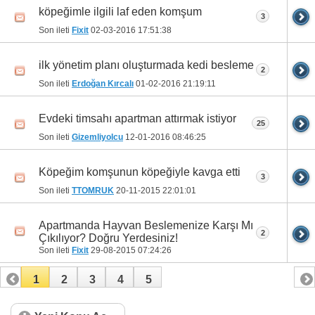
köpeğimle ilgili laf eden komşum
3
Son ileti
Fixit
02-03-2016
17:51:38
ilk yönetim planı oluşturmada kedi besleme
2
Son ileti
Erdoğan Kırcalı
01-02-2016
21:19:11
Evdeki timsahı apartman attırmak istiyor
25
Son ileti
Gizemliyolcu
12-01-2016
08:46:25
Köpeğim komşunun köpeğiyle kavga etti
3
Son ileti
TTOMRUK
20-11-2015
22:01:01
Apartmanda Hayvan Beslemenize Karşı Mı
2
Çıkılıyor? Doğru Yerdesiniz!
Son ileti
Fixit
29-08-2015
07:24:26
1
2
3
4
5