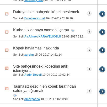
Son ileti
Vatandaş rıza
04-05-2018
15:12:24
Daireye özel bahçede köpek beslemek
1
Son ileti
Erdoğan Kırcalı
09-12-2017
23:02:09
Kurbanlık danaya otomobil çarptı
5
Son ileti
Av.Ahmet KARAVELİOĞLU
12-09-2017
23:32:41
Köpek havlaması hakkında
0
Son ileti
zgrshn
15-06-2017
14:51:14
Site bahçesindeki köpeğimi artık
1
istemiyorlar.
Son ileti
Aydın Develi
10-04-2017
10:02:44
Tasmasız gezdirilen köpek tarafından
saldırıya uğramak
2
Son ileti
omerpasha
10-02-2017
16:38:40