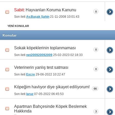
Hayvanları Koruma Kanunu
Sabit:
0
Son ileti
Av.Başak Şahin
21-11-2008
10:01:43
YENİ KONULAR
Konular
Sokak köpeklerinin toplanmaması
0
Son ileti
net200920092009
25-02-2023
02:18:33
Veterinerin yanlış test satması
0
Son ileti
Excre
29-06-2022
10:22:47
Köpeğim havlıyor diye şikayet ediliyorum!
66
Son ileti
laruz
07-05-2022
06:45:53
Apartman Bahçesinde Köpek Beslemek
Hakkında
3