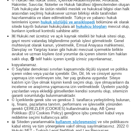
© Hukuki Net hukuk sitesi; içlerinde Akademisyenler, Avukatlar,
Hakimler, Savcılar, Noterler ve Hukuk fakültesi öğrencilerinden oluşan
Türk hukukçular ile üstün nitelikli meslek ve hukuksal bilgisi olan halk
arasından seçilmiş hukuksever uzman bilirkişi ekibi tarafından
hazırlanmakta ve idare edilmektedir. Türkçe ve yabancı hukuk
terimlerini içeren
hukuk sözlüğü ve ansiklopedi
bölümüne ek olarak
sitede kayıtlı bulunan hukukçulara ait
hukukçu blogları
mevcut olup,
bunların içeriksel kontrolü sahibine aittir.
🆓 Hukuki.net ücretsiz ve açık kaynak nitelikli bir hukuk sitesi olup,
gayri resmi vatandaş bilgilendirme portalı işlevi görmektedir. Genel
muhteviyat olarak kanun, yönetmelik, Emsal Anayasa mahkemesi,
Danıştay ve Yargıtay kararı gibi hukuki mevzuat içermekle birlikte
avukat ve uzman kişilere özel yorumlar da içeren sitenin tüm hakları
saklı olup, 🕲 telif hakkı içeren içeriği izinsiz yayınlanamaz,
kopyalanamaz.
© Sayfalar demokrasi sınırları kapsamında ölçülü siyaset ve politika
içeren video veya yazılar içerebilir. Din, Dil, Irk ve cinsiyet ayrımı
yapmaya izin verilmeyen site, her yaş grubuna uygundur. Siteye
katılım için Üye olmak kişinin kendi seçimi olup, üye olmayanların da
inceleme ve araştırma yapmasına izin verilmektedir. Üyelerin yazdığı
yazılardan veya eklediği görsellerden kendisi sorumlu olup, sitemizin
garanti sorumluluğu bulunmamaktadır.
© İçeriklerde gerek site ve gerekse 3. taraflarca yerleştirilmiş bulunan,
iş, finans, pazarlama tanıtım, performans ve işlevsellik yönünden
gerekli ÇEREZLER (COOKIES) kullanılmakta olup, AB Çerez
Politikası (EU Cookies Policy) gereğince işbu çerezleri kabul veya
reddetme seçimi kullanıcıya aittir.
📖 Siteden yararlanmakla
kullanım sözleşmesini
ve site politikasını
kabul etmiş ve tüm yönergelere vakıf olmuş sayılmaktasınız. 2022 ©
Hukuki NET - Turkish Legal NetWork and Law Resources.