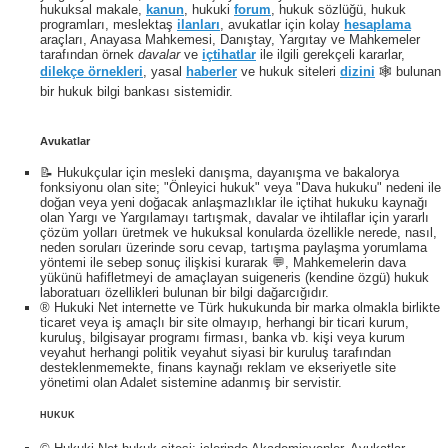
hukuksal makale,
kanun
, hukuki
forum
, hukuk sözlüğü, hukuk
programları, meslektaş
ilanları
, avukatlar için kolay
hesaplama
araçları, Anayasa Mahkemesi, Danıştay, Yargıtay ve Mahkemeler
tarafından örnek
davalar
ve
içtihatlar
ile ilgili gerekçeli kararlar,
dilekçe örnekleri
, yasal
haberler
ve hukuk siteleri
dizini
🕸 bulunan
bir hukuk bilgi bankası sistemidir.
Avukatlar
📝 Hukukçular için mesleki danışma, dayanışma ve bakalorya
fonksiyonu olan site; "Önleyici hukuk" veya "Dava hukuku" nedeni ile
doğan veya yeni doğacak anlaşmazlıklar ile içtihat hukuku kaynağı
olan Yargı ve Yargılamayı tartışmak, davalar ve ihtilaflar için yararlı
çözüm yolları üretmek ve hukuksal konularda özellikle nerede, nasıl,
neden soruları üzerinde soru cevap, tartışma paylaşma yorumlama
yöntemi ile sebep sonuç ilişkisi kurarak 💬, Mahkemelerin dava
yükünü hafifletmeyi de amaçlayan suigeneris (kendine özgü) hukuk
laboratuarı özellikleri bulunan bir bilgi dağarcığıdır.
® Hukuki Net internette ve Türk hukukunda bir marka olmakla birlikte
ticaret veya iş amaçlı bir site olmayıp, herhangi bir ticari kurum,
kuruluş, bilgisayar programı firması, banka vb. kişi veya kurum
veyahut herhangi politik veyahut siyasi bir kuruluş tarafından
desteklenmemekte, finans kaynağı reklam ve ekseriyetle site
yönetimi olan Adalet sistemine adanmış bir servistir.
HUKUK