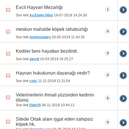
Evcil Hayvan Mezarlığı
1
Son ileti
Av.Engin Oğuz
19-07-2019
14:24:30
meskun mahalde köpek rahatsızlığı
0
Son ileti
mehmetabey
20-05-2019
11:43:35
Kediler beni hayattan bezdirdi.
0
Son ileti
aleydi
16-03-2019
16:25:27
Hayvan hukukunun dayanağı nedir?
0
Son ileti
civic
11-11-2018
11:31:04
Veterinerlerin ihmali yüzünden kedinin
5
ölümü
Son ileti
Dido35
06-11-2018
10:44:12
Sitede Ortak alanı işgal eden sahipsiz
0
köpek hk.