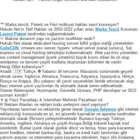
™ Marka tescili, Patent ve Fikri mülkiyet hakları nasıl korunuyor?
Hukuki.Net’in Telif Hakları ve 2002-2022 yılları arası
Marka Tescil
Koruması
Levent Patent
tarafından sağlanmaktadır.
♾️ Makine donanım yapı ve yazılım özellikleri nedir?
Hukuki.Net olarak dedicated hosting serveri bilfiil yoğun trafiği yönetebilen
CubeCDN
, vmware esx server, hyperv, virtual server (sanal sunucu), Sql
express ve cloud hosting teknolojisi kullanmaktadır. Web yazılımı yönünden
ise content management (içerik yönetimi) büyük kısmı itibari ile vb olup,
wordpress ve benzeri çeşitli kodlarla oluşturulan bölümleri de vardır.
Hangi Diller kullanılıyor?
Anadil: 🇹🇷 Türkçe. 🌐 Yabancı dil tercüme: Masaüstü sürümünde geçerli
olmak üzere; İngilizce, Almanca, Fransızca, İtalyanca, İspanyolca, Hintçe,
Rusça ve Arapça. (Bu yabancı dil çeviri seçenekleri ileride artırılacak olup,
bazı internet çeviri yazılımları ile otomatik olarak temin edilmektedir.
Sitenin Webmaster, Hostmaster, Güvenlik Uzmanı, PHP devoloper ve SEO
uzmanı kimdir?
👨‍💻 Feyz Pazarbaşı & Istemihan Mehmet Pazarbasi vd.
® Reklam Alanları ve reklam kodu yerleşimi nasıl yapılıyor?
Yayınlanan lansman ve reklamlar genel olarak
Google Adsense
gibi internet
reklamcılığı konusunda en iyi, en güvenilir kaynaklar ve ajanslar tarafından
otomatik olarak (Re'sen) yerleştirilmektedir. Bunların kaynağı Türkiye,
Amerika, Ingiltere, Almanya ve çeşitli Avrupa Birliği kökenli kaynak kod
ürünleridir. Bunlar içerik olarak günlük döviz ve borsa, forex para kazanma,
exim kredileri, internet bankacılığı, banka ve kredi kartı tanıtımları gibi
yatırım araçları ve internetten para kazanma teknikleri, hazır ofis kiralama,