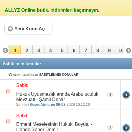
ALLYZ Online butik. İndirimleri kaçırmayın.
Yeni Konu Aç
1
2
3
4
5
6
7
8
9
10
11
12
13
14
15
16
17
18
19
20
Sabitlenen konular
21
22
23
24
25
26
27
28
29
30
Yönetim tarafından SABİTLENMİŞ KONULAR
Sabit:
31
32
33
34
35
36
37
38
39
40
Hukuk Uyuşmazlıklarında Arabuluculuk
4
41
42
43
44
45
46
47
48
49
50
Mevzuatı - Şamil Demir
Son ileti
GeorgAtmorne
06-08-2026
10:12:20
51
52
53
54
55
56
57
58
59
60
Sabit:
61
62
63
64
65
66
67
68
69
70
Ermeni Meselesinin Hukuki Boyutu -
1
Hande Seher Demir