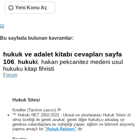
11
12
13
14
15
16
17
18
19
20
Yeni Konu Aç
21
22
23
24
25
26
27
28
29
30
31
32
33
34
35
36
37
38
39
40
Bu sayfada bulunan kavramlar:
41
42
43
44
45
46
47
48
49
50
51
52
53
54
55
56
57
58
59
60
hukuk ve adalet kitabı cevapları sayfa
106
hukuki
hakan pekcanitez medeni usul
,
,
61
62
63
64
65
66
67
68
69
70
hukuku kitap fihristi
Forum
71
Hukuk Sitesi
Krediler (Tanıtım yazısı) 💭
™ Hukuki NET 2002-2022 - Ulusal ve uluslararası Hukuk Sitesi ⚖️
olma özelliği ile gerek
avukat
, gerek diğer
hukukçu
arkadaş ve
gerekse vatandaşlara ev sahipliği yapan, eğitim ve bilimsel alışveriş
yapma amaçlı bir
"Hukuk Rehberi"
dir.