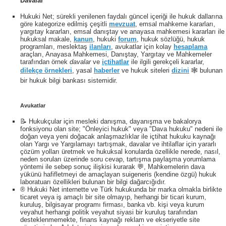
Davalar
Hukuki Net; sürekli yenilenen faydalı güncel içeriği ile hukuk dallarına
göre kategorize edilmiş çeşitli
mevzuat
, emsal mahkeme kararları,
yargıtay kararları, emsal danıştay ve anayasa mahkemesi kararları ile
hukuksal makale,
kanun
, hukuki
forum
, hukuk sözlüğü, hukuk
programları, meslektaş
ilanları
, avukatlar için kolay
hesaplama
araçları, Anayasa Mahkemesi, Danıştay, Yargıtay ve Mahkemeler
tarafından örnek
davalar
ve
içtihatlar
ile ilgili gerekçeli kararlar,
dilekçe örnekleri
, yasal
haberler
ve hukuk siteleri
dizini
🕸 bulunan
bir hukuk bilgi bankası sistemidir.
Avukatlar
📝 Hukukçular için mesleki danışma, dayanışma ve bakalorya
fonksiyonu olan site; "Önleyici hukuk" veya "Dava hukuku" nedeni ile
doğan veya yeni doğacak anlaşmazlıklar ile içtihat hukuku kaynağı
olan Yargı ve Yargılamayı tartışmak, davalar ve ihtilaflar için yararlı
çözüm yolları üretmek ve hukuksal konularda özellikle nerede, nasıl,
neden soruları üzerinde soru cevap, tartışma paylaşma yorumlama
yöntemi ile sebep sonuç ilişkisi kurarak 💬, Mahkemelerin dava
yükünü hafifletmeyi de amaçlayan suigeneris (kendine özgü) hukuk
laboratuarı özellikleri bulunan bir bilgi dağarcığıdır.
® Hukuki Net internette ve Türk hukukunda bir marka olmakla birlikte
ticaret veya iş amaçlı bir site olmayıp, herhangi bir ticari kurum,
kuruluş, bilgisayar programı firması, banka vb. kişi veya kurum
veyahut herhangi politik veyahut siyasi bir kuruluş tarafından
desteklenmemekte, finans kaynağı reklam ve ekseriyetle site