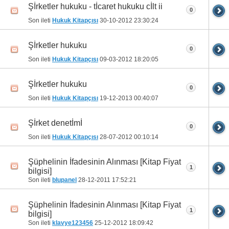
Şİrketler hukuku - tİcaret hukuku cİlt ii
0
Son ileti
Hukuk Kitapçısı
30-10-2012
23:30:24
Şİrketler hukuku
0
Son ileti
Hukuk Kitapçısı
09-03-2012
18:20:05
Şİrketler hukuku
0
Son ileti
Hukuk Kitapçısı
19-12-2013
00:40:07
Şİrket denetİmİ
0
Son ileti
Hukuk Kitapçısı
28-07-2012
00:10:14
Şüphelinin İfadesinin Alınması [Kitap Fiyat
1
bilgisi]
Son ileti
blupanel
28-12-2011
17:52:21
Şüphelinin İfadesinin Alınması [Kitap Fiyat
1
bilgisi]
Son ileti
klavye123456
25-12-2012
18:09:42