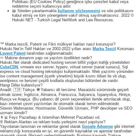
Politikası (EU Cookies Policy) gereğince işbu çerezleri kabul veya
reddetme seçimi kullanıcıya aittir.
📖 Siteden yararlanmakla
kullanım sözleşmesini
ve site politikasını
kabul etmiş ve tüm yönergelere vakıf olmuş sayılmaktasınız. 2022 ©
Hukuki NET - Turkish Legal NetWork and Law Resources.
™ Marka tescili, Patent ve Fikri mülkiyet hakları nasıl korunuyor?
Hukuki.Net’in Telif Hakları ve 2002-2022 yılları arası
Marka Tescil
Koruması
Levent Patent
tarafından sağlanmaktadır.
♾️ Makine donanım yapı ve yazılım özellikleri nedir?
Hukuki.Net olarak dedicated hosting serveri bilfiil yoğun trafiği yönetebilen
CubeCDN
, vmware esx server, hyperv, virtual server (sanal sunucu), Sql
express ve cloud hosting teknolojisi kullanmaktadır. Web yazılımı yönünden
ise content management (içerik yönetimi) büyük kısmı itibari ile vb olup,
wordpress ve benzeri çeşitli kodlarla oluşturulan bölümleri de vardır.
Hangi Diller kullanılıyor?
Anadil: 🇹🇷 Türkçe. 🌐 Yabancı dil tercüme: Masaüstü sürümünde geçerli
olmak üzere; İngilizce, Almanca, Fransızca, İtalyanca, İspanyolca, Hintçe,
Rusça ve Arapça. (Bu yabancı dil çeviri seçenekleri ileride artırılacak olup,
bazı internet çeviri yazılımları ile otomatik olarak temin edilmektedir.
Sitenin Webmaster, Hostmaster, Güvenlik Uzmanı, PHP devoloper ve SEO
uzmanı kimdir?
👨‍💻 Feyz Pazarbaşı & Istemihan Mehmet Pazarbasi vd.
® Reklam Alanları ve reklam kodu yerleşimi nasıl yapılıyor?
Yayınlanan lansman ve reklamlar genel olarak
Google Adsense
gibi internet
reklamcılığı konusunda en iyi, en güvenilir kaynaklar ve ajanslar tarafından
otomatik olarak (Re'sen) yerleştirilmektedir. Bunların kaynağı Türkiye,