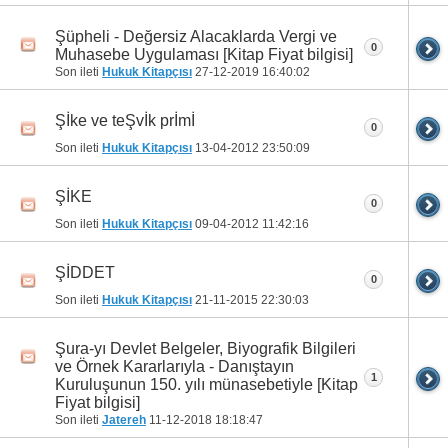
Şüpheli - Değersiz Alacaklarda Vergi ve
0
Muhasebe Uygulaması [Kitap Fiyat bilgisi]
Son ileti
Hukuk Kitapçısı
27-12-2019
16:40:02
Şİke ve teŞvİk prİmİ
0
Son ileti
Hukuk Kitapçısı
13-04-2012
23:50:09
ŞİKE
0
Son ileti
Hukuk Kitapçısı
09-04-2012
11:42:16
ŞİDDET
0
Son ileti
Hukuk Kitapçısı
21-11-2015
22:30:03
Şura-yı Devlet Belgeler, Biyografik Bilgileri
ve Örnek Kararlarıyla - Danıştayın
1
Kuruluşunun 150. yılı münasebetiyle [Kitap
Fiyat bilgisi]
Son ileti
Jatereh
11-12-2018
18:18:47