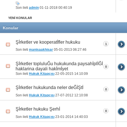
71
Son ileti
admin
01-11-2018
00:40:19
YENİ KONULAR
Konular
Şİrketler ve kooperatİfler hukuku
1
Son ileti
manisaakhisar
05-01-2013
06:27:46
Şİrketler topluluĞu hukukunda paysahİplİĞİ
0
haklarina dayali hakİmİyet
Son ileti
Hukuk Kitapçısı
22-05-2015
14:10:09
Şİrketler hukukunda neler deĞİŞtİ
0
Son ileti
Hukuk Kitapçısı
27-07-2012
12:10:08
Şİrketler hukuku Şerhİ
0
Son ileti
Hukuk Kitapçısı
23-01-2014
14:40:03