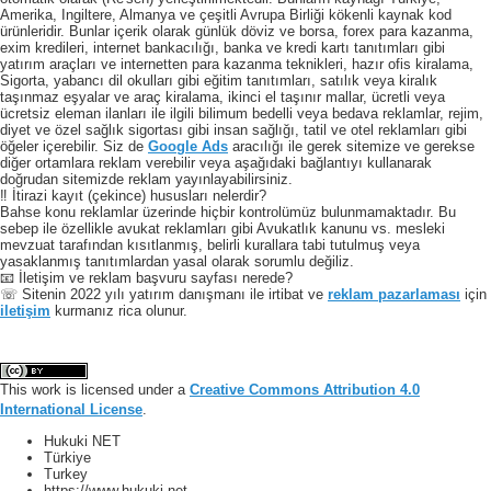
Amerika, Ingiltere, Almanya ve çeşitli Avrupa Birliği kökenli kaynak kod
ürünleridir. Bunlar içerik olarak günlük döviz ve borsa, forex para kazanma,
exim kredileri, internet bankacılığı, banka ve kredi kartı tanıtımları gibi
yatırım araçları ve internetten para kazanma teknikleri, hazır ofis kiralama,
Sigorta, yabancı dil okulları gibi eğitim tanıtımları, satılık veya kiralık
taşınmaz eşyalar ve araç kiralama, ikinci el taşınır mallar, ücretli veya
ücretsiz eleman ilanları ile ilgili bilimum bedelli veya bedava reklamlar, rejim,
diyet ve özel sağlık sigortası gibi insan sağlığı, tatil ve otel reklamları gibi
öğeler içerebilir. Siz de
Google Ads
aracılığı ile gerek sitemize ve gerekse
diğer ortamlara reklam verebilir veya aşağıdaki bağlantıyı kullanarak
doğrudan sitemizde reklam yayınlayabilirsiniz.
‼️ İtirazi kayıt (çekince) hususları nelerdir?
Bahse konu reklamlar üzerinde hiçbir kontrolümüz bulunmamaktadır. Bu
sebep ile özellikle avukat reklamları gibi Avukatlık kanunu vs. mesleki
mevzuat tarafından kısıtlanmış, belirli kurallara tabi tutulmuş veya
yasaklanmış tanıtımlardan yasal olarak sorumlu değiliz.
📧 İletişim ve reklam başvuru sayfası nerede?
☏ Sitenin 2022 yılı yatırım danışmanı ile irtibat ve
reklam pazarlaması
için
iletişim
kurmanız rica olunur.
This work is licensed under a
Creative Commons Attribution 4.0
International License
.
Hukuki NET
Türkiye
Turkey
https://www.hukuki.net