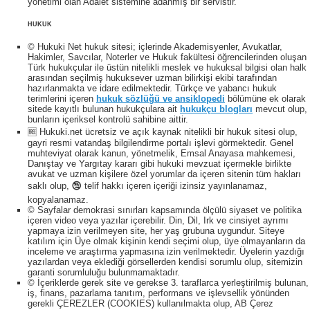
yönetimi olan Adalet sistemine adanmış bir servistir.
HUKUK
© Hukuki Net hukuk sitesi; içlerinde Akademisyenler, Avukatlar,
Hakimler, Savcılar, Noterler ve Hukuk fakültesi öğrencilerinden oluşan
Türk hukukçular ile üstün nitelikli meslek ve hukuksal bilgisi olan halk
arasından seçilmiş hukuksever uzman bilirkişi ekibi tarafından
hazırlanmakta ve idare edilmektedir. Türkçe ve yabancı hukuk
terimlerini içeren
hukuk sözlüğü ve ansiklopedi
bölümüne ek olarak
sitede kayıtlı bulunan hukukçulara ait
hukukçu blogları
mevcut olup,
bunların içeriksel kontrolü sahibine aittir.
🆓 Hukuki.net ücretsiz ve açık kaynak nitelikli bir hukuk sitesi olup,
gayri resmi vatandaş bilgilendirme portalı işlevi görmektedir. Genel
muhteviyat olarak kanun, yönetmelik, Emsal Anayasa mahkemesi,
Danıştay ve Yargıtay kararı gibi hukuki mevzuat içermekle birlikte
avukat ve uzman kişilere özel yorumlar da içeren sitenin tüm hakları
saklı olup, 🕲 telif hakkı içeren içeriği izinsiz yayınlanamaz,
kopyalanamaz.
© Sayfalar demokrasi sınırları kapsamında ölçülü siyaset ve politika
içeren video veya yazılar içerebilir. Din, Dil, Irk ve cinsiyet ayrımı
yapmaya izin verilmeyen site, her yaş grubuna uygundur. Siteye
katılım için Üye olmak kişinin kendi seçimi olup, üye olmayanların da
inceleme ve araştırma yapmasına izin verilmektedir. Üyelerin yazdığı
yazılardan veya eklediği görsellerden kendisi sorumlu olup, sitemizin
garanti sorumluluğu bulunmamaktadır.
© İçeriklerde gerek site ve gerekse 3. taraflarca yerleştirilmiş bulunan,
iş, finans, pazarlama tanıtım, performans ve işlevsellik yönünden
gerekli ÇEREZLER (COOKIES) kullanılmakta olup, AB Çerez