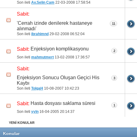
Son ileti
Av.Selin Çam
22-03-2008
17:58:54
Sabit:
'Cerrah izinde denilerek hastaneye
11
alınmadı'
Son ileti
ibrahimnd
29-02-2008
06:52:04
Enjeksiyon komplikasyonu
Sabit:
2
Son ileti
mahmutmert
13-02-2008
17:36:57
Sabit:
Enjeksiyon Sonucu Oluşan Geçici His
3
Kaybı
Son ileti
TolgaH
10-08-2007
10:42:23
Hasta dosyası saklama süresi
Sabit:
1
Son ileti
yyln
16-04-2005
20:14:37
YENİ KONULAR
Konular