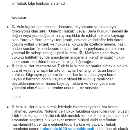
bir hukuk bilgi bankası sistemidir.
Avukatlar
📝 Hukukçular için mesleki danışma, dayanışma ve bakalorya
fonksiyonu olan site; "Önleyici hukuk" veya "Dava hukuku" nedeni ile
doğan veya yeni doğacak anlaşmazlıklar ile içtihat hukuku kaynağı
olan Yargı ve Yargılamayı tartışmak, davalar ve ihtilaflar için yararlı
çözüm yolları üretmek ve hukuksal konularda özellikle nerede, nasıl,
neden soruları üzerinde soru cevap, tartışma paylaşma yorumlama
yöntemi ile sebep sonuç ilişkisi kurarak 💬, Mahkemelerin dava
yükünü hafifletmeyi de amaçlayan suigeneris (kendine özgü) hukuk
laboratuarı özellikleri bulunan bir bilgi dağarcığıdır.
® Hukuki Net internette ve Türk hukukunda bir marka olmakla birlikte
ticaret veya iş amaçlı bir site olmayıp, herhangi bir ticari kurum,
kuruluş, bilgisayar programı firması, banka vb. kişi veya kurum
veyahut herhangi politik veyahut siyasi bir kuruluş tarafından
desteklenmemekte, finans kaynağı reklam ve ekseriyetle site
yönetimi olan Adalet sistemine adanmış bir servistir.
HUKUK
© Hukuki Net hukuk sitesi; içlerinde Akademisyenler, Avukatlar,
Hakimler, Savcılar, Noterler ve Hukuk fakültesi öğrencilerinden oluşan
Türk hukukçular ile üstün nitelikli meslek ve hukuksal bilgisi olan halk
arasından seçilmiş hukuksever uzman bilirkişi ekibi tarafından
hazırlanmakta ve idare edilmektedir. Türkçe ve yabancı hukuk
terimlerini içeren
hukuk sözlüğü ve ansiklopedi
bölümüne ek olarak