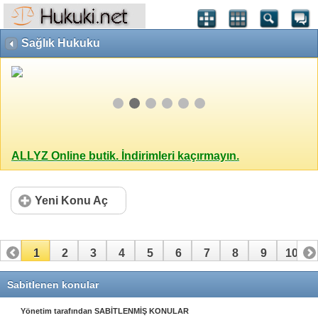
Sağlık Hukuku
ALLYZ Online butik. İndirimleri kaçırmayın.
Yeni Konu Aç
1
2
3
4
5
6
7
8
9
10
11
12
13
14
15
16
17
18
Sabitlenen konular
Yönetim tarafından SABİTLENMİŞ KONULAR