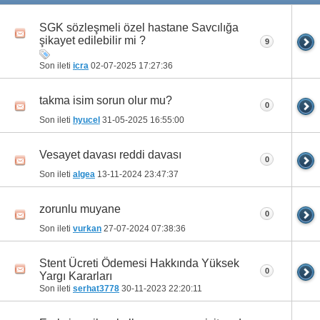
SGK sözleşmeli özel hastane Savcılığa
şikayet edilebilir mi ?
9
Son ileti
icra
02-07-2025
17:27:36
takma isim sorun olur mu?
0
Son ileti
hyucel
31-05-2025
16:55:00
Vesayet davası reddi davası
0
Son ileti
algea
13-11-2024
23:47:37
zorunlu muyane
0
Son ileti
vurkan
27-07-2024
07:38:36
Stent Ücreti Ödemesi Hakkında Yüksek
0
Yargı Kararları
Son ileti
serhat3778
30-11-2023
22:20:11