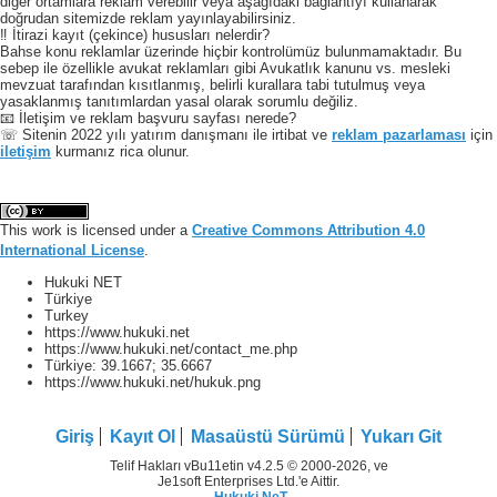
diğer ortamlara reklam verebilir veya aşağıdaki bağlantıyı kullanarak
doğrudan sitemizde reklam yayınlayabilirsiniz.
‼️ İtirazi kayıt (çekince) hususları nelerdir?
Bahse konu reklamlar üzerinde hiçbir kontrolümüz bulunmamaktadır. Bu
sebep ile özellikle avukat reklamları gibi Avukatlık kanunu vs. mesleki
mevzuat tarafından kısıtlanmış, belirli kurallara tabi tutulmuş veya
yasaklanmış tanıtımlardan yasal olarak sorumlu değiliz.
📧 İletişim ve reklam başvuru sayfası nerede?
☏ Sitenin 2022 yılı yatırım danışmanı ile irtibat ve
reklam pazarlaması
için
iletişim
kurmanız rica olunur.
This work is licensed under a
Creative Commons Attribution 4.0
International License
.
Hukuki NET
Türkiye
Turkey
https://www.hukuki.net
https://www.hukuki.net/contact_me.php
Türkiye:
39.1667
;
35.6667
https://www.hukuki.net/hukuk.png
Giriş
Kayıt Ol
Masaüstü Sürümü
Yukarı Git
Telif Hakları vBu11etin v4.2.5 © 2000-2026, ve
Je1soft Enterprises Ltd.'e Aittir.
Hukuki NeT