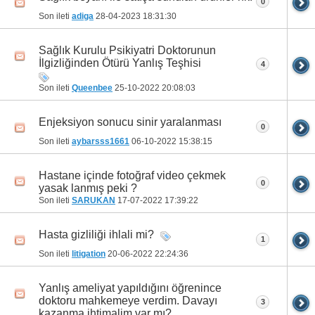
0
Son ileti
adiga
28-04-2023
18:31:30
Sağlık Kurulu Psikiyatri Doktorunun
İlgizliğinden Ötürü Yanlış Teşhisi
4
Son ileti
Queenbee
25-10-2022
20:08:03
Enjeksiyon sonucu sinir yaralanması
0
Son ileti
aybarsss1661
06-10-2022
15:38:15
Hastane içinde fotoğraf video çekmek
0
yasak lanmış peki ?
Son ileti
SARUKAN
17-07-2022
17:39:22
Hasta gizliliği ihlali mi?
1
Son ileti
litigation
20-06-2022
22:24:36
Yanlış ameliyat yapıldığını öğrenince
doktoru mahkemeye verdim. Davayı
3
kazanma ihtimalim var mı?