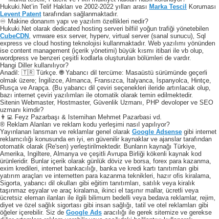
Hukuki.Net’in Telif Hakları ve 2002-2022 yılları arası
Marka Tescil
Koruması
Levent Patent
tarafından sağlanmaktadır.
♾️ Makine donanım yapı ve yazılım özellikleri nedir?
Hukuki.Net olarak dedicated hosting serveri bilfiil yoğun trafiği yönetebilen
CubeCDN
, vmware esx server, hyperv, virtual server (sanal sunucu), Sql
express ve cloud hosting teknolojisi kullanmaktadır. Web yazılımı yönünden
ise content management (içerik yönetimi) büyük kısmı itibari ile vb olup,
wordpress ve benzeri çeşitli kodlarla oluşturulan bölümleri de vardır.
Hangi Diller kullanılıyor?
Anadil: 🇹🇷 Türkçe. 🌐 Yabancı dil tercüme: Masaüstü sürümünde geçerli
olmak üzere; İngilizce, Almanca, Fransızca, İtalyanca, İspanyolca, Hintçe,
Rusça ve Arapça. (Bu yabancı dil çeviri seçenekleri ileride artırılacak olup,
bazı internet çeviri yazılımları ile otomatik olarak temin edilmektedir.
Sitenin Webmaster, Hostmaster, Güvenlik Uzmanı, PHP devoloper ve SEO
uzmanı kimdir?
👨‍💻 Feyz Pazarbaşı & Istemihan Mehmet Pazarbasi vd.
® Reklam Alanları ve reklam kodu yerleşimi nasıl yapılıyor?
Yayınlanan lansman ve reklamlar genel olarak
Google Adsense
gibi internet
reklamcılığı konusunda en iyi, en güvenilir kaynaklar ve ajanslar tarafından
otomatik olarak (Re'sen) yerleştirilmektedir. Bunların kaynağı Türkiye,
Amerika, Ingiltere, Almanya ve çeşitli Avrupa Birliği kökenli kaynak kod
ürünleridir. Bunlar içerik olarak günlük döviz ve borsa, forex para kazanma,
exim kredileri, internet bankacılığı, banka ve kredi kartı tanıtımları gibi
yatırım araçları ve internetten para kazanma teknikleri, hazır ofis kiralama,
Sigorta, yabancı dil okulları gibi eğitim tanıtımları, satılık veya kiralık
taşınmaz eşyalar ve araç kiralama, ikinci el taşınır mallar, ücretli veya
ücretsiz eleman ilanları ile ilgili bilimum bedelli veya bedava reklamlar, rejim,
diyet ve özel sağlık sigortası gibi insan sağlığı, tatil ve otel reklamları gibi
öğeler içerebilir. Siz de
Google Ads
aracılığı ile gerek sitemize ve gerekse