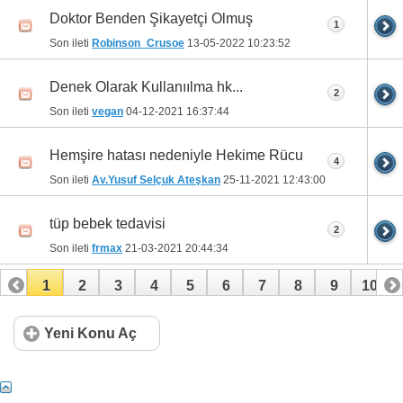
Doktor Benden Şikayetçi Olmuş
1
Son ileti
Robinson_Crusoe
13-05-2022
10:23:52
Denek Olarak Kullanıılma hk...
2
Son ileti
vegan
04-12-2021
16:37:44
Hemşire hatası nedeniyle Hekime Rücu
4
Son ileti
Av.Yusuf Selçuk Ateşkan
25-11-2021
12:43:00
tüp bebek tedavisi
2
Son ileti
frmax
21-03-2021
20:44:34
1
2
3
4
5
6
7
8
9
10
11
12
13
14
15
16
17
18
Yeni Konu Aç