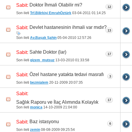
Doktor İhmali Olabilir mi?
Sabit:
12
Son ileti
Trf.Bilirkişi EmrahÖztürk
03-04-2011
01:14:25
Devlet hastanesinin ihmali var mıdır?
Sabit:
13
Son ileti
Av.Başak Şahin
05-04-2010
12:57:26
Sahte Doktor (lar)
Sabit:
17
Son ileti
gizem_mutsuz
13-03-2010
01:33:58
Özel hastane yatakta tedavi masrafı
Sabit:
3
Son ileti
bezmialem
20-11-2009
20:07:35
Sabit:
17
Sağlık Raporu ve İlaç Alımında Kolaylık
Son ileti
monica
14-10-2009
21:04:00
Baz istasyonu
Sabit:
6
Son ileti
zemin
08-08-2009
09:25:54