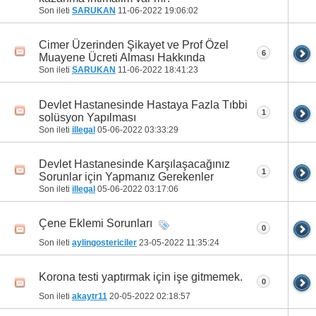
Son ileti
SARUKAN
11-06-2022
19:06:02
Cimer Üzerinden Şikayet ve Prof Özel
6
Muayene Ücreti Alması Hakkında
Son ileti
SARUKAN
11-06-2022
18:41:23
Devlet Hastanesinde Hastaya Fazla Tıbbi
1
solüsyon Yapılması
Son ileti
illegal
05-06-2022
03:33:29
Devlet Hastanesinde Karşılaşacağınız
1
Sorunlar için Yapmanız Gerekenler
Son ileti
illegal
05-06-2022
03:17:06
Çene Eklemi Sorunları
0
Son ileti
aylingostericiler
23-05-2022
11:35:24
Korona testi yaptırmak için işe gitmemek.
0
Son ileti
akaytr11
20-05-2022
02:18:57