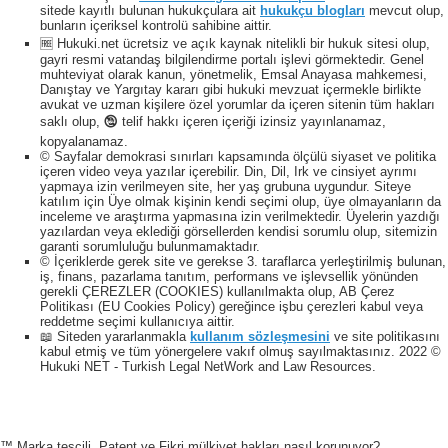
sitede kayıtlı bulunan hukukçulara ait
hukukçu blogları
mevcut olup,
bunların içeriksel kontrolü sahibine aittir.
🆓 Hukuki.net ücretsiz ve açık kaynak nitelikli bir hukuk sitesi olup,
gayri resmi vatandaş bilgilendirme portalı işlevi görmektedir. Genel
muhteviyat olarak kanun, yönetmelik, Emsal Anayasa mahkemesi,
Danıştay ve Yargıtay kararı gibi hukuki mevzuat içermekle birlikte
avukat ve uzman kişilere özel yorumlar da içeren sitenin tüm hakları
saklı olup, 🕲 telif hakkı içeren içeriği izinsiz yayınlanamaz,
kopyalanamaz.
© Sayfalar demokrasi sınırları kapsamında ölçülü siyaset ve politika
içeren video veya yazılar içerebilir. Din, Dil, Irk ve cinsiyet ayrımı
yapmaya izin verilmeyen site, her yaş grubuna uygundur. Siteye
katılım için Üye olmak kişinin kendi seçimi olup, üye olmayanların da
inceleme ve araştırma yapmasına izin verilmektedir. Üyelerin yazdığı
yazılardan veya eklediği görsellerden kendisi sorumlu olup, sitemizin
garanti sorumluluğu bulunmamaktadır.
© İçeriklerde gerek site ve gerekse 3. taraflarca yerleştirilmiş bulunan,
iş, finans, pazarlama tanıtım, performans ve işlevsellik yönünden
gerekli ÇEREZLER (COOKIES) kullanılmakta olup, AB Çerez
Politikası (EU Cookies Policy) gereğince işbu çerezleri kabul veya
reddetme seçimi kullanıcıya aittir.
📖 Siteden yararlanmakla
kullanım sözleşmesini
ve site politikasını
kabul etmiş ve tüm yönergelere vakıf olmuş sayılmaktasınız. 2022 ©
Hukuki NET - Turkish Legal NetWork and Law Resources.
™ Marka tescili, Patent ve Fikri mülkiyet hakları nasıl korunuyor?