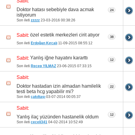
Sabit:
Doktor hatası sebebiyle dava acmak
24
istiyorum
Son ileti
zzzzz
23-03-2016
00:38:26
özel estetik merkezleri cirit atıyor
Sabit:
38
Son ileti
Erdoğan Kırcalı
11-09-2015
08:55:12
Yanlış iğne hayatını kararttı
Sabit:
12
Son ileti
Recep YILMAZ
23-06-2015
07:33:15
Sabit:
Doktor hastadan izin almadan hamilelik
22
testi beta hcg yapabilir mi?
Son ileti
çakıltaşı
03-07-2014
00:05:37
Sabit:
12
Yanlış ilaç yüzünden hastanelik oldum
Son ileti
ceceli341
04-02-2014
10:52:49