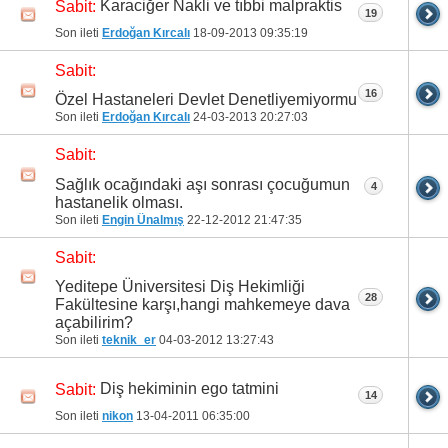
Karaciğer Nakli ve tıbbi malpraktis
Sabit:
19
Son ileti
Erdoğan Kırcalı
18-09-2013
09:35:19
Sabit:
16
Özel Hastaneleri Devlet Denetliyemiyormu
Son ileti
Erdoğan Kırcalı
24-03-2013
20:27:03
Sabit:
Sağlık ocağındaki aşı sonrası çocuğumun
4
hastanelik olması.
Son ileti
Engin Ünalmış
22-12-2012
21:47:35
Sabit:
Yeditepe Üniversitesi Diş Hekimliği
28
Fakültesine karşı,hangi mahkemeye dava
açabilirim?
Son ileti
teknik_er
04-03-2012
13:27:43
Diş hekiminin ego tatmini
Sabit:
14
Son ileti
nikon
13-04-2011
06:35:00