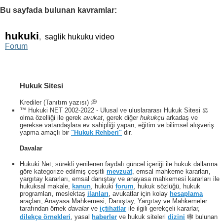
Bu sayfada bulunan kavramlar:
hukuki
,
saglik hukuku video
Forum
Hukuk Sitesi
Krediler (Tanıtım yazısı) 💭
™ Hukuki NET 2002-2022 - Ulusal ve uluslararası Hukuk Sitesi ⚖️
olma özelliği ile gerek
avukat
, gerek diğer
hukukçu
arkadaş ve
gerekse vatandaşlara ev sahipliği yapan, eğitim ve bilimsel alışveriş
yapma amaçlı bir
"Hukuk Rehberi"
dir.
Davalar
Hukuki Net; sürekli yenilenen faydalı güncel içeriği ile hukuk dallarına
göre kategorize edilmiş çeşitli
mevzuat
, emsal mahkeme kararları,
yargıtay kararları, emsal danıştay ve anayasa mahkemesi kararları ile
hukuksal makale,
kanun
, hukuki
forum
, hukuk sözlüğü, hukuk
programları, meslektaş
ilanları
, avukatlar için kolay
hesaplama
araçları, Anayasa Mahkemesi, Danıştay, Yargıtay ve Mahkemeler
tarafından örnek
davalar
ve
içtihatlar
ile ilgili gerekçeli kararlar,
dilekçe örnekleri
, yasal
haberler
ve hukuk siteleri
dizini
🕸 bulunan