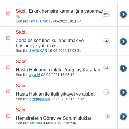
Erkek hemşire karıma iğne yapamaz
Sabit:
129
Son ileti
İsmail Ufuk
17-06-2022
19:11:04
Sabit:
Zorla psikoz ilacı kullandırmak ve
32
hastaneye yatırmak
Son ileti
SARUKAN
16-06-2022
12:08:31
Sabit:
13
Hasta Haklarının ihlali - Yargıtay Kararları
Son ileti
ayla16
02-08-2021
15:05:42
Sabit:
13
Hasta Hakları ile ilgili şikayet ve akıbeti
Son ileti
gizemgurbuz
12-09-2019
15:26:16
Sabit:
5
Hemşirelerin Görev ve Sorumlulukları
Son ileti
Arti.Net
03-03-2019
13:02:36