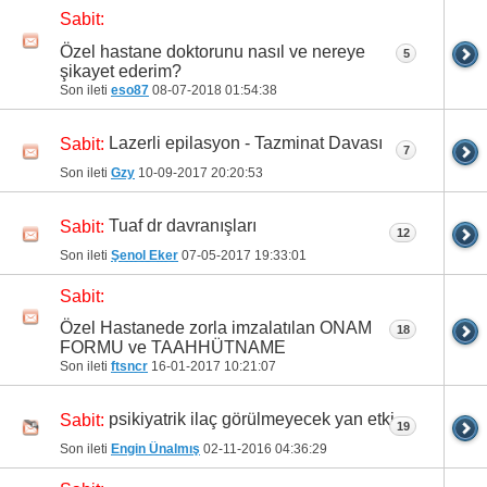
Sabit:
Özel hastane doktorunu nasıl ve nereye
5
şikayet ederim?
Son ileti
eso87
08-07-2018
01:54:38
Lazerli epilasyon - Tazminat Davası
Sabit:
7
Son ileti
Gzy
10-09-2017
20:20:53
Tuaf dr davranışları
Sabit:
12
Son ileti
Şenol Eker
07-05-2017
19:33:01
Sabit:
Özel Hastanede zorla imzalatılan ONAM
18
FORMU ve TAAHHÜTNAME
Son ileti
ftsncr
16-01-2017
10:21:07
psikiyatrik ilaç görülmeyecek yan etki
Sabit:
19
Son ileti
Engin Ünalmış
02-11-2016
04:36:29