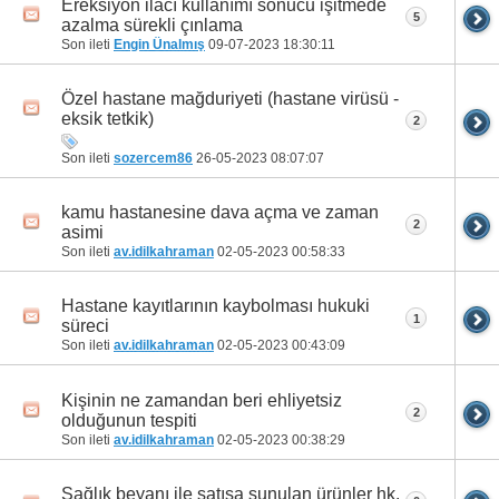
Ereksiyon ilacı kullanımı sonucu işitmede
5
azalma sürekli çınlama
Son ileti
Engin Ünalmış
09-07-2023
18:30:11
Özel hastane mağduriyeti (hastane virüsü -
eksik tetkik)
2
Son ileti
sozercem86
26-05-2023
08:07:07
kamu hastanesine dava açma ve zaman
2
asimi
Son ileti
av.idilkahraman
02-05-2023
00:58:33
Hastane kayıtlarının kaybolması hukuki
1
süreci
Son ileti
av.idilkahraman
02-05-2023
00:43:09
Kişinin ne zamandan beri ehliyetsiz
2
olduğunun tespiti
Son ileti
av.idilkahraman
02-05-2023
00:38:29
Sağlık beyanı ile satışa sunulan ürünler hk.