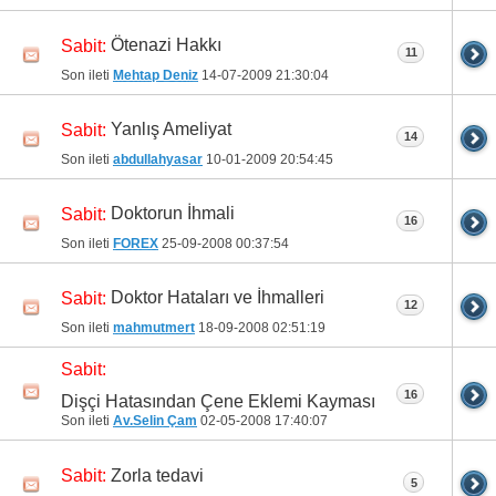
Ötenazi Hakkı
Sabit:
11
Son ileti
Mehtap Deniz
14-07-2009
21:30:04
Yanlış Ameliyat
Sabit:
14
Son ileti
abdullahyasar
10-01-2009
20:54:45
Doktorun İhmali
Sabit:
16
Son ileti
FOREX
25-09-2008
00:37:54
Doktor Hataları ve İhmalleri
Sabit:
12
Son ileti
mahmutmert
18-09-2008
02:51:19
Sabit:
16
Dişçi Hatasından Çene Eklemi Kayması
Son ileti
Av.Selin Çam
02-05-2008
17:40:07
Zorla tedavi
Sabit:
5