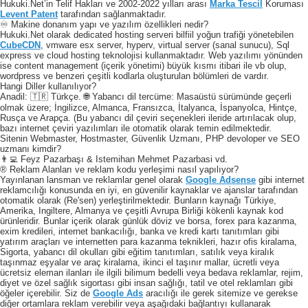
Hukuki.Net’in Telif Hakları ve 2002-2022 yılları arası
Marka Tescil
Koruması
Levent Patent
tarafından sağlanmaktadır.
♾️ Makine donanım yapı ve yazılım özellikleri nedir?
Hukuki.Net olarak dedicated hosting serveri bilfiil yoğun trafiği yönetebilen
CubeCDN
, vmware esx server, hyperv, virtual server (sanal sunucu), Sql
express ve cloud hosting teknolojisi kullanmaktadır. Web yazılımı yönünden
ise content management (içerik yönetimi) büyük kısmı itibari ile vb olup,
wordpress ve benzeri çeşitli kodlarla oluşturulan bölümleri de vardır.
Hangi Diller kullanılıyor?
Anadil: 🇹🇷 Türkçe. 🌐 Yabancı dil tercüme: Masaüstü sürümünde geçerli
olmak üzere; İngilizce, Almanca, Fransızca, İtalyanca, İspanyolca, Hintçe,
Rusça ve Arapça. (Bu yabancı dil çeviri seçenekleri ileride artırılacak olup,
bazı internet çeviri yazılımları ile otomatik olarak temin edilmektedir.
Sitenin Webmaster, Hostmaster, Güvenlik Uzmanı, PHP devoloper ve SEO
uzmanı kimdir?
👨‍💻 Feyz Pazarbaşı & Istemihan Mehmet Pazarbasi vd.
® Reklam Alanları ve reklam kodu yerleşimi nasıl yapılıyor?
Yayınlanan lansman ve reklamlar genel olarak
Google Adsense
gibi internet
reklamcılığı konusunda en iyi, en güvenilir kaynaklar ve ajanslar tarafından
otomatik olarak (Re'sen) yerleştirilmektedir. Bunların kaynağı Türkiye,
Amerika, Ingiltere, Almanya ve çeşitli Avrupa Birliği kökenli kaynak kod
ürünleridir. Bunlar içerik olarak günlük döviz ve borsa, forex para kazanma,
exim kredileri, internet bankacılığı, banka ve kredi kartı tanıtımları gibi
yatırım araçları ve internetten para kazanma teknikleri, hazır ofis kiralama,
Sigorta, yabancı dil okulları gibi eğitim tanıtımları, satılık veya kiralık
taşınmaz eşyalar ve araç kiralama, ikinci el taşınır mallar, ücretli veya
ücretsiz eleman ilanları ile ilgili bilimum bedelli veya bedava reklamlar, rejim,
diyet ve özel sağlık sigortası gibi insan sağlığı, tatil ve otel reklamları gibi
öğeler içerebilir. Siz de
Google Ads
aracılığı ile gerek sitemize ve gerekse
diğer ortamlara reklam verebilir veya aşağıdaki bağlantıyı kullanarak