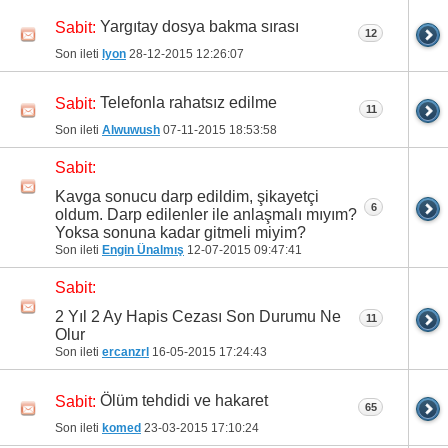
Yargıtay dosya bakma sırası
Sabit:
12
Son ileti
lyon
28-12-2015
12:26:07
Telefonla rahatsız edilme
Sabit:
11
Son ileti
Alwuwush
07-11-2015
18:53:58
Sabit:
Kavga sonucu darp edildim, şikayetçi
6
oldum. Darp edilenler ile anlaşmalı mıyım?
Yoksa sonuna kadar gitmeli miyim?
Son ileti
Engin Ünalmış
12-07-2015
09:47:41
Sabit:
2 Yıl 2 Ay Hapis Cezası Son Durumu Ne
11
Olur
Son ileti
ercanzrl
16-05-2015
17:24:43
Ölüm tehdidi ve hakaret
Sabit:
65
Son ileti
komed
23-03-2015
17:10:24