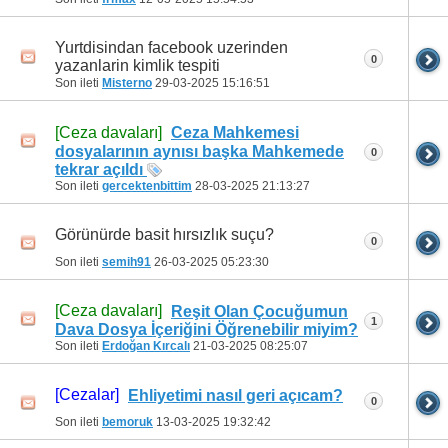
Yurtdisindan facebook uzerinden
0
yazanlarin kimlik tespiti
Son ileti
Misterno
29-03-2025
15:16:51
[Ceza davaları]
Ceza Mahkemesi
dosyalarının aynısı başka Mahkemede
0
tekrar açıldı
Son ileti
gercektenbittim
28-03-2025
21:13:27
Görünürde basit hırsızlık suçu?
0
Son ileti
semih91
26-03-2025
05:23:30
[Ceza davaları]
Reşit Olan Çocuğumun
1
Dava Dosya İçeriğini Öğrenebilir miyim?
Son ileti
Erdoğan Kırcalı
21-03-2025
08:25:07
[Cezalar]
Ehliyetimi nasıl geri açıcam?
0
Son ileti
bemoruk
13-03-2025
19:32:42