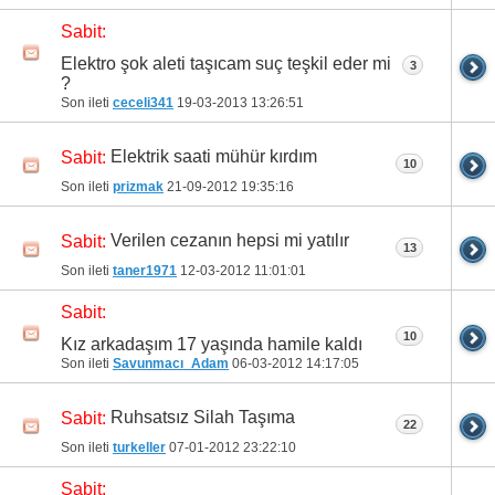
Sabit:
Elektro şok aleti taşıcam suç teşkil eder mi
3
?
Son ileti
ceceli341
19-03-2013
13:26:51
Elektrik saati mühür kırdım
Sabit:
10
Son ileti
prizmak
21-09-2012
19:35:16
Verilen cezanın hepsi mi yatılır
Sabit:
13
Son ileti
taner1971
12-03-2012
11:01:01
Sabit:
10
Kız arkadaşım 17 yaşında hamile kaldı
Son ileti
Savunmacı_Adam
06-03-2012
14:17:05
Ruhsatsız Silah Taşıma
Sabit:
22
Son ileti
turkeller
07-01-2012
23:22:10
Sabit: