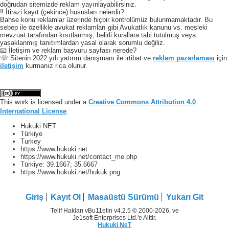
doğrudan sitemizde reklam yayınlayabilirsiniz.
‼️ İtirazi kayıt (çekince) hususları nelerdir?
Bahse konu reklamlar üzerinde hiçbir kontrolümüz bulunmamaktadır. Bu
sebep ile özellikle avukat reklamları gibi Avukatlık kanunu vs. mesleki
mevzuat tarafından kısıtlanmış, belirli kurallara tabi tutulmuş veya
yasaklanmış tanıtımlardan yasal olarak sorumlu değiliz.
📧 İletişim ve reklam başvuru sayfası nerede?
☏ Sitenin 2022 yılı yatırım danışmanı ile irtibat ve
reklam pazarlaması
için
iletişim
kurmanız rica olunur.
This work is licensed under a
Creative Commons Attribution 4.0
International License
.
Hukuki NET
Türkiye
Turkey
https://www.hukuki.net
https://www.hukuki.net/contact_me.php
Türkiye:
39.1667
;
35.6667
https://www.hukuki.net/hukuk.png
Giriş
Kayıt Ol
Masaüstü Sürümü
Yukarı Git
Telif Hakları vBu11etin v4.2.5 © 2000-2026, ve
Je1soft Enterprises Ltd.'e Aittir.
Hukuki NeT