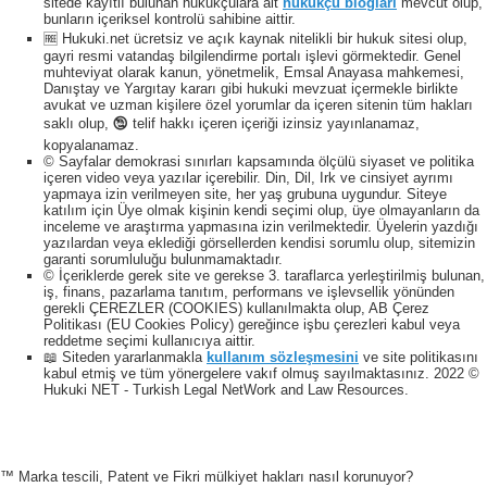
sitede kayıtlı bulunan hukukçulara ait
hukukçu blogları
mevcut olup,
bunların içeriksel kontrolü sahibine aittir.
🆓 Hukuki.net ücretsiz ve açık kaynak nitelikli bir hukuk sitesi olup,
gayri resmi vatandaş bilgilendirme portalı işlevi görmektedir. Genel
muhteviyat olarak kanun, yönetmelik, Emsal Anayasa mahkemesi,
Danıştay ve Yargıtay kararı gibi hukuki mevzuat içermekle birlikte
avukat ve uzman kişilere özel yorumlar da içeren sitenin tüm hakları
saklı olup, 🕲 telif hakkı içeren içeriği izinsiz yayınlanamaz,
kopyalanamaz.
© Sayfalar demokrasi sınırları kapsamında ölçülü siyaset ve politika
içeren video veya yazılar içerebilir. Din, Dil, Irk ve cinsiyet ayrımı
yapmaya izin verilmeyen site, her yaş grubuna uygundur. Siteye
katılım için Üye olmak kişinin kendi seçimi olup, üye olmayanların da
inceleme ve araştırma yapmasına izin verilmektedir. Üyelerin yazdığı
yazılardan veya eklediği görsellerden kendisi sorumlu olup, sitemizin
garanti sorumluluğu bulunmamaktadır.
© İçeriklerde gerek site ve gerekse 3. taraflarca yerleştirilmiş bulunan,
iş, finans, pazarlama tanıtım, performans ve işlevsellik yönünden
gerekli ÇEREZLER (COOKIES) kullanılmakta olup, AB Çerez
Politikası (EU Cookies Policy) gereğince işbu çerezleri kabul veya
reddetme seçimi kullanıcıya aittir.
📖 Siteden yararlanmakla
kullanım sözleşmesini
ve site politikasını
kabul etmiş ve tüm yönergelere vakıf olmuş sayılmaktasınız. 2022 ©
Hukuki NET - Turkish Legal NetWork and Law Resources.
™ Marka tescili, Patent ve Fikri mülkiyet hakları nasıl korunuyor?