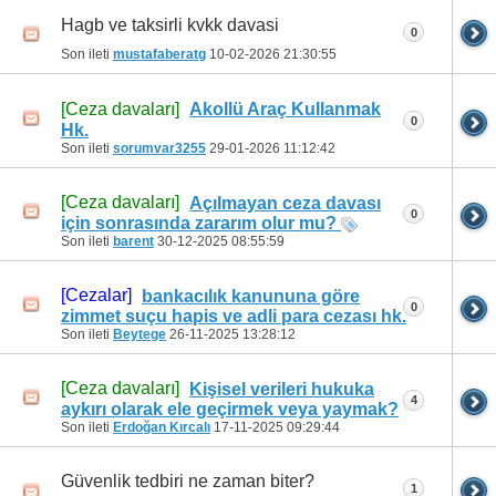
Hagb ve taksirli kvkk davasi
0
Son ileti
mustafaberatg
10-02-2026
21:30:55
[Ceza davaları]
Akollü Araç Kullanmak
0
Hk.
Son ileti
sorumvar3255
29-01-2026
11:12:42
[Ceza davaları]
Açılmayan ceza davası
0
için sonrasında zararım olur mu?
Son ileti
barent
30-12-2025
08:55:59
[Cezalar]
bankacılık kanununa göre
0
zimmet suçu hapis ve adli para cezası hk.
Son ileti
Beytege
26-11-2025
13:28:12
[Ceza davaları]
Kişisel verileri hukuka
4
aykırı olarak ele geçirmek veya yaymak?
Son ileti
Erdoğan Kırcalı
17-11-2025
09:29:44
Güvenlik tedbiri ne zaman biter?
1