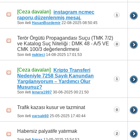
[Ceza davaları]
instagram ncmec
1
raporu,düzenlenmiş mesaj.
Son ileti
HasanBozdemir
22-08-2025
08:50:45
Terör Örgütü Propagandası Suçu (TMK 7/2)
ve Katalog Suç Niteliği : DMK 48 - A/5 VE
0
CMK 100/3 değerlendirmesi
Son ileti
nukteci
14-08-2025
17:01:53
[Ceza davaları]
Kripto Transferi
Nedeniyle 7258 Sayılı Kanundan
1
Yargılanıyorum – Yardımcı Olur
Musunuz?
Son ileti
lenara1997
30-06-2025
00:21:50
Trafik kazası kusur ve tazminat
0
Son ileti
varsak60
25-05-2025
17:40:44
Habersiz palyatife yatırmak
2
Son ileti
frmax
12-05-2025
15:54:53