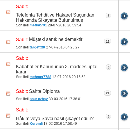
Sabit:
Telefonla Tehdit ve Hakaret Suçundan
7
Hakkımda Şikayette Bulunulmuş
Son ileti
metink791
28-07-2016
20:59:54
Müşteki sanık ne demektir
Sabit:
12
Son ileti
targetttttt
27-07-2016
04:23:27
Sabit:
Kabahatler Kanununun 3. maddesi iptal
8
kararı
Son ileti
mehmet7788
12-07-2016
20:16:58
Sahte Diploma
Sabit:
21
Son ileti
onur ozbay
30-03-2016
17:38:01
Sabit:
6
Hâkim veya Savcı nasıl şikayet edilir?
Son ileti
Keremli
17-02-2016
17:58:49