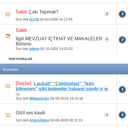
Çakı Taşımak?
Sabit:
4
Son ileti
GLÇN
26-04-2006
14:12:54
Sabit:
İlgili MEVZUAT İÇTİHAT VE MAKALELER
0
Bölümü
Son ileti
admin
05-10-2005
14:03:52
YENİ KONULAR
Konular
[Suçlar]
Laubali" ​"Ciddiyetsiz" ​"İşini
bilmeyen" gibi kelimeler hakaret sayılır mi
15
Son ileti
Williamtraby
06-08-2026
19:19:38
Gİzlİ ses kaydi
4
Son ileti
ArturoZobre
04-08-2026
08:11:16