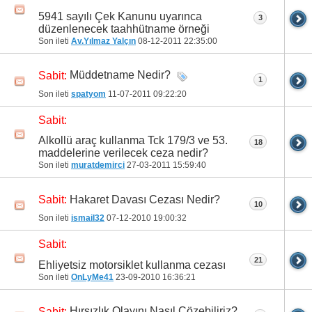
5941 sayılı Çek Kanunu uyarınca
3
düzenlenecek taahhütname örneği
Son ileti
Av.Yılmaz Yalçın
08-12-2011
22:35:00
Müddetname Nedir?
Sabit:
1
Son ileti
spatyom
11-07-2011
09:22:20
Sabit:
Alkollü araç kullanma Tck 179/3 ve 53.
18
maddelerine verilecek ceza nedir?
Son ileti
muratdemirci
27-03-2011
15:59:40
Hakaret Davası Cezası Nedir?
Sabit:
10
Son ileti
ismail32
07-12-2010
19:00:32
Sabit:
21
Ehliyetsiz motorsiklet kullanma cezası
Son ileti
OnLyMe41
23-09-2010
16:36:21
Hırsızlık Olayını Nasıl Çözebiliriz?
Sabit: