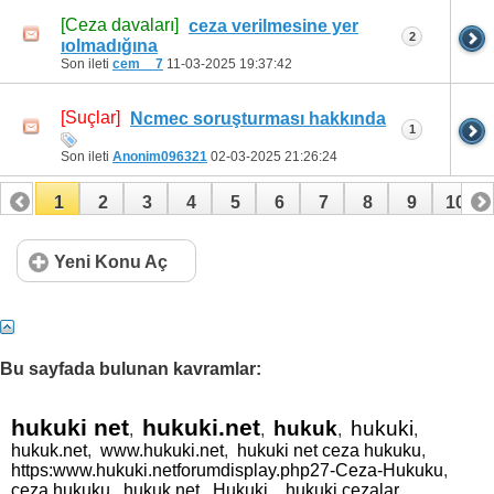
[Ceza davaları]
ceza verilmesine yer
2
ıolmadığına
Son ileti
cem__7
11-03-2025
19:37:42
[Suçlar]
Ncmec soruşturması hakkında
1
Son ileti
Anonim096321
02-03-2025
21:26:24
1
2
3
4
5
6
7
8
9
10
11
12
13
14
15
16
17
Yeni Konu Aç
Bu sayfada bulunan kavramlar:
hukuki net
hukuki.net
hukuk
hukuki
,
,
,
,
hukuk.net
,
www.hukuki.net
,
hukuki net ceza hukuku
,
https:www.hukuki.netforumdisplay.php27-Ceza-Hukuku
,
ceza hukuku
,
hukuk net
,
Hukuki.
,
hukuki cezalar
,