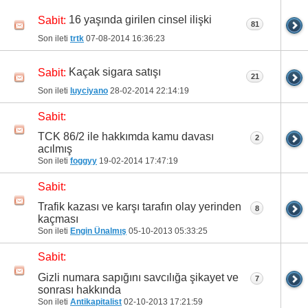
16 yaşında girilen cinsel ilişki
Sabit:
81
Son ileti
trtk
07-08-2014
16:36:23
Kaçak sigara satışı
Sabit:
21
Son ileti
luyciyano
28-02-2014
22:14:19
Sabit:
TCK 86/2 ile hakkımda kamu davası
2
acılmış
Son ileti
foggyy
19-02-2014
17:47:19
Sabit:
Trafik kazası ve karşı tarafın olay yerinden
8
kaçması
Son ileti
Engin Ünalmış
05-10-2013
05:33:25
Sabit:
Gizli numara sapığını savcılığa şikayet ve
7
sonrası hakkında
Son ileti
Antikapitalist
02-10-2013
17:21:59