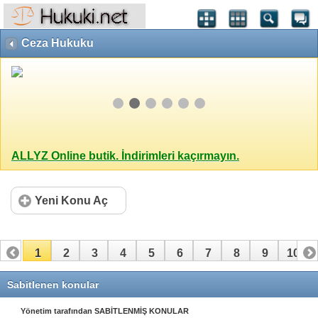
Ceza Hukuku
ALLYZ Online butik. İndirimleri kaçırmayın.
Yeni Konu Aç
1
2
3
4
5
6
7
8
9
10
11
12
13
14
15
16
17
Sabitlenen konular
Yönetim tarafından SABİTLENMİŞ KONULAR