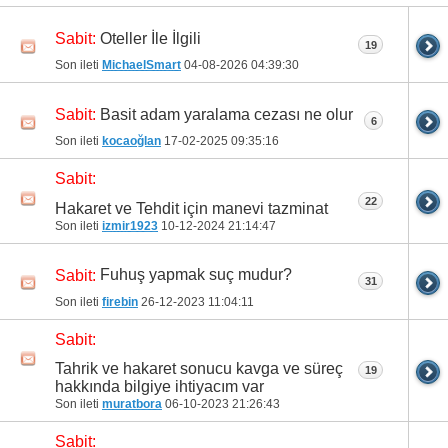
Oteller İle İlgili
Sabit:
19
Son ileti
MichaelSmart
04-08-2026
04:39:30
Basit adam yaralama cezası ne olur
Sabit:
6
Son ileti
kocaoğlan
17-02-2025
09:35:16
Sabit:
22
Hakaret ve Tehdit için manevi tazminat
Son ileti
izmir1923
10-12-2024
21:14:47
Fuhuş yapmak suç mudur?
Sabit:
31
Son ileti
firebin
26-12-2023
11:04:11
Sabit:
Tahrik ve hakaret sonucu kavga ve süreç
19
hakkında bilgiye ihtiyacım var
Son ileti
muratbora
06-10-2023
21:26:43
Sabit: