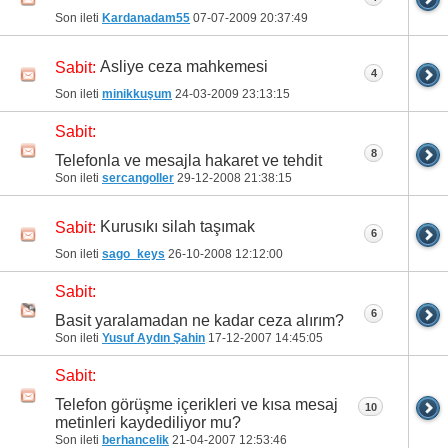
Son ileti
Kardanadam55
07-07-2009
20:37:49
Asliye ceza mahkemesi
Sabit:
4
Son ileti
minikkuşum
24-03-2009
23:13:15
Sabit:
8
Telefonla ve mesajla hakaret ve tehdit
Son ileti
sercangoller
29-12-2008
21:38:15
Kurusıkı silah taşımak
Sabit:
6
Son ileti
sago_keys
26-10-2008
12:12:00
Sabit:
6
Basit yaralamadan ne kadar ceza alırım?
Son ileti
Yusuf Aydın Şahin
17-12-2007
14:45:05
Sabit:
Telefon görüşme içerikleri ve kısa mesaj
10
metinleri kaydediliyor mu?
Son ileti
berhancelik
21-04-2007
12:53:46