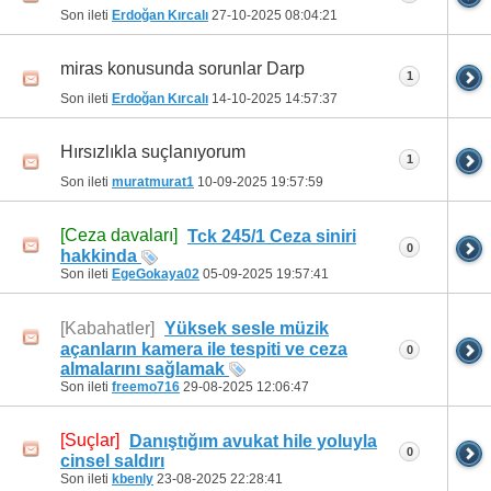
Son ileti
Erdoğan Kırcalı
27-10-2025
08:04:21
miras konusunda sorunlar Darp
1
Son ileti
Erdoğan Kırcalı
14-10-2025
14:57:37
Hırsızlıkla suçlanıyorum
1
Son ileti
muratmurat1
10-09-2025
19:57:59
[Ceza davaları]
Tck 245/1 Ceza siniri
0
hakkinda
Son ileti
EgeGokaya02
05-09-2025
19:57:41
[Kabahatler]
Yüksek sesle müzik
açanların kamera ile tespiti ve ceza
0
almalarını sağlamak
Son ileti
freemo716
29-08-2025
12:06:47
[Suçlar]
Danıştığım avukat hile yoluyla
0
cinsel saldırı
Son ileti
kbenly
23-08-2025
22:28:41