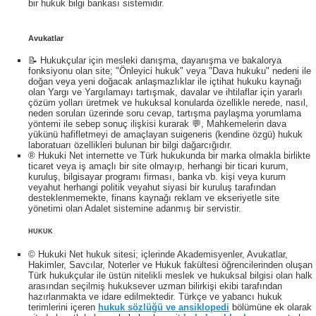
bir hukuk bilgi bankası sistemidir.
Avukatlar
📝 Hukukçular için mesleki danışma, dayanışma ve bakalorya
fonksiyonu olan site; "Önleyici hukuk" veya "Dava hukuku" nedeni ile
doğan veya yeni doğacak anlaşmazlıklar ile içtihat hukuku kaynağı
olan Yargı ve Yargılamayı tartışmak, davalar ve ihtilaflar için yararlı
çözüm yolları üretmek ve hukuksal konularda özellikle nerede, nasıl,
neden soruları üzerinde soru cevap, tartışma paylaşma yorumlama
yöntemi ile sebep sonuç ilişkisi kurarak 💬, Mahkemelerin dava
yükünü hafifletmeyi de amaçlayan suigeneris (kendine özgü) hukuk
laboratuarı özellikleri bulunan bir bilgi dağarcığıdır.
® Hukuki Net internette ve Türk hukukunda bir marka olmakla birlikte
ticaret veya iş amaçlı bir site olmayıp, herhangi bir ticari kurum,
kuruluş, bilgisayar programı firması, banka vb. kişi veya kurum
veyahut herhangi politik veyahut siyasi bir kuruluş tarafından
desteklenmemekte, finans kaynağı reklam ve ekseriyetle site
yönetimi olan Adalet sistemine adanmış bir servistir.
HUKUK
© Hukuki Net hukuk sitesi; içlerinde Akademisyenler, Avukatlar,
Hakimler, Savcılar, Noterler ve Hukuk fakültesi öğrencilerinden oluşan
Türk hukukçular ile üstün nitelikli meslek ve hukuksal bilgisi olan halk
arasından seçilmiş hukuksever uzman bilirkişi ekibi tarafından
hazırlanmakta ve idare edilmektedir. Türkçe ve yabancı hukuk
terimlerini içeren
hukuk sözlüğü ve ansiklopedi
bölümüne ek olarak