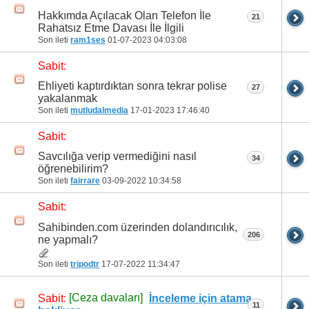
Hakkımda Açılacak Olan Telefon İle
21
Rahatsız Etme Davası İle İlgili
Son ileti
ram1ses
01-07-2023
04:03:08
Sabit:
Ehliyeti kaptırdıktan sonra tekrar polise
27
yakalanmak
Son ileti
mutludalmedia
17-01-2023
17:46:40
Sabit:
Savcılığa verip vermediğini nasıl
34
öğrenebilirim?
Son ileti
fairrare
03-09-2022
10:34:58
Sabit:
Sahibinden.com üzerinden dolandırıcılık,
206
ne yapmalı?
Son ileti
tripodtr
17-07-2022
11:34:47
[Ceza davaları]
Sabit:
İnceleme için atama
11