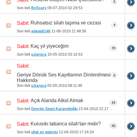
5
Son ileti
ByScary
09-07-2010
02:29:53
Ruhsatsız silah taşıma ve cezası
Sabit:
4
Son ileti
adana0146
11-06-2010
21:48:56
Kaç yıl yiyeceğim
Sabit:
70
Son ileti
u.karaca
10-05-2010
03:16:53
Sabit:
Geriye Dönük Ses Kayıtlarının Dinlenilmesi
6
Hakkında
Son ileti
u.karaca
05-05-2010
08:11:46
Açık Alanda Alkol Almak
Sabit:
24
Son ileti
Devrim Sinan Karavelioğlu
15-04-2010
22:17:03
Kurusıkı tabanca silah'tan mıdır?
Sabit:
55
Son ileti
ufuk av galerisi
12-04-2010
17:24:24