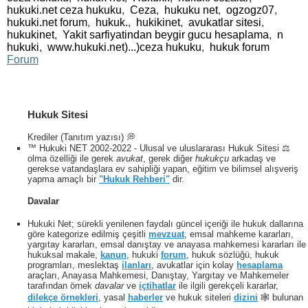
hukuki.net ceza hukuku
,
Ceza
,
hukuku net
,
ogzogz07
,
hukuki.net forum
,
hukuk.
,
hukikinet
,
avukatlar sitesi
,
hukukinet
,
Yakit sarfiyatindan beygir gucu hesaplama
,
n
hukuki
,
www.hukuki.net)...)ceza hukuku
,
hukuk forum
Forum
Hukuk Sitesi
Krediler (Tanıtım yazısı) 💭
™ Hukuki NET 2002-2022 - Ulusal ve uluslararası Hukuk Sitesi ⚖️
olma özelliği ile gerek
avukat
, gerek diğer
hukukçu
arkadaş ve
gerekse vatandaşlara ev sahipliği yapan, eğitim ve bilimsel alışveriş
yapma amaçlı bir
"Hukuk Rehberi"
dir.
Davalar
Hukuki Net; sürekli yenilenen faydalı güncel içeriği ile hukuk dallarına
göre kategorize edilmiş çeşitli
mevzuat
, emsal mahkeme kararları,
yargıtay kararları, emsal danıştay ve anayasa mahkemesi kararları ile
hukuksal makale,
kanun
, hukuki
forum
, hukuk sözlüğü, hukuk
programları, meslektaş
ilanları
, avukatlar için kolay
hesaplama
araçları, Anayasa Mahkemesi, Danıştay, Yargıtay ve Mahkemeler
tarafından örnek
davalar
ve
içtihatlar
ile ilgili gerekçeli kararlar,
dilekçe örnekleri
, yasal
haberler
ve hukuk siteleri
dizini
🕸 bulunan