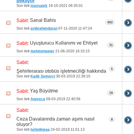
bekliyor
Son ileti
massaixlr
19-10-2021
06:35:01
Sanal Bahis
Sabit:
602
Son ileti
avibrahimduran
07-11-2020
11:47:24
Uyuşturucu Kullanımı ve Ehliyet
Sabit:
31
Son ileti
mehmetguner
21-06-2020
16:33:15
Sabit:
5
Şehirlerarası otobüs işletmeciliği hakkında
Son ileti
Kadir Semerci
30-03-2019
22:39:10
Yaş Büyütme
Sabit:
19
Son ileti
Aporeca
09-03-2019
22:40:56
Sabit:
Ceza Davalarında zaman aşımı nasıl
8
oluyor?
Son ileti
turbolineaa
24-02-2019
11:01:13