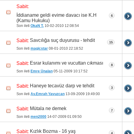
Sabit:
İddianame geldi evime davacı ise K.H
6
(Kamu Hukuku)
Son ileti
OkaN T.
10-02-2010
12:08:54
Savcılığa suç duyurusu - tehdit
Sabit:
15
Son ileti
magicstar
08-01-2010
22:18:52
Esrar kulanımı ve vucuttan cıkması
Sabit:
8
Son ileti
Emre Ünalan
05-11-2009
10:17:52
Haneye tecavüz darp ve tehdit
Sabit:
3
Son ileti
Av.Emrah Yavuzcan
13-09-2009
19:49:00
Mütala ne demek
Sabit:
7
Son ileti
men2000
14-07-2009
01:09:50
Kızlık Bozma - 16 yaş
Sabit:
4