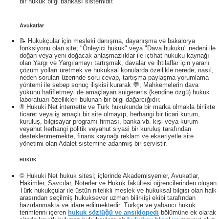
bir hukuk bilgi bankası sistemidir.
Avukatlar
📝 Hukukçular için mesleki danışma, dayanışma ve bakalorya
fonksiyonu olan site; "Önleyici hukuk" veya "Dava hukuku" nedeni ile
doğan veya yeni doğacak anlaşmazlıklar ile içtihat hukuku kaynağı
olan Yargı ve Yargılamayı tartışmak, davalar ve ihtilaflar için yararlı
çözüm yolları üretmek ve hukuksal konularda özellikle nerede, nasıl,
neden soruları üzerinde soru cevap, tartışma paylaşma yorumlama
yöntemi ile sebep sonuç ilişkisi kurarak 💬, Mahkemelerin dava
yükünü hafifletmeyi de amaçlayan suigeneris (kendine özgü) hukuk
laboratuarı özellikleri bulunan bir bilgi dağarcığıdır.
® Hukuki Net internette ve Türk hukukunda bir marka olmakla birlikte
ticaret veya iş amaçlı bir site olmayıp, herhangi bir ticari kurum,
kuruluş, bilgisayar programı firması, banka vb. kişi veya kurum
veyahut herhangi politik veyahut siyasi bir kuruluş tarafından
desteklenmemekte, finans kaynağı reklam ve ekseriyetle site
yönetimi olan Adalet sistemine adanmış bir servistir.
HUKUK
© Hukuki Net hukuk sitesi; içlerinde Akademisyenler, Avukatlar,
Hakimler, Savcılar, Noterler ve Hukuk fakültesi öğrencilerinden oluşan
Türk hukukçular ile üstün nitelikli meslek ve hukuksal bilgisi olan halk
arasından seçilmiş hukuksever uzman bilirkişi ekibi tarafından
hazırlanmakta ve idare edilmektedir. Türkçe ve yabancı hukuk
terimlerini içeren
hukuk sözlüğü ve ansiklopedi
bölümüne ek olarak