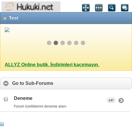
Test
ALLYZ Online butik. İndirimleri kaçırmayın.
Go to Sub-Forums
Deneme
147
Forum özelliklerini deneme alanı