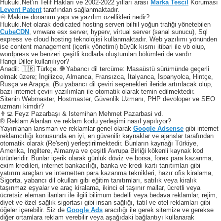
Hukuki.Net’in Telif Hakları ve 2002-2022 yılları arası
Marka Tescil
Koruması
Levent Patent
tarafından sağlanmaktadır.
♾️ Makine donanım yapı ve yazılım özellikleri nedir?
Hukuki.Net olarak dedicated hosting serveri bilfiil yoğun trafiği yönetebilen
CubeCDN
, vmware esx server, hyperv, virtual server (sanal sunucu), Sql
express ve cloud hosting teknolojisi kullanmaktadır. Web yazılımı yönünden
ise content management (içerik yönetimi) büyük kısmı itibari ile vb olup,
wordpress ve benzeri çeşitli kodlarla oluşturulan bölümleri de vardır.
Hangi Diller kullanılıyor?
Anadil: 🇹🇷 Türkçe. 🌐 Yabancı dil tercüme: Masaüstü sürümünde geçerli
olmak üzere; İngilizce, Almanca, Fransızca, İtalyanca, İspanyolca, Hintçe,
Rusça ve Arapça. (Bu yabancı dil çeviri seçenekleri ileride artırılacak olup,
bazı internet çeviri yazılımları ile otomatik olarak temin edilmektedir.
Sitenin Webmaster, Hostmaster, Güvenlik Uzmanı, PHP devoloper ve SEO
uzmanı kimdir?
👨‍💻 Feyz Pazarbaşı & Istemihan Mehmet Pazarbasi vd.
® Reklam Alanları ve reklam kodu yerleşimi nasıl yapılıyor?
Yayınlanan lansman ve reklamlar genel olarak
Google Adsense
gibi internet
reklamcılığı konusunda en iyi, en güvenilir kaynaklar ve ajanslar tarafından
otomatik olarak (Re'sen) yerleştirilmektedir. Bunların kaynağı Türkiye,
Amerika, Ingiltere, Almanya ve çeşitli Avrupa Birliği kökenli kaynak kod
ürünleridir. Bunlar içerik olarak günlük döviz ve borsa, forex para kazanma,
exim kredileri, internet bankacılığı, banka ve kredi kartı tanıtımları gibi
yatırım araçları ve internetten para kazanma teknikleri, hazır ofis kiralama,
Sigorta, yabancı dil okulları gibi eğitim tanıtımları, satılık veya kiralık
taşınmaz eşyalar ve araç kiralama, ikinci el taşınır mallar, ücretli veya
ücretsiz eleman ilanları ile ilgili bilimum bedelli veya bedava reklamlar, rejim,
diyet ve özel sağlık sigortası gibi insan sağlığı, tatil ve otel reklamları gibi
öğeler içerebilir. Siz de
Google Ads
aracılığı ile gerek sitemize ve gerekse
diğer ortamlara reklam verebilir veya aşağıdaki bağlantıyı kullanarak