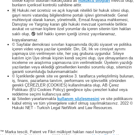
sitede kayıtlı bulunan hukukçulara ait
hukukçu blogları
mevcut olup,
bunların içeriksel kontrolü sahibine aittir.
🆓 Hukuki.net ücretsiz ve açık kaynak nitelikli bir hukuk sitesi olup,
gayri resmi vatandaş bilgilendirme portalı işlevi görmektedir. Genel
muhteviyat olarak kanun, yönetmelik, Emsal Anayasa mahkemesi,
Danıştay ve Yargıtay kararı gibi hukuki mevzuat içermekle birlikte
avukat ve uzman kişilere özel yorumlar da içeren sitenin tüm hakları
saklı olup, 🕲 telif hakkı içeren içeriği izinsiz yayınlanamaz,
kopyalanamaz.
© Sayfalar demokrasi sınırları kapsamında ölçülü siyaset ve politika
içeren video veya yazılar içerebilir. Din, Dil, Irk ve cinsiyet ayrımı
yapmaya izin verilmeyen site, her yaş grubuna uygundur. Siteye
katılım için Üye olmak kişinin kendi seçimi olup, üye olmayanların da
inceleme ve araştırma yapmasına izin verilmektedir. Üyelerin yazdığı
yazılardan veya eklediği görsellerden kendisi sorumlu olup, sitemizin
garanti sorumluluğu bulunmamaktadır.
© İçeriklerde gerek site ve gerekse 3. taraflarca yerleştirilmiş bulunan,
iş, finans, pazarlama tanıtım, performans ve işlevsellik yönünden
gerekli ÇEREZLER (COOKIES) kullanılmakta olup, AB Çerez
Politikası (EU Cookies Policy) gereğince işbu çerezleri kabul veya
reddetme seçimi kullanıcıya aittir.
📖 Siteden yararlanmakla
kullanım sözleşmesini
ve site politikasını
kabul etmiş ve tüm yönergelere vakıf olmuş sayılmaktasınız. 2022 ©
Hukuki NET - Turkish Legal NetWork and Law Resources.
™ Marka tescili, Patent ve Fikri mülkiyet hakları nasıl korunuyor?