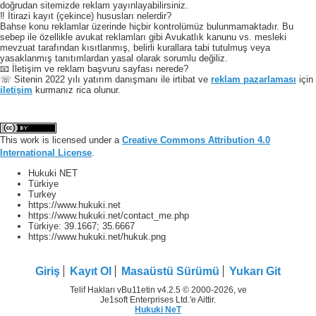
doğrudan sitemizde reklam yayınlayabilirsiniz.
‼️ İtirazi kayıt (çekince) hususları nelerdir?
Bahse konu reklamlar üzerinde hiçbir kontrolümüz bulunmamaktadır. Bu
sebep ile özellikle avukat reklamları gibi Avukatlık kanunu vs. mesleki
mevzuat tarafından kısıtlanmış, belirli kurallara tabi tutulmuş veya
yasaklanmış tanıtımlardan yasal olarak sorumlu değiliz.
📧 İletişim ve reklam başvuru sayfası nerede?
☏ Sitenin 2022 yılı yatırım danışmanı ile irtibat ve
reklam pazarlaması
için
iletişim
kurmanız rica olunur.
This work is licensed under a
Creative Commons Attribution 4.0
International License
.
Hukuki NET
Türkiye
Turkey
https://www.hukuki.net
https://www.hukuki.net/contact_me.php
Türkiye:
39.1667
;
35.6667
https://www.hukuki.net/hukuk.png
Giriş
Kayıt Ol
Masaüstü Sürümü
Yukarı Git
Telif Hakları vBu11etin v4.2.5 © 2000-2026, ve
Je1soft Enterprises Ltd.'e Aittir.
Hukuki NeT