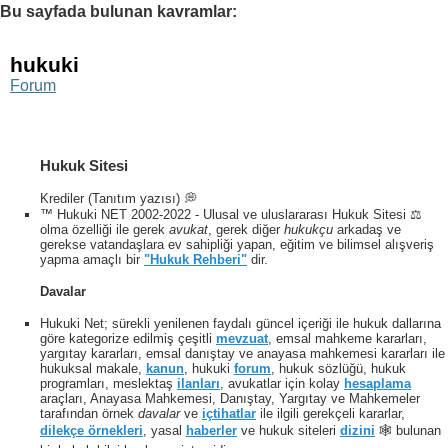
Bu sayfada bulunan kavramlar:
hukuki
Forum
Hukuk Sitesi
Krediler (Tanıtım yazısı) 💭
™ Hukuki NET 2002-2022 - Ulusal ve uluslararası Hukuk Sitesi ⚖️
olma özelliği ile gerek
avukat
, gerek diğer
hukukçu
arkadaş ve
gerekse vatandaşlara ev sahipliği yapan, eğitim ve bilimsel alışveriş
yapma amaçlı bir
"Hukuk Rehberi"
dir.
Davalar
Hukuki Net; sürekli yenilenen faydalı güncel içeriği ile hukuk dallarına
göre kategorize edilmiş çeşitli
mevzuat
, emsal mahkeme kararları,
yargıtay kararları, emsal danıştay ve anayasa mahkemesi kararları ile
hukuksal makale,
kanun
, hukuki
forum
, hukuk sözlüğü, hukuk
programları, meslektaş
ilanları
, avukatlar için kolay
hesaplama
araçları, Anayasa Mahkemesi, Danıştay, Yargıtay ve Mahkemeler
tarafından örnek
davalar
ve
içtihatlar
ile ilgili gerekçeli kararlar,
dilekçe örnekleri
, yasal
haberler
ve hukuk siteleri
dizini
🕸 bulunan