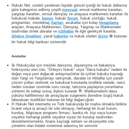
Hukuki Net; sürekli yenilenen faydalı güncel içeriği ile hukuk dallarına
göre kategorize edilmiş çeşitli
mevzuat
, emsal mahkeme kararları,
yargıtay kararları, emsal danıştay ve anayasa mahkemesi kararları ile
hukuksal makale,
kanun
, hukuki
forum
, hukuk sözlüğü, hukuk
programları, meslektaş
ilanları
, avukatlar için kolay
hesaplama
araçları, Anayasa Mahkemesi, Danıştay, Yargıtay ve Mahkemeler
tarafından örnek
davalar
ve
içtihatlar
ile ilgili gerekçeli kararlar,
dilekçe örnekleri
, yasal
haberler
ve hukuk siteleri
dizini
🕸 bulunan
bir hukuk bilgi bankası sistemidir.
Avukatlar
📝 Hukukçular için mesleki danışma, dayanışma ve bakalorya
fonksiyonu olan site; "Önleyici hukuk" veya "Dava hukuku" nedeni ile
doğan veya yeni doğacak anlaşmazlıklar ile içtihat hukuku kaynağı
olan Yargı ve Yargılamayı tartışmak, davalar ve ihtilaflar için yararlı
çözüm yolları üretmek ve hukuksal konularda özellikle nerede, nasıl,
neden soruları üzerinde soru cevap, tartışma paylaşma yorumlama
yöntemi ile sebep sonuç ilişkisi kurarak 💬, Mahkemelerin dava
yükünü hafifletmeyi de amaçlayan suigeneris (kendine özgü) hukuk
laboratuarı özellikleri bulunan bir bilgi dağarcığıdır.
® Hukuki Net internette ve Türk hukukunda bir marka olmakla birlikte
ticaret veya iş amaçlı bir site olmayıp, herhangi bir ticari kurum,
kuruluş, bilgisayar programı firması, banka vb. kişi veya kurum
veyahut herhangi politik veyahut siyasi bir kuruluş tarafından
desteklenmemekte, finans kaynağı reklam ve ekseriyetle site
yönetimi olan Adalet sistemine adanmış bir servistir.