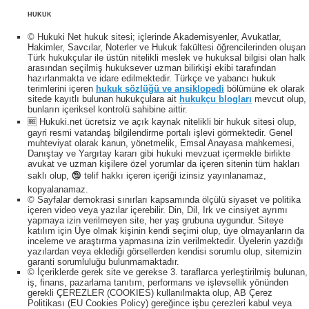
HUKUK
© Hukuki Net hukuk sitesi; içlerinde Akademisyenler, Avukatlar,
Hakimler, Savcılar, Noterler ve Hukuk fakültesi öğrencilerinden oluşan
Türk hukukçular ile üstün nitelikli meslek ve hukuksal bilgisi olan halk
arasından seçilmiş hukuksever uzman bilirkişi ekibi tarafından
hazırlanmakta ve idare edilmektedir. Türkçe ve yabancı hukuk
terimlerini içeren
hukuk sözlüğü ve ansiklopedi
bölümüne ek olarak
sitede kayıtlı bulunan hukukçulara ait
hukukçu blogları
mevcut olup,
bunların içeriksel kontrolü sahibine aittir.
🆓 Hukuki.net ücretsiz ve açık kaynak nitelikli bir hukuk sitesi olup,
gayri resmi vatandaş bilgilendirme portalı işlevi görmektedir. Genel
muhteviyat olarak kanun, yönetmelik, Emsal Anayasa mahkemesi,
Danıştay ve Yargıtay kararı gibi hukuki mevzuat içermekle birlikte
avukat ve uzman kişilere özel yorumlar da içeren sitenin tüm hakları
saklı olup, 🕲 telif hakkı içeren içeriği izinsiz yayınlanamaz,
kopyalanamaz.
© Sayfalar demokrasi sınırları kapsamında ölçülü siyaset ve politika
içeren video veya yazılar içerebilir. Din, Dil, Irk ve cinsiyet ayrımı
yapmaya izin verilmeyen site, her yaş grubuna uygundur. Siteye
katılım için Üye olmak kişinin kendi seçimi olup, üye olmayanların da
inceleme ve araştırma yapmasına izin verilmektedir. Üyelerin yazdığı
yazılardan veya eklediği görsellerden kendisi sorumlu olup, sitemizin
garanti sorumluluğu bulunmamaktadır.
© İçeriklerde gerek site ve gerekse 3. taraflarca yerleştirilmiş bulunan,
iş, finans, pazarlama tanıtım, performans ve işlevsellik yönünden
gerekli ÇEREZLER (COOKIES) kullanılmakta olup, AB Çerez
Politikası (EU Cookies Policy) gereğince işbu çerezleri kabul veya