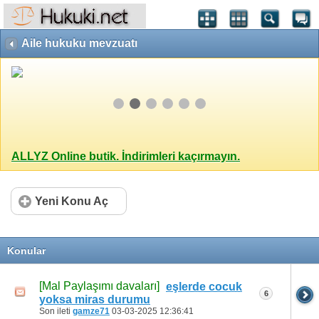
Aile hukuku mevzuatı
ALLYZ Online butik. İndirimleri kaçırmayın.
Yeni Konu Aç
Konular
[Mal Paylaşımı davaları]
eşlerde cocuk
6
yoksa miras durumu
Son ileti
gamze71
03-03-2025
12:36:41