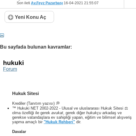
Son ileti
Av.Feyz Pazarbaşı
16-04-2021
21:55:07
Yeni Konu Aç
Bu sayfada bulunan kavramlar:
hukuki
Forum
Hukuk Sitesi
Krediler (Tanıtım yazısı) 💭
™ Hukuki NET 2002-2022 - Ulusal ve uluslararası Hukuk Sitesi ⚖️
olma özelliği ile gerek
avukat
, gerek diğer
hukukçu
arkadaş ve
gerekse vatandaşlara ev sahipliği yapan, eğitim ve bilimsel alışveriş
yapma amaçlı bir
"Hukuk Rehberi"
dir.
Davalar