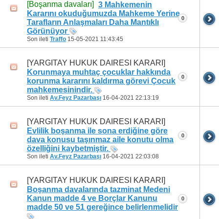
[Boşanma davaları]
3 Mahkemenin
Kararını okuduğumuzda Mahkeme Yerine
0
Tarafların Anlaşmaları Daha Mantıklı
Görünüyor
Son ileti
Traffo
15-05-2021
11:43:45
[YARGITAY HUKUK DAIRESI KARARI]
Korunmaya muhtaç çocuklar hakkında
0
korunma kararını kaldırma görevi Çocuk
mahkemesinindir.
Son ileti
Av.Feyz Pazarbaşı
16-04-2021
22:13:19
[YARGITAY HUKUK DAIRESI KARARI]
Evlilik boşanma ile sona erdiğine göre
0
dava konusu taşınmaz aile konutu olma
özelliğini kaybetmiştir.
Son ileti
Av.Feyz Pazarbaşı
16-04-2021
22:03:08
[YARGITAY HUKUK DAIRESI KARARI]
Boşanma davalarında tazminat Medeni
Kanun madde 4 ve Borçlar Kanunu
0
madde 50 ve 51 gereğince belirlenmelidir