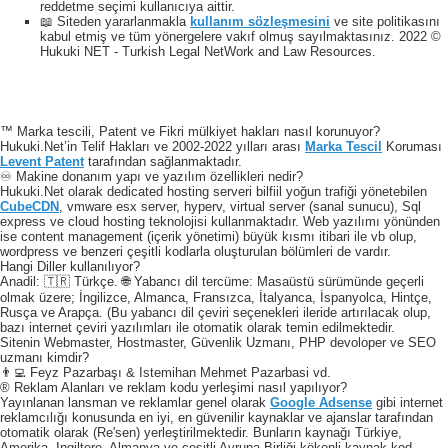
reddetme seçimi kullanıcıya aittir.
📖 Siteden yararlanmakla
kullanım sözleşmesini
ve site politikasını
kabul etmiş ve tüm yönergelere vakıf olmuş sayılmaktasınız. 2022 ©
Hukuki NET - Turkish Legal NetWork and Law Resources.
™ Marka tescili, Patent ve Fikri mülkiyet hakları nasıl korunuyor?
Hukuki.Net’in Telif Hakları ve 2002-2022 yılları arası
Marka Tescil
Koruması
Levent Patent
tarafından sağlanmaktadır.
♾️ Makine donanım yapı ve yazılım özellikleri nedir?
Hukuki.Net olarak dedicated hosting serveri bilfiil yoğun trafiği yönetebilen
CubeCDN
, vmware esx server, hyperv, virtual server (sanal sunucu), Sql
express ve cloud hosting teknolojisi kullanmaktadır. Web yazılımı yönünden
ise content management (içerik yönetimi) büyük kısmı itibari ile vb olup,
wordpress ve benzeri çeşitli kodlarla oluşturulan bölümleri de vardır.
Hangi Diller kullanılıyor?
Anadil: 🇹🇷 Türkçe. 🌐 Yabancı dil tercüme: Masaüstü sürümünde geçerli
olmak üzere; İngilizce, Almanca, Fransızca, İtalyanca, İspanyolca, Hintçe,
Rusça ve Arapça. (Bu yabancı dil çeviri seçenekleri ileride artırılacak olup,
bazı internet çeviri yazılımları ile otomatik olarak temin edilmektedir.
Sitenin Webmaster, Hostmaster, Güvenlik Uzmanı, PHP devoloper ve SEO
uzmanı kimdir?
👨‍💻 Feyz Pazarbaşı & Istemihan Mehmet Pazarbasi vd.
® Reklam Alanları ve reklam kodu yerleşimi nasıl yapılıyor?
Yayınlanan lansman ve reklamlar genel olarak
Google Adsense
gibi internet
reklamcılığı konusunda en iyi, en güvenilir kaynaklar ve ajanslar tarafından
otomatik olarak (Re'sen) yerleştirilmektedir. Bunların kaynağı Türkiye,
Amerika, Ingiltere, Almanya ve çeşitli Avrupa Birliği kökenli kaynak kod