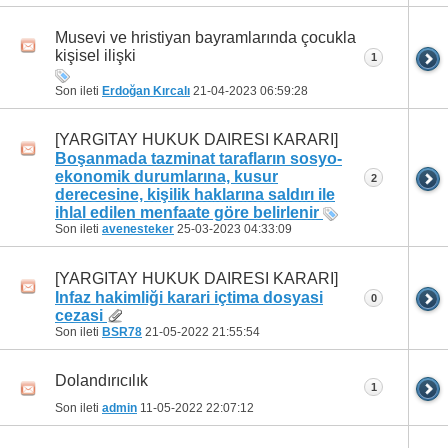
Musevi ve hristiyan bayramlarında çocukla
kişisel ilişki
1
Son ileti
Erdoğan Kırcalı
21-04-2023
06:59:28
[YARGITAY HUKUK DAIRESI KARARI]
Boşanmada tazminat tarafların sosyo-
ekonomik durumlarına, kusur
2
derecesine, kişilik haklarına saldırı ile
ihlal edilen menfaate göre belirlenir
Son ileti
avenesteker
25-03-2023
04:33:09
[YARGITAY HUKUK DAIRESI KARARI]
Infaz hakimliği karari içtima dosyasi
0
cezasi
Son ileti
BSR78
21-05-2022
21:55:54
Dolandırıcılık
1
Son ileti
admin
11-05-2022
22:07:12