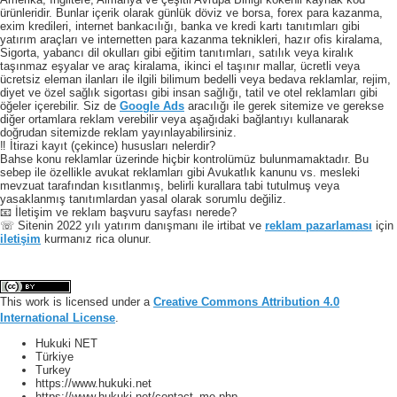
ürünleridir. Bunlar içerik olarak günlük döviz ve borsa, forex para kazanma,
exim kredileri, internet bankacılığı, banka ve kredi kartı tanıtımları gibi
yatırım araçları ve internetten para kazanma teknikleri, hazır ofis kiralama,
Sigorta, yabancı dil okulları gibi eğitim tanıtımları, satılık veya kiralık
taşınmaz eşyalar ve araç kiralama, ikinci el taşınır mallar, ücretli veya
ücretsiz eleman ilanları ile ilgili bilimum bedelli veya bedava reklamlar, rejim,
diyet ve özel sağlık sigortası gibi insan sağlığı, tatil ve otel reklamları gibi
öğeler içerebilir. Siz de
Google Ads
aracılığı ile gerek sitemize ve gerekse
diğer ortamlara reklam verebilir veya aşağıdaki bağlantıyı kullanarak
doğrudan sitemizde reklam yayınlayabilirsiniz.
‼️ İtirazi kayıt (çekince) hususları nelerdir?
Bahse konu reklamlar üzerinde hiçbir kontrolümüz bulunmamaktadır. Bu
sebep ile özellikle avukat reklamları gibi Avukatlık kanunu vs. mesleki
mevzuat tarafından kısıtlanmış, belirli kurallara tabi tutulmuş veya
yasaklanmış tanıtımlardan yasal olarak sorumlu değiliz.
📧 İletişim ve reklam başvuru sayfası nerede?
☏ Sitenin 2022 yılı yatırım danışmanı ile irtibat ve
reklam pazarlaması
için
iletişim
kurmanız rica olunur.
This work is licensed under a
Creative Commons Attribution 4.0
International License
.
Hukuki NET
Türkiye
Turkey
https://www.hukuki.net
https://www.hukuki.net/contact_me.php