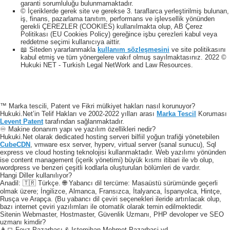
garanti sorumluluğu bulunmamaktadır.
© İçeriklerde gerek site ve gerekse 3. taraflarca yerleştirilmiş bulunan,
iş, finans, pazarlama tanıtım, performans ve işlevsellik yönünden
gerekli ÇEREZLER (COOKIES) kullanılmakta olup, AB Çerez
Politikası (EU Cookies Policy) gereğince işbu çerezleri kabul veya
reddetme seçimi kullanıcıya aittir.
📖 Siteden yararlanmakla
kullanım sözleşmesini
ve site politikasını
kabul etmiş ve tüm yönergelere vakıf olmuş sayılmaktasınız. 2022 ©
Hukuki NET - Turkish Legal NetWork and Law Resources.
™ Marka tescili, Patent ve Fikri mülkiyet hakları nasıl korunuyor?
Hukuki.Net’in Telif Hakları ve 2002-2022 yılları arası
Marka Tescil
Koruması
Levent Patent
tarafından sağlanmaktadır.
♾️ Makine donanım yapı ve yazılım özellikleri nedir?
Hukuki.Net olarak dedicated hosting serveri bilfiil yoğun trafiği yönetebilen
CubeCDN
, vmware esx server, hyperv, virtual server (sanal sunucu), Sql
express ve cloud hosting teknolojisi kullanmaktadır. Web yazılımı yönünden
ise content management (içerik yönetimi) büyük kısmı itibari ile vb olup,
wordpress ve benzeri çeşitli kodlarla oluşturulan bölümleri de vardır.
Hangi Diller kullanılıyor?
Anadil: 🇹🇷 Türkçe. 🌐 Yabancı dil tercüme: Masaüstü sürümünde geçerli
olmak üzere; İngilizce, Almanca, Fransızca, İtalyanca, İspanyolca, Hintçe,
Rusça ve Arapça. (Bu yabancı dil çeviri seçenekleri ileride artırılacak olup,
bazı internet çeviri yazılımları ile otomatik olarak temin edilmektedir.
Sitenin Webmaster, Hostmaster, Güvenlik Uzmanı, PHP devoloper ve SEO
uzmanı kimdir?
👨‍💻 Feyz Pazarbaşı & Istemihan Mehmet Pazarbasi vd.