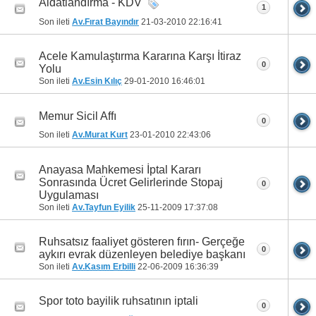
Aidatlandırma - KDV
1
Son ileti
Av.Fırat Bayındır
21-03-2010
22:16:41
Acele Kamulaştırma Kararına Karşı İtiraz
0
Yolu
Son ileti
Av.Esin Kılıç
29-01-2010
16:46:01
Memur Sicil Affı
0
Son ileti
Av.Murat Kurt
23-01-2010
22:43:06
Anayasa Mahkemesi İptal Kararı
Sonrasında Ücret Gelirlerinde Stopaj
0
Uygulaması
Son ileti
Av.Tayfun Eyilik
25-11-2009
17:37:08
Ruhsatsız faaliyet gösteren fırın- Gerçeğe
0
aykırı evrak düzenleyen belediye başkanı
Son ileti
Av.Kasım Erbilli
22-06-2009
16:36:39
Spor toto bayilik ruhsatının iptali
0