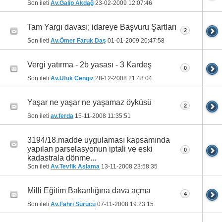
Son ileti
Av.Galip Akdağ
23-02-2009
12:07:46
Tam Yargı davası; idareye Başvuru Şartları
2
Son ileti
Av.Ömer Faruk Daş
01-01-2009
20:47:58
Vergi yatırma - 2b yasası - 3 Kardeş
0
Son ileti
Av.Ufuk Cengiz
28-12-2008
21:48:04
Yaşar ne yaşar ne yaşamaz öyküsü
2
Son ileti
av.ferda
15-11-2008
11:35:51
3194/18.madde uygulaması kapsamında
yapılan parselasyonun iptali ve eski
0
kadastrala dönme...
Son ileti
Av.Tevfik Aşlama
13-11-2008
23:58:35
Milli Eğitim Bakanlığına dava açma
4
Son ileti
Av.Fahri Sürücü
07-11-2008
19:23:15