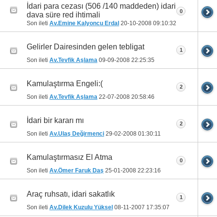
İdari para cezası (506 /140 maddeden) idari
0
dava süre red ihtimali
Son ileti
Av.Emine Kalyoncu Erdal
20-10-2008
09:10:32
Gelirler Dairesinden gelen tebligat
1
Son ileti
Av.Tevfik Aşlama
09-09-2008
22:25:35
Kamulaştırma Engeli:(
2
Son ileti
Av.Tevfik Aşlama
22-07-2008
20:58:46
İdari bir kararı mı
2
Son ileti
Av.Ulaş Değirmenci
29-02-2008
01:30:11
Kamulaştırmasız El Atma
0
Son ileti
Av.Ömer Faruk Daş
25-01-2008
22:23:16
Araç ruhsatı, idari sakatlık
1
Son ileti
Av.Dilek Kuzulu Yüksel
08-11-2007
17:35:07