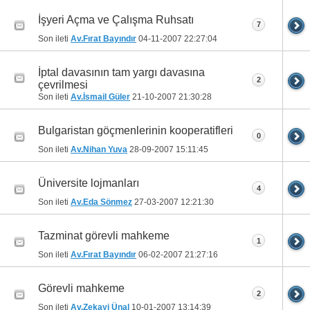
İşyeri Açma ve Çalışma Ruhsatı
7
Son ileti
Av.Fırat Bayındır
04-11-2007
22:27:04
İptal davasının tam yargı davasına
2
çevrilmesi
Son ileti
Av.İsmail Güler
21-10-2007
21:30:28
Bulgaristan göçmenlerinin kooperatifleri
0
Son ileti
Av.Nihan Yuva
28-09-2007
15:11:45
Üniversite lojmanları
4
Son ileti
Av.Eda Sönmez
27-03-2007
12:21:30
Tazminat görevli mahkeme
1
Son ileti
Av.Fırat Bayındır
06-02-2007
21:27:16
Görevli mahkeme
2
Son ileti
Av.Zekayi Ünal
10-01-2007
13:14:39