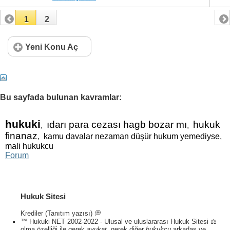
1
2
Yeni Konu Aç
Bu sayfada bulunan kavramlar:
hukuki
ıdarı para cezası hagb bozar mı
hukuk
,
,
finanaz
,
kamu davalar nezaman düşür hukum yemediyse
,
mali hukukcu
Forum
Hukuk Sitesi
Krediler (Tanıtım yazısı) 💭
™ Hukuki NET 2002-2022 - Ulusal ve uluslararası Hukuk Sitesi ⚖️
olma özelliği ile gerek
avukat
, gerek diğer
hukukçu
arkadaş ve