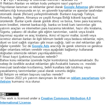
® Reklam Alanları ve reklam kodu yerleşimi nasıl yapılıyor?
Yayınlanan lansman ve reklamlar genel olarak
Google Adsense
gibi internet
reklamcılığı konusunda en iyi, en güvenilir kaynaklar ve ajanslar tarafından
otomatik olarak (Re'sen) yerleştirilmektedir. Bunların kaynağı Türkiye,
Amerika, Ingiltere, Almanya ve çeşitli Avrupa Birliği kökenli kaynak kod
ürünleridir. Bunlar içerik olarak günlük döviz ve borsa, forex para kazanma,
exim kredileri, internet bankacılığı, banka ve kredi kartı tanıtımları gibi
yatırım araçları ve internetten para kazanma teknikleri, hazır ofis kiralama,
Sigorta, yabancı dil okulları gibi eğitim tanıtımları, satılık veya kiralık
taşınmaz eşyalar ve araç kiralama, ikinci el taşınır mallar, ücretli veya
ücretsiz eleman ilanları ile ilgili bilimum bedelli veya bedava reklamlar, rejim,
diyet ve özel sağlık sigortası gibi insan sağlığı, tatil ve otel reklamları gibi
öğeler içerebilir. Siz de
Google Ads
aracılığı ile gerek sitemize ve gerekse
diğer ortamlara reklam verebilir veya aşağıdaki bağlantıyı kullanarak
doğrudan sitemizde reklam yayınlayabilirsiniz.
‼️ İtirazi kayıt (çekince) hususları nelerdir?
Bahse konu reklamlar üzerinde hiçbir kontrolümüz bulunmamaktadır. Bu
sebep ile özellikle avukat reklamları gibi Avukatlık kanunu vs. mesleki
mevzuat tarafından kısıtlanmış, belirli kurallara tabi tutulmuş veya
yasaklanmış tanıtımlardan yasal olarak sorumlu değiliz.
📧 İletişim ve reklam başvuru sayfası nerede?
☏ Sitenin 2022 yılı yatırım danışmanı ile irtibat ve
reklam pazarlaması
için
iletişim
kurmanız rica olunur.
This work is licensed under a
Creative Commons Attribution 4.0
International License
.