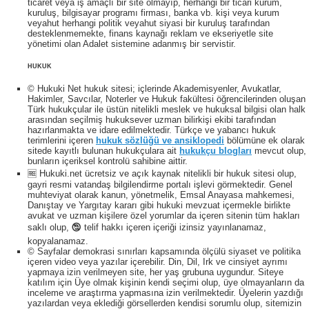
ticaret veya iş amaçlı bir site olmayıp, herhangi bir ticari kurum,
kuruluş, bilgisayar programı firması, banka vb. kişi veya kurum
veyahut herhangi politik veyahut siyasi bir kuruluş tarafından
desteklenmemekte, finans kaynağı reklam ve ekseriyetle site
yönetimi olan Adalet sistemine adanmış bir servistir.
HUKUK
© Hukuki Net hukuk sitesi; içlerinde Akademisyenler, Avukatlar,
Hakimler, Savcılar, Noterler ve Hukuk fakültesi öğrencilerinden oluşan
Türk hukukçular ile üstün nitelikli meslek ve hukuksal bilgisi olan halk
arasından seçilmiş hukuksever uzman bilirkişi ekibi tarafından
hazırlanmakta ve idare edilmektedir. Türkçe ve yabancı hukuk
terimlerini içeren
hukuk sözlüğü ve ansiklopedi
bölümüne ek olarak
sitede kayıtlı bulunan hukukçulara ait
hukukçu blogları
mevcut olup,
bunların içeriksel kontrolü sahibine aittir.
🆓 Hukuki.net ücretsiz ve açık kaynak nitelikli bir hukuk sitesi olup,
gayri resmi vatandaş bilgilendirme portalı işlevi görmektedir. Genel
muhteviyat olarak kanun, yönetmelik, Emsal Anayasa mahkemesi,
Danıştay ve Yargıtay kararı gibi hukuki mevzuat içermekle birlikte
avukat ve uzman kişilere özel yorumlar da içeren sitenin tüm hakları
saklı olup, 🕲 telif hakkı içeren içeriği izinsiz yayınlanamaz,
kopyalanamaz.
© Sayfalar demokrasi sınırları kapsamında ölçülü siyaset ve politika
içeren video veya yazılar içerebilir. Din, Dil, Irk ve cinsiyet ayrımı
yapmaya izin verilmeyen site, her yaş grubuna uygundur. Siteye
katılım için Üye olmak kişinin kendi seçimi olup, üye olmayanların da
inceleme ve araştırma yapmasına izin verilmektedir. Üyelerin yazdığı
yazılardan veya eklediği görsellerden kendisi sorumlu olup, sitemizin