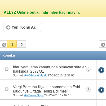
ALLYZ Online butik. İndirimleri kaçırmayın.
Yeni Konu Aç
1
2
Konular
İdari yargılama kanununda olmayan süreler
0
hakkında. 2577/31
Son ileti
Av.O.Murat Uçak
27-08-2013
11:37:05
Vergi Borcuna İlişkin İhbarnamenin Eski
5
Müdür ve Ortağa Tebliğ Edilmesi
Son ileti
Av.Engin Oğuz
22-12-2010
19:02:10