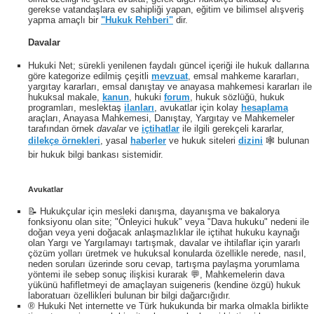
gerekse vatandaşlara ev sahipliği yapan, eğitim ve bilimsel alışveriş
yapma amaçlı bir
"Hukuk Rehberi"
dir.
Davalar
Hukuki Net; sürekli yenilenen faydalı güncel içeriği ile hukuk dallarına
göre kategorize edilmiş çeşitli
mevzuat
, emsal mahkeme kararları,
yargıtay kararları, emsal danıştay ve anayasa mahkemesi kararları ile
hukuksal makale,
kanun
, hukuki
forum
, hukuk sözlüğü, hukuk
programları, meslektaş
ilanları
, avukatlar için kolay
hesaplama
araçları, Anayasa Mahkemesi, Danıştay, Yargıtay ve Mahkemeler
tarafından örnek
davalar
ve
içtihatlar
ile ilgili gerekçeli kararlar,
dilekçe örnekleri
, yasal
haberler
ve hukuk siteleri
dizini
🕸 bulunan
bir hukuk bilgi bankası sistemidir.
Avukatlar
📝 Hukukçular için mesleki danışma, dayanışma ve bakalorya
fonksiyonu olan site; "Önleyici hukuk" veya "Dava hukuku" nedeni ile
doğan veya yeni doğacak anlaşmazlıklar ile içtihat hukuku kaynağı
olan Yargı ve Yargılamayı tartışmak, davalar ve ihtilaflar için yararlı
çözüm yolları üretmek ve hukuksal konularda özellikle nerede, nasıl,
neden soruları üzerinde soru cevap, tartışma paylaşma yorumlama
yöntemi ile sebep sonuç ilişkisi kurarak 💬, Mahkemelerin dava
yükünü hafifletmeyi de amaçlayan suigeneris (kendine özgü) hukuk
laboratuarı özellikleri bulunan bir bilgi dağarcığıdır.
® Hukuki Net internette ve Türk hukukunda bir marka olmakla birlikte