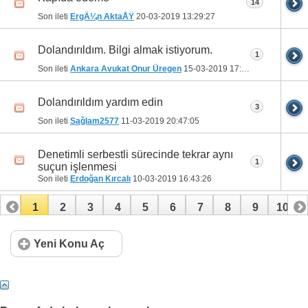
14
Son ileti
ErgÃ¼n AktaÅŸ
20-03-2019
13:29:27
Dolandırıldım. Bilgi almak istiyorum.
1
Son ileti
Ankara Avukat Onur Üregen
15-03-2019
17:12:51
Dolandırıldım yardım edin
3
Son ileti
Sağlam2577
11-03-2019
20:47:05
Denetimli serbestli sürecinde tekrar aynı
1
suçun işlenmesi
Son ileti
Erdoğan Kırcalı
10-03-2019
16:43:26
1
2
3
4
5
6
7
8
9
10
11
12
13
14
15
16
17
18
19
20
Yeni Konu Aç
21
22
23
24
25
26
27
28
29
30
31
32
33
34
35
36
37
38
39