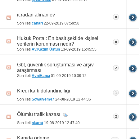
icradan alinan ev
0
Son ileti
canari
22-09-2019
07:59:58
Hukuk Portal: En basit şekilde kişisel
0
verilerin korunması nedir?
Son ileti
Av.Kazım Üstün
13-09-2019
15:45:55
Gbt, güvenlik soruşturması ve arşiv
2
araştırması
Son ileti
AvniHancı
01-09-2019
10:39:12
Kredi kartı dolandırıcılığı
1
Son ileti
Sowalyem47
24-08-2019
12:44:36
Ölümlü trafik kazası
2
Son ileti
nkarat
19-08-2019
12:47:40
Kapıda ödeme