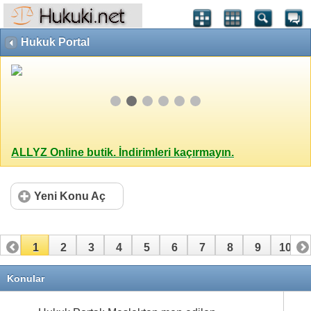
Hukuk Portal
ALLYZ Online butik. İndirimleri kaçırmayın.
Yeni Konu Aç
1
2
3
4
5
6
7
8
9
10
11
12
13
14
15
16
17
18
19
20
Konular
21
22
23
24
25
26
27
28
29
30