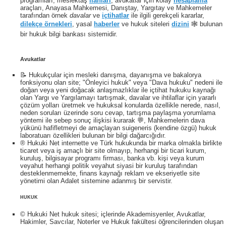
programları, meslektaş
ilanları
, avukatlar için kolay
hesaplama
araçları, Anayasa Mahkemesi, Danıştay, Yargıtay ve Mahkemeler
tarafından örnek
davalar
ve
içtihatlar
ile ilgili gerekçeli kararlar,
dilekçe örnekleri
, yasal
haberler
ve hukuk siteleri
dizini
🕸 bulunan
bir hukuk bilgi bankası sistemidir.
Avukatlar
📝 Hukukçular için mesleki danışma, dayanışma ve bakalorya
fonksiyonu olan site; "Önleyici hukuk" veya "Dava hukuku" nedeni ile
doğan veya yeni doğacak anlaşmazlıklar ile içtihat hukuku kaynağı
olan Yargı ve Yargılamayı tartışmak, davalar ve ihtilaflar için yararlı
çözüm yolları üretmek ve hukuksal konularda özellikle nerede, nasıl,
neden soruları üzerinde soru cevap, tartışma paylaşma yorumlama
yöntemi ile sebep sonuç ilişkisi kurarak 💬, Mahkemelerin dava
yükünü hafifletmeyi de amaçlayan suigeneris (kendine özgü) hukuk
laboratuarı özellikleri bulunan bir bilgi dağarcığıdır.
® Hukuki Net internette ve Türk hukukunda bir marka olmakla birlikte
ticaret veya iş amaçlı bir site olmayıp, herhangi bir ticari kurum,
kuruluş, bilgisayar programı firması, banka vb. kişi veya kurum
veyahut herhangi politik veyahut siyasi bir kuruluş tarafından
desteklenmemekte, finans kaynağı reklam ve ekseriyetle site
yönetimi olan Adalet sistemine adanmış bir servistir.
HUKUK
© Hukuki Net hukuk sitesi; içlerinde Akademisyenler, Avukatlar,
Hakimler, Savcılar, Noterler ve Hukuk fakültesi öğrencilerinden oluşan