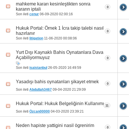
mahkeme kararı kesinleştikten sonra
0
kararın iptali
Son ileti
cenur
06-09-2020
02:00:16
Hukuk Portal: Örnek 1 İcra takip talebi nasıl
0
hazırlanır
Son ileti
litigation
11-06-2020
00:08:06
Yurt Dışı Kaynaklı Bahis Oynatanlara Dava
Açabiliyormuyuz
0
Son ileti
isaistanbul
26-05-2020
16:49:59
Yasadışı bahis oynatanları şikayet etmek
0
Son ileti
Abdullah3467
09-04-2020
21:29:09
Hukuk Portal: Hukuk Belgeliğinin Kullanımı
11
Son ileti
Özcan00000
04-03-2020
23:39:21
Neden hapiste yattigini nasil ögrenirim
0