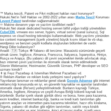
™ Marka tescili, Patent ve Fikri mülkiyet hakları nasıl korunuyor?
Hukuki.Net’in Telif Hakları ve 2002-2022 yılları arası
Marka Tescil
Koruması
Levent Patent
tarafından sağlanmaktadır.
♾️ Makine donanım yapı ve yazılım özellikleri nedir?
Hukuki.Net olarak dedicated hosting serveri bilfiil yoğun trafiği yönetebilen
CubeCDN
, vmware esx server, hyperv, virtual server (sanal sunucu), Sql
express ve cloud hosting teknolojisi kullanmaktadır. Web yazılımı yönünden
ise content management (içerik yönetimi) büyük kısmı itibari ile vb olup,
wordpress ve benzeri çeşitli kodlarla oluşturulan bölümleri de vardır.
Hangi Diller kullanılıyor?
Anadil: 🇹🇷 Türkçe. 🌐 Yabancı dil tercüme: Masaüstü sürümünde geçerli
olmak üzere; İngilizce, Almanca, Fransızca, İtalyanca, İspanyolca, Hintçe,
Rusça ve Arapça. (Bu yabancı dil çeviri seçenekleri ileride artırılacak olup,
bazı internet çeviri yazılımları ile otomatik olarak temin edilmektedir.
Sitenin Webmaster, Hostmaster, Güvenlik Uzmanı, PHP devoloper ve SEO
uzmanı kimdir?
👨‍💻 Feyz Pazarbaşı & Istemihan Mehmet Pazarbasi vd.
® Reklam Alanları ve reklam kodu yerleşimi nasıl yapılıyor?
Yayınlanan lansman ve reklamlar genel olarak
Google Adsense
gibi internet
reklamcılığı konusunda en iyi, en güvenilir kaynaklar ve ajanslar tarafından
otomatik olarak (Re'sen) yerleştirilmektedir. Bunların kaynağı Türkiye,
Amerika, Ingiltere, Almanya ve çeşitli Avrupa Birliği kökenli kaynak kod
ürünleridir. Bunlar içerik olarak günlük döviz ve borsa, forex para kazanma,
exim kredileri, internet bankacılığı, banka ve kredi kartı tanıtımları gibi
yatırım araçları ve internetten para kazanma teknikleri, hazır ofis kiralama,
Sigorta, yabancı dil okulları gibi eğitim tanıtımları, satılık veya kiralık
taşınmaz eşyalar ve araç kiralama, ikinci el taşınır mallar, ücretli veya