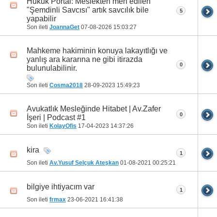
Hukuk Portal: Meslekten men edilen
"Şemdinli Savcısı" artık savcılık bile
5
31
32
33
34
35
36
37
38
39
yapabilir
Son ileti
JoannaGet
07-08-2026
15:03:27
Mahkeme hakiminin konuya lakayıtlığı ve
yanlış ara kararına ne gibi itirazda
0
bulunulabilinir.
Son ileti
Cosma2018
28-09-2023
15:49:23
Avukatlık Mesleğinde Hitabet | Av.Zafer
0
İşeri | Podcast #1
Son ileti
KolayOfis
17-04-2023
14:37:26
kira
1
Son ileti
Av.Yusuf Selçuk Ateşkan
01-08-2021
00:25:21
bilgiye ihtiyacım var
1
Son ileti
frmax
23-06-2021
16:41:38