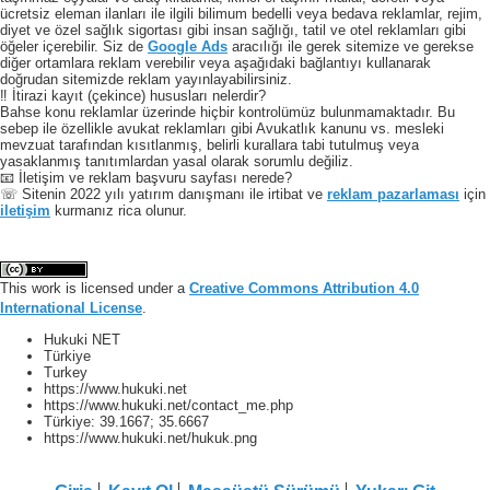
ücretsiz eleman ilanları ile ilgili bilimum bedelli veya bedava reklamlar, rejim,
diyet ve özel sağlık sigortası gibi insan sağlığı, tatil ve otel reklamları gibi
öğeler içerebilir. Siz de
Google Ads
aracılığı ile gerek sitemize ve gerekse
diğer ortamlara reklam verebilir veya aşağıdaki bağlantıyı kullanarak
doğrudan sitemizde reklam yayınlayabilirsiniz.
‼️ İtirazi kayıt (çekince) hususları nelerdir?
Bahse konu reklamlar üzerinde hiçbir kontrolümüz bulunmamaktadır. Bu
sebep ile özellikle avukat reklamları gibi Avukatlık kanunu vs. mesleki
mevzuat tarafından kısıtlanmış, belirli kurallara tabi tutulmuş veya
yasaklanmış tanıtımlardan yasal olarak sorumlu değiliz.
📧 İletişim ve reklam başvuru sayfası nerede?
☏ Sitenin 2022 yılı yatırım danışmanı ile irtibat ve
reklam pazarlaması
için
iletişim
kurmanız rica olunur.
This work is licensed under a
Creative Commons Attribution 4.0
International License
.
Hukuki NET
Türkiye
Turkey
https://www.hukuki.net
https://www.hukuki.net/contact_me.php
Türkiye:
39.1667
;
35.6667
https://www.hukuki.net/hukuk.png