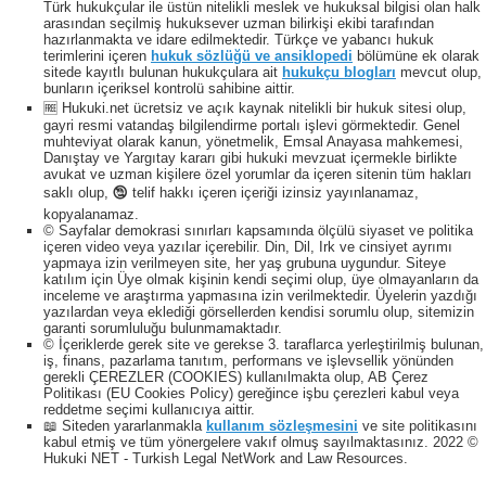
Türk hukukçular ile üstün nitelikli meslek ve hukuksal bilgisi olan halk
arasından seçilmiş hukuksever uzman bilirkişi ekibi tarafından
hazırlanmakta ve idare edilmektedir. Türkçe ve yabancı hukuk
terimlerini içeren
hukuk sözlüğü ve ansiklopedi
bölümüne ek olarak
sitede kayıtlı bulunan hukukçulara ait
hukukçu blogları
mevcut olup,
bunların içeriksel kontrolü sahibine aittir.
🆓 Hukuki.net ücretsiz ve açık kaynak nitelikli bir hukuk sitesi olup,
gayri resmi vatandaş bilgilendirme portalı işlevi görmektedir. Genel
muhteviyat olarak kanun, yönetmelik, Emsal Anayasa mahkemesi,
Danıştay ve Yargıtay kararı gibi hukuki mevzuat içermekle birlikte
avukat ve uzman kişilere özel yorumlar da içeren sitenin tüm hakları
saklı olup, 🕲 telif hakkı içeren içeriği izinsiz yayınlanamaz,
kopyalanamaz.
© Sayfalar demokrasi sınırları kapsamında ölçülü siyaset ve politika
içeren video veya yazılar içerebilir. Din, Dil, Irk ve cinsiyet ayrımı
yapmaya izin verilmeyen site, her yaş grubuna uygundur. Siteye
katılım için Üye olmak kişinin kendi seçimi olup, üye olmayanların da
inceleme ve araştırma yapmasına izin verilmektedir. Üyelerin yazdığı
yazılardan veya eklediği görsellerden kendisi sorumlu olup, sitemizin
garanti sorumluluğu bulunmamaktadır.
© İçeriklerde gerek site ve gerekse 3. taraflarca yerleştirilmiş bulunan,
iş, finans, pazarlama tanıtım, performans ve işlevsellik yönünden
gerekli ÇEREZLER (COOKIES) kullanılmakta olup, AB Çerez
Politikası (EU Cookies Policy) gereğince işbu çerezleri kabul veya
reddetme seçimi kullanıcıya aittir.
📖 Siteden yararlanmakla
kullanım sözleşmesini
ve site politikasını
kabul etmiş ve tüm yönergelere vakıf olmuş sayılmaktasınız. 2022 ©
Hukuki NET - Turkish Legal NetWork and Law Resources.