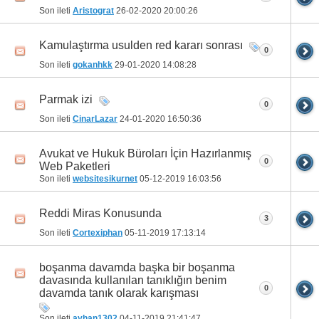
Son ileti
Aristograt
26-02-2020
20:00:26
Kamulaştırma usulden red kararı sonrası
0
Son ileti
gokanhkk
29-01-2020
14:08:28
Parmak izi
0
Son ileti
CinarLazar
24-01-2020
16:50:36
Avukat ve Hukuk Büroları İçin Hazırlanmış
0
Web Paketleri
Son ileti
websitesikurnet
05-12-2019
16:03:56
Reddi Miras Konusunda
3
Son ileti
Cortexiphan
05-11-2019
17:13:14
boşanma davamda başka bir boşanma
davasında kullanılan tanıklığın benim
0
davamda tanık olarak karışması
Son ileti
ayhan1302
04-11-2019
21:41:47