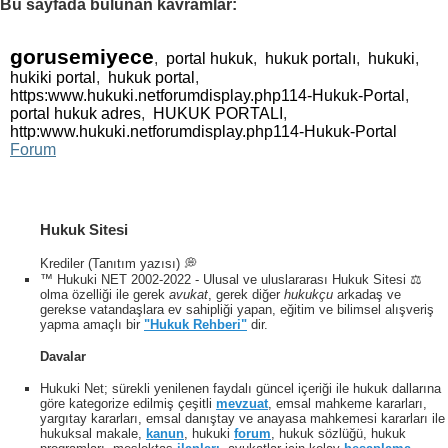
Bu sayfada bulunan kavramlar:
gorusemiyece
,
portal hukuk
,
hukuk portalı
,
hukuki
,
hukiki portal
,
hukuk portal
,
https:www.hukuki.netforumdisplay.php114-Hukuk-Portal
,
portal hukuk adres
,
HUKUK PORTALI
,
http:www.hukuki.netforumdisplay.php114-Hukuk-Portal
Forum
Hukuk Sitesi
Krediler (Tanıtım yazısı) 💭
™ Hukuki NET 2002-2022 - Ulusal ve uluslararası Hukuk Sitesi ⚖️
olma özelliği ile gerek
avukat
, gerek diğer
hukukçu
arkadaş ve
gerekse vatandaşlara ev sahipliği yapan, eğitim ve bilimsel alışveriş
yapma amaçlı bir
"Hukuk Rehberi"
dir.
Davalar
Hukuki Net; sürekli yenilenen faydalı güncel içeriği ile hukuk dallarına
göre kategorize edilmiş çeşitli
mevzuat
, emsal mahkeme kararları,
yargıtay kararları, emsal danıştay ve anayasa mahkemesi kararları ile
hukuksal makale,
kanun
, hukuki
forum
, hukuk sözlüğü, hukuk