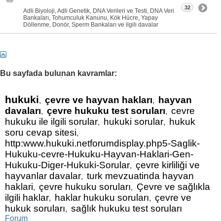
32
Adli Biyoloji, Adli Genetik, DNA Verileri ve Testi, DNA Veri
Bankaları, Tohumculuk Kanunu, Kök Hücre, Yapay
Döllenme, Donör, Sperm Bankaları ve ilgili davalar
Bu sayfada bulunan kavramlar:
hukuki
çevre ve hayvan hakları
hayvan
,
,
davaları
çevre hukuku test soruları
cevre
,
,
hukuku ile ilgili sorular
hukuki sorular
hukuk
,
,
soru cevap sitesi
,
http:www.hukuki.netforumdisplay.php5-Saglik-
Hukuku-cevre-Hukuku-Hayvan-Haklari-Gen-
Hukuku-Diger-Hukuki-Sorular
çevre kirliliği ve
,
hayvanlar davalar
turk mevzuatinda hayvan
,
haklari
çevre hukuku soruları
Çevre ve sağlıkla
,
,
ilgili haklar
haklar hukuku soruları
çevre ve
,
,
hukuk soruları
sağlık hukuku test soruları
,
Forum