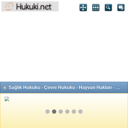
Sağlık Hukuku - Çevre Hukuku - Hayvan Hakları - Gen Hukuku - Diğer Hukuki Sorular