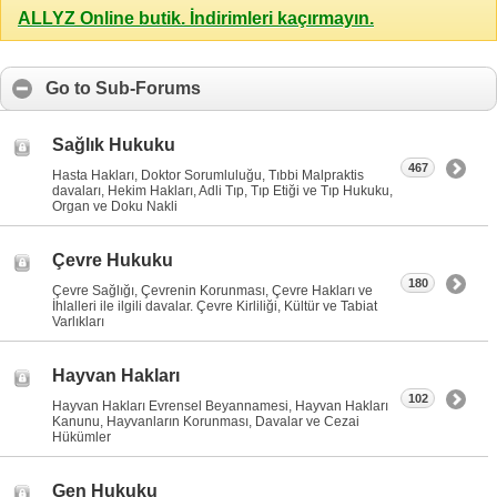
ALLYZ Online butik. İndirimleri kaçırmayın.
Go to Sub-Forums
Sağlık Hukuku
467
Hasta Hakları, Doktor Sorumluluğu, Tıbbi Malpraktis
davaları, Hekim Hakları, Adli Tıp, Tıp Etiği ve Tıp Hukuku,
Organ ve Doku Nakli
Çevre Hukuku
180
Çevre Sağlığı, Çevrenin Korunması, Çevre Hakları ve
İhlalleri ile ilgili davalar. Çevre Kirliliği, Kültür ve Tabiat
Varlıkları
Hayvan Hakları
102
Hayvan Hakları Evrensel Beyannamesi, Hayvan Hakları
Kanunu, Hayvanların Korunması, Davalar ve Cezai
Hükümler
Gen Hukuku