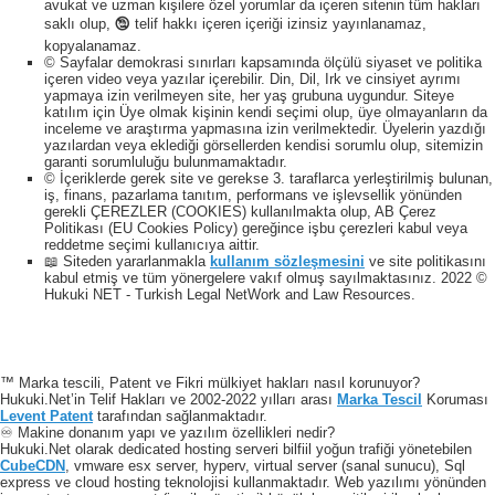
avukat ve uzman kişilere özel yorumlar da içeren sitenin tüm hakları
saklı olup, 🕲 telif hakkı içeren içeriği izinsiz yayınlanamaz,
kopyalanamaz.
© Sayfalar demokrasi sınırları kapsamında ölçülü siyaset ve politika
içeren video veya yazılar içerebilir. Din, Dil, Irk ve cinsiyet ayrımı
yapmaya izin verilmeyen site, her yaş grubuna uygundur. Siteye
katılım için Üye olmak kişinin kendi seçimi olup, üye olmayanların da
inceleme ve araştırma yapmasına izin verilmektedir. Üyelerin yazdığı
yazılardan veya eklediği görsellerden kendisi sorumlu olup, sitemizin
garanti sorumluluğu bulunmamaktadır.
© İçeriklerde gerek site ve gerekse 3. taraflarca yerleştirilmiş bulunan,
iş, finans, pazarlama tanıtım, performans ve işlevsellik yönünden
gerekli ÇEREZLER (COOKIES) kullanılmakta olup, AB Çerez
Politikası (EU Cookies Policy) gereğince işbu çerezleri kabul veya
reddetme seçimi kullanıcıya aittir.
📖 Siteden yararlanmakla
kullanım sözleşmesini
ve site politikasını
kabul etmiş ve tüm yönergelere vakıf olmuş sayılmaktasınız. 2022 ©
Hukuki NET - Turkish Legal NetWork and Law Resources.
™ Marka tescili, Patent ve Fikri mülkiyet hakları nasıl korunuyor?
Hukuki.Net’in Telif Hakları ve 2002-2022 yılları arası
Marka Tescil
Koruması
Levent Patent
tarafından sağlanmaktadır.
♾️ Makine donanım yapı ve yazılım özellikleri nedir?
Hukuki.Net olarak dedicated hosting serveri bilfiil yoğun trafiği yönetebilen
CubeCDN
, vmware esx server, hyperv, virtual server (sanal sunucu), Sql
express ve cloud hosting teknolojisi kullanmaktadır. Web yazılımı yönünden