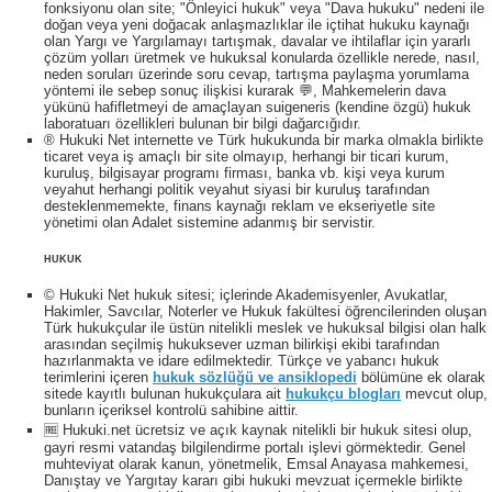
fonksiyonu olan site; "Önleyici hukuk" veya "Dava hukuku" nedeni ile
doğan veya yeni doğacak anlaşmazlıklar ile içtihat hukuku kaynağı
olan Yargı ve Yargılamayı tartışmak, davalar ve ihtilaflar için yararlı
çözüm yolları üretmek ve hukuksal konularda özellikle nerede, nasıl,
neden soruları üzerinde soru cevap, tartışma paylaşma yorumlama
yöntemi ile sebep sonuç ilişkisi kurarak 💬, Mahkemelerin dava
yükünü hafifletmeyi de amaçlayan suigeneris (kendine özgü) hukuk
laboratuarı özellikleri bulunan bir bilgi dağarcığıdır.
® Hukuki Net internette ve Türk hukukunda bir marka olmakla birlikte
ticaret veya iş amaçlı bir site olmayıp, herhangi bir ticari kurum,
kuruluş, bilgisayar programı firması, banka vb. kişi veya kurum
veyahut herhangi politik veyahut siyasi bir kuruluş tarafından
desteklenmemekte, finans kaynağı reklam ve ekseriyetle site
yönetimi olan Adalet sistemine adanmış bir servistir.
HUKUK
© Hukuki Net hukuk sitesi; içlerinde Akademisyenler, Avukatlar,
Hakimler, Savcılar, Noterler ve Hukuk fakültesi öğrencilerinden oluşan
Türk hukukçular ile üstün nitelikli meslek ve hukuksal bilgisi olan halk
arasından seçilmiş hukuksever uzman bilirkişi ekibi tarafından
hazırlanmakta ve idare edilmektedir. Türkçe ve yabancı hukuk
terimlerini içeren
hukuk sözlüğü ve ansiklopedi
bölümüne ek olarak
sitede kayıtlı bulunan hukukçulara ait
hukukçu blogları
mevcut olup,
bunların içeriksel kontrolü sahibine aittir.
🆓 Hukuki.net ücretsiz ve açık kaynak nitelikli bir hukuk sitesi olup,
gayri resmi vatandaş bilgilendirme portalı işlevi görmektedir. Genel
muhteviyat olarak kanun, yönetmelik, Emsal Anayasa mahkemesi,
Danıştay ve Yargıtay kararı gibi hukuki mevzuat içermekle birlikte