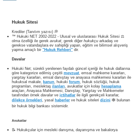
Hukuk Sitesi
Krediler (Tanıtım yazısı) 💭
™ Hukuki NET 2002-2022 - Ulusal ve uluslararası Hukuk Sitesi ⚖️
olma özelliği ile gerek
avukat
, gerek diğer
hukukçu
arkadaş ve
gerekse vatandaşlara ev sahipliği yapan, eğitim ve bilimsel alışveriş
yapma amaçlı bir
"Hukuk Rehberi"
dir.
Davalar
Hukuki Net; sürekli yenilenen faydalı güncel içeriği ile hukuk dallarına
göre kategorize edilmiş çeşitli
mevzuat
, emsal mahkeme kararları,
yargıtay kararları, emsal danıştay ve anayasa mahkemesi kararları ile
hukuksal makale,
kanun
, hukuki
forum
, hukuk sözlüğü, hukuk
programları, meslektaş
ilanları
, avukatlar için kolay
hesaplama
araçları, Anayasa Mahkemesi, Danıştay, Yargıtay ve Mahkemeler
tarafından örnek
davalar
ve
içtihatlar
ile ilgili gerekçeli kararlar,
dilekçe örnekleri
, yasal
haberler
ve hukuk siteleri
dizini
🕸 bulunan
bir hukuk bilgi bankası sistemidir.
Avukatlar
📝 Hukukçular için mesleki danışma, dayanışma ve bakalorya