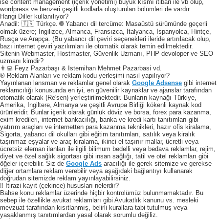
ise content management (içerik yönetimi) büyük kısmı itibari ile vb olup,
wordpress ve benzeri çeşitli kodlarla oluşturulan bölümleri de vardır.
Hangi Diller kullanılıyor?
Anadil: 🇹🇷 Türkçe. 🌐 Yabancı dil tercüme: Masaüstü sürümünde geçerli
olmak üzere; İngilizce, Almanca, Fransızca, İtalyanca, İspanyolca, Hintçe,
Rusça ve Arapça. (Bu yabancı dil çeviri seçenekleri ileride artırılacak olup,
bazı internet çeviri yazılımları ile otomatik olarak temin edilmektedir.
Sitenin Webmaster, Hostmaster, Güvenlik Uzmanı, PHP devoloper ve SEO
uzmanı kimdir?
👨‍💻 Feyz Pazarbaşı & Istemihan Mehmet Pazarbasi vd.
® Reklam Alanları ve reklam kodu yerleşimi nasıl yapılıyor?
Yayınlanan lansman ve reklamlar genel olarak
Google Adsense
gibi internet
reklamcılığı konusunda en iyi, en güvenilir kaynaklar ve ajanslar tarafından
otomatik olarak (Re'sen) yerleştirilmektedir. Bunların kaynağı Türkiye,
Amerika, Ingiltere, Almanya ve çeşitli Avrupa Birliği kökenli kaynak kod
ürünleridir. Bunlar içerik olarak günlük döviz ve borsa, forex para kazanma,
exim kredileri, internet bankacılığı, banka ve kredi kartı tanıtımları gibi
yatırım araçları ve internetten para kazanma teknikleri, hazır ofis kiralama,
Sigorta, yabancı dil okulları gibi eğitim tanıtımları, satılık veya kiralık
taşınmaz eşyalar ve araç kiralama, ikinci el taşınır mallar, ücretli veya
ücretsiz eleman ilanları ile ilgili bilimum bedelli veya bedava reklamlar, rejim,
diyet ve özel sağlık sigortası gibi insan sağlığı, tatil ve otel reklamları gibi
öğeler içerebilir. Siz de
Google Ads
aracılığı ile gerek sitemize ve gerekse
diğer ortamlara reklam verebilir veya aşağıdaki bağlantıyı kullanarak
doğrudan sitemizde reklam yayınlayabilirsiniz.
‼️ İtirazi kayıt (çekince) hususları nelerdir?
Bahse konu reklamlar üzerinde hiçbir kontrolümüz bulunmamaktadır. Bu
sebep ile özellikle avukat reklamları gibi Avukatlık kanunu vs. mesleki
mevzuat tarafından kısıtlanmış, belirli kurallara tabi tutulmuş veya
yasaklanmış tanıtımlardan yasal olarak sorumlu değiliz.