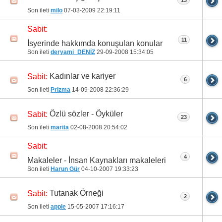
Son ileti
milo
07-03-2009
22:19:11
Sabit:
11
İsyerinde hakkımda konuşulan konular
Son ileti
deryami_DENİZ
29-09-2008
15:34:05
Kadınlar ve kariyer
Sabit:
6
Son ileti
Prizma
14-09-2008
22:36:29
Özlü sözler - Öyküler
Sabit:
23
Son ileti
marita
02-08-2008
20:54:02
Sabit:
4
Makaleler - İnsan Kaynakları makaleleri
Son ileti
Harun Gür
04-10-2007
19:33:23
Tutanak Örneği
Sabit:
2
Son ileti
apple
15-05-2007
17:16:17