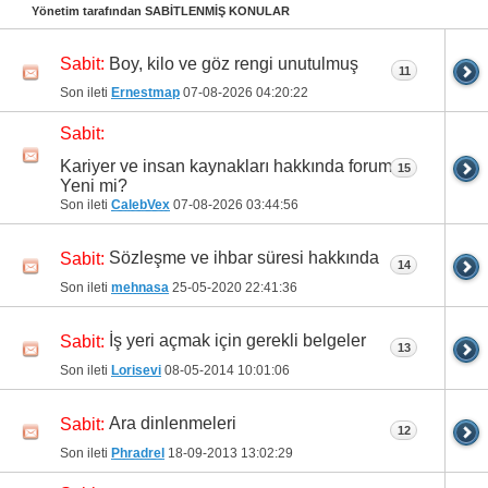
Yönetim tarafından SABİTLENMİŞ KONULAR
Boy, kilo ve göz rengi unutulmuş
Sabit:
11
Son ileti
Ernestmap
07-08-2026
04:20:22
Sabit:
Kariyer ve insan kaynakları hakkında forum
15
Yeni mi?
Son ileti
CalebVex
07-08-2026
03:44:56
Sözleşme ve ihbar süresi hakkında
Sabit:
14
Son ileti
mehnasa
25-05-2020
22:41:36
İş yeri açmak için gerekli belgeler
Sabit:
13
Son ileti
Lorisevi
08-05-2014
10:01:06
Ara dinlenmeleri
Sabit:
12
Son ileti
Phradrel
18-09-2013
13:02:29