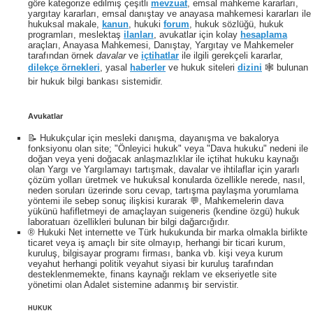
göre kategorize edilmiş çeşitli
mevzuat
, emsal mahkeme kararları,
yargıtay kararları, emsal danıştay ve anayasa mahkemesi kararları ile
hukuksal makale,
kanun
, hukuki
forum
, hukuk sözlüğü, hukuk
programları, meslektaş
ilanları
, avukatlar için kolay
hesaplama
araçları, Anayasa Mahkemesi, Danıştay, Yargıtay ve Mahkemeler
tarafından örnek
davalar
ve
içtihatlar
ile ilgili gerekçeli kararlar,
dilekçe örnekleri
, yasal
haberler
ve hukuk siteleri
dizini
🕸 bulunan
bir hukuk bilgi bankası sistemidir.
Avukatlar
📝 Hukukçular için mesleki danışma, dayanışma ve bakalorya
fonksiyonu olan site; "Önleyici hukuk" veya "Dava hukuku" nedeni ile
doğan veya yeni doğacak anlaşmazlıklar ile içtihat hukuku kaynağı
olan Yargı ve Yargılamayı tartışmak, davalar ve ihtilaflar için yararlı
çözüm yolları üretmek ve hukuksal konularda özellikle nerede, nasıl,
neden soruları üzerinde soru cevap, tartışma paylaşma yorumlama
yöntemi ile sebep sonuç ilişkisi kurarak 💬, Mahkemelerin dava
yükünü hafifletmeyi de amaçlayan suigeneris (kendine özgü) hukuk
laboratuarı özellikleri bulunan bir bilgi dağarcığıdır.
® Hukuki Net internette ve Türk hukukunda bir marka olmakla birlikte
ticaret veya iş amaçlı bir site olmayıp, herhangi bir ticari kurum,
kuruluş, bilgisayar programı firması, banka vb. kişi veya kurum
veyahut herhangi politik veyahut siyasi bir kuruluş tarafından
desteklenmemekte, finans kaynağı reklam ve ekseriyetle site
yönetimi olan Adalet sistemine adanmış bir servistir.
HUKUK