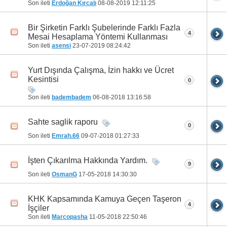
Son ileti
Erdoğan Kırcalı
08-08-2019
12:11:25
Bir Şirketin Farklı Şubelerinde Farklı Fazla
4
Mesai Hesaplama Yöntemi Kullanması
Son ileti
asensi
23-07-2019
08:24:42
Yurt Dışında Çalışma, İzin hakkı ve Ücret
Kesintisi
0
Son ileti
badembadem
06-08-2018
13:16:58
Sahte saglik raporu
0
Son ileti
Emrah.66
09-07-2018
01:27:33
İşten Çıkarılma Hakkında Yardım.
9
Son ileti
OsmanG
17-05-2018
14:30:30
KHK Kapsamında Kamuya Geçen Taşeron
4
İşçiler
Son ileti
Marcopasha
11-05-2018
22:50:46