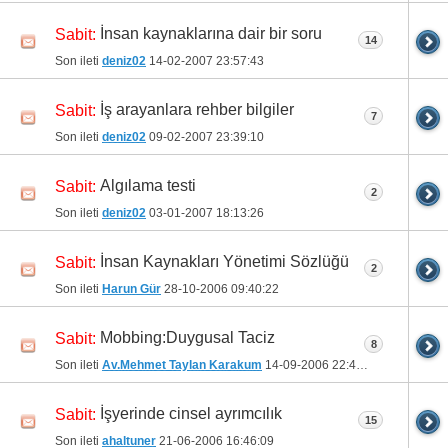
İnsan kaynaklarına dair bir soru
Sabit:
14
Son ileti
deniz02
14-02-2007
23:57:43
İş arayanlara rehber bilgiler
Sabit:
7
Son ileti
deniz02
09-02-2007
23:39:10
Algılama testi
Sabit:
2
Son ileti
deniz02
03-01-2007
18:13:26
İnsan Kaynakları Yönetimi Sözlüğü
Sabit:
2
Son ileti
Harun Gür
28-10-2006
09:40:22
Mobbing:Duygusal Taciz
Sabit:
8
Son ileti
Av.Mehmet Taylan Karakum
14-09-2006
22:47:37
İşyerinde cinsel ayrımcılık
Sabit:
15
Son ileti
ahaltuner
21-06-2006
16:46:09