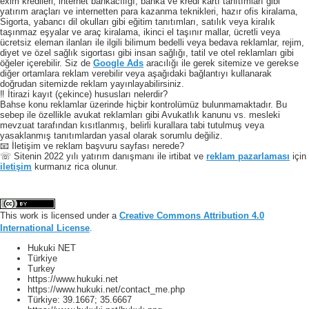
exim kredileri, internet bankacılığı, banka ve kredi kartı tanıtımları gibi
yatırım araçları ve internetten para kazanma teknikleri, hazır ofis kiralama,
Sigorta, yabancı dil okulları gibi eğitim tanıtımları, satılık veya kiralık
taşınmaz eşyalar ve araç kiralama, ikinci el taşınır mallar, ücretli veya
ücretsiz eleman ilanları ile ilgili bilimum bedelli veya bedava reklamlar, rejim,
diyet ve özel sağlık sigortası gibi insan sağlığı, tatil ve otel reklamları gibi
öğeler içerebilir. Siz de
Google Ads
aracılığı ile gerek sitemize ve gerekse
diğer ortamlara reklam verebilir veya aşağıdaki bağlantıyı kullanarak
doğrudan sitemizde reklam yayınlayabilirsiniz.
‼️ İtirazi kayıt (çekince) hususları nelerdir?
Bahse konu reklamlar üzerinde hiçbir kontrolümüz bulunmamaktadır. Bu
sebep ile özellikle avukat reklamları gibi Avukatlık kanunu vs. mesleki
mevzuat tarafından kısıtlanmış, belirli kurallara tabi tutulmuş veya
yasaklanmış tanıtımlardan yasal olarak sorumlu değiliz.
📧 İletişim ve reklam başvuru sayfası nerede?
☏ Sitenin 2022 yılı yatırım danışmanı ile irtibat ve
reklam pazarlaması
için
iletişim
kurmanız rica olunur.
This work is licensed under a
Creative Commons Attribution 4.0
International License
.
Hukuki NET
Türkiye
Turkey
https://www.hukuki.net
https://www.hukuki.net/contact_me.php
Türkiye:
39.1667
;
35.6667