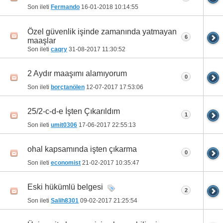
Son ileti
Fermando
16-01-2018
10:14:55
Özel güvenlik işinde zamanında yatmayan
6
maaşlar
Son ileti
caqry
31-08-2017
11:30:52
2 Aydır maaşımı alamıyorum
0
Son ileti
borçtanölen
12-07-2017
17:53:06
25/2-c-d-e İşten Çıkarıldım
1
Son ileti
umit0306
17-06-2017
22:55:13
ohal kapsamında işten çıkarma
0
Son ileti
economist
21-02-2017
10:35:47
Eski hükümlü belgesi
2
Son ileti
Salih8301
09-02-2017
21:25:54