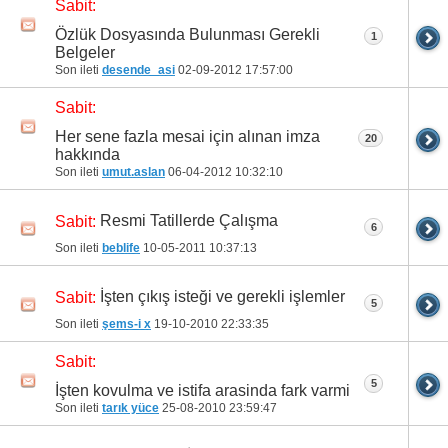
Sabit:
Özlük Dosyasında Bulunması Gerekli
1
Belgeler
Son ileti
desende_asi
02-09-2012
17:57:00
Sabit:
Her sene fazla mesai için alınan imza
20
hakkında
Son ileti
umut.aslan
06-04-2012
10:32:10
Resmi Tatillerde Çalışma
Sabit:
6
Son ileti
beblife
10-05-2011
10:37:13
İşten çıkış isteği ve gerekli işlemler
Sabit:
5
Son ileti
şems-i x
19-10-2010
22:33:35
Sabit:
5
İşten kovulma ve istifa arasinda fark varmi
Son ileti
tarık yüce
25-08-2010
23:59:47