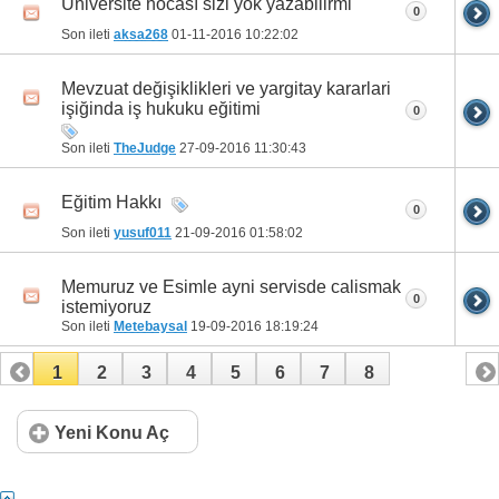
Üniversite hocası sizi yok yazabilirmi
0
Son ileti
aksa268
01-11-2016
10:22:02
Mevzuat değişiklikleri ve yargitay kararlari
işiğinda iş hukuku eğitimi
0
Son ileti
TheJudge
27-09-2016
11:30:43
Eğitim Hakkı
0
Son ileti
yusuf011
21-09-2016
01:58:02
Memuruz ve Esimle ayni servisde calismak
0
istemiyoruz
Son ileti
Metebaysal
19-09-2016
18:19:24
1
2
3
4
5
6
7
8
Yeni Konu Aç