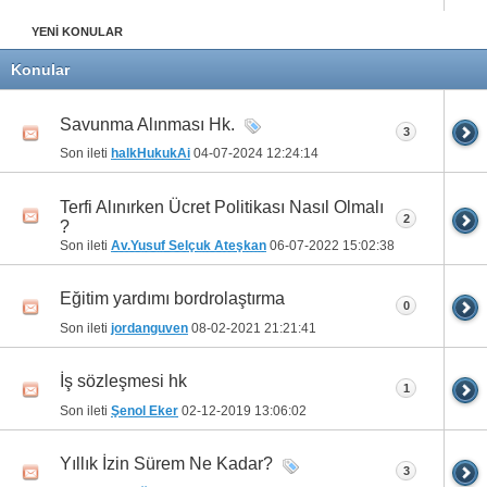
YENİ KONULAR
Konular
Savunma Alınması Hk.
3
Son ileti
halkHukukAi
04-07-2024
12:24:14
Terfi Alınırken Ücret Politikası Nasıl Olmalı
2
?
Son ileti
Av.Yusuf Selçuk Ateşkan
06-07-2022
15:02:38
Eğitim yardımı bordrolaştırma
0
Son ileti
jordanguven
08-02-2021
21:21:41
İş sözleşmesi hk
1
Son ileti
Şenol Eker
02-12-2019
13:06:02
Yıllık İzin Sürem Ne Kadar?
3