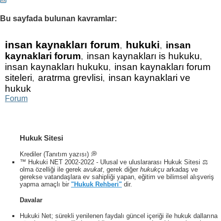
Bu sayfada bulunan kavramlar:
insan kaynakları forum
hukuki
insan
,
,
kaynaklari forum
insan kaynakları is hukuku
,
,
insan kaynakları hukuku
insan kaynakları forum
,
siteleri
aratrma grevlisi
insan kaynaklari ve
,
,
hukuk
Forum
Hukuk Sitesi
Krediler (Tanıtım yazısı) 💭
™ Hukuki NET 2002-2022 - Ulusal ve uluslararası Hukuk Sitesi ⚖️
olma özelliği ile gerek
avukat
, gerek diğer
hukukçu
arkadaş ve
gerekse vatandaşlara ev sahipliği yapan, eğitim ve bilimsel alışveriş
yapma amaçlı bir
"Hukuk Rehberi"
dir.
Davalar
Hukuki Net; sürekli yenilenen faydalı güncel içeriği ile hukuk dallarına