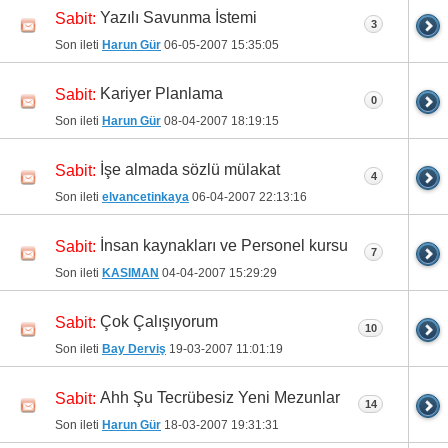
Yazılı Savunma İstemi
Sabit:
3
Son ileti
Harun Gür
06-05-2007
15:35:05
Kariyer Planlama
Sabit:
0
Son ileti
Harun Gür
08-04-2007
18:19:15
İşe almada sözlü mülakat
Sabit:
4
Son ileti
elvancetinkaya
06-04-2007
22:13:16
İnsan kaynakları ve Personel kursu
Sabit:
7
Son ileti
KASIMAN
04-04-2007
15:29:29
Çok Çalışıyorum
Sabit:
10
Son ileti
Bay Derviş
19-03-2007
11:01:19
Ahh Şu Tecrübesiz Yeni Mezunlar
Sabit:
14
Son ileti
Harun Gür
18-03-2007
19:31:31