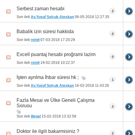
Serbest zaman hesabi
2
Son ileti
Av.Yusuf Selçuk Ateşkan
06-05-2018
12:27:35
Babalik izin süresi hakkida
0
Son ileti
retnil
07-03-2018
17:20:29
Excell puantaj hesabi proğrami lazim
0
Son ileti
retnil
19-02-2018
10:22:37
İşten ayrılma İhbar süresi hk ;
1
Son ileti
Av.Yusuf Selçuk Ateşkan
16-02-2018
11:43:26
Fazla Mesai ve Ülke Geneli Çalışma
Sorusu
2
Son ileti
illegal
15-02-2018
13:32:58
Doktor ile ilgili bakarmisiniz ?
2