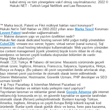
kabul etmiş ve tüm yönergelere vakıf olmuş sayılmaktasınız. 2022 ©
Hukuki NET - Turkish Legal NetWork and Law Resources.
™ Marka tescili, Patent ve Fikri mülkiyet hakları nasıl korunuyor?
Hukuki.Net’in Telif Hakları ve 2002-2022 yılları arası
Marka Tescil
Koruması
Levent Patent
tarafından sağlanmaktadır.
♾️ Makine donanım yapı ve yazılım özellikleri nedir?
Hukuki.Net olarak dedicated hosting serveri bilfiil yoğun trafiği yönetebilen
CubeCDN
, vmware esx server, hyperv, virtual server (sanal sunucu), Sql
express ve cloud hosting teknolojisi kullanmaktadır. Web yazılımı yönünden
ise content management (içerik yönetimi) büyük kısmı itibari ile vb olup,
wordpress ve benzeri çeşitli kodlarla oluşturulan bölümleri de vardır.
Hangi Diller kullanılıyor?
Anadil: 🇹🇷 Türkçe. 🌐 Yabancı dil tercüme: Masaüstü sürümünde geçerli
olmak üzere; İngilizce, Almanca, Fransızca, İtalyanca, İspanyolca, Hintçe,
Rusça ve Arapça. (Bu yabancı dil çeviri seçenekleri ileride artırılacak olup,
bazı internet çeviri yazılımları ile otomatik olarak temin edilmektedir.
Sitenin Webmaster, Hostmaster, Güvenlik Uzmanı, PHP devoloper ve SEO
uzmanı kimdir?
👨‍💻 Feyz Pazarbaşı & Istemihan Mehmet Pazarbasi vd.
® Reklam Alanları ve reklam kodu yerleşimi nasıl yapılıyor?
Yayınlanan lansman ve reklamlar genel olarak
Google Adsense
gibi internet
reklamcılığı konusunda en iyi, en güvenilir kaynaklar ve ajanslar tarafından
otomatik olarak (Re'sen) yerleştirilmektedir. Bunların kaynağı Türkiye,
Amerika, Ingiltere, Almanya ve çeşitli Avrupa Birliği kökenli kaynak kod
ürünleridir. Bunlar içerik olarak günlük döviz ve borsa, forex para kazanma,