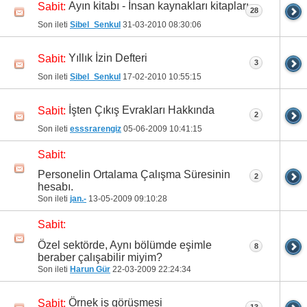
Ayın kitabı - İnsan kaynakları kitapları
Sabit:
28
Son ileti
Sibel_Senkul
31-03-2010
08:30:06
Yıllık İzin Defteri
Sabit:
3
Son ileti
Sibel_Senkul
17-02-2010
10:55:15
İşten Çıkış Evrakları Hakkında
Sabit:
2
Son ileti
esssrarengiz
05-06-2009
10:41:15
Sabit:
Personelin Ortalama Çalışma Süresinin
2
hesabı.
Son ileti
jan.-
13-05-2009
09:10:28
Sabit:
Özel sektörde, Aynı bölümde eşimle
8
beraber çalışabilir miyim?
Son ileti
Harun Gür
22-03-2009
22:24:34
Örnek iş görüşmesi
Sabit:
13