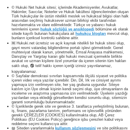
© Hukuki Net hukuk sitesi; içlerinde Akademisyenler, Avukatlar,
Hakimler, Savcılar, Noterler ve Hukuk fakültesi öğrencilerinden oluşan
Türk hukukçular ile üstün nitelikli meslek ve hukuksal bilgisi olan halk
arasından seçilmiş hukuksever uzman bilirkişi ekibi tarafından
hazırlanmakta ve idare edilmektedir. Türkçe ve yabancı hukuk
terimlerini içeren
hukuk sözlüğü ve ansiklopedi
bölümüne ek olarak
sitede kayıtlı bulunan hukukçulara ait
hukukçu blogları
mevcut olup,
bunların içeriksel kontrolü sahibine aittir.
🆓 Hukuki.net ücretsiz ve açık kaynak nitelikli bir hukuk sitesi olup,
gayri resmi vatandaş bilgilendirme portalı işlevi görmektedir. Genel
muhteviyat olarak kanun, yönetmelik, Emsal Anayasa mahkemesi,
Danıştay ve Yargıtay kararı gibi hukuki mevzuat içermekle birlikte
avukat ve uzman kişilere özel yorumlar da içeren sitenin tüm hakları
saklı olup, 🕲 telif hakkı içeren içeriği izinsiz yayınlanamaz,
kopyalanamaz.
© Sayfalar demokrasi sınırları kapsamında ölçülü siyaset ve politika
içeren video veya yazılar içerebilir. Din, Dil, Irk ve cinsiyet ayrımı
yapmaya izin verilmeyen site, her yaş grubuna uygundur. Siteye
katılım için Üye olmak kişinin kendi seçimi olup, üye olmayanların da
inceleme ve araştırma yapmasına izin verilmektedir. Üyelerin yazdığı
yazılardan veya eklediği görsellerden kendisi sorumlu olup, sitemizin
garanti sorumluluğu bulunmamaktadır.
© İçeriklerde gerek site ve gerekse 3. taraflarca yerleştirilmiş bulunan,
iş, finans, pazarlama tanıtım, performans ve işlevsellik yönünden
gerekli ÇEREZLER (COOKIES) kullanılmakta olup, AB Çerez
Politikası (EU Cookies Policy) gereğince işbu çerezleri kabul veya
reddetme seçimi kullanıcıya aittir.
📖 Siteden yararlanmakla
kullanım sözleşmesini
ve site politikasını