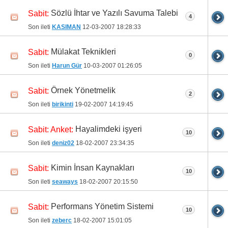
Sözlü İhtar ve Yazılı Savuma Talebi
Sabit:
4
Son ileti
KASIMAN
12-03-2007
18:28:33
Mülakat Teknikleri
Sabit:
0
Son ileti
Harun Gür
10-03-2007
01:26:05
Örnek Yönetmelik
Sabit:
2
Son ileti
birikinti
19-02-2007
14:19:45
Hayalimdeki işyeri
Sabit:
Anket:
10
Son ileti
deniz02
18-02-2007
23:34:35
Kimin İnsan Kaynakları
Sabit:
10
Son ileti
seaways
18-02-2007
20:15:50
Performans Yönetim Sistemi
Sabit:
10
Son ileti
zeberc
18-02-2007
15:01:05