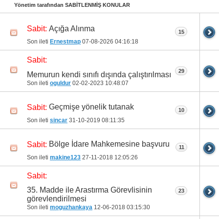
21
22
23
24
25
26
27
28
29
30
Yönetim tarafından SABİTLENMİŞ KONULAR
31
32
33
34
35
36
37
38
39
40
Açığa Alınma
Sabit:
15
Son ileti
Ernestmap
07-08-2026
04:16:18
41
42
43
44
45
46
47
48
49
50
Sabit:
51
52
53
54
55
56
57
58
59
60
29
Memurun kendi sınıfı dışında çalıştırılması
61
62
63
64
65
66
67
68
69
70
Son ileti
oguldur
02-02-2023
10:48:07
71
72
73
74
Geçmişe yönelik tutanak
Sabit:
10
Son ileti
sincar
31-10-2019
08:11:35
Bölge İdare Mahkemesine başvuru
Sabit:
11
Son ileti
makine123
27-11-2018
12:05:26
Sabit:
35. Madde ile Arastırma Görevlisinin
23
görevlendirilmesi
Son ileti
moguzhankaya
12-06-2018
03:15:30