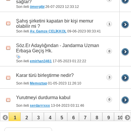
sağlar?
Son ileti
ömergibi
26-07-2023
12:33:12
Şahış şirketini kapatan bir kişi memur
1
olabilir mi ?
Son ileti
Av. Gamze ÇELİKKOL
09-06-2023
00:33:41
Söz.Er Adaylığından - Jandarma Uzman
Erbaşa Geçiş Hk.
0
Son ileti
emirhan3461
17-05-2023
01:22:22
Karar türü birleştirme nedir?
3
Son ileti
Memoztap
01-05-2023
11:26:10
Yurutmeyi durdurma kabul
0
Son ileti
serdarrrxxx
13-04-2023
03:11:46
1
2
3
4
5
6
7
8
9
10
11
12
13
14
15
16
17
18
19
20