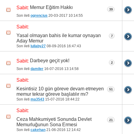
Memur Eğitim Hakkı
Sabit:
39
Son ileti
ogrencius
20-03-2017
10:14:55
Sabit:
Yasal olmayan bahis ile kumar oynayan
7
Aday Memur
Son ileti
lullaby27
08-09-2016
16:47:43
Darbeye geçit yok!
Sabit:
2
Son ileti
damiler
16-07-2016
13:14:58
Sabit:
Kesintisiz 10 gün göreve devam etmeyen
51
memur tekrar göreve başlatılır mı?
Son ileti
ma3543
15-07-2016
18:44:22
Sabit:
Ceza Mahkumiyeti Sonunda Devlet
21
Memurluğunun Sona Ermesi
Son ileti
cakırhan
21-06-2016
12:14:42