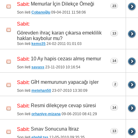
Memurlar İçin Dilekçe Örneği
Sabit:
23
Son ileti
Çobanoğlu
09-04-2011
11:58:06
Sabit:
Görevden ihraç kararı çıkarsa emeklilik
13
hakları kaybolur mu?
Son ileti
kemo35
24-02-2011
01:01:03
10 Ay hapis cezası almış memur
Sabit:
14
Son ileti
savass
23-11-2010
10:16:54
GİH memurunun yapacağı işler
Sabit:
2
Son ileti
metehan50
23-07-2010
13:30:09
Resmi dilekçeye cevap süresi
Sabit:
14
Son ileti
orhaniye-mizana
09-06-2010
08:41:29
Sınav Sonucuna İtiraz
Sabit:
13
Son ileti
ebabil taş
12-05-2010
09:35:35