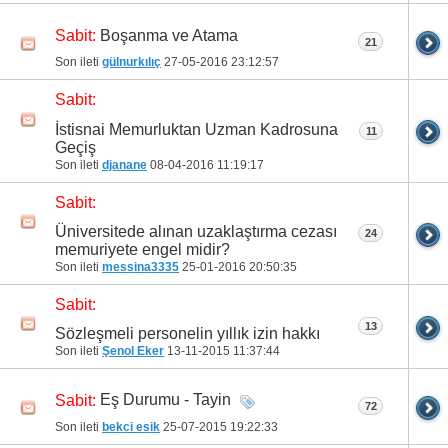
Boşanma ve Atama
Sabit:
21
Son ileti
gülnurkılıç
27-05-2016
23:12:57
Sabit:
İstisnai Memurluktan Uzman Kadrosuna
11
Geçiş
Son ileti
djanane
08-04-2016
11:19:17
Sabit:
Üniversitede alınan uzaklaştırma cezası
24
memuriyete engel midir?
Son ileti
messina3335
25-01-2016
20:50:35
Sabit:
13
Sözleşmeli personelin yıllık izin hakkı
Son ileti
Şenol Eker
13-11-2015
11:37:44
Eş Durumu - Tayin
Sabit:
72
Son ileti
bekci esik
25-07-2015
19:22:33