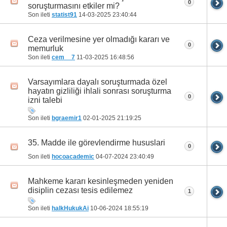
0
soruşturmasını etkiler mi?
Son ileti
statist91
14-03-2025
23:40:44
Ceza verilmesine yer olmadığı kararı ve
0
memurluk
Son ileti
cem__7
11-03-2025
16:48:56
Varsayımlara dayalı soruşturmada özel
hayatın gizliliği ihlali sonrası soruşturma
0
izni talebi
Son ileti
bgraemir1
02-01-2025
21:19:25
35. Madde ile görevlendirme hususlari
0
Son ileti
hocoacademic
04-07-2024
23:40:49
Mahkeme kararı kesinleşmeden yeniden
disiplin cezası tesis edilemez
1
Son ileti
halkHukukAi
10-06-2024
18:55:19