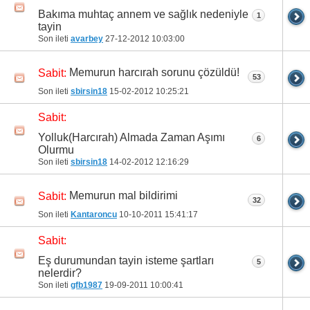
Bakıma muhtaç annem ve sağlık nedeniyle
1
tayin
Son ileti
avarbey
27-12-2012
10:03:00
Memurun harcırah sorunu çözüldü!
Sabit:
53
Son ileti
sbirsin18
15-02-2012
10:25:21
Sabit:
Yolluk(Harcırah) Almada Zaman Aşımı
6
Olurmu
Son ileti
sbirsin18
14-02-2012
12:16:29
Memurun mal bildirimi
Sabit:
32
Son ileti
Kantaroncu
10-10-2011
15:41:17
Sabit:
Eş durumundan tayin isteme şartları
5
nelerdir?
Son ileti
gfb1987
19-09-2011
10:00:41