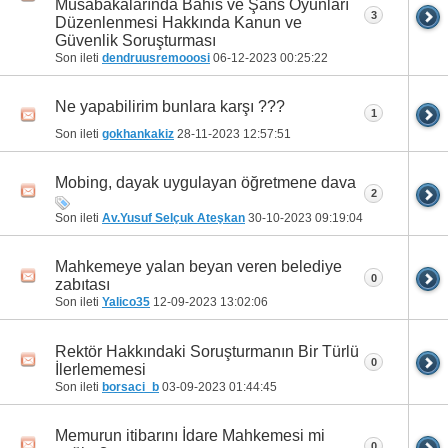
Müsabakalarında Bahis ve Şans Oyunları
3
Düzenlenmesi Hakkında Kanun ve
Güvenlik Soruşturması
Son ileti
dendruusremooosi
06-12-2023
00:25:22
Ne yapabilirim bunlara karşı ???
1
Son ileti
gokhankakiz
28-11-2023
12:57:51
Mobing, dayak uygulayan öğretmene dava
2
Son ileti
Av.Yusuf Selçuk Ateşkan
30-10-2023
09:19:04
Mahkemeye yalan beyan veren belediye
0
zabıtası
Son ileti
Yalico35
12-09-2023
13:02:06
Rektör Hakkındaki Soruşturmanın Bir Türlü
0
İlerlememesi
Son ileti
borsaci_b
03-09-2023
01:44:45
Memurun itibarını İdare Mahkemesi mi
0