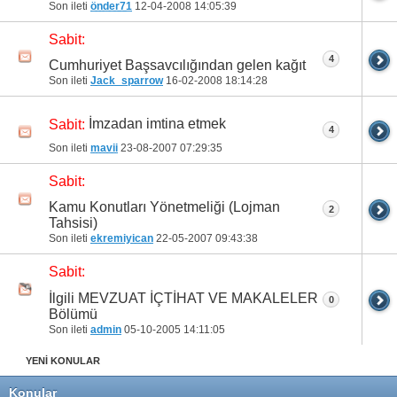
Son ileti
önder71
12-04-2008
14:05:39
Sabit:
4
Cumhuriyet Başsavcılığından gelen kağıt
Son ileti
Jack_sparrow
16-02-2008
18:14:28
İmzadan imtina etmek
Sabit:
4
Son ileti
mavii
23-08-2007
07:29:35
Sabit:
Kamu Konutları Yönetmeliği (Lojman
2
Tahsisi)
Son ileti
ekremiyican
22-05-2007
09:43:38
Sabit:
İlgili MEVZUAT İÇTİHAT VE MAKALELER
0
Bölümü
Son ileti
admin
05-10-2005
14:11:05
YENİ KONULAR
Konular