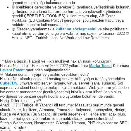
garanti sorumluluğu bulunmamaktadır.
© İçeriklerde gerek site ve gerekse 3. taraflarca yerleştirilmiş bulunan,
iş, finans, pazarlama tanıtım, performans ve işlevsellik yönünden
gerekli ÇEREZLER (COOKIES) kullanılmakta olup, AB Çerez
Politikası (EU Cookies Policy) gereğince işbu çerezleri kabul veya
reddetme seçimi kullanıcıya aittir.
📖 Siteden yararlanmakla
kullanım sözleşmesini
ve site politikasını
kabul etmiş ve tüm yönergelere vakıf olmuş sayılmaktasınız. 2022 ©
Hukuki NET - Turkish Legal NetWork and Law Resources.
™ Marka tescili, Patent ve Fikri mülkiyet hakları nasıl korunuyor?
Hukuki.Net’in Telif Hakları ve 2002-2022 yılları arası
Marka Tescil
Koruması
Levent Patent
tarafından sağlanmaktadır.
♾️ Makine donanım yapı ve yazılım özellikleri nedir?
Hukuki.Net olarak dedicated hosting serveri bilfiil yoğun trafiği yönetebilen
CubeCDN
, vmware esx server, hyperv, virtual server (sanal sunucu), Sql
express ve cloud hosting teknolojisi kullanmaktadır. Web yazılımı yönünden
ise content management (içerik yönetimi) büyük kısmı itibari ile vb olup,
wordpress ve benzeri çeşitli kodlarla oluşturulan bölümleri de vardır.
Hangi Diller kullanılıyor?
Anadil: 🇹🇷 Türkçe. 🌐 Yabancı dil tercüme: Masaüstü sürümünde geçerli
olmak üzere; İngilizce, Almanca, Fransızca, İtalyanca, İspanyolca, Hintçe,
Rusça ve Arapça. (Bu yabancı dil çeviri seçenekleri ileride artırılacak olup,
bazı internet çeviri yazılımları ile otomatik olarak temin edilmektedir.
Sitenin Webmaster, Hostmaster, Güvenlik Uzmanı, PHP devoloper ve SEO
uzmanı kimdir?