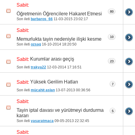
Sabit:
80
Öğretmenin Öğrencilere Hakaret Etmesi
Son ileti
barbaros_66
11-03-2015
23:02:17
Sabit:
10
Memurlukta tayin nedeniyle ilişki kesme
Son ileti
ozsag
16-10-2014
18:20:50
Kurumlar arası geçiş
Sabit:
23
Son ileti
trakya22
12-03-2014
17:16:51
Yüksek Gerilim Hatları
Sabit:
7
Son ileti
mücahit aslan
13-07-2013
00:36:56
Sabit:
Tayin iptal davası ve yürütmeyi durdurma
5
kararı
Son ileti
yasaratmaca
09-05-2013
22:32:45
Sabit: