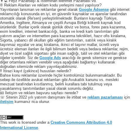
👨‍💻 Feyz Pazarbaşı & Istemihan Mehmet Pazarbasi vd.
® Reklam Alanları ve reklam kodu yerleşimi nasıl yapılıyor?
Yayınlanan lansman ve reklamlar genel olarak
Google Adsense
gibi internet
reklamcılığı konusunda en iyi, en güvenilir kaynaklar ve ajanslar tarafından
otomatik olarak (Re'sen) yerleştirilmektedir. Bunların kaynağı Türkiye,
Amerika, Ingiltere, Almanya ve çeşitli Avrupa Birliği kökenli kaynak kod
ürünleridir. Bunlar içerik olarak günlük döviz ve borsa, forex para kazanma,
exim kredileri, internet bankacılığı, banka ve kredi kartı tanıtımları gibi
yatırım araçları ve internetten para kazanma teknikleri, hazır ofis kiralama,
Sigorta, yabancı dil okulları gibi eğitim tanıtımları, satılık veya kiralık
taşınmaz eşyalar ve araç kiralama, ikinci el taşınır mallar, ücretli veya
ücretsiz eleman ilanları ile ilgili bilimum bedelli veya bedava reklamlar, rejim,
diyet ve özel sağlık sigortası gibi insan sağlığı, tatil ve otel reklamları gibi
öğeler içerebilir. Siz de
Google Ads
aracılığı ile gerek sitemize ve gerekse
diğer ortamlara reklam verebilir veya aşağıdaki bağlantıyı kullanarak
doğrudan sitemizde reklam yayınlayabilirsiniz.
‼️ İtirazi kayıt (çekince) hususları nelerdir?
Bahse konu reklamlar üzerinde hiçbir kontrolümüz bulunmamaktadır. Bu
sebep ile özellikle avukat reklamları gibi Avukatlık kanunu vs. mesleki
mevzuat tarafından kısıtlanmış, belirli kurallara tabi tutulmuş veya
yasaklanmış tanıtımlardan yasal olarak sorumlu değiliz.
📧 İletişim ve reklam başvuru sayfası nerede?
☏ Sitenin 2022 yılı yatırım danışmanı ile irtibat ve
reklam pazarlaması
için
iletişim
kurmanız rica olunur.
This work is licensed under a
Creative Commons Attribution 4.0
International License
.