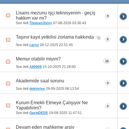
Lisans mezunu işçi teknisyenim - geçiş
9
hakkım var mı?
Son ileti
ThomasOxivy
07-08-2026
03:36:43
Taşınır kayıt yetkilisi zorlama hakkında
0
Son ileti
carso
28-12-2025
22:51:45
Memur olabilir miyim?
18
Son ileti
Ali0909
15-10-2025
21:28:00
Akademide saat sorunu
0
Son ileti
doktoriye
29-09-2025
08:13:54
Kurum Emekli Etmeye Çalışıyor Ne
0
Yapabilirim?
Son ileti
GaripDEDE
19-09-2025
11:47:51
Devam eden mahkeme arşiv