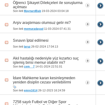
Öğrenci Şikayet Dilekçeleri ile soruşturma
3
açılması
Son ileti
MaynardBab
19-03-2024
03:04:18
Arşiv araştırması olumsuz gelir mi?
0
Son ileti
memuradayad
11-03-2024
07:41:31
Sınavın İptal edilmesi
0
Son ileti
laruz
26-02-2024
17:04:13
Akıl hastalığı nedeniyle yüz kızartıcı suç
0
işlemiş birisi memur olabilir mi?
Son ileti
cem__7
14-01-2024
22:51:01
İdare Mahkeme kararı kesinleşmeden
yeniden disiplin cezası verilebilirmi
2
Son ileti
emre1614
26-12-2023
16:24:59
7258 sayılı Futbol ve Diğer Spor