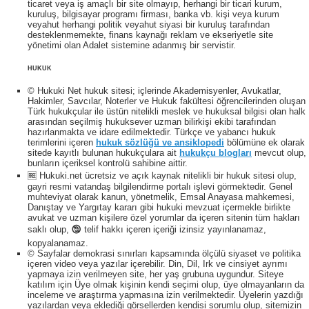
ticaret veya iş amaçlı bir site olmayıp, herhangi bir ticari kurum,
kuruluş, bilgisayar programı firması, banka vb. kişi veya kurum
veyahut herhangi politik veyahut siyasi bir kuruluş tarafından
desteklenmemekte, finans kaynağı reklam ve ekseriyetle site
yönetimi olan Adalet sistemine adanmış bir servistir.
HUKUK
© Hukuki Net hukuk sitesi; içlerinde Akademisyenler, Avukatlar,
Hakimler, Savcılar, Noterler ve Hukuk fakültesi öğrencilerinden oluşan
Türk hukukçular ile üstün nitelikli meslek ve hukuksal bilgisi olan halk
arasından seçilmiş hukuksever uzman bilirkişi ekibi tarafından
hazırlanmakta ve idare edilmektedir. Türkçe ve yabancı hukuk
terimlerini içeren
hukuk sözlüğü ve ansiklopedi
bölümüne ek olarak
sitede kayıtlı bulunan hukukçulara ait
hukukçu blogları
mevcut olup,
bunların içeriksel kontrolü sahibine aittir.
🆓 Hukuki.net ücretsiz ve açık kaynak nitelikli bir hukuk sitesi olup,
gayri resmi vatandaş bilgilendirme portalı işlevi görmektedir. Genel
muhteviyat olarak kanun, yönetmelik, Emsal Anayasa mahkemesi,
Danıştay ve Yargıtay kararı gibi hukuki mevzuat içermekle birlikte
avukat ve uzman kişilere özel yorumlar da içeren sitenin tüm hakları
saklı olup, 🕲 telif hakkı içeren içeriği izinsiz yayınlanamaz,
kopyalanamaz.
© Sayfalar demokrasi sınırları kapsamında ölçülü siyaset ve politika
içeren video veya yazılar içerebilir. Din, Dil, Irk ve cinsiyet ayrımı
yapmaya izin verilmeyen site, her yaş grubuna uygundur. Siteye
katılım için Üye olmak kişinin kendi seçimi olup, üye olmayanların da
inceleme ve araştırma yapmasına izin verilmektedir. Üyelerin yazdığı
yazılardan veya eklediği görsellerden kendisi sorumlu olup, sitemizin