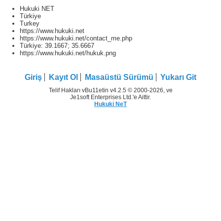
Hukuki NET
Türkiye
Turkey
https://www.hukuki.net
https://www.hukuki.net/contact_me.php
Türkiye:
39.1667
;
35.6667
https://www.hukuki.net/hukuk.png
Giriş
Kayıt Ol
Masaüstü Sürümü
Yukarı Git
Telif Hakları vBu11etin v4.2.5 © 2000-2026, ve
Je1soft Enterprises Ltd.'e Aittir.
Hukuki NeT