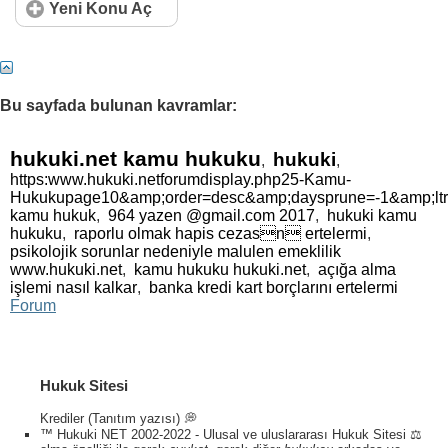
Yeni Konu Aç
21
22
23
24
25
26
27
28
29
30
31
32
33
34
35
36
37
38
39
40
Bu sayfada bulunan kavramlar:
41
42
43
44
45
46
47
48
49
50
51
52
53
54
55
56
57
58
59
60
hukuki.net kamu hukuku
hukuki
,
,
https:www.hukuki.netforumdisplay.php25-Kamu-
61
62
63
64
65
66
67
68
69
70
Hukukupage10&amp;order=desc&amp;daysprune=-1&amp;lt
kamu hukuk
,
964 yazen @gmail.com 2017
,
hukuki kamu
hukuku
,
raporlu olmak hapis cezasn ertelermi
,
71
72
73
74
psikolojik sorunlar nedeniyle malulen emeklilik
www.hukuki.net
,
kamu hukuku hukuki.net
,
açığa alma
işlemi nasıl kalkar
,
banka kredi kart borçlarını ertelermi
Forum
Hukuk Sitesi
Krediler (Tanıtım yazısı) 💭
™ Hukuki NET 2002-2022 - Ulusal ve uluslararası Hukuk Sitesi ⚖️