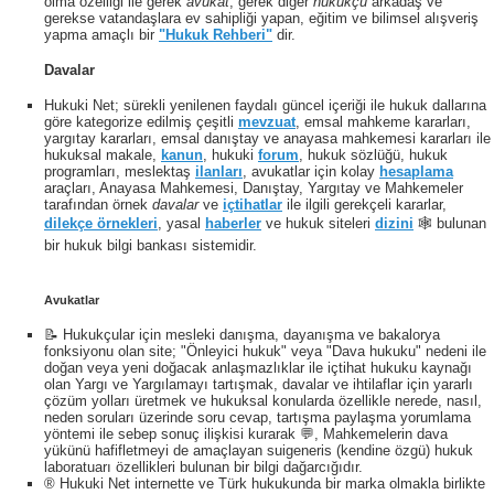
olma özelliği ile gerek
avukat
, gerek diğer
hukukçu
arkadaş ve
gerekse vatandaşlara ev sahipliği yapan, eğitim ve bilimsel alışveriş
yapma amaçlı bir
"Hukuk Rehberi"
dir.
Davalar
Hukuki Net; sürekli yenilenen faydalı güncel içeriği ile hukuk dallarına
göre kategorize edilmiş çeşitli
mevzuat
, emsal mahkeme kararları,
yargıtay kararları, emsal danıştay ve anayasa mahkemesi kararları ile
hukuksal makale,
kanun
, hukuki
forum
, hukuk sözlüğü, hukuk
programları, meslektaş
ilanları
, avukatlar için kolay
hesaplama
araçları, Anayasa Mahkemesi, Danıştay, Yargıtay ve Mahkemeler
tarafından örnek
davalar
ve
içtihatlar
ile ilgili gerekçeli kararlar,
dilekçe örnekleri
, yasal
haberler
ve hukuk siteleri
dizini
🕸 bulunan
bir hukuk bilgi bankası sistemidir.
Avukatlar
📝 Hukukçular için mesleki danışma, dayanışma ve bakalorya
fonksiyonu olan site; "Önleyici hukuk" veya "Dava hukuku" nedeni ile
doğan veya yeni doğacak anlaşmazlıklar ile içtihat hukuku kaynağı
olan Yargı ve Yargılamayı tartışmak, davalar ve ihtilaflar için yararlı
çözüm yolları üretmek ve hukuksal konularda özellikle nerede, nasıl,
neden soruları üzerinde soru cevap, tartışma paylaşma yorumlama
yöntemi ile sebep sonuç ilişkisi kurarak 💬, Mahkemelerin dava
yükünü hafifletmeyi de amaçlayan suigeneris (kendine özgü) hukuk
laboratuarı özellikleri bulunan bir bilgi dağarcığıdır.
® Hukuki Net internette ve Türk hukukunda bir marka olmakla birlikte