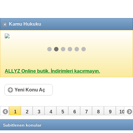
Kamu Hukuku
ALLYZ Online butik. İndirimleri kaçırmayın.
Yeni Konu Aç
1
2
3
4
5
6
7
8
9
10
11
12
13
14
15
16
17
18
19
20
Sabitlenen konular