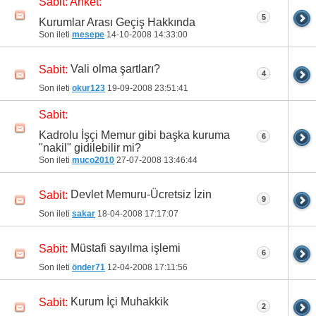
Sabit:
Anket:
5
Kurumlar Arası Geçiş Hakkında
Son ileti
mesepe
14-10-2008
14:33:00
Vali olma şartları?
Sabit:
4
Son ileti
okur123
19-09-2008
23:51:41
Sabit:
Kadrolu İşçi Memur gibi başka kuruma
6
"nakil" gidilebilir mi?
Son ileti
muco2010
27-07-2008
13:46:44
Devlet Memuru-Ücretsiz İzin
Sabit:
9
Son ileti
sakar
18-04-2008
17:17:07
Müstafi sayılma işlemi
Sabit:
6
Son ileti
önder71
12-04-2008
17:11:56
Kurum İçi Muhakkik
Sabit:
2