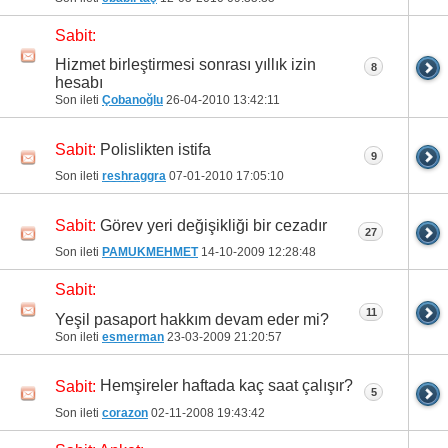
Sabit:
Hizmet birleştirmesi sonrası yıllık izin
8
hesabı
Son ileti
Çobanoğlu
26-04-2010
13:42:11
Polislikten istifa
Sabit:
9
Son ileti
reshraggra
07-01-2010
17:05:10
Görev yeri değişikliği bir cezadır
Sabit:
27
Son ileti
PAMUKMEHMET
14-10-2009
12:28:48
Sabit:
11
Yeşil pasaport hakkım devam eder mi?
Son ileti
esmerman
23-03-2009
21:20:57
Hemşireler haftada kaç saat çalışır?
Sabit:
5
Son ileti
corazon
02-11-2008
19:43:42