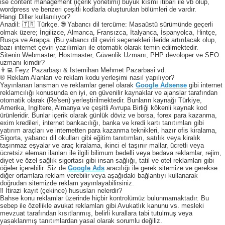
ise content management (içerik yönetimi) büyük kısmı itibari ile vb olup,
wordpress ve benzeri çeşitli kodlarla oluşturulan bölümleri de vardır.
Hangi Diller kullanılıyor?
Anadil: 🇹🇷 Türkçe. 🌐 Yabancı dil tercüme: Masaüstü sürümünde geçerli
olmak üzere; İngilizce, Almanca, Fransızca, İtalyanca, İspanyolca, Hintçe,
Rusça ve Arapça. (Bu yabancı dil çeviri seçenekleri ileride artırılacak olup,
bazı internet çeviri yazılımları ile otomatik olarak temin edilmektedir.
Sitenin Webmaster, Hostmaster, Güvenlik Uzmanı, PHP devoloper ve SEO
uzmanı kimdir?
👨‍💻 Feyz Pazarbaşı & Istemihan Mehmet Pazarbasi vd.
® Reklam Alanları ve reklam kodu yerleşimi nasıl yapılıyor?
Yayınlanan lansman ve reklamlar genel olarak
Google Adsense
gibi internet
reklamcılığı konusunda en iyi, en güvenilir kaynaklar ve ajanslar tarafından
otomatik olarak (Re'sen) yerleştirilmektedir. Bunların kaynağı Türkiye,
Amerika, Ingiltere, Almanya ve çeşitli Avrupa Birliği kökenli kaynak kod
ürünleridir. Bunlar içerik olarak günlük döviz ve borsa, forex para kazanma,
exim kredileri, internet bankacılığı, banka ve kredi kartı tanıtımları gibi
yatırım araçları ve internetten para kazanma teknikleri, hazır ofis kiralama,
Sigorta, yabancı dil okulları gibi eğitim tanıtımları, satılık veya kiralık
taşınmaz eşyalar ve araç kiralama, ikinci el taşınır mallar, ücretli veya
ücretsiz eleman ilanları ile ilgili bilimum bedelli veya bedava reklamlar, rejim,
diyet ve özel sağlık sigortası gibi insan sağlığı, tatil ve otel reklamları gibi
öğeler içerebilir. Siz de
Google Ads
aracılığı ile gerek sitemize ve gerekse
diğer ortamlara reklam verebilir veya aşağıdaki bağlantıyı kullanarak
doğrudan sitemizde reklam yayınlayabilirsiniz.
‼️ İtirazi kayıt (çekince) hususları nelerdir?
Bahse konu reklamlar üzerinde hiçbir kontrolümüz bulunmamaktadır. Bu
sebep ile özellikle avukat reklamları gibi Avukatlık kanunu vs. mesleki
mevzuat tarafından kısıtlanmış, belirli kurallara tabi tutulmuş veya
yasaklanmış tanıtımlardan yasal olarak sorumlu değiliz.