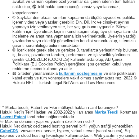
avukat ve uzman kişilere özel yorumlar da içeren sitenin tüm hakları
saklı olup, 🕲 telif hakkı içeren içeriği izinsiz yayınlanamaz,
kopyalanamaz.
© Sayfalar demokrasi sınırları kapsamında ölçülü siyaset ve politika
içeren video veya yazılar içerebilir. Din, Dil, Irk ve cinsiyet ayrımı
yapmaya izin verilmeyen site, her yaş grubuna uygundur. Siteye
katılım için Üye olmak kişinin kendi seçimi olup, üye olmayanların da
inceleme ve araştırma yapmasına izin verilmektedir. Üyelerin yazdığı
yazılardan veya eklediği görsellerden kendisi sorumlu olup, sitemizin
garanti sorumluluğu bulunmamaktadır.
© İçeriklerde gerek site ve gerekse 3. taraflarca yerleştirilmiş bulunan,
iş, finans, pazarlama tanıtım, performans ve işlevsellik yönünden
gerekli ÇEREZLER (COOKIES) kullanılmakta olup, AB Çerez
Politikası (EU Cookies Policy) gereğince işbu çerezleri kabul veya
reddetme seçimi kullanıcıya aittir.
📖 Siteden yararlanmakla
kullanım sözleşmesini
ve site politikasını
kabul etmiş ve tüm yönergelere vakıf olmuş sayılmaktasınız. 2022 ©
Hukuki NET - Turkish Legal NetWork and Law Resources.
™ Marka tescili, Patent ve Fikri mülkiyet hakları nasıl korunuyor?
Hukuki.Net’in Telif Hakları ve 2002-2022 yılları arası
Marka Tescil
Koruması
Levent Patent
tarafından sağlanmaktadır.
♾️ Makine donanım yapı ve yazılım özellikleri nedir?
Hukuki.Net olarak dedicated hosting serveri bilfiil yoğun trafiği yönetebilen
CubeCDN
, vmware esx server, hyperv, virtual server (sanal sunucu), Sql
express ve cloud hosting teknolojisi kullanmaktadır. Web yazılımı yönünden