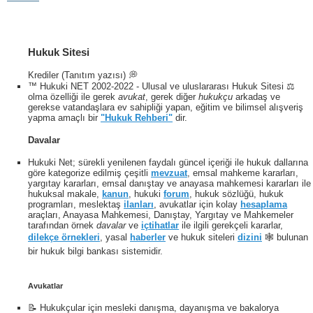
Hukuk Sitesi
Krediler (Tanıtım yazısı) 💭
™ Hukuki NET 2002-2022 - Ulusal ve uluslararası Hukuk Sitesi ⚖️
olma özelliği ile gerek
avukat
, gerek diğer
hukukçu
arkadaş ve
gerekse vatandaşlara ev sahipliği yapan, eğitim ve bilimsel alışveriş
yapma amaçlı bir
"Hukuk Rehberi"
dir.
Davalar
Hukuki Net; sürekli yenilenen faydalı güncel içeriği ile hukuk dallarına
göre kategorize edilmiş çeşitli
mevzuat
, emsal mahkeme kararları,
yargıtay kararları, emsal danıştay ve anayasa mahkemesi kararları ile
hukuksal makale,
kanun
, hukuki
forum
, hukuk sözlüğü, hukuk
programları, meslektaş
ilanları
, avukatlar için kolay
hesaplama
araçları, Anayasa Mahkemesi, Danıştay, Yargıtay ve Mahkemeler
tarafından örnek
davalar
ve
içtihatlar
ile ilgili gerekçeli kararlar,
dilekçe örnekleri
, yasal
haberler
ve hukuk siteleri
dizini
🕸 bulunan
bir hukuk bilgi bankası sistemidir.
Avukatlar
📝 Hukukçular için mesleki danışma, dayanışma ve bakalorya