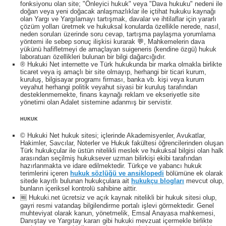
fonksiyonu olan site; "Önleyici hukuk" veya "Dava hukuku" nedeni ile
doğan veya yeni doğacak anlaşmazlıklar ile içtihat hukuku kaynağı
olan Yargı ve Yargılamayı tartışmak, davalar ve ihtilaflar için yararlı
çözüm yolları üretmek ve hukuksal konularda özellikle nerede, nasıl,
neden soruları üzerinde soru cevap, tartışma paylaşma yorumlama
yöntemi ile sebep sonuç ilişkisi kurarak 💬, Mahkemelerin dava
yükünü hafifletmeyi de amaçlayan suigeneris (kendine özgü) hukuk
laboratuarı özellikleri bulunan bir bilgi dağarcığıdır.
® Hukuki Net internette ve Türk hukukunda bir marka olmakla birlikte
ticaret veya iş amaçlı bir site olmayıp, herhangi bir ticari kurum,
kuruluş, bilgisayar programı firması, banka vb. kişi veya kurum
veyahut herhangi politik veyahut siyasi bir kuruluş tarafından
desteklenmemekte, finans kaynağı reklam ve ekseriyetle site
yönetimi olan Adalet sistemine adanmış bir servistir.
HUKUK
© Hukuki Net hukuk sitesi; içlerinde Akademisyenler, Avukatlar,
Hakimler, Savcılar, Noterler ve Hukuk fakültesi öğrencilerinden oluşan
Türk hukukçular ile üstün nitelikli meslek ve hukuksal bilgisi olan halk
arasından seçilmiş hukuksever uzman bilirkişi ekibi tarafından
hazırlanmakta ve idare edilmektedir. Türkçe ve yabancı hukuk
terimlerini içeren
hukuk sözlüğü ve ansiklopedi
bölümüne ek olarak
sitede kayıtlı bulunan hukukçulara ait
hukukçu blogları
mevcut olup,
bunların içeriksel kontrolü sahibine aittir.
🆓 Hukuki.net ücretsiz ve açık kaynak nitelikli bir hukuk sitesi olup,
gayri resmi vatandaş bilgilendirme portalı işlevi görmektedir. Genel
muhteviyat olarak kanun, yönetmelik, Emsal Anayasa mahkemesi,
Danıştay ve Yargıtay kararı gibi hukuki mevzuat içermekle birlikte