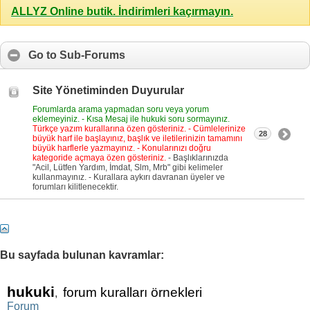
ALLYZ Online butik. İndirimleri kaçırmayın.
Go to Sub-Forums
Site Yönetiminden Duyurular
Forumlarda arama yapmadan soru veya yorum
eklemeyiniz. - Kısa Mesaj ile hukuki soru sormayınız.
Türkçe yazım kurallarına özen gösteriniz. - Cümlelerinize
28
büyük harf ile başlayınız, başlık ve iletilerinizin tamamını
büyük harflerle yazmayınız. - Konularınızı doğru
kategoride açmaya özen gösteriniz.
- Başlıklarınızda
"Acil, Lütfen Yardım, İmdat, Slm, Mrb" gibi kelimeler
kullanmayınız. - Kurallara aykırı davranan üyeler ve
forumları kilitlenecektir.
Bu sayfada bulunan kavramlar:
hukuki
forum kuralları örnekleri
,
Forum