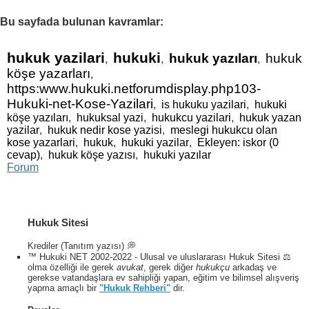
Bu sayfada bulunan kavramlar:
hukuk yazilari
hukuki
hukuk yazıları
hukuk
,
,
,
köşe yazarları
,
https:www.hukuki.netforumdisplay.php103-
Hukuki-net-Kose-Yazilari
,
is hukuku yazilari
,
hukuki
köşe yazıları
,
hukuksal yazi
,
hukukcu yazilari
,
hukuk yazan
yazilar
,
hukuk nedir kose yazisi
,
meslegi hukukcu olan
kose yazarlari
,
hukuk
,
hukuki yazilar
,
Ekleyen: iskor (0
cevap)
,
hukuk köşe yazısı
,
hukuki yazılar
Forum
Hukuk Sitesi
Krediler (Tanıtım yazısı) 💭
™ Hukuki NET 2002-2022 - Ulusal ve uluslararası Hukuk Sitesi ⚖️
olma özelliği ile gerek
avukat
, gerek diğer
hukukçu
arkadaş ve
gerekse vatandaşlara ev sahipliği yapan, eğitim ve bilimsel alışveriş
yapma amaçlı bir
"Hukuk Rehberi"
dir.