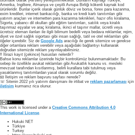
otomatik olarak (Re'sen) yerleştirilmektedir. Bunların kaynağı Türkiye,
Amerika, Ingiltere, Almanya ve çeşitli Avrupa Birliği kökenli kaynak kod
ürünleridir. Bunlar içerik olarak günlük döviz ve borsa, forex para kazanma,
exim kredileri, internet bankacılığı, banka ve kredi kartı tanıtımları gibi
yatırım araçları ve internetten para kazanma teknikleri, hazır ofis kiralama,
Sigorta, yabancı dil okulları gibi eğitim tanıtımları, satılık veya kiralık
taşınmaz eşyalar ve araç kiralama, ikinci el taşınır mallar, ücretli veya
ücretsiz eleman ilanları ile ilgili bilimum bedelli veya bedava reklamlar, rejim,
diyet ve özel sağlık sigortası gibi insan sağlığı, tatil ve otel reklamları gibi
öğeler içerebilir. Siz de
Google Ads
aracılığı ile gerek sitemize ve gerekse
diğer ortamlara reklam verebilir veya aşağıdaki bağlantıyı kullanarak
doğrudan sitemizde reklam yayınlayabilirsiniz.
‼️ İtirazi kayıt (çekince) hususları nelerdir?
Bahse konu reklamlar üzerinde hiçbir kontrolümüz bulunmamaktadır. Bu
sebep ile özellikle avukat reklamları gibi Avukatlık kanunu vs. mesleki
mevzuat tarafından kısıtlanmış, belirli kurallara tabi tutulmuş veya
yasaklanmış tanıtımlardan yasal olarak sorumlu değiliz.
📧 İletişim ve reklam başvuru sayfası nerede?
☏ Sitenin 2022 yılı yatırım danışmanı ile irtibat ve
reklam pazarlaması
için
iletişim
kurmanız rica olunur.
This work is licensed under a
Creative Commons Attribution 4.0
International License
.
Hukuki NET
Türkiye
Turkey