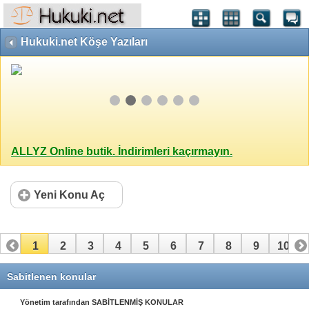
Hukuki.net Köşe Yazıları
ALLYZ Online butik. İndirimleri kaçırmayın.
Yeni Konu Aç
1
2
3
4
5
6
7
8
9
10
11
12
13
14
15
16
Sabitlenen konular
Yönetim tarafından SABİTLENMİŞ KONULAR