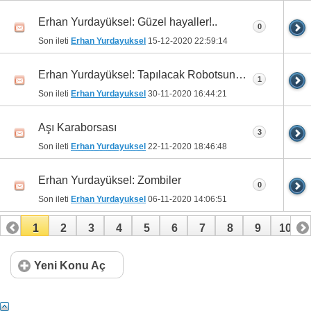
Erhan Yurdayüksel: Güzel hayaller!..
0
Son ileti
Erhan Yurdayuksel
15-12-2020
22:59:14
Erhan Yurdayüksel: Tapılacak Robotsun…
1
Son ileti
Erhan Yurdayuksel
30-11-2020
16:44:21
Aşı Karaborsası
3
Son ileti
Erhan Yurdayuksel
22-11-2020
18:46:48
Erhan Yurdayüksel: Zombiler
0
Son ileti
Erhan Yurdayuksel
06-11-2020
14:06:51
1
2
3
4
5
6
7
8
9
10
11
12
13
14
15
16
Yeni Konu Aç