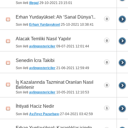
Son ileti
illegal
29-10-2021
23:15:01
Erhan Yurdayüksel: Ah ‘Sanal Dünya’!..
0
Son ileti
Erhan Yurdayuksel
25-10-2021
10:38:41
Alacak Temliki Nasıl Yapılır
0
Son ileti
aylingostericiler
09-07-2021
12:01:44
Senedin İcra Takibi
0
Son ileti
aylingostericiler
21-06-2021
12:59:49
İş Kazalarında Tazminat Oranları Nasıl
0
Belirlenir
Son ileti
aylingostericiler
10-05-2021
12:10:53
İhtiyati Haciz Nedir
1
Son ileti
Av.Feyz Pazarbaşı
27-04-2021
03:42:59
Erhan Yurdayüksel: Karanlıklar içinde…