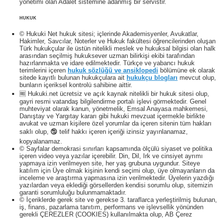
yönetimi olan Adalet sistemine adanmış bir servistir.
HUKUK
© Hukuki Net hukuk sitesi; içlerinde Akademisyenler, Avukatlar,
Hakimler, Savcılar, Noterler ve Hukuk fakültesi öğrencilerinden oluşan
Türk hukukçular ile üstün nitelikli meslek ve hukuksal bilgisi olan halk
arasından seçilmiş hukuksever uzman bilirkişi ekibi tarafından
hazırlanmakta ve idare edilmektedir. Türkçe ve yabancı hukuk
terimlerini içeren
hukuk sözlüğü ve ansiklopedi
bölümüne ek olarak
sitede kayıtlı bulunan hukukçulara ait
hukukçu blogları
mevcut olup,
bunların içeriksel kontrolü sahibine aittir.
🆓 Hukuki.net ücretsiz ve açık kaynak nitelikli bir hukuk sitesi olup,
gayri resmi vatandaş bilgilendirme portalı işlevi görmektedir. Genel
muhteviyat olarak kanun, yönetmelik, Emsal Anayasa mahkemesi,
Danıştay ve Yargıtay kararı gibi hukuki mevzuat içermekle birlikte
avukat ve uzman kişilere özel yorumlar da içeren sitenin tüm hakları
saklı olup, 🕲 telif hakkı içeren içeriği izinsiz yayınlanamaz,
kopyalanamaz.
© Sayfalar demokrasi sınırları kapsamında ölçülü siyaset ve politika
içeren video veya yazılar içerebilir. Din, Dil, Irk ve cinsiyet ayrımı
yapmaya izin verilmeyen site, her yaş grubuna uygundur. Siteye
katılım için Üye olmak kişinin kendi seçimi olup, üye olmayanların da
inceleme ve araştırma yapmasına izin verilmektedir. Üyelerin yazdığı
yazılardan veya eklediği görsellerden kendisi sorumlu olup, sitemizin
garanti sorumluluğu bulunmamaktadır.
© İçeriklerde gerek site ve gerekse 3. taraflarca yerleştirilmiş bulunan,
iş, finans, pazarlama tanıtım, performans ve işlevsellik yönünden
gerekli ÇEREZLER (COOKIES) kullanılmakta olup, AB Çerez