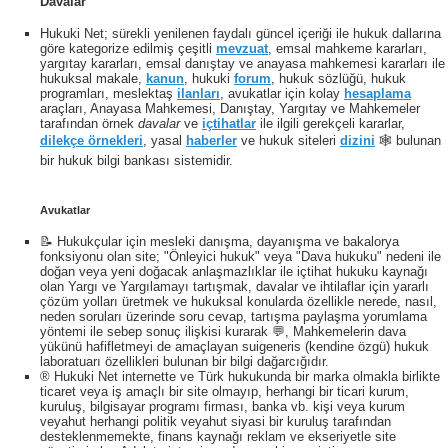
Davalar
Hukuki Net; sürekli yenilenen faydalı güncel içeriği ile hukuk dallarına
göre kategorize edilmiş çeşitli
mevzuat
, emsal mahkeme kararları,
yargıtay kararları, emsal danıştay ve anayasa mahkemesi kararları ile
hukuksal makale,
kanun
, hukuki
forum
, hukuk sözlüğü, hukuk
programları, meslektaş
ilanları
, avukatlar için kolay
hesaplama
araçları, Anayasa Mahkemesi, Danıştay, Yargıtay ve Mahkemeler
tarafından örnek
davalar
ve
içtihatlar
ile ilgili gerekçeli kararlar,
dilekçe örnekleri
, yasal
haberler
ve hukuk siteleri
dizini
🕸 bulunan
bir hukuk bilgi bankası sistemidir.
Avukatlar
📝 Hukukçular için mesleki danışma, dayanışma ve bakalorya
fonksiyonu olan site; "Önleyici hukuk" veya "Dava hukuku" nedeni ile
doğan veya yeni doğacak anlaşmazlıklar ile içtihat hukuku kaynağı
olan Yargı ve Yargılamayı tartışmak, davalar ve ihtilaflar için yararlı
çözüm yolları üretmek ve hukuksal konularda özellikle nerede, nasıl,
neden soruları üzerinde soru cevap, tartışma paylaşma yorumlama
yöntemi ile sebep sonuç ilişkisi kurarak 💬, Mahkemelerin dava
yükünü hafifletmeyi de amaçlayan suigeneris (kendine özgü) hukuk
laboratuarı özellikleri bulunan bir bilgi dağarcığıdır.
® Hukuki Net internette ve Türk hukukunda bir marka olmakla birlikte
ticaret veya iş amaçlı bir site olmayıp, herhangi bir ticari kurum,
kuruluş, bilgisayar programı firması, banka vb. kişi veya kurum
veyahut herhangi politik veyahut siyasi bir kuruluş tarafından
desteklenmemekte, finans kaynağı reklam ve ekseriyetle site