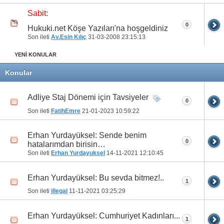
Sabit:
0
Hukuki.net Köşe Yazıları'na hoşgeldiniz
Son ileti
Av.Esin Kılıç
31-03-2008
23:15:13
YENİ KONULAR
Konular
Adliye Staj Dönemi için Tavsiyeler
0
Son ileti
FatihEmre
21-01-2023
10:59:22
Erhan Yurdayüksel: Sende benim
0
hatalarımdan birisin…
Son ileti
Erhan Yurdayuksel
14-11-2021
12:10:45
Erhan Yurdayüksel: Bu sevda bitmez!..
1
Son ileti
illegal
11-11-2021
03:25:29
Erhan Yurdayüksel: Cumhuriyet Kadınları...
1