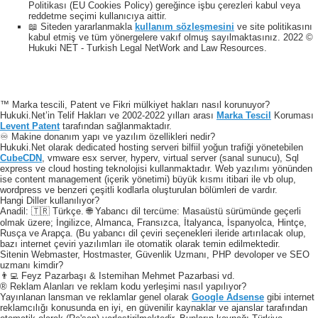
Politikası (EU Cookies Policy) gereğince işbu çerezleri kabul veya
reddetme seçimi kullanıcıya aittir.
📖 Siteden yararlanmakla
kullanım sözleşmesini
ve site politikasını
kabul etmiş ve tüm yönergelere vakıf olmuş sayılmaktasınız. 2022 ©
Hukuki NET - Turkish Legal NetWork and Law Resources.
™ Marka tescili, Patent ve Fikri mülkiyet hakları nasıl korunuyor?
Hukuki.Net’in Telif Hakları ve 2002-2022 yılları arası
Marka Tescil
Koruması
Levent Patent
tarafından sağlanmaktadır.
♾️ Makine donanım yapı ve yazılım özellikleri nedir?
Hukuki.Net olarak dedicated hosting serveri bilfiil yoğun trafiği yönetebilen
CubeCDN
, vmware esx server, hyperv, virtual server (sanal sunucu), Sql
express ve cloud hosting teknolojisi kullanmaktadır. Web yazılımı yönünden
ise content management (içerik yönetimi) büyük kısmı itibari ile vb olup,
wordpress ve benzeri çeşitli kodlarla oluşturulan bölümleri de vardır.
Hangi Diller kullanılıyor?
Anadil: 🇹🇷 Türkçe. 🌐 Yabancı dil tercüme: Masaüstü sürümünde geçerli
olmak üzere; İngilizce, Almanca, Fransızca, İtalyanca, İspanyolca, Hintçe,
Rusça ve Arapça. (Bu yabancı dil çeviri seçenekleri ileride artırılacak olup,
bazı internet çeviri yazılımları ile otomatik olarak temin edilmektedir.
Sitenin Webmaster, Hostmaster, Güvenlik Uzmanı, PHP devoloper ve SEO
uzmanı kimdir?
👨‍💻 Feyz Pazarbaşı & Istemihan Mehmet Pazarbasi vd.
® Reklam Alanları ve reklam kodu yerleşimi nasıl yapılıyor?
Yayınlanan lansman ve reklamlar genel olarak
Google Adsense
gibi internet
reklamcılığı konusunda en iyi, en güvenilir kaynaklar ve ajanslar tarafından