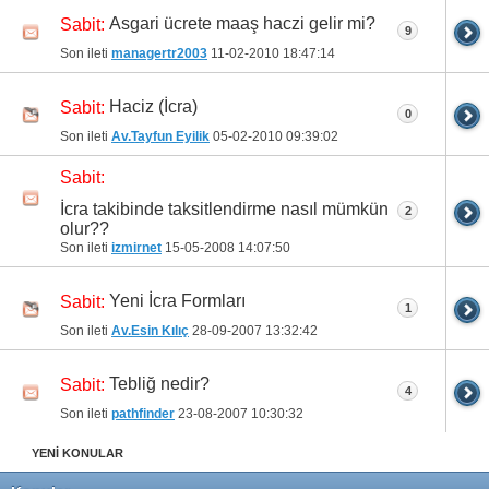
Asgari ücrete maaş haczi gelir mi?
Sabit:
9
Son ileti
managertr2003
11-02-2010
18:47:14
Haciz (İcra)
Sabit:
0
Son ileti
Av.Tayfun Eyilik
05-02-2010
09:39:02
Sabit:
İcra takibinde taksitlendirme nasıl mümkün
2
olur??
Son ileti
izmirnet
15-05-2008
14:07:50
Yeni İcra Formları
Sabit:
1
Son ileti
Av.Esin Kılıç
28-09-2007
13:32:42
Tebliğ nedir?
Sabit:
4
Son ileti
pathfinder
23-08-2007
10:30:32
YENİ KONULAR