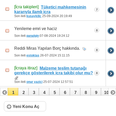
[İcra takipleri]
Tüketici mahkemesinin
7
kararıyla ilamlı icra
Son ileti
kusaykilic
25-09-2024
20:19:49
Yenileme emri ve haciz
0
Son ileti
panalgin
07-08-2024
19:24:12
Reddi Miras Yapılan Borç hakkında.
0
Son ileti
estoktas
26-07-2024
15:11:15
[İcraya itiraz]
Malzeme teslim tutanağı
gerekçe gösterilerek icra takibi olur mu?
0
Son ileti
onur yazici
25-07-2024
12:57:51
1
2
3
4
5
6
7
8
9
10
11
12
13
14
15
16
17
18
19
20
Yeni Konu Aç
21
22
23
24
25
26
27
28
29
30