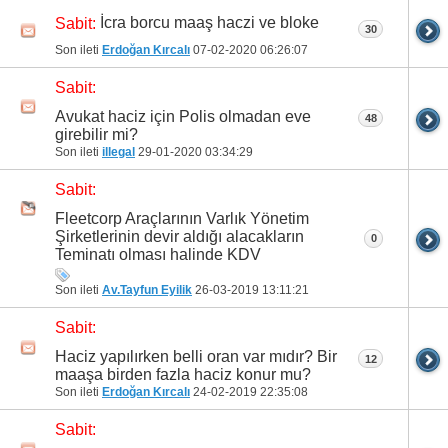
İcra borcu maaş haczi ve bloke
Sabit:
30
Son ileti
Erdoğan Kırcalı
07-02-2020
06:26:07
Sabit:
Avukat haciz için Polis olmadan eve
48
girebilir mi?
Son ileti
illegal
29-01-2020
03:34:29
Sabit:
Fleetcorp Araçlarının Varlık Yönetim
Şirketlerinin devir aldığı alacakların
0
Teminatı olması halinde KDV
Son ileti
Av.Tayfun Eyilik
26-03-2019
13:11:21
Sabit:
Haciz yapılırken belli oran var mıdır? Bir
12
maaşa birden fazla haciz konur mu?
Son ileti
Erdoğan Kırcalı
24-02-2019
22:35:08
Sabit: