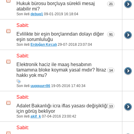
Hukuk bürosu borçluya sürekli mesaj
21
atabilir mi?
Son ileti
debug1
09-01-2019
16:18:04
Sabit:
Evlilikte bir eşin borçlarından dolayı diğer
91
eşin sorumluluğu
Son ileti
Erdoğan Kırcalı
29-07-2018
23:07:04
Sabit:
Elektronik haciz ile maaş hesabının
tamamına bloke koymak yasal mıdır? İtiraz
14
hakkı yok mu?
Son ileti
uugguurr86
19-05-2016
17:40:34
Sabit:
Adalet Bakanlığı icra iflas yasası değişikliği
13
için görüş bekliyor
Son ileti
akif_k
07-04-2016
23:00:42
Sabit: