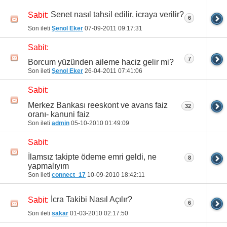
Senet nasıl tahsil edilir, icraya verilir?
Sabit:
6
Son ileti
Şenol Eker
07-09-2011
09:17:31
Sabit:
7
Borcum yüzünden aileme haciz gelir mi?
Son ileti
Şenol Eker
26-04-2011
07:41:06
Sabit:
Merkez Bankası reeskont ve avans faiz
32
oranı- kanuni faiz
Son ileti
admin
05-10-2010
01:49:09
Sabit:
İlamsız takipte ödeme emri geldi, ne
8
yapmalıyım
Son ileti
connect_17
10-09-2010
18:42:11
İcra Takibi Nasıl Açılır?
Sabit:
6
Son ileti
sakar
01-03-2010
02:17:50