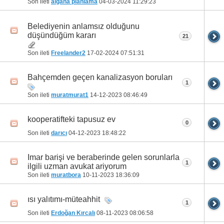
Son ileti
algana planlama
04-03-2024
11:29:23
Belediyenin anlamsız olduğunu
düşündüğüm kararı
21
Son ileti
Freelander2
17-02-2024
07:51:31
Bahçemden geçen kanalizasyon boruları
1
Son ileti
muratmurat1
14-12-2023
08:46:49
kooperatifteki tapusuz ev
0
Son ileti
darıcı
04-12-2023
18:48:22
Imar barişi ve beraberinde gelen sorunlarla
1
ilgili uzman avukat ariyorum
Son ileti
muratbora
10-11-2023
18:36:09
ısı yalıtımı-müteahhit
1
Son ileti
Erdoğan Kırcalı
08-11-2023
08:06:58