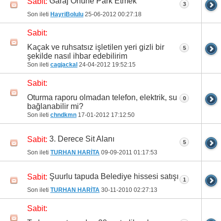
Garaj Önüne Park Etmek
Sabit:
3
Son ileti
HayriBolulu
25-06-2012
00:27:18
Sabit:
Kaçak ve ruhsatsız işletilen yeri gizli bir
5
şekilde nasıl ihbar edebilirim
Son ileti
cagjackal
24-04-2012
19:52:15
Sabit:
Oturma raporu olmadan telefon, elektrik, su
0
bağlanabilir mi?
Son ileti
chndkmn
17-01-2012
17:12:50
3. Derece Sit Alanı
Sabit:
5
Son ileti
TURHAN HARİTA
09-09-2011
01:17:53
Şuurlu tapuda Belediye hissesi satışı
Sabit:
1
Son ileti
TURHAN HARİTA
30-11-2010
02:27:13
Sabit: