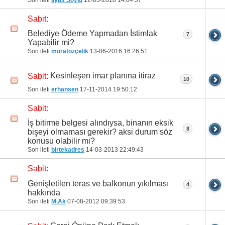
Sabit:
Belediye Ödeme Yapmadan İstimlak
7
Yapabilir mi?
Son ileti
muratözçelik
13-06-2016
16:26:51
Kesinleşen imar planına itiraz
Sabit:
10
Son ileti
erhansen
17-11-2014
19:50:12
Sabit:
İş bitirme belgesi alındıysa, binanın eksik
8
bişeyi olmaması gerekir? aksi durum söz
konusu olabilir mi?
Son ileti
birtekadres
14-03-2013
22:49:43
Sabit:
Genişletilen teras ve balkonun yıkılması
4
hakkında
Son ileti
M.Ak
07-08-2012
09:39:53