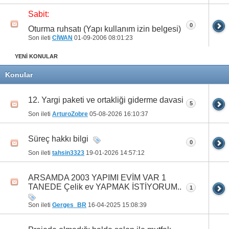
Sabit:
0
Oturma ruhsatı (Yapı kullanım izin belgesi)
Son ileti
CİWAN
01-09-2006
08:01:23
YENİ KONULAR
Konular
12. Yargi paketi ve ortakliği giderme davasi
5
Son ileti
ArturoZobre
05-08-2026
16:10:37
Süreç hakkı bilgi
0
Son ileti
tahsin3323
19-01-2026
14:57:12
ARSAMDA 2003 YAPIMI EVİM VAR 1
TANEDE Çelik ev YAPMAK İSTİYORUM..
1
Son ileti
Gerges_BR
16-04-2025
15:08:39