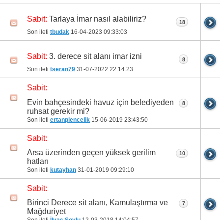
31
32
33
34
35
Tarlaya İmar nasıl alabiliriz?
Sabit:
18
Son ileti
tbudak
16-04-2023
09:33:03
3. derece sit alanı imar izni
Sabit:
8
Son ileti
tseran79
31-07-2022
22:14:23
Sabit:
Evin bahçesindeki havuz için belediyeden
8
ruhsat gerekir mi?
Son ileti
ertanplencelik
15-06-2019
23:43:50
Sabit:
Arsa üzerinden geçen yüksek gerilim
10
hatları
Son ileti
kutayhan
31-01-2019
09:29:10
Sabit:
Birinci Derece sit alanı, Kamulaştırma ve
7
Mağduriyet
Son ileti
İlyas Soylu
12-03-2018
14:04:57