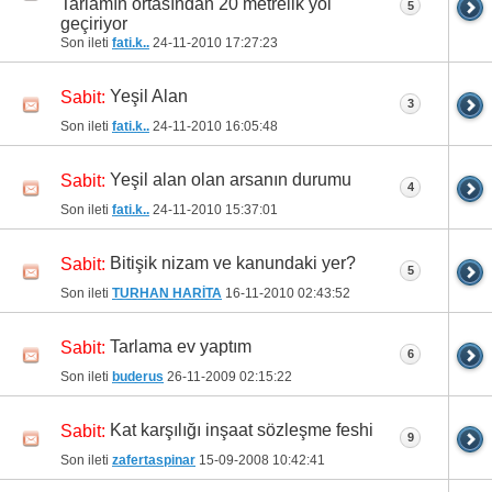
Tarlamın ortasından 20 metrelik yol
5
geçiriyor
Son ileti
fati.k..
24-11-2010
17:27:23
Yeşil Alan
Sabit:
3
Son ileti
fati.k..
24-11-2010
16:05:48
Yeşil alan olan arsanın durumu
Sabit:
4
Son ileti
fati.k..
24-11-2010
15:37:01
Bitişik nizam ve kanundaki yer?
Sabit:
5
Son ileti
TURHAN HARİTA
16-11-2010
02:43:52
Tarlama ev yaptım
Sabit:
6
Son ileti
buderus
26-11-2009
02:15:22
Kat karşılığı inşaat sözleşme feshi
Sabit:
9
Son ileti
zafertaspinar
15-09-2008
10:42:41