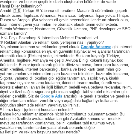
wordpress ve benzeri çeşitli kodlarla oluşturulan bölümleri de vardır.
Hangi Diller kullanılıyor?
Anadil: 🇹🇷 Türkçe. 🌐 Yabancı dil tercüme: Masaüstü sürümünde geçerli
olmak üzere; İngilizce, Almanca, Fransızca, İtalyanca, İspanyolca, Hintçe,
Rusça ve Arapça. (Bu yabancı dil çeviri seçenekleri ileride artırılacak olup,
bazı internet çeviri yazılımları ile otomatik olarak temin edilmektedir.
Sitenin Webmaster, Hostmaster, Güvenlik Uzmanı, PHP devoloper ve SEO
uzmanı kimdir?
👨‍💻 Feyz Pazarbaşı & Istemihan Mehmet Pazarbasi vd.
® Reklam Alanları ve reklam kodu yerleşimi nasıl yapılıyor?
Yayınlanan lansman ve reklamlar genel olarak
Google Adsense
gibi internet
reklamcılığı konusunda en iyi, en güvenilir kaynaklar ve ajanslar tarafından
otomatik olarak (Re'sen) yerleştirilmektedir. Bunların kaynağı Türkiye,
Amerika, Ingiltere, Almanya ve çeşitli Avrupa Birliği kökenli kaynak kod
ürünleridir. Bunlar içerik olarak günlük döviz ve borsa, forex para kazanma,
exim kredileri, internet bankacılığı, banka ve kredi kartı tanıtımları gibi
yatırım araçları ve internetten para kazanma teknikleri, hazır ofis kiralama,
Sigorta, yabancı dil okulları gibi eğitim tanıtımları, satılık veya kiralık
taşınmaz eşyalar ve araç kiralama, ikinci el taşınır mallar, ücretli veya
ücretsiz eleman ilanları ile ilgili bilimum bedelli veya bedava reklamlar, rejim,
diyet ve özel sağlık sigortası gibi insan sağlığı, tatil ve otel reklamları gibi
öğeler içerebilir. Siz de
Google Ads
aracılığı ile gerek sitemize ve gerekse
diğer ortamlara reklam verebilir veya aşağıdaki bağlantıyı kullanarak
doğrudan sitemizde reklam yayınlayabilirsiniz.
‼️ İtirazi kayıt (çekince) hususları nelerdir?
Bahse konu reklamlar üzerinde hiçbir kontrolümüz bulunmamaktadır. Bu
sebep ile özellikle avukat reklamları gibi Avukatlık kanunu vs. mesleki
mevzuat tarafından kısıtlanmış, belirli kurallara tabi tutulmuş veya
yasaklanmış tanıtımlardan yasal olarak sorumlu değiliz.
📧 İletişim ve reklam başvuru sayfası nerede?