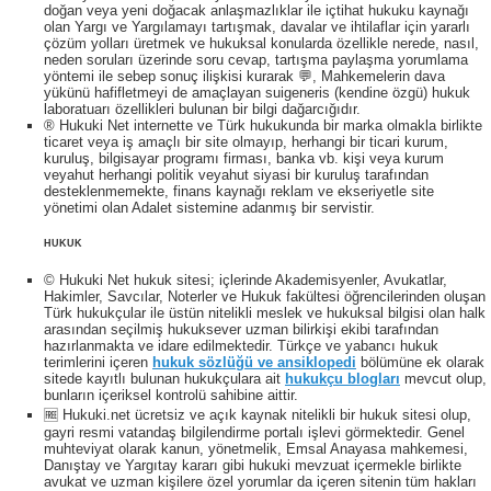
doğan veya yeni doğacak anlaşmazlıklar ile içtihat hukuku kaynağı
olan Yargı ve Yargılamayı tartışmak, davalar ve ihtilaflar için yararlı
çözüm yolları üretmek ve hukuksal konularda özellikle nerede, nasıl,
neden soruları üzerinde soru cevap, tartışma paylaşma yorumlama
yöntemi ile sebep sonuç ilişkisi kurarak 💬, Mahkemelerin dava
yükünü hafifletmeyi de amaçlayan suigeneris (kendine özgü) hukuk
laboratuarı özellikleri bulunan bir bilgi dağarcığıdır.
® Hukuki Net internette ve Türk hukukunda bir marka olmakla birlikte
ticaret veya iş amaçlı bir site olmayıp, herhangi bir ticari kurum,
kuruluş, bilgisayar programı firması, banka vb. kişi veya kurum
veyahut herhangi politik veyahut siyasi bir kuruluş tarafından
desteklenmemekte, finans kaynağı reklam ve ekseriyetle site
yönetimi olan Adalet sistemine adanmış bir servistir.
HUKUK
© Hukuki Net hukuk sitesi; içlerinde Akademisyenler, Avukatlar,
Hakimler, Savcılar, Noterler ve Hukuk fakültesi öğrencilerinden oluşan
Türk hukukçular ile üstün nitelikli meslek ve hukuksal bilgisi olan halk
arasından seçilmiş hukuksever uzman bilirkişi ekibi tarafından
hazırlanmakta ve idare edilmektedir. Türkçe ve yabancı hukuk
terimlerini içeren
hukuk sözlüğü ve ansiklopedi
bölümüne ek olarak
sitede kayıtlı bulunan hukukçulara ait
hukukçu blogları
mevcut olup,
bunların içeriksel kontrolü sahibine aittir.
🆓 Hukuki.net ücretsiz ve açık kaynak nitelikli bir hukuk sitesi olup,
gayri resmi vatandaş bilgilendirme portalı işlevi görmektedir. Genel
muhteviyat olarak kanun, yönetmelik, Emsal Anayasa mahkemesi,
Danıştay ve Yargıtay kararı gibi hukuki mevzuat içermekle birlikte
avukat ve uzman kişilere özel yorumlar da içeren sitenin tüm hakları