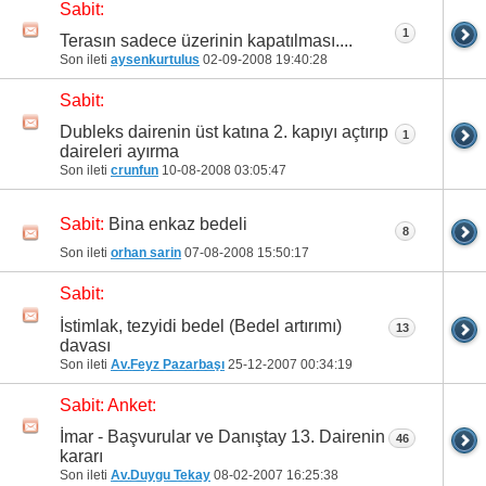
Sabit:
1
Terasın sadece üzerinin kapatılması....
Son ileti
aysenkurtulus
02-09-2008
19:40:28
Sabit:
Dubleks dairenin üst katına 2. kapıyı açtırıp
1
daireleri ayırma
Son ileti
crunfun
10-08-2008
03:05:47
Bina enkaz bedeli
Sabit:
8
Son ileti
orhan sarin
07-08-2008
15:50:17
Sabit:
İstimlak, tezyidi bedel (Bedel artırımı)
13
davası
Son ileti
Av.Feyz Pazarbaşı
25-12-2007
00:34:19
Sabit:
Anket:
İmar - Başvurular ve Danıştay 13. Dairenin
46
kararı
Son ileti
Av.Duygu Tekay
08-02-2007
16:25:38