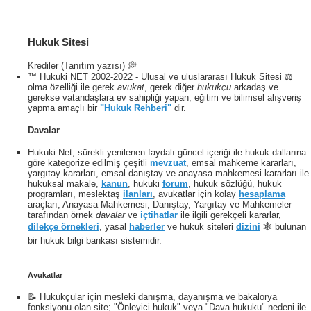
Hukuk Sitesi
Krediler (Tanıtım yazısı) 💭
™ Hukuki NET 2002-2022 - Ulusal ve uluslararası Hukuk Sitesi ⚖️
olma özelliği ile gerek
avukat
, gerek diğer
hukukçu
arkadaş ve
gerekse vatandaşlara ev sahipliği yapan, eğitim ve bilimsel alışveriş
yapma amaçlı bir
"Hukuk Rehberi"
dir.
Davalar
Hukuki Net; sürekli yenilenen faydalı güncel içeriği ile hukuk dallarına
göre kategorize edilmiş çeşitli
mevzuat
, emsal mahkeme kararları,
yargıtay kararları, emsal danıştay ve anayasa mahkemesi kararları ile
hukuksal makale,
kanun
, hukuki
forum
, hukuk sözlüğü, hukuk
programları, meslektaş
ilanları
, avukatlar için kolay
hesaplama
araçları, Anayasa Mahkemesi, Danıştay, Yargıtay ve Mahkemeler
tarafından örnek
davalar
ve
içtihatlar
ile ilgili gerekçeli kararlar,
dilekçe örnekleri
, yasal
haberler
ve hukuk siteleri
dizini
🕸 bulunan
bir hukuk bilgi bankası sistemidir.
Avukatlar
📝 Hukukçular için mesleki danışma, dayanışma ve bakalorya
fonksiyonu olan site; "Önleyici hukuk" veya "Dava hukuku" nedeni ile