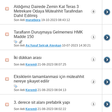
Aldığımız Dairede Zemin Kat Teras 3
Metrekare Odaya Müteahhit Tarafından
0
Dahil Edilmiş
Son ileti
muratbora
19-10-2023
08:43:12
Tarafların Duruşmaya Gelmemesi HMK
Madde 150
1
Son ileti
Av.Yusuf Selçuk Ateşkan
10-07-2023
14:30:21
İki dükkan arası
1
Son ileti
Keremli
21-06-2023
08:07:25
Eksiklerin tamamlanmasi için müteahhit
nereye şikayet edilir
2
Son ileti
Keremli
21-06-2023
08:04:13
3. derece sit alanı prefabrik yapı
1
Son ileti
Keremli
21-06-2023
08:02:22