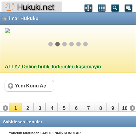
İmar Hukuku
ALLYZ Online butik. İndirimleri kaçırmayın.
Yeni Konu Aç
1
2
3
4
5
6
7
8
9
10
11
12
13
14
15
16
17
18
19
20
Sabitlenen konular
21
22
23
24
25
26
27
28
29
30
Yönetim tarafından SABİTLENMİŞ KONULAR