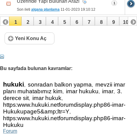
Üzerinde Yapı Bulunan Arazi
1
Son ileti
algana planlama
11-01-2023
19:10:12
1
2
3
4
5
6
7
8
9
10
11
12
13
14
15
16
17
18
19
20
Yeni Konu Aç
21
22
23
24
25
26
27
28
29
30
31
32
33
34
35
Bu sayfada bulunan kavramlar:
hukuki
sonradan balkon yapma
mevzii imar
,
,
planı muhatabımız kim
imar hukuku
imar
3.
,
,
,
derece sit
imar hukuk
,
,
https:www.hukuki.netforumdisplay.php86-imar-
Hukukupage5&amp;ltr=Y
,
https:www.hukuki.netforumdisplay.php86-imar-
Hukuku
Forum