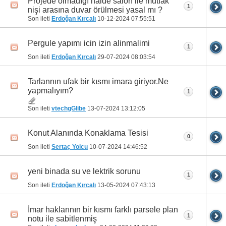
Projede olmadığı halde salon ile mutfak
1
nişi arasına duvar örülmesi yasal mı ?
Son ileti
Erdoğan Kırcalı
10-12-2024
07:55:51
Pergule yapımı icin izin alinmalimi
1
Son ileti
Erdoğan Kırcalı
29-07-2024
08:03:54
Tarlannın ufak bir kısmı imara giriyor.Ne
yapmalıyım?
1
Son ileti
vtechgGlibe
13-07-2024
13:12:05
Konut Alanında Konaklama Tesisi
0
Son ileti
Sertaç Yolcu
10-07-2024
14:46:52
yeni binada su ve lektrik sorunu
1
Son ileti
Erdoğan Kırcalı
13-05-2024
07:43:13
İmar haklarının bir kısmı farklı parsele plan
1
notu ile sabitlenmiş