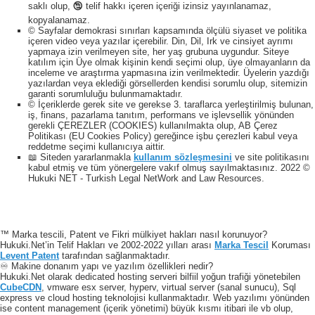
saklı olup, 🕲 telif hakkı içeren içeriği izinsiz yayınlanamaz,
kopyalanamaz.
© Sayfalar demokrasi sınırları kapsamında ölçülü siyaset ve politika
içeren video veya yazılar içerebilir. Din, Dil, Irk ve cinsiyet ayrımı
yapmaya izin verilmeyen site, her yaş grubuna uygundur. Siteye
katılım için Üye olmak kişinin kendi seçimi olup, üye olmayanların da
inceleme ve araştırma yapmasına izin verilmektedir. Üyelerin yazdığı
yazılardan veya eklediği görsellerden kendisi sorumlu olup, sitemizin
garanti sorumluluğu bulunmamaktadır.
© İçeriklerde gerek site ve gerekse 3. taraflarca yerleştirilmiş bulunan,
iş, finans, pazarlama tanıtım, performans ve işlevsellik yönünden
gerekli ÇEREZLER (COOKIES) kullanılmakta olup, AB Çerez
Politikası (EU Cookies Policy) gereğince işbu çerezleri kabul veya
reddetme seçimi kullanıcıya aittir.
📖 Siteden yararlanmakla
kullanım sözleşmesini
ve site politikasını
kabul etmiş ve tüm yönergelere vakıf olmuş sayılmaktasınız. 2022 ©
Hukuki NET - Turkish Legal NetWork and Law Resources.
™ Marka tescili, Patent ve Fikri mülkiyet hakları nasıl korunuyor?
Hukuki.Net’in Telif Hakları ve 2002-2022 yılları arası
Marka Tescil
Koruması
Levent Patent
tarafından sağlanmaktadır.
♾️ Makine donanım yapı ve yazılım özellikleri nedir?
Hukuki.Net olarak dedicated hosting serveri bilfiil yoğun trafiği yönetebilen
CubeCDN
, vmware esx server, hyperv, virtual server (sanal sunucu), Sql
express ve cloud hosting teknolojisi kullanmaktadır. Web yazılımı yönünden
ise content management (içerik yönetimi) büyük kısmı itibari ile vb olup,