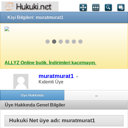
Kişi Bilgileri: muratmurat1
ALLYZ Online butik. İndirimleri kaçırmayın.
muratmurat1
Kıdemli Üye
Üye Hakkında
...
Üye Hakkında Genel Bilgiler
Hukuki Net üye adı: muratmurat1