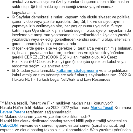
avukat ve uzman kişilere özel yorumlar da içeren sitenin tüm hakları
saklı olup, 🕲 telif hakkı içeren içeriği izinsiz yayınlanamaz,
kopyalanamaz.
© Sayfalar demokrasi sınırları kapsamında ölçülü siyaset ve politika
içeren video veya yazılar içerebilir. Din, Dil, Irk ve cinsiyet ayrımı
yapmaya izin verilmeyen site, her yaş grubuna uygundur. Siteye
katılım için Üye olmak kişinin kendi seçimi olup, üye olmayanların da
inceleme ve araştırma yapmasına izin verilmektedir. Üyelerin yazdığı
yazılardan veya eklediği görsellerden kendisi sorumlu olup, sitemizin
garanti sorumluluğu bulunmamaktadır.
© İçeriklerde gerek site ve gerekse 3. taraflarca yerleştirilmiş bulunan,
iş, finans, pazarlama tanıtım, performans ve işlevsellik yönünden
gerekli ÇEREZLER (COOKIES) kullanılmakta olup, AB Çerez
Politikası (EU Cookies Policy) gereğince işbu çerezleri kabul veya
reddetme seçimi kullanıcıya aittir.
📖 Siteden yararlanmakla
kullanım sözleşmesini
ve site politikasını
kabul etmiş ve tüm yönergelere vakıf olmuş sayılmaktasınız. 2022 ©
Hukuki NET - Turkish Legal NetWork and Law Resources.
™ Marka tescili, Patent ve Fikri mülkiyet hakları nasıl korunuyor?
Hukuki.Net’in Telif Hakları ve 2002-2022 yılları arası
Marka Tescil
Koruması
Levent Patent
tarafından sağlanmaktadır.
♾️ Makine donanım yapı ve yazılım özellikleri nedir?
Hukuki.Net olarak dedicated hosting serveri bilfiil yoğun trafiği yönetebilen
CubeCDN
, vmware esx server, hyperv, virtual server (sanal sunucu), Sql
express ve cloud hosting teknolojisi kullanmaktadır. Web yazılımı yönünden