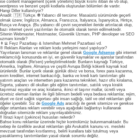
ise content management (içerik yönetimi) büyük kısmı itibari ile vb olup,
wordpress ve benzeri çeşitli kodlarla oluşturulan bölümleri de vardır.
Hangi Diller kullanılıyor?
Anadil: 🇹🇷 Türkçe. 🌐 Yabancı dil tercüme: Masaüstü sürümünde geçerli
olmak üzere; İngilizce, Almanca, Fransızca, İtalyanca, İspanyolca, Hintçe,
Rusça ve Arapça. (Bu yabancı dil çeviri seçenekleri ileride artırılacak olup,
bazı internet çeviri yazılımları ile otomatik olarak temin edilmektedir.
Sitenin Webmaster, Hostmaster, Güvenlik Uzmanı, PHP devoloper ve SEO
uzmanı kimdir?
👨‍💻 Feyz Pazarbaşı & Istemihan Mehmet Pazarbasi vd.
® Reklam Alanları ve reklam kodu yerleşimi nasıl yapılıyor?
Yayınlanan lansman ve reklamlar genel olarak
Google Adsense
gibi internet
reklamcılığı konusunda en iyi, en güvenilir kaynaklar ve ajanslar tarafından
otomatik olarak (Re'sen) yerleştirilmektedir. Bunların kaynağı Türkiye,
Amerika, Ingiltere, Almanya ve çeşitli Avrupa Birliği kökenli kaynak kod
ürünleridir. Bunlar içerik olarak günlük döviz ve borsa, forex para kazanma,
exim kredileri, internet bankacılığı, banka ve kredi kartı tanıtımları gibi
yatırım araçları ve internetten para kazanma teknikleri, hazır ofis kiralama,
Sigorta, yabancı dil okulları gibi eğitim tanıtımları, satılık veya kiralık
taşınmaz eşyalar ve araç kiralama, ikinci el taşınır mallar, ücretli veya
ücretsiz eleman ilanları ile ilgili bilimum bedelli veya bedava reklamlar, rejim,
diyet ve özel sağlık sigortası gibi insan sağlığı, tatil ve otel reklamları gibi
öğeler içerebilir. Siz de
Google Ads
aracılığı ile gerek sitemize ve gerekse
diğer ortamlara reklam verebilir veya aşağıdaki bağlantıyı kullanarak
doğrudan sitemizde reklam yayınlayabilirsiniz.
‼️ İtirazi kayıt (çekince) hususları nelerdir?
Bahse konu reklamlar üzerinde hiçbir kontrolümüz bulunmamaktadır. Bu
sebep ile özellikle avukat reklamları gibi Avukatlık kanunu vs. mesleki
mevzuat tarafından kısıtlanmış, belirli kurallara tabi tutulmuş veya
yasaklanmış tanıtımlardan yasal olarak sorumlu değiliz.