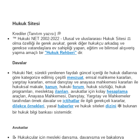
Hukuk Sitesi
Krediler (Tanıtım yazısı) 💭
™ Hukuki NET 2002-2022 - Ulusal ve uluslararası Hukuk Sitesi ⚖️
olma özelliği ile gerek
avukat
, gerek diğer
hukukçu
arkadaş ve
gerekse vatandaşlara ev sahipliği yapan, eğitim ve bilimsel alışveriş
yapma amaçlı bir
"Hukuk Rehberi"
dir.
Davalar
Hukuki Net; sürekli yenilenen faydalı güncel içeriği ile hukuk dallarına
göre kategorize edilmiş çeşitli
mevzuat
, emsal mahkeme kararları,
yargıtay kararları, emsal danıştay ve anayasa mahkemesi kararları ile
hukuksal makale,
kanun
, hukuki
forum
, hukuk sözlüğü, hukuk
programları, meslektaş
ilanları
, avukatlar için kolay
hesaplama
araçları, Anayasa Mahkemesi, Danıştay, Yargıtay ve Mahkemeler
tarafından örnek
davalar
ve
içtihatlar
ile ilgili gerekçeli kararlar,
dilekçe örnekleri
, yasal
haberler
ve hukuk siteleri
dizini
🕸 bulunan
bir hukuk bilgi bankası sistemidir.
Avukatlar
📝 Hukukçular için mesleki danışma, dayanışma ve bakalorya