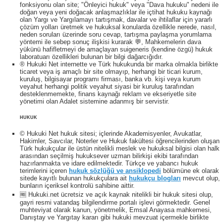
fonksiyonu olan site; "Önleyici hukuk" veya "Dava hukuku" nedeni ile
doğan veya yeni doğacak anlaşmazlıklar ile içtihat hukuku kaynağı
olan Yargı ve Yargılamayı tartışmak, davalar ve ihtilaflar için yararlı
çözüm yolları üretmek ve hukuksal konularda özellikle nerede, nasıl,
neden soruları üzerinde soru cevap, tartışma paylaşma yorumlama
yöntemi ile sebep sonuç ilişkisi kurarak 💬, Mahkemelerin dava
yükünü hafifletmeyi de amaçlayan suigeneris (kendine özgü) hukuk
laboratuarı özellikleri bulunan bir bilgi dağarcığıdır.
® Hukuki Net internette ve Türk hukukunda bir marka olmakla birlikte
ticaret veya iş amaçlı bir site olmayıp, herhangi bir ticari kurum,
kuruluş, bilgisayar programı firması, banka vb. kişi veya kurum
veyahut herhangi politik veyahut siyasi bir kuruluş tarafından
desteklenmemekte, finans kaynağı reklam ve ekseriyetle site
yönetimi olan Adalet sistemine adanmış bir servistir.
HUKUK
© Hukuki Net hukuk sitesi; içlerinde Akademisyenler, Avukatlar,
Hakimler, Savcılar, Noterler ve Hukuk fakültesi öğrencilerinden oluşan
Türk hukukçular ile üstün nitelikli meslek ve hukuksal bilgisi olan halk
arasından seçilmiş hukuksever uzman bilirkişi ekibi tarafından
hazırlanmakta ve idare edilmektedir. Türkçe ve yabancı hukuk
terimlerini içeren
hukuk sözlüğü ve ansiklopedi
bölümüne ek olarak
sitede kayıtlı bulunan hukukçulara ait
hukukçu blogları
mevcut olup,
bunların içeriksel kontrolü sahibine aittir.
🆓 Hukuki.net ücretsiz ve açık kaynak nitelikli bir hukuk sitesi olup,
gayri resmi vatandaş bilgilendirme portalı işlevi görmektedir. Genel
muhteviyat olarak kanun, yönetmelik, Emsal Anayasa mahkemesi,
Danıştay ve Yargıtay kararı gibi hukuki mevzuat içermekle birlikte