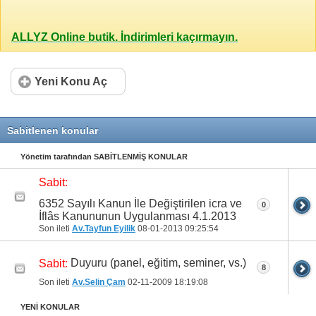
ALLYZ Online butik. İndirimleri kaçırmayın.
Yeni Konu Aç
Sabitlenen konular
Yönetim tarafından SABİTLENMİŞ KONULAR
Sabit:
6352 Sayılı Kanun İle Değiştirilen icra ve
0
İflâs Kanununun Uygulanması 4.1.2013
Son ileti
Av.Tayfun Eyilik
08-01-2013
09:25:54
Duyuru (panel, eğitim, seminer, vs.)
Sabit:
8
Son ileti
Av.Selin Çam
02-11-2009
18:19:08
YENİ KONULAR