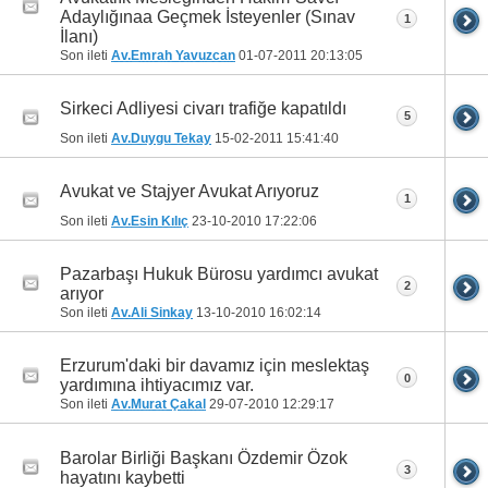
Adaylığınaa Geçmek İsteyenler (Sınav
1
İlanı)
Son ileti
Av.Emrah Yavuzcan
01-07-2011
20:13:05
Sirkeci Adliyesi civarı trafiğe kapatıldı
5
Son ileti
Av.Duygu Tekay
15-02-2011
15:41:40
Avukat ve Stajyer Avukat Arıyoruz
1
Son ileti
Av.Esin Kılıç
23-10-2010
17:22:06
Pazarbaşı Hukuk Bürosu yardımcı avukat
2
arıyor
Son ileti
Av.Ali Sinkay
13-10-2010
16:02:14
Erzurum'daki bir davamız için meslektaş
0
yardımına ihtiyacımız var.
Son ileti
Av.Murat Çakal
29-07-2010
12:29:17
Barolar Birliği Başkanı Özdemir Özok
3
hayatını kaybetti