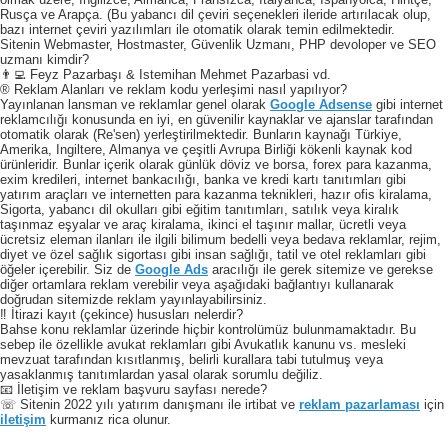
Rusça ve Arapça. (Bu yabancı dil çeviri seçenekleri ileride artırılacak olup,
bazı internet çeviri yazılımları ile otomatik olarak temin edilmektedir.
Sitenin Webmaster, Hostmaster, Güvenlik Uzmanı, PHP devoloper ve SEO
uzmanı kimdir?
👨‍💻 Feyz Pazarbaşı & Istemihan Mehmet Pazarbasi vd.
® Reklam Alanları ve reklam kodu yerleşimi nasıl yapılıyor?
Yayınlanan lansman ve reklamlar genel olarak
Google Adsense
gibi internet
reklamcılığı konusunda en iyi, en güvenilir kaynaklar ve ajanslar tarafından
otomatik olarak (Re'sen) yerleştirilmektedir. Bunların kaynağı Türkiye,
Amerika, Ingiltere, Almanya ve çeşitli Avrupa Birliği kökenli kaynak kod
ürünleridir. Bunlar içerik olarak günlük döviz ve borsa, forex para kazanma,
exim kredileri, internet bankacılığı, banka ve kredi kartı tanıtımları gibi
yatırım araçları ve internetten para kazanma teknikleri, hazır ofis kiralama,
Sigorta, yabancı dil okulları gibi eğitim tanıtımları, satılık veya kiralık
taşınmaz eşyalar ve araç kiralama, ikinci el taşınır mallar, ücretli veya
ücretsiz eleman ilanları ile ilgili bilimum bedelli veya bedava reklamlar, rejim,
diyet ve özel sağlık sigortası gibi insan sağlığı, tatil ve otel reklamları gibi
öğeler içerebilir. Siz de
Google Ads
aracılığı ile gerek sitemize ve gerekse
diğer ortamlara reklam verebilir veya aşağıdaki bağlantıyı kullanarak
doğrudan sitemizde reklam yayınlayabilirsiniz.
‼️ İtirazi kayıt (çekince) hususları nelerdir?
Bahse konu reklamlar üzerinde hiçbir kontrolümüz bulunmamaktadır. Bu
sebep ile özellikle avukat reklamları gibi Avukatlık kanunu vs. mesleki
mevzuat tarafından kısıtlanmış, belirli kurallara tabi tutulmuş veya
yasaklanmış tanıtımlardan yasal olarak sorumlu değiliz.
📧 İletişim ve reklam başvuru sayfası nerede?
☏ Sitenin 2022 yılı yatırım danışmanı ile irtibat ve
reklam pazarlaması
için
iletişim
kurmanız rica olunur.