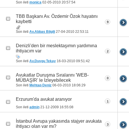
Son ileti
monica
02-05-2010
20:57:54
TBB Başkanı Av. Özdemir Özok hayatını
kaybetti
9
Son ileti
Av.Abbas Bilgili
27-04-2010
22:53:11
Denizli'den bir meslektaşımın yardımına
ihtiyacım var
2
Son ileti
Av.Duygu Tekay
16-03-2010
09:51:42
Avukatlar Duruşma Sıralarını 'WEB-
0
MÜBAŞİR' le İzleyebilecek
Son ileti
Mehtap Deniz
06-03-2010
18:06:29
Erzurum'da avukat aranıyor
1
Son ileti
admin
21-12-2009
16:55:08
İstanbul Avrupa yakasında stajyer avukata
3
ihtiyacı olan var mı?