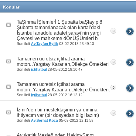
Konular
TaŞinma İŞlemlerİ 1 Şubatta baŞlayip 8
Şubatta tamamlanacak olan kartal’dakİ
0
İstanbul anadolu adalet sarayi'nin yargi
Çevresİ ve mahkeme dÖnÜŞÜmlerİ b
Son ileti
Av.Tayfun Eyilik
03-02-2013
23:49:13
Tamamen ücretsiz içtihat arama
0
motoru.Yargıtay Kararları,Dilekçe Örnekleri
Son ileti
içtihatbul
28-05-2012
18:10:47
Tamamen ücretsiz içtihat arama
0
motoru.Yargıtay Kararları,Dilekçe Örnekleri.
Son ileti
içtihatbul
28-05-2012
16:13:12
İzmir'den bir meslektaşımın yardımına
0
ihtiyacım var (bir dosyadan bilgi lazım)
Son ileti
Av.Serhat Koca
05-03-2012
12:11:58
Avukatlık Mesleğinden Hakim-Savcı