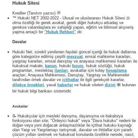
Hukuk Sitesi
Krediler (Tanıtım yazısı) 💭
™ Hukuki NET 2002-2022 - Ulusal ve uluslararası Hukuk Sitesi ⚖️
olma özelliği ile gerek
avukat
, gerek diğer
hukukçu
arkadaş ve
gerekse vatandaşlara ev sahipliği yapan, eğitim ve bilimsel alışveriş
yapma amaçlı bir
"Hukuk Rehberi"
dir.
Davalar
Hukuki Net; sürekli yenilenen faydalı güncel içeriği ile hukuk dallarına
göre kategorize edilmiş çeşitli
mevzuat
, emsal mahkeme kararları,
yargıtay kararları, emsal danıştay ve anayasa mahkemesi kararları ile
hukuksal makale,
kanun
, hukuki
forum
, hukuk sözlüğü, hukuk
programları, meslektaş
ilanları
, avukatlar için kolay
hesaplama
araçları, Anayasa Mahkemesi, Danıştay, Yargıtay ve Mahkemeler
tarafından örnek
davalar
ve
içtihatlar
ile ilgili gerekçeli kararlar,
dilekçe örnekleri
, yasal
haberler
ve hukuk siteleri
dizini
🕸 bulunan
bir hukuk bilgi bankası sistemidir.
Avukatlar
📝 Hukukçular için mesleki danışma, dayanışma ve bakalorya
fonksiyonu olan site; "Önleyici hukuk" veya "Dava hukuku" nedeni ile
doğan veya yeni doğacak anlaşmazlıklar ile içtihat hukuku kaynağı
olan Yargı ve Yargılamayı tartışmak, davalar ve ihtilaflar için yararlı
çözüm yolları üretmek ve hukuksal konularda özellikle nerede, nasıl,