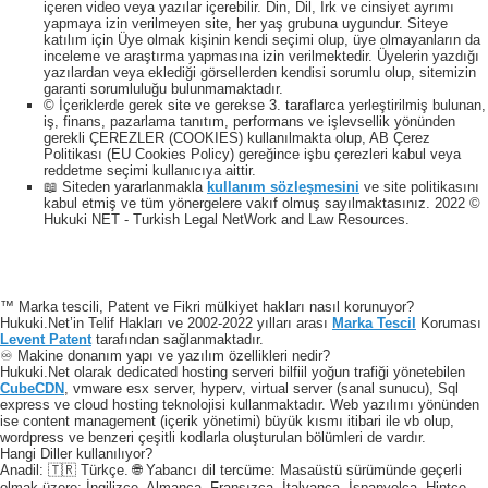
içeren video veya yazılar içerebilir. Din, Dil, Irk ve cinsiyet ayrımı
yapmaya izin verilmeyen site, her yaş grubuna uygundur. Siteye
katılım için Üye olmak kişinin kendi seçimi olup, üye olmayanların da
inceleme ve araştırma yapmasına izin verilmektedir. Üyelerin yazdığı
yazılardan veya eklediği görsellerden kendisi sorumlu olup, sitemizin
garanti sorumluluğu bulunmamaktadır.
© İçeriklerde gerek site ve gerekse 3. taraflarca yerleştirilmiş bulunan,
iş, finans, pazarlama tanıtım, performans ve işlevsellik yönünden
gerekli ÇEREZLER (COOKIES) kullanılmakta olup, AB Çerez
Politikası (EU Cookies Policy) gereğince işbu çerezleri kabul veya
reddetme seçimi kullanıcıya aittir.
📖 Siteden yararlanmakla
kullanım sözleşmesini
ve site politikasını
kabul etmiş ve tüm yönergelere vakıf olmuş sayılmaktasınız. 2022 ©
Hukuki NET - Turkish Legal NetWork and Law Resources.
™ Marka tescili, Patent ve Fikri mülkiyet hakları nasıl korunuyor?
Hukuki.Net’in Telif Hakları ve 2002-2022 yılları arası
Marka Tescil
Koruması
Levent Patent
tarafından sağlanmaktadır.
♾️ Makine donanım yapı ve yazılım özellikleri nedir?
Hukuki.Net olarak dedicated hosting serveri bilfiil yoğun trafiği yönetebilen
CubeCDN
, vmware esx server, hyperv, virtual server (sanal sunucu), Sql
express ve cloud hosting teknolojisi kullanmaktadır. Web yazılımı yönünden
ise content management (içerik yönetimi) büyük kısmı itibari ile vb olup,
wordpress ve benzeri çeşitli kodlarla oluşturulan bölümleri de vardır.
Hangi Diller kullanılıyor?
Anadil: 🇹🇷 Türkçe. 🌐 Yabancı dil tercüme: Masaüstü sürümünde geçerli
olmak üzere; İngilizce, Almanca, Fransızca, İtalyanca, İspanyolca, Hintçe,