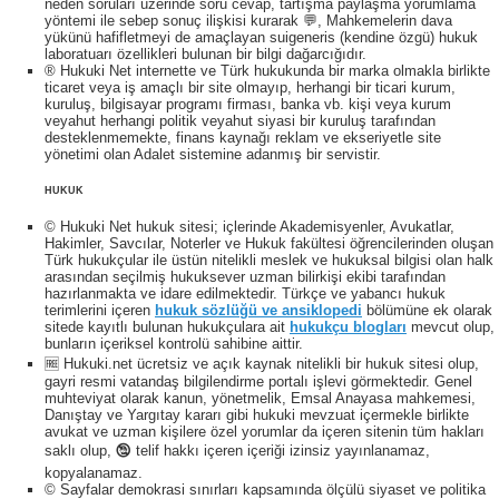
neden soruları üzerinde soru cevap, tartışma paylaşma yorumlama
yöntemi ile sebep sonuç ilişkisi kurarak 💬, Mahkemelerin dava
yükünü hafifletmeyi de amaçlayan suigeneris (kendine özgü) hukuk
laboratuarı özellikleri bulunan bir bilgi dağarcığıdır.
® Hukuki Net internette ve Türk hukukunda bir marka olmakla birlikte
ticaret veya iş amaçlı bir site olmayıp, herhangi bir ticari kurum,
kuruluş, bilgisayar programı firması, banka vb. kişi veya kurum
veyahut herhangi politik veyahut siyasi bir kuruluş tarafından
desteklenmemekte, finans kaynağı reklam ve ekseriyetle site
yönetimi olan Adalet sistemine adanmış bir servistir.
HUKUK
© Hukuki Net hukuk sitesi; içlerinde Akademisyenler, Avukatlar,
Hakimler, Savcılar, Noterler ve Hukuk fakültesi öğrencilerinden oluşan
Türk hukukçular ile üstün nitelikli meslek ve hukuksal bilgisi olan halk
arasından seçilmiş hukuksever uzman bilirkişi ekibi tarafından
hazırlanmakta ve idare edilmektedir. Türkçe ve yabancı hukuk
terimlerini içeren
hukuk sözlüğü ve ansiklopedi
bölümüne ek olarak
sitede kayıtlı bulunan hukukçulara ait
hukukçu blogları
mevcut olup,
bunların içeriksel kontrolü sahibine aittir.
🆓 Hukuki.net ücretsiz ve açık kaynak nitelikli bir hukuk sitesi olup,
gayri resmi vatandaş bilgilendirme portalı işlevi görmektedir. Genel
muhteviyat olarak kanun, yönetmelik, Emsal Anayasa mahkemesi,
Danıştay ve Yargıtay kararı gibi hukuki mevzuat içermekle birlikte
avukat ve uzman kişilere özel yorumlar da içeren sitenin tüm hakları
saklı olup, 🕲 telif hakkı içeren içeriği izinsiz yayınlanamaz,
kopyalanamaz.
© Sayfalar demokrasi sınırları kapsamında ölçülü siyaset ve politika