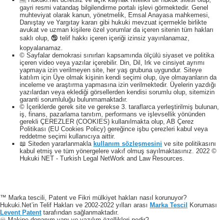
gayri resmi vatandaş bilgilendirme portalı işlevi görmektedir. Genel
muhteviyat olarak kanun, yönetmelik, Emsal Anayasa mahkemesi,
Danıştay ve Yargıtay kararı gibi hukuki mevzuat içermekle birlikte
avukat ve uzman kişilere özel yorumlar da içeren sitenin tüm hakları
saklı olup, 🕲 telif hakkı içeren içeriği izinsiz yayınlanamaz,
kopyalanamaz.
© Sayfalar demokrasi sınırları kapsamında ölçülü siyaset ve politika
içeren video veya yazılar içerebilir. Din, Dil, Irk ve cinsiyet ayrımı
yapmaya izin verilmeyen site, her yaş grubuna uygundur. Siteye
katılım için Üye olmak kişinin kendi seçimi olup, üye olmayanların da
inceleme ve araştırma yapmasına izin verilmektedir. Üyelerin yazdığı
yazılardan veya eklediği görsellerden kendisi sorumlu olup, sitemizin
garanti sorumluluğu bulunmamaktadır.
© İçeriklerde gerek site ve gerekse 3. taraflarca yerleştirilmiş bulunan,
iş, finans, pazarlama tanıtım, performans ve işlevsellik yönünden
gerekli ÇEREZLER (COOKIES) kullanılmakta olup, AB Çerez
Politikası (EU Cookies Policy) gereğince işbu çerezleri kabul veya
reddetme seçimi kullanıcıya aittir.
📖 Siteden yararlanmakla
kullanım sözleşmesini
ve site politikasını
kabul etmiş ve tüm yönergelere vakıf olmuş sayılmaktasınız. 2022 ©
Hukuki NET - Turkish Legal NetWork and Law Resources.
™ Marka tescili, Patent ve Fikri mülkiyet hakları nasıl korunuyor?
Hukuki.Net’in Telif Hakları ve 2002-2022 yılları arası
Marka Tescil
Koruması
Levent Patent
tarafından sağlanmaktadır.
♾️ Makine donanım yapı ve yazılım özellikleri nedir?