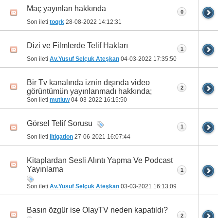
Maç yayınları hakkında
0
Son ileti
toqrk
28-08-2022
14:12:31
Dizi ve Filmlerde Telif Hakları
1
Son ileti
Av.Yusuf Selçuk Ateşkan
04-03-2022
17:35:50
Bir Tv kanalında iznin dışında video
2
görüntümün yayınlanmadı hakkında;
Son ileti
mutluw
04-03-2022
16:15:50
Görsel Telif Sorusu
1
Son ileti
litigation
27-06-2021
16:07:44
Kitaplardan Sesli Alıntı Yapma Ve Podcast
Yayınlama
1
Son ileti
Av.Yusuf Selçuk Ateşkan
03-03-2021
16:13:09
Basın özgür ise OlayTV neden kapatıldı?
2