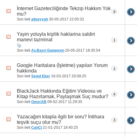
İnternet Gazeteciliğinde Tekzip Hakkım Yok
0
mu?
Son ileti
aliseyyah
30-05-2017
22:05:32
Yayin yoluyla kişilik haklarina saldiri
manevi tazminat
1
Son ileti
Av.Basri Gungoren
20-05-2017
18:35:54
Google Haritalara (İşletme) yapılan Yorum
1
hakkında
Son ileti
Şenol Eker
16-03-2017
20:09:25
BlackJack Hakkında Eğitim Videosu ve
0
Kitap Hazırlamak, Paylaşmak Suç mudur?
Son ileti
OmerAB
09-02-2017
11:29:35
Yazacağım kitapla ilgili bir soru? İntihara
3
teşvik suçu olur mu?
Son ileti
CanCi
21-01-2017
18:40:25