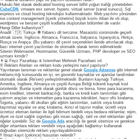
Hukuki.Net olarak dedicated hosting serveri bilfiil yoğun trafiği yönetebilen
CubeCDN
, vmware esx server, hyperv, virtual server (sanal sunucu), Sql
express ve cloud hosting teknolojisi kullanmaktadır. Web yazılımı yönünden
ise content management (içerik yönetimi) büyük kısmı itibari ile vb olup,
wordpress ve benzeri çeşitli kodlarla oluşturulan bölümleri de vardır.
Hangi Diller kullanılıyor?
Anadil: 🇹🇷 Türkçe. 🌐 Yabancı dil tercüme: Masaüstü sürümünde geçerli
olmak üzere; İngilizce, Almanca, Fransızca, İtalyanca, İspanyolca, Hintçe,
Rusça ve Arapça. (Bu yabancı dil çeviri seçenekleri ileride artırılacak olup,
bazı internet çeviri yazılımları ile otomatik olarak temin edilmektedir.
Sitenin Webmaster, Hostmaster, Güvenlik Uzmanı, PHP devoloper ve SEO
uzmanı kimdir?
👨‍💻 Feyz Pazarbaşı & Istemihan Mehmet Pazarbasi vd.
® Reklam Alanları ve reklam kodu yerleşimi nasıl yapılıyor?
Yayınlanan lansman ve reklamlar genel olarak
Google Adsense
gibi internet
reklamcılığı konusunda en iyi, en güvenilir kaynaklar ve ajanslar tarafından
otomatik olarak (Re'sen) yerleştirilmektedir. Bunların kaynağı Türkiye,
Amerika, Ingiltere, Almanya ve çeşitli Avrupa Birliği kökenli kaynak kod
ürünleridir. Bunlar içerik olarak günlük döviz ve borsa, forex para kazanma,
exim kredileri, internet bankacılığı, banka ve kredi kartı tanıtımları gibi
yatırım araçları ve internetten para kazanma teknikleri, hazır ofis kiralama,
Sigorta, yabancı dil okulları gibi eğitim tanıtımları, satılık veya kiralık
taşınmaz eşyalar ve araç kiralama, ikinci el taşınır mallar, ücretli veya
ücretsiz eleman ilanları ile ilgili bilimum bedelli veya bedava reklamlar, rejim,
diyet ve özel sağlık sigortası gibi insan sağlığı, tatil ve otel reklamları gibi
öğeler içerebilir. Siz de
Google Ads
aracılığı ile gerek sitemize ve gerekse
diğer ortamlara reklam verebilir veya aşağıdaki bağlantıyı kullanarak
doğrudan sitemizde reklam yayınlayabilirsiniz.
‼️ İtirazi kayıt (çekince) hususları nelerdir?