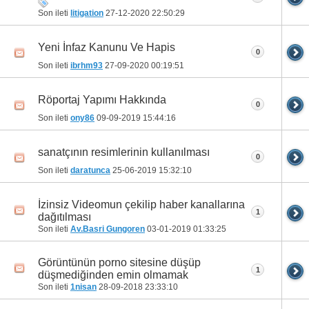
Son ileti
litigation
27-12-2020
22:50:29
Yeni İnfaz Kanunu Ve Hapis
0
Son ileti
ibrhm93
27-09-2020
00:19:51
Röportaj Yapımı Hakkında
0
Son ileti
ony86
09-09-2019
15:44:16
sanatçının resimlerinin kullanılması
0
Son ileti
daratunca
25-06-2019
15:32:10
İzinsiz Videomun çekilip haber kanallarına
1
dağıtılması
Son ileti
Av.Basri Gungoren
03-01-2019
01:33:25
Görüntünün porno sitesine düşüp
1
düşmediğinden emin olmamak
Son ileti
1nisan
28-09-2018
23:33:10