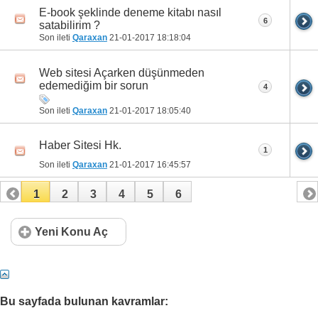
E-book şeklinde deneme kitabı nasıl
6
satabilirim ?
Son ileti
Qaraxan
21-01-2017
18:18:04
Web sitesi Açarken düşünmeden
edemediğim bir sorun
4
Son ileti
Qaraxan
21-01-2017
18:05:40
Haber Sitesi Hk.
1
Son ileti
Qaraxan
21-01-2017
16:45:57
1
2
3
4
5
6
Yeni Konu Aç
Bu sayfada bulunan kavramlar: