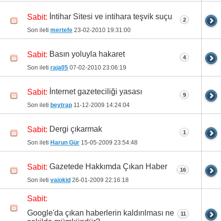
İntihar Sitesi ve intihara teşvik suçu
Sabit:
2
Son ileti
mertefe
23-02-2010
19:31:00
Basın yoluyla hakaret
Sabit:
4
Son ileti
raja05
07-02-2010
23:06:19
İnternet gazeteciliği yasası
Sabit:
9
Son ileti
beytrap
11-12-2009
14:24:04
Dergi çıkarmak
Sabit:
1
Son ileti
Harun Gür
15-05-2009
23:54:48
Gazetede Hakkımda Çıkan Haber
Sabit:
16
Son ileti
vaiokid
26-01-2009
22:16:18
Sabit:
Google'da çıkan haberlerin kaldırılması ne
11