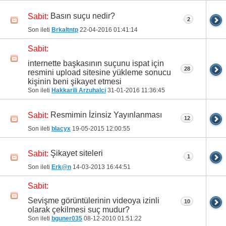
Basın suçu nedir?
Sabit:
2
Son ileti
Brkaltntp
22-04-2016
01:41:14
Sabit:
internette başkasının suçunu ispat için
28
resmini upload sitesine yükleme sonucu
kişinin beni şikayet etmesi
Son ileti
Hakkarili Arzuhalci
31-01-2016
11:36:45
Resmimin İzinsiz Yayınlanması
Sabit:
12
Son ileti
blacyx
19-05-2015
12:00:55
Şikayet siteleri
Sabit:
1
Son ileti
Erk@n
14-03-2013
16:44:51
Sabit:
Sevişme görüntülerinin videoya izinli
10
olarak çekilmesi suç mudur?
Son ileti
bguner035
08-12-2010
01:51:22