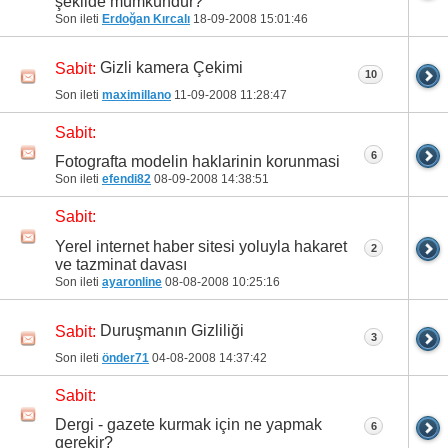
şekilde mümkündür?
Son ileti
Erdoğan Kırcalı
18-09-2008
15:01:46
Gizli kamera Çekimi
Sabit:
10
Son ileti
maximillano
11-09-2008
11:28:47
Sabit:
6
Fotografta modelin haklarinin korunmasi
Son ileti
efendi82
08-09-2008
14:38:51
Sabit:
Yerel internet haber sitesi yoluyla hakaret
2
ve tazminat davası
Son ileti
ayaronline
08-08-2008
10:25:16
Duruşmanın Gizliliği
Sabit:
3
Son ileti
önder71
04-08-2008
14:37:42
Sabit:
Dergi - gazete kurmak için ne yapmak
6
gerekir?