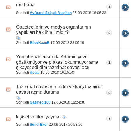
merhaba
1
Son ileti
Av.Yusuf Selçuk Ateşkan
25-08-2018
16:06:33
Gazetecilerin ve medya organlarının
yaptıkları hak ihlali midir?
0
Son ileti
BilgeKaanB
17-06-2018
23:06:19
Youtube Videosunda Adamın yuzu
gözükmüyor ve plakasi okunmuyor ama
1
şikayet edildim tazminat davası actı
Son ileti
illegal
19-05-2018
16:15:58
Tazminat davasının reddi ve karş tazminat
davası açma durumu
0
Son ileti
Gazeteci100
12-03-2018
12:24:36
kişisel verileri yayma
1
Son ileti
Şenol Eker
20-09-2017
20:28:26