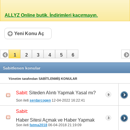
ALLYZ Online butik. İndirimleri kaçırmayın.
Yeni Konu Aç
1
2
3
4
5
6
Sabitlenen konular
Yönetim tarafından SABİTLENMİŞ KONULAR
Siteden Alıntı Yapmak Yasal mı?
Sabit:
9
Son ileti
serdarcogen
12-04-2022
16:22:41
Sabit:
3
Haber Sitesi Açmak ve Haber Yapmak
Son ileti
fatma2018
06-04-2018
21:19:09