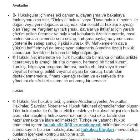
Avukatlar
📝 Hukukçular için mesleki danışma, dayanışma ve bakalorya
fonksiyonu olan site; "Önleyici hukuk" veya "Dava hukuku" nedeni ile
doğan veya yeni doğacak anlaşmazlıklar ile içtihat hukuku kaynağı
olan Yargı ve Yargılamayı tartışmak, davalar ve ihtilaflar için yararlı
çözüm yolları üretmek ve hukuksal konularda özellikle nerede, nasıl,
neden soruları üzerinde soru cevap, tartışma paylaşma yorumlama
yöntemi ile sebep sonuç ilişkisi kurarak 💬, Mahkemelerin dava
yükünü hafifletmeyi de amaçlayan suigeneris (kendine özgü) hukuk
laboratuarı özellikleri bulunan bir bilgi dağarcığıdır.
® Hukuki Net internette ve Türk hukukunda bir marka olmakla birlikte
ticaret veya iş amaçlı bir site olmayıp, herhangi bir ticari kurum,
kuruluş, bilgisayar programı firması, banka vb. kişi veya kurum
veyahut herhangi politik veyahut siyasi bir kuruluş tarafından
desteklenmemekte, finans kaynağı reklam ve ekseriyetle site
yönetimi olan Adalet sistemine adanmış bir servistir.
HUKUK
© Hukuki Net hukuk sitesi; içlerinde Akademisyenler, Avukatlar,
Hakimler, Savcılar, Noterler ve Hukuk fakültesi öğrencilerinden oluşan
Türk hukukçular ile üstün nitelikli meslek ve hukuksal bilgisi olan halk
arasından seçilmiş hukuksever uzman bilirkişi ekibi tarafından
hazırlanmakta ve idare edilmektedir. Türkçe ve yabancı hukuk
terimlerini içeren
hukuk sözlüğü ve ansiklopedi
bölümüne ek olarak
sitede kayıtlı bulunan hukukçulara ait
hukukçu blogları
mevcut olup,
bunların içeriksel kontrolü sahibine aittir.
🆓 Hukuki.net ücretsiz ve açık kaynak nitelikli bir hukuk sitesi olup,