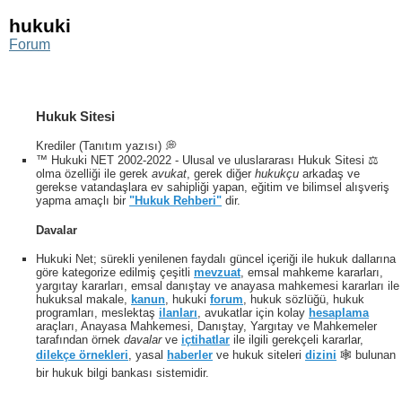
hukuki
Forum
Hukuk Sitesi
Krediler (Tanıtım yazısı) 💭
™ Hukuki NET 2002-2022 - Ulusal ve uluslararası Hukuk Sitesi ⚖️
olma özelliği ile gerek
avukat
, gerek diğer
hukukçu
arkadaş ve
gerekse vatandaşlara ev sahipliği yapan, eğitim ve bilimsel alışveriş
yapma amaçlı bir
"Hukuk Rehberi"
dir.
Davalar
Hukuki Net; sürekli yenilenen faydalı güncel içeriği ile hukuk dallarına
göre kategorize edilmiş çeşitli
mevzuat
, emsal mahkeme kararları,
yargıtay kararları, emsal danıştay ve anayasa mahkemesi kararları ile
hukuksal makale,
kanun
, hukuki
forum
, hukuk sözlüğü, hukuk
programları, meslektaş
ilanları
, avukatlar için kolay
hesaplama
araçları, Anayasa Mahkemesi, Danıştay, Yargıtay ve Mahkemeler
tarafından örnek
davalar
ve
içtihatlar
ile ilgili gerekçeli kararlar,
dilekçe örnekleri
, yasal
haberler
ve hukuk siteleri
dizini
🕸 bulunan
bir hukuk bilgi bankası sistemidir.