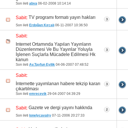
Son ileti
abva
06-02-2008
10:14:14
TV programı formatı yayın hakları
Sabit:
3
Son ileti
Erdoğan Kırcalı
06-11-2007
10:36:50
Sabit:
Internet Ortamında Yapılan Yayınların
Düzenlenmesi Ve Bu Yayınlar Yoluyla
3
İşlenen Suçlarla Mücadele Edilmesi Hk
kanun
Son ileti
Av.Tayfun Eyilik
04-06-2007
07:48:52
Sabit:
İnternette yayımlanan habere tekzip kararı
3
çıkartılması
Son ileti
emrecevik
29-04-2007
04:39:29
Gazete ve dergi yayını hakknda
Sabit:
2
Son ileti
lonelycavalry
07-11-2006
20:27:33