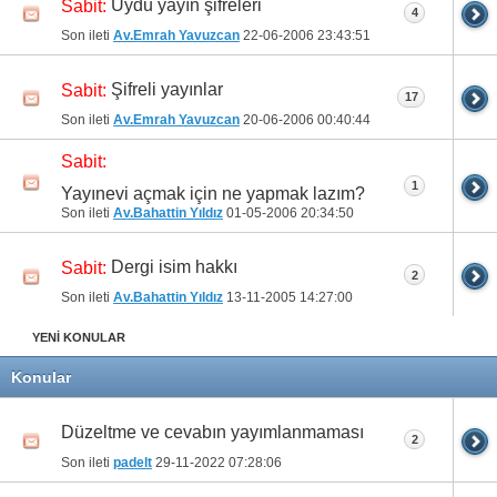
Uydu yayın şifreleri
Sabit:
4
Son ileti
Av.Emrah Yavuzcan
22-06-2006
23:43:51
Şifreli yayınlar
Sabit:
17
Son ileti
Av.Emrah Yavuzcan
20-06-2006
00:40:44
Sabit:
1
Yayınevi açmak için ne yapmak lazım?
Son ileti
Av.Bahattin Yıldız
01-05-2006
20:34:50
Dergi isim hakkı
Sabit:
2
Son ileti
Av.Bahattin Yıldız
13-11-2005
14:27:00
YENİ KONULAR
Konular
Düzeltme ve cevabın yayımlanmaması
2
Son ileti
padelt
29-11-2022
07:28:06