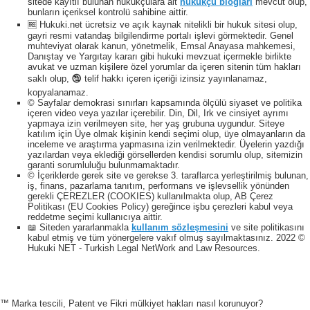
sitede kayıtlı bulunan hukukçulara ait
hukukçu blogları
mevcut olup,
bunların içeriksel kontrolü sahibine aittir.
🆓 Hukuki.net ücretsiz ve açık kaynak nitelikli bir hukuk sitesi olup,
gayri resmi vatandaş bilgilendirme portalı işlevi görmektedir. Genel
muhteviyat olarak kanun, yönetmelik, Emsal Anayasa mahkemesi,
Danıştay ve Yargıtay kararı gibi hukuki mevzuat içermekle birlikte
avukat ve uzman kişilere özel yorumlar da içeren sitenin tüm hakları
saklı olup, 🕲 telif hakkı içeren içeriği izinsiz yayınlanamaz,
kopyalanamaz.
© Sayfalar demokrasi sınırları kapsamında ölçülü siyaset ve politika
içeren video veya yazılar içerebilir. Din, Dil, Irk ve cinsiyet ayrımı
yapmaya izin verilmeyen site, her yaş grubuna uygundur. Siteye
katılım için Üye olmak kişinin kendi seçimi olup, üye olmayanların da
inceleme ve araştırma yapmasına izin verilmektedir. Üyelerin yazdığı
yazılardan veya eklediği görsellerden kendisi sorumlu olup, sitemizin
garanti sorumluluğu bulunmamaktadır.
© İçeriklerde gerek site ve gerekse 3. taraflarca yerleştirilmiş bulunan,
iş, finans, pazarlama tanıtım, performans ve işlevsellik yönünden
gerekli ÇEREZLER (COOKIES) kullanılmakta olup, AB Çerez
Politikası (EU Cookies Policy) gereğince işbu çerezleri kabul veya
reddetme seçimi kullanıcıya aittir.
📖 Siteden yararlanmakla
kullanım sözleşmesini
ve site politikasını
kabul etmiş ve tüm yönergelere vakıf olmuş sayılmaktasınız. 2022 ©
Hukuki NET - Turkish Legal NetWork and Law Resources.
™ Marka tescili, Patent ve Fikri mülkiyet hakları nasıl korunuyor?