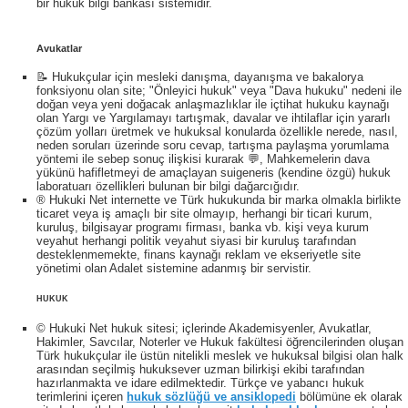
bir hukuk bilgi bankası sistemidir.
Avukatlar
📝 Hukukçular için mesleki danışma, dayanışma ve bakalorya
fonksiyonu olan site; "Önleyici hukuk" veya "Dava hukuku" nedeni ile
doğan veya yeni doğacak anlaşmazlıklar ile içtihat hukuku kaynağı
olan Yargı ve Yargılamayı tartışmak, davalar ve ihtilaflar için yararlı
çözüm yolları üretmek ve hukuksal konularda özellikle nerede, nasıl,
neden soruları üzerinde soru cevap, tartışma paylaşma yorumlama
yöntemi ile sebep sonuç ilişkisi kurarak 💬, Mahkemelerin dava
yükünü hafifletmeyi de amaçlayan suigeneris (kendine özgü) hukuk
laboratuarı özellikleri bulunan bir bilgi dağarcığıdır.
® Hukuki Net internette ve Türk hukukunda bir marka olmakla birlikte
ticaret veya iş amaçlı bir site olmayıp, herhangi bir ticari kurum,
kuruluş, bilgisayar programı firması, banka vb. kişi veya kurum
veyahut herhangi politik veyahut siyasi bir kuruluş tarafından
desteklenmemekte, finans kaynağı reklam ve ekseriyetle site
yönetimi olan Adalet sistemine adanmış bir servistir.
HUKUK
© Hukuki Net hukuk sitesi; içlerinde Akademisyenler, Avukatlar,
Hakimler, Savcılar, Noterler ve Hukuk fakültesi öğrencilerinden oluşan
Türk hukukçular ile üstün nitelikli meslek ve hukuksal bilgisi olan halk
arasından seçilmiş hukuksever uzman bilirkişi ekibi tarafından
hazırlanmakta ve idare edilmektedir. Türkçe ve yabancı hukuk
terimlerini içeren
hukuk sözlüğü ve ansiklopedi
bölümüne ek olarak