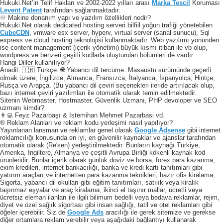
Hukuki.Net’in Telif Hakları ve 2002-2022 yılları arası
Marka Tescil
Koruması
Levent Patent
tarafından sağlanmaktadır.
♾️ Makine donanım yapı ve yazılım özellikleri nedir?
Hukuki.Net olarak dedicated hosting serveri bilfiil yoğun trafiği yönetebilen
CubeCDN
, vmware esx server, hyperv, virtual server (sanal sunucu), Sql
express ve cloud hosting teknolojisi kullanmaktadır. Web yazılımı yönünden
ise content management (içerik yönetimi) büyük kısmı itibari ile vb olup,
wordpress ve benzeri çeşitli kodlarla oluşturulan bölümleri de vardır.
Hangi Diller kullanılıyor?
Anadil: 🇹🇷 Türkçe. 🌐 Yabancı dil tercüme: Masaüstü sürümünde geçerli
olmak üzere; İngilizce, Almanca, Fransızca, İtalyanca, İspanyolca, Hintçe,
Rusça ve Arapça. (Bu yabancı dil çeviri seçenekleri ileride artırılacak olup,
bazı internet çeviri yazılımları ile otomatik olarak temin edilmektedir.
Sitenin Webmaster, Hostmaster, Güvenlik Uzmanı, PHP devoloper ve SEO
uzmanı kimdir?
👨‍💻 Feyz Pazarbaşı & Istemihan Mehmet Pazarbasi vd.
® Reklam Alanları ve reklam kodu yerleşimi nasıl yapılıyor?
Yayınlanan lansman ve reklamlar genel olarak
Google Adsense
gibi internet
reklamcılığı konusunda en iyi, en güvenilir kaynaklar ve ajanslar tarafından
otomatik olarak (Re'sen) yerleştirilmektedir. Bunların kaynağı Türkiye,
Amerika, Ingiltere, Almanya ve çeşitli Avrupa Birliği kökenli kaynak kod
ürünleridir. Bunlar içerik olarak günlük döviz ve borsa, forex para kazanma,
exim kredileri, internet bankacılığı, banka ve kredi kartı tanıtımları gibi
yatırım araçları ve internetten para kazanma teknikleri, hazır ofis kiralama,
Sigorta, yabancı dil okulları gibi eğitim tanıtımları, satılık veya kiralık
taşınmaz eşyalar ve araç kiralama, ikinci el taşınır mallar, ücretli veya
ücretsiz eleman ilanları ile ilgili bilimum bedelli veya bedava reklamlar, rejim,
diyet ve özel sağlık sigortası gibi insan sağlığı, tatil ve otel reklamları gibi
öğeler içerebilir. Siz de
Google Ads
aracılığı ile gerek sitemize ve gerekse
diğer ortamlara reklam verebilir veya aşağıdaki bağlantıyı kullanarak