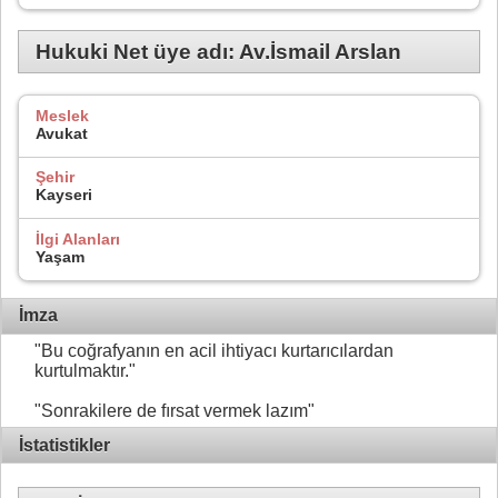
Hukuki Net üye adı: Av.İsmail Arslan
Meslek
Avukat
Şehir
Kayseri
İlgi Alanları
Yaşam
İmza
"Bu coğrafyanın en acil ihtiyacı kurtarıcılardan
kurtulmaktır."
"Sonrakilere de fırsat vermek lazım"
İstatistikler