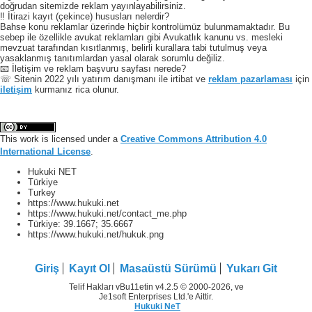
doğrudan sitemizde reklam yayınlayabilirsiniz.
‼️ İtirazi kayıt (çekince) hususları nelerdir?
Bahse konu reklamlar üzerinde hiçbir kontrolümüz bulunmamaktadır. Bu
sebep ile özellikle avukat reklamları gibi Avukatlık kanunu vs. mesleki
mevzuat tarafından kısıtlanmış, belirli kurallara tabi tutulmuş veya
yasaklanmış tanıtımlardan yasal olarak sorumlu değiliz.
📧 İletişim ve reklam başvuru sayfası nerede?
☏ Sitenin 2022 yılı yatırım danışmanı ile irtibat ve
reklam pazarlaması
için
iletişim
kurmanız rica olunur.
This work is licensed under a
Creative Commons Attribution 4.0
International License
.
Hukuki NET
Türkiye
Turkey
https://www.hukuki.net
https://www.hukuki.net/contact_me.php
Türkiye:
39.1667
;
35.6667
https://www.hukuki.net/hukuk.png
Giriş
Kayıt Ol
Masaüstü Sürümü
Yukarı Git
Telif Hakları vBu11etin v4.2.5 © 2000-2026, ve
Je1soft Enterprises Ltd.'e Aittir.
Hukuki NeT