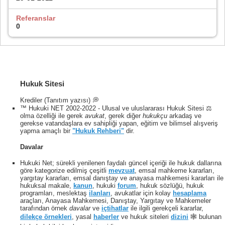
Referanslar
0
Hukuk Sitesi
Krediler (Tanıtım yazısı) 💭
™ Hukuki NET 2002-2022 - Ulusal ve uluslararası Hukuk Sitesi ⚖️
olma özelliği ile gerek
avukat
, gerek diğer
hukukçu
arkadaş ve
gerekse vatandaşlara ev sahipliği yapan, eğitim ve bilimsel alışveriş
yapma amaçlı bir
"Hukuk Rehberi"
dir.
Davalar
Hukuki Net; sürekli yenilenen faydalı güncel içeriği ile hukuk dallarına
göre kategorize edilmiş çeşitli
mevzuat
, emsal mahkeme kararları,
yargıtay kararları, emsal danıştay ve anayasa mahkemesi kararları ile
hukuksal makale,
kanun
, hukuki
forum
, hukuk sözlüğü, hukuk
programları, meslektaş
ilanları
, avukatlar için kolay
hesaplama
araçları, Anayasa Mahkemesi, Danıştay, Yargıtay ve Mahkemeler
tarafından örnek
davalar
ve
içtihatlar
ile ilgili gerekçeli kararlar,
dilekçe örnekleri
, yasal
haberler
ve hukuk siteleri
dizini
🕸 bulunan