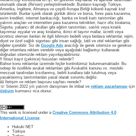
otomatik olarak (Re'sen) yerleştirilmektedir. Bunların kaynağı Türkiye,
Amerika, Ingiltere, Almanya ve çeşitli Avrupa Birliği kökenli kaynak kod
ürünleridir. Bunlar içerik olarak günlük döviz ve borsa, forex para kazanma,
exim kredileri, internet bankacılığı, banka ve kredi kartı tanıtımları gibi
yatırım araçları ve internetten para kazanma teknikleri, hazır ofis kiralama,
Sigorta, yabancı dil okulları gibi eğitim tanıtımları, satılık veya kiralık
taşınmaz eşyalar ve araç kiralama, ikinci el taşınır mallar, ücretli veya
ücretsiz eleman ilanları ile ilgili bilimum bedelli veya bedava reklamlar, rejim,
diyet ve özel sağlık sigortası gibi insan sağlığı, tatil ve otel reklamları gibi
öğeler içerebilir. Siz de
Google Ads
aracılığı ile gerek sitemize ve gerekse
diğer ortamlara reklam verebilir veya aşağıdaki bağlantıyı kullanarak
doğrudan sitemizde reklam yayınlayabilirsiniz.
‼️ İtirazi kayıt (çekince) hususları nelerdir?
Bahse konu reklamlar üzerinde hiçbir kontrolümüz bulunmamaktadır. Bu
sebep ile özellikle avukat reklamları gibi Avukatlık kanunu vs. mesleki
mevzuat tarafından kısıtlanmış, belirli kurallara tabi tutulmuş veya
yasaklanmış tanıtımlardan yasal olarak sorumlu değiliz.
📧 İletişim ve reklam başvuru sayfası nerede?
☏ Sitenin 2022 yılı yatırım danışmanı ile irtibat ve
reklam pazarlaması
için
iletişim
kurmanız rica olunur.
This work is licensed under a
Creative Commons Attribution 4.0
International License
.
Hukuki NET
Türkiye
Turkey