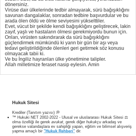
dönersiniz.
Virüse dair ülkelerinde tedbir almayarak, sürü bağışıklığını
savunan dangalaklar, sonradan tedbire başvurdular ve bu
arada ölen öldü ve ölme seviyesini yükselttiler.
Evet, vücut bir şekilde kendi bağışıklığını geliştirecek, lakin
zayıf, yaşlı ve hastaların ölmesi gerekmiyordu bunun için.
Onları, virüsten sakındırarak da sürü bağışıklığını
güçlendirmek mümkündü ki yarın bir gün bir aşı veya
tedavi geliştirildiğinde ölenleri geri getirmek söz konusu
olmayacak tabii ki.
Ve bu İngiliz hayranları ülke yönetimine talipler.
Allah milletimize feraset nasip eylesin. Amin
Hukuk Sitesi
Krediler (Tanıtım yazısı) 💭
™ Hukuki NET 2002-2022 - Ulusal ve uluslararası Hukuk Sitesi ⚖️
olma özelliği ile gerek
avukat
, gerek diğer
hukukçu
arkadaş ve
gerekse vatandaşlara ev sahipliği yapan, eğitim ve bilimsel alışveriş
yapma amaçlı bir
"Hukuk Rehberi"
dir.