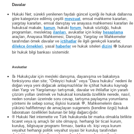
Davalar
Hukuki Net; sürekli yenilenen faydalı güncel içeriği ile hukuk dallarına
göre kategorize edilmiş çeşitli
mevzuat
, emsal mahkeme kararları,
yargıtay kararları, emsal danıştay ve anayasa mahkemesi kararları ile
hukuksal makale,
kanun
, hukuki
forum
, hukuk sözlüğü, hukuk
programları, meslektaş
ilanları
, avukatlar için kolay
hesaplama
araçları, Anayasa Mahkemesi, Danıştay, Yargıtay ve Mahkemeler
tarafından örnek
davalar
ve
içtihatlar
ile ilgili gerekçeli kararlar,
dilekçe örnekleri
, yasal
haberler
ve hukuk siteleri
dizini
🕸 bulunan
bir hukuk bilgi bankası sistemidir.
Avukatlar
📝 Hukukçular için mesleki danışma, dayanışma ve bakalorya
fonksiyonu olan site; "Önleyici hukuk" veya "Dava hukuku" nedeni ile
doğan veya yeni doğacak anlaşmazlıklar ile içtihat hukuku kaynağı
olan Yargı ve Yargılamayı tartışmak, davalar ve ihtilaflar için yararlı
çözüm yolları üretmek ve hukuksal konularda özellikle nerede, nasıl,
neden soruları üzerinde soru cevap, tartışma paylaşma yorumlama
yöntemi ile sebep sonuç ilişkisi kurarak 💬, Mahkemelerin dava
yükünü hafifletmeyi de amaçlayan suigeneris (kendine özgü) hukuk
laboratuarı özellikleri bulunan bir bilgi dağarcığıdır.
® Hukuki Net internette ve Türk hukukunda bir marka olmakla birlikte
ticaret veya iş amaçlı bir site olmayıp, herhangi bir ticari kurum,
kuruluş, bilgisayar programı firması, banka vb. kişi veya kurum
veyahut herhangi politik veyahut siyasi bir kuruluş tarafından