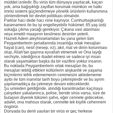
müddet izoledir. Bu virüs tüm dünyaya yayılacak, kaçarı
yok, ama bağışıklığı zayıfları korumak mümkün ve halkı
immü sistemi güçlendirmeye yönelik ürünlerin kullanımına
yönlendirmek bir devlet politikası olmalıdır.
Parklar hacı dede hacı nine kaynıyor. Cumhurbaşkanlığı
kararnamesi ile bu işi engelleyebilir hükümet. 65 yaş üstü
sokağa çıkma yasağı gerekiyor. Çıkana vasi atanması
veya emekli maaşının kesilmesi desinler yeterli.
Hazreti Adem aleyhisselamdan bu yana gelen tüm
Peygamberlerin şeriatlarında insanlığa ortak mesajları
hayat (can), nesil (nesep, ırz), akıl, mal ve dinin korunması
olup, Allah'tan gayrına eyvallah etmemek ve Ona layığı
vechiyle, istediğince ibadet etmesi ve sadece iyi insan
olarak yaşamaktan başka da bir vazifesi yoktur insanın.
Bu noktada Peygamberlerin ortak mesajları ile, bu
mesajları tebliğ ettikleri kültürlerin alışkanlık ve yaşama
biçimlerini tefrik edememenin ceremesini akledememe
ayıbı ile tüm inanırlar tarih boyu çekmişlerdir ve bu ayrım
yapılamadıkça da çekmeye devam edeceklerdir.
Şu umreden geldiğinde, alındığı karantinadan kaçmaya
çalışırken yakalanınca, polise, bende virüs varsa, size de
bulaşsın diyerek tüküren şahıs, eğer cennete gidecekse,
adalet, ona mahsus olarak, cennette tek kişilik cehennem
öngörür.
Dünyada bu denli yayılan bir virüs er geç herkese