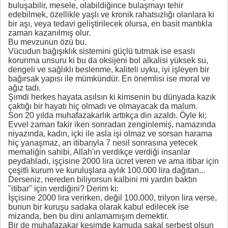
buluşabilir, mesele, olabildiğince bulaşmayı tehir
edebilmek, özellikle yaşlı ve kronik rahatsızlığı olanlara ki
bir aşı, veya tedavi geliştirilecek olursa, en basit mantıkla
zaman kazanılmış olur.
Bu mevzunun özü bu.
Vücudun bağışıklık sistemini güçlü tutmak ise esaslı
korunma unsuru ki bu da oksijeni bol alkalisi yüksek su,
dengeli ve sağlıklı beslenme, kaliteli uyku, iyi işleyen bir
bağırsak yapısı ile mümkündür. En önemlisi ise moral ve
ağız tadı.
Şimdi herkes hayata asılsın ki kimsenin bu dünyada kazık
çaktığı bir hayatı hiç olmadı ve olmayacak da malum.
Son 20 yılda muhafazakarlık arttıkça din azaldı. Öyle ki;
Evvel zaman fakir iken sonradan zenginlemiş, namazında
niyazında, kadın, içki ile asla işi olmaz ve sorsan harama
hiç yanaşmaz, an itibarıyla 7 nesil sonrasına yetecek
memaliğin sahibi, Allah'ın verdikçe verdiği insanlar
peydahladı, işçisine 2000 lira ücret veren ve ama itibar için
çeşitli kurum ve kuruluşlara aylık 100.000 lira dağıtan...
Derseniz, nereden biliyorsun kalbini mi yardın baktın
"itibar" için verdiğini? Derim ki:
İşçisine 2000 lira verirken, değil 100.000, trilyon lira verse,
bunun bir kuruşu sadaka olarak kabul edilecek ise
mizanda, ben bu dini anlamamışım demektir.
Bir de muhafazakar kesimde kamuda sakal serbest olsun