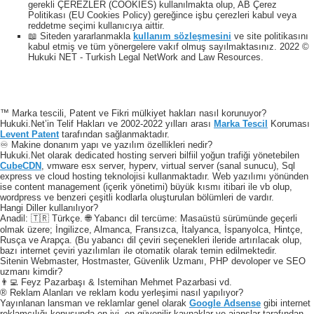
gerekli ÇEREZLER (COOKIES) kullanılmakta olup, AB Çerez
Politikası (EU Cookies Policy) gereğince işbu çerezleri kabul veya
reddetme seçimi kullanıcıya aittir.
📖 Siteden yararlanmakla
kullanım sözleşmesini
ve site politikasını
kabul etmiş ve tüm yönergelere vakıf olmuş sayılmaktasınız. 2022 ©
Hukuki NET - Turkish Legal NetWork and Law Resources.
™ Marka tescili, Patent ve Fikri mülkiyet hakları nasıl korunuyor?
Hukuki.Net’in Telif Hakları ve 2002-2022 yılları arası
Marka Tescil
Koruması
Levent Patent
tarafından sağlanmaktadır.
♾️ Makine donanım yapı ve yazılım özellikleri nedir?
Hukuki.Net olarak dedicated hosting serveri bilfiil yoğun trafiği yönetebilen
CubeCDN
, vmware esx server, hyperv, virtual server (sanal sunucu), Sql
express ve cloud hosting teknolojisi kullanmaktadır. Web yazılımı yönünden
ise content management (içerik yönetimi) büyük kısmı itibari ile vb olup,
wordpress ve benzeri çeşitli kodlarla oluşturulan bölümleri de vardır.
Hangi Diller kullanılıyor?
Anadil: 🇹🇷 Türkçe. 🌐 Yabancı dil tercüme: Masaüstü sürümünde geçerli
olmak üzere; İngilizce, Almanca, Fransızca, İtalyanca, İspanyolca, Hintçe,
Rusça ve Arapça. (Bu yabancı dil çeviri seçenekleri ileride artırılacak olup,
bazı internet çeviri yazılımları ile otomatik olarak temin edilmektedir.
Sitenin Webmaster, Hostmaster, Güvenlik Uzmanı, PHP devoloper ve SEO
uzmanı kimdir?
👨‍💻 Feyz Pazarbaşı & Istemihan Mehmet Pazarbasi vd.
® Reklam Alanları ve reklam kodu yerleşimi nasıl yapılıyor?
Yayınlanan lansman ve reklamlar genel olarak
Google Adsense
gibi internet
reklamcılığı konusunda en iyi, en güvenilir kaynaklar ve ajanslar tarafından