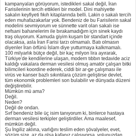
kampanyaları görüyorum, istedikleri sakal değil, İran
Farisilerinin tercih ettikleri bir model. Dini mahiyette
sakalın keyfiyeti fıkıh kitaplarında belli. Lakin o sakalı tercih
eden muhafazakarlar yok. Bendeniz de bu Farisilerin sakal
modelini sevmiyorum ve sünnette varit olan sakalı ise
nefsani bahanelerim ile bırakamadığım için sinek kaydı
traş oluyorum. Kamuda giyim kuşam bir standart içinde
olacaksa, asla İran Farisi tarzı olmamalı. Batı olmasın
diyenler İran örfünü İslam diye yutturmaya kalkmamalı.
100 milyarlık bütçe değil, bir kaç milyon lira ayırarak,
Türkiye'de kendilerine ulaşan, modern tıbbın tedavide aciz
kaldığı vakalara derman vesilesi olmuş amatör çalışan bitki
bilimcileri koordine ederek, ciddi bir ar-ge çalışması ile
virüs ve kanser bazlı sıkıntılara çözüm geliştirse devlet,
tüm ekonomik problemleri son bulabilir ve dünyada düzeni
değiştirebilir.
Mümkün mü ama?
Değil.
Neden?
Değil de ondan.
Sırf bendeniz bile üç isim tanıyorum ki, binlerce hastaya
derman vesilesi terkipler geliştirdiler. Ama maalesef,
mümkün değil.
Şu İngiliz aklına, varlığını teslim eden şövalyeler, evet,
sözüm size, az da olsa kafanız çalışıyorsa, yolunuzdan