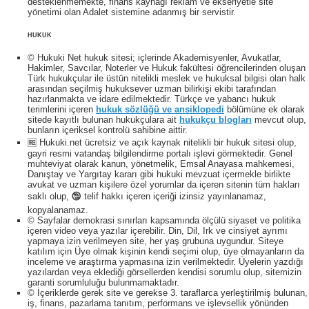
desteklenmemekte, finans kaynağı reklam ve ekseriyetle site
yönetimi olan Adalet sistemine adanmış bir servistir.
HUKUK
© Hukuki Net hukuk sitesi; içlerinde Akademisyenler, Avukatlar,
Hakimler, Savcılar, Noterler ve Hukuk fakültesi öğrencilerinden oluşan
Türk hukukçular ile üstün nitelikli meslek ve hukuksal bilgisi olan halk
arasından seçilmiş hukuksever uzman bilirkişi ekibi tarafından
hazırlanmakta ve idare edilmektedir. Türkçe ve yabancı hukuk
terimlerini içeren
hukuk sözlüğü ve ansiklopedi
bölümüne ek olarak
sitede kayıtlı bulunan hukukçulara ait
hukukçu blogları
mevcut olup,
bunların içeriksel kontrolü sahibine aittir.
🆓 Hukuki.net ücretsiz ve açık kaynak nitelikli bir hukuk sitesi olup,
gayri resmi vatandaş bilgilendirme portalı işlevi görmektedir. Genel
muhteviyat olarak kanun, yönetmelik, Emsal Anayasa mahkemesi,
Danıştay ve Yargıtay kararı gibi hukuki mevzuat içermekle birlikte
avukat ve uzman kişilere özel yorumlar da içeren sitenin tüm hakları
saklı olup, 🕲 telif hakkı içeren içeriği izinsiz yayınlanamaz,
kopyalanamaz.
© Sayfalar demokrasi sınırları kapsamında ölçülü siyaset ve politika
içeren video veya yazılar içerebilir. Din, Dil, Irk ve cinsiyet ayrımı
yapmaya izin verilmeyen site, her yaş grubuna uygundur. Siteye
katılım için Üye olmak kişinin kendi seçimi olup, üye olmayanların da
inceleme ve araştırma yapmasına izin verilmektedir. Üyelerin yazdığı
yazılardan veya eklediği görsellerden kendisi sorumlu olup, sitemizin
garanti sorumluluğu bulunmamaktadır.
© İçeriklerde gerek site ve gerekse 3. taraflarca yerleştirilmiş bulunan,
iş, finans, pazarlama tanıtım, performans ve işlevsellik yönünden