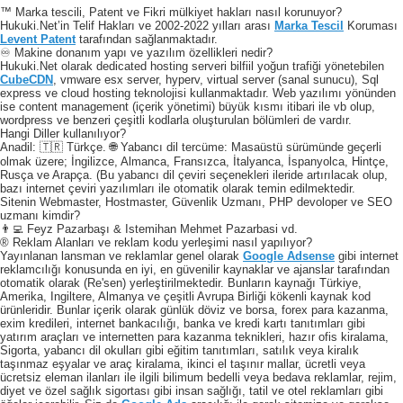
™ Marka tescili, Patent ve Fikri mülkiyet hakları nasıl korunuyor?
Hukuki.Net’in Telif Hakları ve 2002-2022 yılları arası
Marka Tescil
Koruması
Levent Patent
tarafından sağlanmaktadır.
♾️ Makine donanım yapı ve yazılım özellikleri nedir?
Hukuki.Net olarak dedicated hosting serveri bilfiil yoğun trafiği yönetebilen
CubeCDN
, vmware esx server, hyperv, virtual server (sanal sunucu), Sql
express ve cloud hosting teknolojisi kullanmaktadır. Web yazılımı yönünden
ise content management (içerik yönetimi) büyük kısmı itibari ile vb olup,
wordpress ve benzeri çeşitli kodlarla oluşturulan bölümleri de vardır.
Hangi Diller kullanılıyor?
Anadil: 🇹🇷 Türkçe. 🌐 Yabancı dil tercüme: Masaüstü sürümünde geçerli
olmak üzere; İngilizce, Almanca, Fransızca, İtalyanca, İspanyolca, Hintçe,
Rusça ve Arapça. (Bu yabancı dil çeviri seçenekleri ileride artırılacak olup,
bazı internet çeviri yazılımları ile otomatik olarak temin edilmektedir.
Sitenin Webmaster, Hostmaster, Güvenlik Uzmanı, PHP devoloper ve SEO
uzmanı kimdir?
👨‍💻 Feyz Pazarbaşı & Istemihan Mehmet Pazarbasi vd.
® Reklam Alanları ve reklam kodu yerleşimi nasıl yapılıyor?
Yayınlanan lansman ve reklamlar genel olarak
Google Adsense
gibi internet
reklamcılığı konusunda en iyi, en güvenilir kaynaklar ve ajanslar tarafından
otomatik olarak (Re'sen) yerleştirilmektedir. Bunların kaynağı Türkiye,
Amerika, Ingiltere, Almanya ve çeşitli Avrupa Birliği kökenli kaynak kod
ürünleridir. Bunlar içerik olarak günlük döviz ve borsa, forex para kazanma,
exim kredileri, internet bankacılığı, banka ve kredi kartı tanıtımları gibi
yatırım araçları ve internetten para kazanma teknikleri, hazır ofis kiralama,
Sigorta, yabancı dil okulları gibi eğitim tanıtımları, satılık veya kiralık
taşınmaz eşyalar ve araç kiralama, ikinci el taşınır mallar, ücretli veya
ücretsiz eleman ilanları ile ilgili bilimum bedelli veya bedava reklamlar, rejim,
diyet ve özel sağlık sigortası gibi insan sağlığı, tatil ve otel reklamları gibi