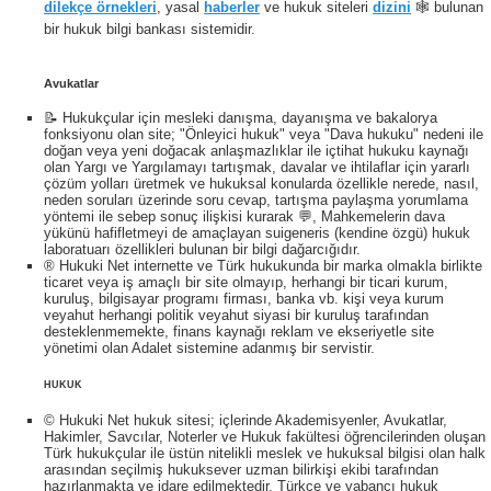
dilekçe örnekleri
, yasal
haberler
ve hukuk siteleri
dizini
🕸 bulunan
bir hukuk bilgi bankası sistemidir.
Avukatlar
📝 Hukukçular için mesleki danışma, dayanışma ve bakalorya
fonksiyonu olan site; "Önleyici hukuk" veya "Dava hukuku" nedeni ile
doğan veya yeni doğacak anlaşmazlıklar ile içtihat hukuku kaynağı
olan Yargı ve Yargılamayı tartışmak, davalar ve ihtilaflar için yararlı
çözüm yolları üretmek ve hukuksal konularda özellikle nerede, nasıl,
neden soruları üzerinde soru cevap, tartışma paylaşma yorumlama
yöntemi ile sebep sonuç ilişkisi kurarak 💬, Mahkemelerin dava
yükünü hafifletmeyi de amaçlayan suigeneris (kendine özgü) hukuk
laboratuarı özellikleri bulunan bir bilgi dağarcığıdır.
® Hukuki Net internette ve Türk hukukunda bir marka olmakla birlikte
ticaret veya iş amaçlı bir site olmayıp, herhangi bir ticari kurum,
kuruluş, bilgisayar programı firması, banka vb. kişi veya kurum
veyahut herhangi politik veyahut siyasi bir kuruluş tarafından
desteklenmemekte, finans kaynağı reklam ve ekseriyetle site
yönetimi olan Adalet sistemine adanmış bir servistir.
HUKUK
© Hukuki Net hukuk sitesi; içlerinde Akademisyenler, Avukatlar,
Hakimler, Savcılar, Noterler ve Hukuk fakültesi öğrencilerinden oluşan
Türk hukukçular ile üstün nitelikli meslek ve hukuksal bilgisi olan halk
arasından seçilmiş hukuksever uzman bilirkişi ekibi tarafından
hazırlanmakta ve idare edilmektedir. Türkçe ve yabancı hukuk