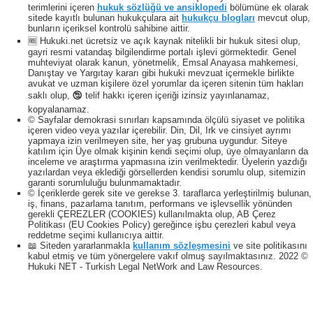
terimlerini içeren
hukuk sözlüğü ve ansiklopedi
bölümüne ek olarak
sitede kayıtlı bulunan hukukçulara ait
hukukçu blogları
mevcut olup,
bunların içeriksel kontrolü sahibine aittir.
🆓 Hukuki.net ücretsiz ve açık kaynak nitelikli bir hukuk sitesi olup,
gayri resmi vatandaş bilgilendirme portalı işlevi görmektedir. Genel
muhteviyat olarak kanun, yönetmelik, Emsal Anayasa mahkemesi,
Danıştay ve Yargıtay kararı gibi hukuki mevzuat içermekle birlikte
avukat ve uzman kişilere özel yorumlar da içeren sitenin tüm hakları
saklı olup, 🕲 telif hakkı içeren içeriği izinsiz yayınlanamaz,
kopyalanamaz.
© Sayfalar demokrasi sınırları kapsamında ölçülü siyaset ve politika
içeren video veya yazılar içerebilir. Din, Dil, Irk ve cinsiyet ayrımı
yapmaya izin verilmeyen site, her yaş grubuna uygundur. Siteye
katılım için Üye olmak kişinin kendi seçimi olup, üye olmayanların da
inceleme ve araştırma yapmasına izin verilmektedir. Üyelerin yazdığı
yazılardan veya eklediği görsellerden kendisi sorumlu olup, sitemizin
garanti sorumluluğu bulunmamaktadır.
© İçeriklerde gerek site ve gerekse 3. taraflarca yerleştirilmiş bulunan,
iş, finans, pazarlama tanıtım, performans ve işlevsellik yönünden
gerekli ÇEREZLER (COOKIES) kullanılmakta olup, AB Çerez
Politikası (EU Cookies Policy) gereğince işbu çerezleri kabul veya
reddetme seçimi kullanıcıya aittir.
📖 Siteden yararlanmakla
kullanım sözleşmesini
ve site politikasını
kabul etmiş ve tüm yönergelere vakıf olmuş sayılmaktasınız. 2022 ©
Hukuki NET - Turkish Legal NetWork and Law Resources.