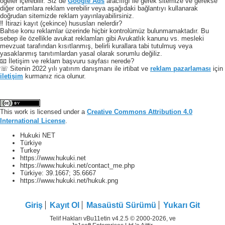
öğeler içerebilir. Siz de
Google Ads
aracılığı ile gerek sitemize ve gerekse
diğer ortamlara reklam verebilir veya aşağıdaki bağlantıyı kullanarak
doğrudan sitemizde reklam yayınlayabilirsiniz.
‼️ İtirazi kayıt (çekince) hususları nelerdir?
Bahse konu reklamlar üzerinde hiçbir kontrolümüz bulunmamaktadır. Bu
sebep ile özellikle avukat reklamları gibi Avukatlık kanunu vs. mesleki
mevzuat tarafından kısıtlanmış, belirli kurallara tabi tutulmuş veya
yasaklanmış tanıtımlardan yasal olarak sorumlu değiliz.
📧 İletişim ve reklam başvuru sayfası nerede?
☏ Sitenin 2022 yılı yatırım danışmanı ile irtibat ve
reklam pazarlaması
için
iletişim
kurmanız rica olunur.
This work is licensed under a
Creative Commons Attribution 4.0
International License
.
Hukuki NET
Türkiye
Turkey
https://www.hukuki.net
https://www.hukuki.net/contact_me.php
Türkiye:
39.1667
;
35.6667
https://www.hukuki.net/hukuk.png
Giriş
Kayıt Ol
Masaüstü Sürümü
Yukarı Git
Telif Hakları vBu11etin v4.2.5 © 2000-2026, ve