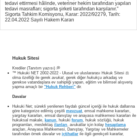
tedavi ettirmesi hâlinde, veteriner hekim tarafından yapılan
tedavi masrafları; sigorta şirketi tarafından karşılanır.”
Sigorta Tahkim Komisyonu, Karar: 2022/92279, Tarih:
22.04.2022 Sayılı Hakem Kararı
Hukuk Sitesi
Krediler (Tanıtım yazısı) 💭
™ Hukuki NET 2002-2022 - Ulusal ve uluslararası Hukuk Sitesi ⚖️
olma özelliği ile gerek
avukat
, gerek diğer
hukukçu
arkadaş ve
gerekse vatandaşlara ev sahipliği yapan, eğitim ve bilimsel alışveriş
yapma amaçlı bir
"Hukuk Rehberi"
dir.
Davalar
Hukuki Net; sürekli yenilenen faydalı güncel içeriği ile hukuk dallarına
göre kategorize edilmiş çeşitli
mevzuat
, emsal mahkeme kararları,
yargıtay kararları, emsal danıştay ve anayasa mahkemesi kararları ile
hukuksal makale,
kanun
, hukuki
forum
, hukuk sözlüğü, hukuk
programları, meslektaş
ilanları
, avukatlar için kolay
hesaplama
araçları, Anayasa Mahkemesi, Danıştay, Yargıtay ve Mahkemeler
tarafından örnek
davalar
ve
içtihatlar
ile ilgili gerekçeli kararlar,