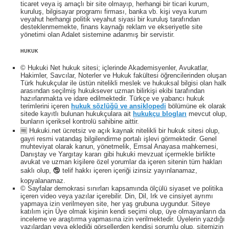
ticaret veya iş amaçlı bir site olmayıp, herhangi bir ticari kurum,
kuruluş, bilgisayar programı firması, banka vb. kişi veya kurum
veyahut herhangi politik veyahut siyasi bir kuruluş tarafından
desteklenmemekte, finans kaynağı reklam ve ekseriyetle site
yönetimi olan Adalet sistemine adanmış bir servistir.
HUKUK
© Hukuki Net hukuk sitesi; içlerinde Akademisyenler, Avukatlar,
Hakimler, Savcılar, Noterler ve Hukuk fakültesi öğrencilerinden oluşan
Türk hukukçular ile üstün nitelikli meslek ve hukuksal bilgisi olan halk
arasından seçilmiş hukuksever uzman bilirkişi ekibi tarafından
hazırlanmakta ve idare edilmektedir. Türkçe ve yabancı hukuk
terimlerini içeren
hukuk sözlüğü ve ansiklopedi
bölümüne ek olarak
sitede kayıtlı bulunan hukukçulara ait
hukukçu blogları
mevcut olup,
bunların içeriksel kontrolü sahibine aittir.
🆓 Hukuki.net ücretsiz ve açık kaynak nitelikli bir hukuk sitesi olup,
gayri resmi vatandaş bilgilendirme portalı işlevi görmektedir. Genel
muhteviyat olarak kanun, yönetmelik, Emsal Anayasa mahkemesi,
Danıştay ve Yargıtay kararı gibi hukuki mevzuat içermekle birlikte
avukat ve uzman kişilere özel yorumlar da içeren sitenin tüm hakları
saklı olup, 🕲 telif hakkı içeren içeriği izinsiz yayınlanamaz,
kopyalanamaz.
© Sayfalar demokrasi sınırları kapsamında ölçülü siyaset ve politika
içeren video veya yazılar içerebilir. Din, Dil, Irk ve cinsiyet ayrımı
yapmaya izin verilmeyen site, her yaş grubuna uygundur. Siteye
katılım için Üye olmak kişinin kendi seçimi olup, üye olmayanların da
inceleme ve araştırma yapmasına izin verilmektedir. Üyelerin yazdığı
yazılardan veya eklediği görsellerden kendisi sorumlu olup, sitemizin