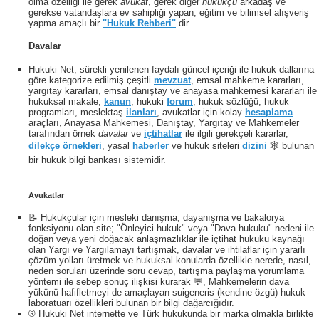
olma özelliği ile gerek
avukat
, gerek diğer
hukukçu
arkadaş ve
gerekse vatandaşlara ev sahipliği yapan, eğitim ve bilimsel alışveriş
yapma amaçlı bir
"Hukuk Rehberi"
dir.
Davalar
Hukuki Net; sürekli yenilenen faydalı güncel içeriği ile hukuk dallarına
göre kategorize edilmiş çeşitli
mevzuat
, emsal mahkeme kararları,
yargıtay kararları, emsal danıştay ve anayasa mahkemesi kararları ile
hukuksal makale,
kanun
, hukuki
forum
, hukuk sözlüğü, hukuk
programları, meslektaş
ilanları
, avukatlar için kolay
hesaplama
araçları, Anayasa Mahkemesi, Danıştay, Yargıtay ve Mahkemeler
tarafından örnek
davalar
ve
içtihatlar
ile ilgili gerekçeli kararlar,
dilekçe örnekleri
, yasal
haberler
ve hukuk siteleri
dizini
🕸 bulunan
bir hukuk bilgi bankası sistemidir.
Avukatlar
📝 Hukukçular için mesleki danışma, dayanışma ve bakalorya
fonksiyonu olan site; "Önleyici hukuk" veya "Dava hukuku" nedeni ile
doğan veya yeni doğacak anlaşmazlıklar ile içtihat hukuku kaynağı
olan Yargı ve Yargılamayı tartışmak, davalar ve ihtilaflar için yararlı
çözüm yolları üretmek ve hukuksal konularda özellikle nerede, nasıl,
neden soruları üzerinde soru cevap, tartışma paylaşma yorumlama
yöntemi ile sebep sonuç ilişkisi kurarak 💬, Mahkemelerin dava
yükünü hafifletmeyi de amaçlayan suigeneris (kendine özgü) hukuk
laboratuarı özellikleri bulunan bir bilgi dağarcığıdır.
® Hukuki Net internette ve Türk hukukunda bir marka olmakla birlikte