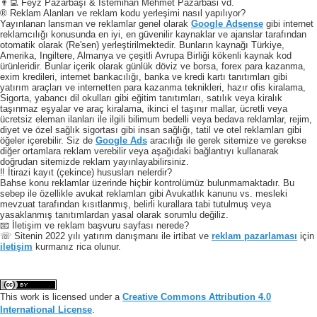
👨‍💻 Feyz Pazarbaşı & Istemihan Mehmet Pazarbasi vd.
® Reklam Alanları ve reklam kodu yerleşimi nasıl yapılıyor?
Yayınlanan lansman ve reklamlar genel olarak
Google Adsense
gibi internet
reklamcılığı konusunda en iyi, en güvenilir kaynaklar ve ajanslar tarafından
otomatik olarak (Re'sen) yerleştirilmektedir. Bunların kaynağı Türkiye,
Amerika, Ingiltere, Almanya ve çeşitli Avrupa Birliği kökenli kaynak kod
ürünleridir. Bunlar içerik olarak günlük döviz ve borsa, forex para kazanma,
exim kredileri, internet bankacılığı, banka ve kredi kartı tanıtımları gibi
yatırım araçları ve internetten para kazanma teknikleri, hazır ofis kiralama,
Sigorta, yabancı dil okulları gibi eğitim tanıtımları, satılık veya kiralık
taşınmaz eşyalar ve araç kiralama, ikinci el taşınır mallar, ücretli veya
ücretsiz eleman ilanları ile ilgili bilimum bedelli veya bedava reklamlar, rejim,
diyet ve özel sağlık sigortası gibi insan sağlığı, tatil ve otel reklamları gibi
öğeler içerebilir. Siz de
Google Ads
aracılığı ile gerek sitemize ve gerekse
diğer ortamlara reklam verebilir veya aşağıdaki bağlantıyı kullanarak
doğrudan sitemizde reklam yayınlayabilirsiniz.
‼️ İtirazi kayıt (çekince) hususları nelerdir?
Bahse konu reklamlar üzerinde hiçbir kontrolümüz bulunmamaktadır. Bu
sebep ile özellikle avukat reklamları gibi Avukatlık kanunu vs. mesleki
mevzuat tarafından kısıtlanmış, belirli kurallara tabi tutulmuş veya
yasaklanmış tanıtımlardan yasal olarak sorumlu değiliz.
📧 İletişim ve reklam başvuru sayfası nerede?
☏ Sitenin 2022 yılı yatırım danışmanı ile irtibat ve
reklam pazarlaması
için
iletişim
kurmanız rica olunur.
This work is licensed under a
Creative Commons Attribution 4.0
International License
.