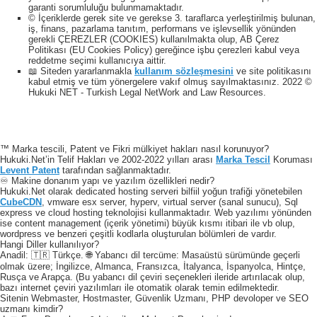
garanti sorumluluğu bulunmamaktadır.
© İçeriklerde gerek site ve gerekse 3. taraflarca yerleştirilmiş bulunan,
iş, finans, pazarlama tanıtım, performans ve işlevsellik yönünden
gerekli ÇEREZLER (COOKIES) kullanılmakta olup, AB Çerez
Politikası (EU Cookies Policy) gereğince işbu çerezleri kabul veya
reddetme seçimi kullanıcıya aittir.
📖 Siteden yararlanmakla
kullanım sözleşmesini
ve site politikasını
kabul etmiş ve tüm yönergelere vakıf olmuş sayılmaktasınız. 2022 ©
Hukuki NET - Turkish Legal NetWork and Law Resources.
™ Marka tescili, Patent ve Fikri mülkiyet hakları nasıl korunuyor?
Hukuki.Net’in Telif Hakları ve 2002-2022 yılları arası
Marka Tescil
Koruması
Levent Patent
tarafından sağlanmaktadır.
♾️ Makine donanım yapı ve yazılım özellikleri nedir?
Hukuki.Net olarak dedicated hosting serveri bilfiil yoğun trafiği yönetebilen
CubeCDN
, vmware esx server, hyperv, virtual server (sanal sunucu), Sql
express ve cloud hosting teknolojisi kullanmaktadır. Web yazılımı yönünden
ise content management (içerik yönetimi) büyük kısmı itibari ile vb olup,
wordpress ve benzeri çeşitli kodlarla oluşturulan bölümleri de vardır.
Hangi Diller kullanılıyor?
Anadil: 🇹🇷 Türkçe. 🌐 Yabancı dil tercüme: Masaüstü sürümünde geçerli
olmak üzere; İngilizce, Almanca, Fransızca, İtalyanca, İspanyolca, Hintçe,
Rusça ve Arapça. (Bu yabancı dil çeviri seçenekleri ileride artırılacak olup,
bazı internet çeviri yazılımları ile otomatik olarak temin edilmektedir.
Sitenin Webmaster, Hostmaster, Güvenlik Uzmanı, PHP devoloper ve SEO
uzmanı kimdir?