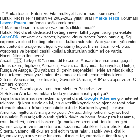
™ Marka tescili, Patent ve Fikri mülkiyet hakları nasıl korunuyor?
Hukuki.Net’in Telif Hakları ve 2002-2022 yılları arası
Marka Tescil
Koruması
Levent Patent
tarafından sağlanmaktadır.
♾️ Makine donanım yapı ve yazılım özellikleri nedir?
Hukuki.Net olarak dedicated hosting serveri bilfiil yoğun trafiği yönetebilen
CubeCDN
, vmware esx server, hyperv, virtual server (sanal sunucu), Sql
express ve cloud hosting teknolojisi kullanmaktadır. Web yazılımı yönünden
ise content management (içerik yönetimi) büyük kısmı itibari ile vb olup,
wordpress ve benzeri çeşitli kodlarla oluşturulan bölümleri de vardır.
Hangi Diller kullanılıyor?
Anadil: 🇹🇷 Türkçe. 🌐 Yabancı dil tercüme: Masaüstü sürümünde geçerli
olmak üzere; İngilizce, Almanca, Fransızca, İtalyanca, İspanyolca, Hintçe,
Rusça ve Arapça. (Bu yabancı dil çeviri seçenekleri ileride artırılacak olup,
bazı internet çeviri yazılımları ile otomatik olarak temin edilmektedir.
Sitenin Webmaster, Hostmaster, Güvenlik Uzmanı, PHP devoloper ve SEO
uzmanı kimdir?
👨‍💻 Feyz Pazarbaşı & Istemihan Mehmet Pazarbasi vd.
® Reklam Alanları ve reklam kodu yerleşimi nasıl yapılıyor?
Yayınlanan lansman ve reklamlar genel olarak
Google Adsense
gibi internet
reklamcılığı konusunda en iyi, en güvenilir kaynaklar ve ajanslar tarafından
otomatik olarak (Re'sen) yerleştirilmektedir. Bunların kaynağı Türkiye,
Amerika, Ingiltere, Almanya ve çeşitli Avrupa Birliği kökenli kaynak kod
ürünleridir. Bunlar içerik olarak günlük döviz ve borsa, forex para kazanma,
exim kredileri, internet bankacılığı, banka ve kredi kartı tanıtımları gibi
yatırım araçları ve internetten para kazanma teknikleri, hazır ofis kiralama,
Sigorta, yabancı dil okulları gibi eğitim tanıtımları, satılık veya kiralık
taşınmaz eşyalar ve araç kiralama, ikinci el taşınır mallar, ücretli veya