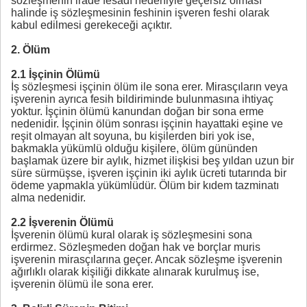
sözleşmenin irade fesadı nedeniyle geçersiz olması
halinde iş sözleşmesinin feshinin işveren feshi olarak
kabul edilmesi gerekeceği açıktır.
2. Ölüm
2.1 İşçinin Ölümü
İş sözleşmesi işçinin ölüm ile sona erer. Mirasçıların veya
işverenin ayrıca fesih bildiriminde bulunmasına ihtiyaç
yoktur. İşçinin ölümü kanundan doğan bir sona erme
nedenidir. İşçinin ölüm sonrası işçinin hayattaki eşine ve
reşit olmayan alt soyuna, bu kişilerden biri yok ise,
bakmakla yükümlü olduğu kişilere, ölüm gününden
başlamak üzere bir aylık, hizmet ilişkisi beş yıldan uzun bir
süre sürmüşse, işveren işçinin iki aylık ücreti tutarında bir
ödeme yapmakla yükümlüdür. Ölüm bir kıdem tazminatı
alma nedenidir.
2.2 İşverenin Ölümü
İşverenin ölümü kural olarak iş sözleşmesini sona
erdirmez. Sözleşmeden doğan hak ve borçlar muris
işverenin mirasçılarına geçer. Ancak sözleşme işverenin
ağırlıklı olarak kişiliği dikkate alınarak kurulmuş ise,
işverenin ölümü ile sona erer.