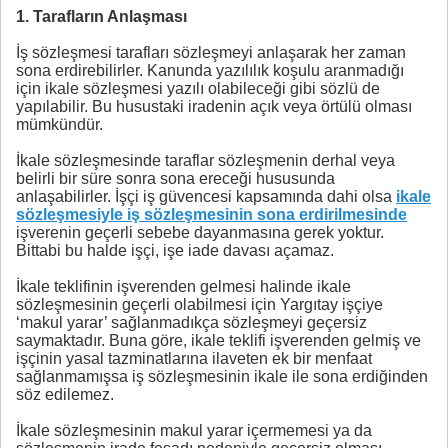
1. Tarafların Anlaşması
İş sözleşmesi tarafları sözleşmeyi anlaşarak her zaman
sona erdirebilirler. Kanunda yazılılık koşulu aranmadığı
için ikale sözleşmesi yazılı olabileceği gibi sözlü de
yapılabilir. Bu husustaki iradenin açık veya örtülü olması
mümkündür.
İkale sözleşmesinde taraflar sözleşmenin derhal veya
belirli bir süre sonra sona ereceği hususunda
anlaşabilirler. İşçi iş güvencesi kapsamında dahi olsa
ikale
sözleşmesiyle iş sözleşmesinin sona erdirilmesinde
işverenin geçerli sebebe dayanmasına gerek yoktur.
Bittabi bu halde işçi, işe iade davası açamaz.
İkale teklifinin işverenden gelmesi halinde ikale
sözleşmesinin geçerli olabilmesi için Yargıtay işçiye
‘makul yarar’ sağlanmadıkça sözleşmeyi geçersiz
saymaktadır. Buna göre, ikale teklifi işverenden gelmiş ve
işçinin yasal tazminatlarına ilaveten ek bir menfaat
sağlanmamışsa iş sözleşmesinin ikale ile sona erdiğinden
söz edilemez.
İkale sözleşmesinin makul yarar içermemesi ya da