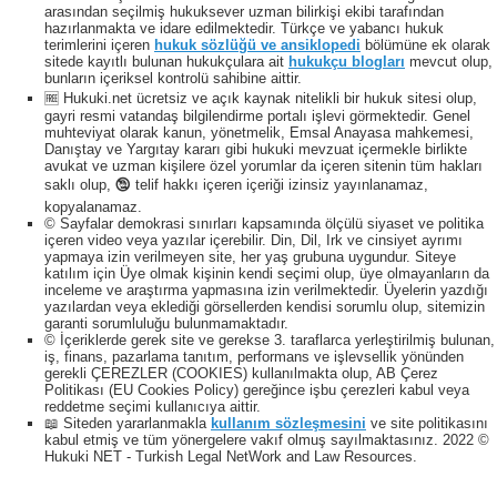
arasından seçilmiş hukuksever uzman bilirkişi ekibi tarafından
hazırlanmakta ve idare edilmektedir. Türkçe ve yabancı hukuk
terimlerini içeren
hukuk sözlüğü ve ansiklopedi
bölümüne ek olarak
sitede kayıtlı bulunan hukukçulara ait
hukukçu blogları
mevcut olup,
bunların içeriksel kontrolü sahibine aittir.
🆓 Hukuki.net ücretsiz ve açık kaynak nitelikli bir hukuk sitesi olup,
gayri resmi vatandaş bilgilendirme portalı işlevi görmektedir. Genel
muhteviyat olarak kanun, yönetmelik, Emsal Anayasa mahkemesi,
Danıştay ve Yargıtay kararı gibi hukuki mevzuat içermekle birlikte
avukat ve uzman kişilere özel yorumlar da içeren sitenin tüm hakları
saklı olup, 🕲 telif hakkı içeren içeriği izinsiz yayınlanamaz,
kopyalanamaz.
© Sayfalar demokrasi sınırları kapsamında ölçülü siyaset ve politika
içeren video veya yazılar içerebilir. Din, Dil, Irk ve cinsiyet ayrımı
yapmaya izin verilmeyen site, her yaş grubuna uygundur. Siteye
katılım için Üye olmak kişinin kendi seçimi olup, üye olmayanların da
inceleme ve araştırma yapmasına izin verilmektedir. Üyelerin yazdığı
yazılardan veya eklediği görsellerden kendisi sorumlu olup, sitemizin
garanti sorumluluğu bulunmamaktadır.
© İçeriklerde gerek site ve gerekse 3. taraflarca yerleştirilmiş bulunan,
iş, finans, pazarlama tanıtım, performans ve işlevsellik yönünden
gerekli ÇEREZLER (COOKIES) kullanılmakta olup, AB Çerez
Politikası (EU Cookies Policy) gereğince işbu çerezleri kabul veya
reddetme seçimi kullanıcıya aittir.
📖 Siteden yararlanmakla
kullanım sözleşmesini
ve site politikasını
kabul etmiş ve tüm yönergelere vakıf olmuş sayılmaktasınız. 2022 ©
Hukuki NET - Turkish Legal NetWork and Law Resources.