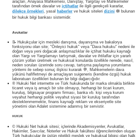
araçları, Anayasa Mahkemesi, Danıştay, Yargıtay ve Mahkemeler
tarafından örnek
davalar
ve
içtihatlar
ile ilgili gerekçeli kararlar,
dilekçe örnekleri
, yasal
haberler
ve hukuk siteleri
dizini
🕸 bulunan
bir hukuk bilgi bankası sistemidir.
Avukatlar
📝 Hukukçular için mesleki danışma, dayanışma ve bakalorya
fonksiyonu olan site; "Önleyici hukuk" veya "Dava hukuku" nedeni ile
doğan veya yeni doğacak anlaşmazlıklar ile içtihat hukuku kaynağı
olan Yargı ve Yargılamayı tartışmak, davalar ve ihtilaflar için yararlı
çözüm yolları üretmek ve hukuksal konularda özellikle nerede, nasıl,
neden soruları üzerinde soru cevap, tartışma paylaşma yorumlama
yöntemi ile sebep sonuç ilişkisi kurarak 💬, Mahkemelerin dava
yükünü hafifletmeyi de amaçlayan suigeneris (kendine özgü) hukuk
laboratuarı özellikleri bulunan bir bilgi dağarcığıdır.
® Hukuki Net internette ve Türk hukukunda bir marka olmakla birlikte
ticaret veya iş amaçlı bir site olmayıp, herhangi bir ticari kurum,
kuruluş, bilgisayar programı firması, banka vb. kişi veya kurum
veyahut herhangi politik veyahut siyasi bir kuruluş tarafından
desteklenmemekte, finans kaynağı reklam ve ekseriyetle site
yönetimi olan Adalet sistemine adanmış bir servistir.
HUKUK
© Hukuki Net hukuk sitesi; içlerinde Akademisyenler, Avukatlar,
Hakimler, Savcılar, Noterler ve Hukuk fakültesi öğrencilerinden oluşan
Türk hukukçular ile üstün nitelikli meslek ve hukuksal bilgisi olan halk