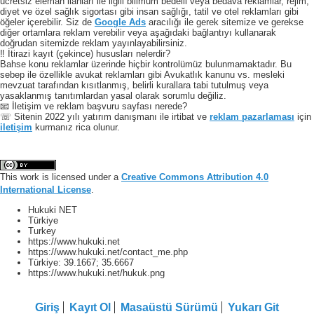
ücretsiz eleman ilanları ile ilgili bilimum bedelli veya bedava reklamlar, rejim,
diyet ve özel sağlık sigortası gibi insan sağlığı, tatil ve otel reklamları gibi
öğeler içerebilir. Siz de
Google Ads
aracılığı ile gerek sitemize ve gerekse
diğer ortamlara reklam verebilir veya aşağıdaki bağlantıyı kullanarak
doğrudan sitemizde reklam yayınlayabilirsiniz.
‼️ İtirazi kayıt (çekince) hususları nelerdir?
Bahse konu reklamlar üzerinde hiçbir kontrolümüz bulunmamaktadır. Bu
sebep ile özellikle avukat reklamları gibi Avukatlık kanunu vs. mesleki
mevzuat tarafından kısıtlanmış, belirli kurallara tabi tutulmuş veya
yasaklanmış tanıtımlardan yasal olarak sorumlu değiliz.
📧 İletişim ve reklam başvuru sayfası nerede?
☏ Sitenin 2022 yılı yatırım danışmanı ile irtibat ve
reklam pazarlaması
için
iletişim
kurmanız rica olunur.
This work is licensed under a
Creative Commons Attribution 4.0
International License
.
Hukuki NET
Türkiye
Turkey
https://www.hukuki.net
https://www.hukuki.net/contact_me.php
Türkiye:
39.1667
;
35.6667
https://www.hukuki.net/hukuk.png
Giriş
Kayıt Ol
Masaüstü Sürümü
Yukarı Git