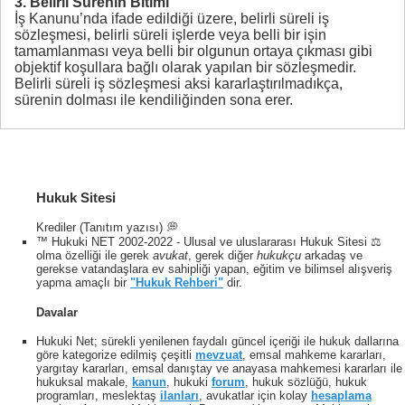
3. Belirli Sürenin Bitimi
İş Kanunu’nda ifade edildiği üzere, belirli süreli iş
sözleşmesi, belirli süreli işlerde veya belli bir işin
tamamlanması veya belli bir olgunun ortaya çıkması gibi
objektif koşullara bağlı olarak yapılan bir sözleşmedir.
Belirli süreli iş sözleşmesi aksi kararlaştırılmadıkça,
sürenin dolması ile kendiliğinden sona erer.
Hukuk Sitesi
Krediler (Tanıtım yazısı) 💭
™ Hukuki NET 2002-2022 - Ulusal ve uluslararası Hukuk Sitesi ⚖️
olma özelliği ile gerek
avukat
, gerek diğer
hukukçu
arkadaş ve
gerekse vatandaşlara ev sahipliği yapan, eğitim ve bilimsel alışveriş
yapma amaçlı bir
"Hukuk Rehberi"
dir.
Davalar
Hukuki Net; sürekli yenilenen faydalı güncel içeriği ile hukuk dallarına
göre kategorize edilmiş çeşitli
mevzuat
, emsal mahkeme kararları,
yargıtay kararları, emsal danıştay ve anayasa mahkemesi kararları ile
hukuksal makale,
kanun
, hukuki
forum
, hukuk sözlüğü, hukuk
programları, meslektaş
ilanları
, avukatlar için kolay
hesaplama