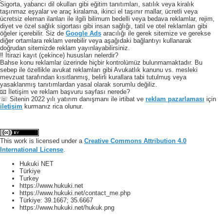
Sigorta, yabancı dil okulları gibi eğitim tanıtımları, satılık veya kiralık
taşınmaz eşyalar ve araç kiralama, ikinci el taşınır mallar, ücretli veya
ücretsiz eleman ilanları ile ilgili bilimum bedelli veya bedava reklamlar, rejim,
diyet ve özel sağlık sigortası gibi insan sağlığı, tatil ve otel reklamları gibi
öğeler içerebilir. Siz de
Google Ads
aracılığı ile gerek sitemize ve gerekse
diğer ortamlara reklam verebilir veya aşağıdaki bağlantıyı kullanarak
doğrudan sitemizde reklam yayınlayabilirsiniz.
‼️ İtirazi kayıt (çekince) hususları nelerdir?
Bahse konu reklamlar üzerinde hiçbir kontrolümüz bulunmamaktadır. Bu
sebep ile özellikle avukat reklamları gibi Avukatlık kanunu vs. mesleki
mevzuat tarafından kısıtlanmış, belirli kurallara tabi tutulmuş veya
yasaklanmış tanıtımlardan yasal olarak sorumlu değiliz.
📧 İletişim ve reklam başvuru sayfası nerede?
☏ Sitenin 2022 yılı yatırım danışmanı ile irtibat ve
reklam pazarlaması
için
iletişim
kurmanız rica olunur.
This work is licensed under a
Creative Commons Attribution 4.0
International License
.
Hukuki NET
Türkiye
Turkey
https://www.hukuki.net
https://www.hukuki.net/contact_me.php
Türkiye:
39.1667
;
35.6667
https://www.hukuki.net/hukuk.png