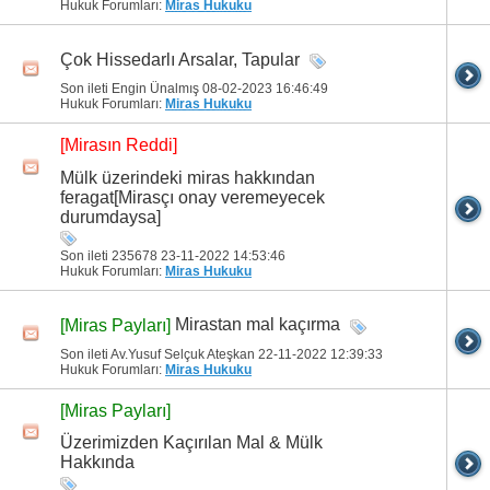
Hukuk Forumları:
Miras Hukuku
Çok Hissedarlı Arsalar, Tapular
Son ileti Engin Ünalmış 08-02-2023
16:46:49
Hukuk Forumları:
Miras Hukuku
[Mirasın Reddi]
Mülk üzerindeki miras hakkından
feragat[Mirasçı onay veremeyecek
durumdaysa]
Son ileti 235678 23-11-2022
14:53:46
Hukuk Forumları:
Miras Hukuku
Mirastan mal kaçırma
[Miras Payları]
Son ileti Av.Yusuf Selçuk Ateşkan 22-11-2022
12:39:33
Hukuk Forumları:
Miras Hukuku
[Miras Payları]
Üzerimizden Kaçırılan Mal & Mülk
Hakkında