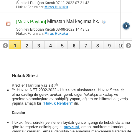
Son ileti Erdoğan Kırcalı 07-11-2022
07:21:42
Hukuk Forumları:
Miras Hukuku
Mirastan Mal kaçırma hk.
[Miras Payları]
Son ileti Erdoğan Kırcalı 03-08-2022
14:43:52
Hukuk Forumları:
Miras Hukuku
1
2
3
4
5
6
7
8
9
10
11
12
13
14
15
16
17
18
Hukuk Sitesi
Krediler (Tanıtım yazısı) 💭
™ Hukuki NET 2002-2022 - Ulusal ve uluslararası Hukuk Sitesi ⚖️
olma özelliği ile gerek
avukat
, gerek diğer
hukukçu
arkadaş ve
gerekse vatandaşlara ev sahipliği yapan, eğitim ve bilimsel alışveriş
yapma amaçlı bir
"Hukuk Rehberi"
dir.
Davalar
Hukuki Net; sürekli yenilenen faydalı güncel içeriği ile hukuk dallarına
göre kategorize edilmiş çeşitli
mevzuat
, emsal mahkeme kararları,
yargıtay kararları, emsal danıştay ve anayasa mahkemesi kararları ile