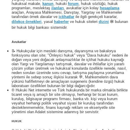
hukuksal makale,
kanun
, hukuki
forum
, hukuk sözlüğü, hukuk
programları, meslektaş
ilanları
, avukatlar için kolay
hesaplama
araçları, Anayasa Mahkemesi, Danıştay, Yargıtay ve Mahkemeler
tarafından örnek
davalar
ve
içtihatlar
ile ilgili gerekçeli kararlar,
dilekçe örnekleri
, yasal
haberler
ve hukuk siteleri
dizini
🕸 bulunan
bir hukuk bilgi bankası sistemidir.
Avukatlar
📝 Hukukçular için mesleki danışma, dayanışma ve bakalorya
fonksiyonu olan site; "Önleyici hukuk" veya "Dava hukuku" nedeni ile
doğan veya yeni doğacak anlaşmazlıklar ile içtihat hukuku kaynağı
olan Yargı ve Yargılamayı tartışmak, davalar ve ihtilaflar için yararlı
çözüm yolları üretmek ve hukuksal konularda özellikle nerede, nasıl,
neden soruları üzerinde soru cevap, tartışma paylaşma yorumlama
yöntemi ile sebep sonuç ilişkisi kurarak 💬, Mahkemelerin dava
yükünü hafifletmeyi de amaçlayan suigeneris (kendine özgü) hukuk
laboratuarı özellikleri bulunan bir bilgi dağarcığıdır.
® Hukuki Net internette ve Türk hukukunda bir marka olmakla birlikte
ticaret veya iş amaçlı bir site olmayıp, herhangi bir ticari kurum,
kuruluş, bilgisayar programı firması, banka vb. kişi veya kurum
veyahut herhangi politik veyahut siyasi bir kuruluş tarafından
desteklenmemekte, finans kaynağı reklam ve ekseriyetle site
yönetimi olan Adalet sistemine adanmış bir servistir.
HUKUK