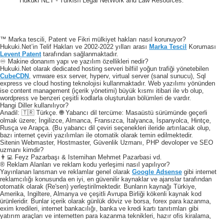
Hukuki NET - Turkish Legal NetWork and Law Resources.
™ Marka tescili, Patent ve Fikri mülkiyet hakları nasıl korunuyor?
Hukuki.Net’in Telif Hakları ve 2002-2022 yılları arası
Marka Tescil
Koruması
Levent Patent
tarafından sağlanmaktadır.
♾️ Makine donanım yapı ve yazılım özellikleri nedir?
Hukuki.Net olarak dedicated hosting serveri bilfiil yoğun trafiği yönetebilen
CubeCDN
, vmware esx server, hyperv, virtual server (sanal sunucu), Sql
express ve cloud hosting teknolojisi kullanmaktadır. Web yazılımı yönünden
ise content management (içerik yönetimi) büyük kısmı itibari ile vb olup,
wordpress ve benzeri çeşitli kodlarla oluşturulan bölümleri de vardır.
Hangi Diller kullanılıyor?
Anadil: 🇹🇷 Türkçe. 🌐 Yabancı dil tercüme: Masaüstü sürümünde geçerli
olmak üzere; İngilizce, Almanca, Fransızca, İtalyanca, İspanyolca, Hintçe,
Rusça ve Arapça. (Bu yabancı dil çeviri seçenekleri ileride artırılacak olup,
bazı internet çeviri yazılımları ile otomatik olarak temin edilmektedir.
Sitenin Webmaster, Hostmaster, Güvenlik Uzmanı, PHP devoloper ve SEO
uzmanı kimdir?
👨‍💻 Feyz Pazarbaşı & Istemihan Mehmet Pazarbasi vd.
® Reklam Alanları ve reklam kodu yerleşimi nasıl yapılıyor?
Yayınlanan lansman ve reklamlar genel olarak
Google Adsense
gibi internet
reklamcılığı konusunda en iyi, en güvenilir kaynaklar ve ajanslar tarafından
otomatik olarak (Re'sen) yerleştirilmektedir. Bunların kaynağı Türkiye,
Amerika, Ingiltere, Almanya ve çeşitli Avrupa Birliği kökenli kaynak kod
ürünleridir. Bunlar içerik olarak günlük döviz ve borsa, forex para kazanma,
exim kredileri, internet bankacılığı, banka ve kredi kartı tanıtımları gibi
yatırım araçları ve internetten para kazanma teknikleri, hazır ofis kiralama,