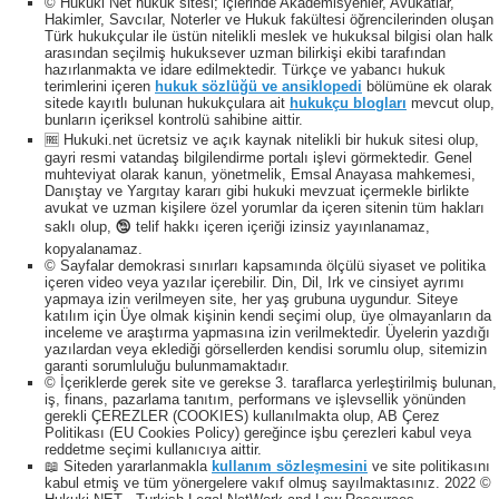
© Hukuki Net hukuk sitesi; içlerinde Akademisyenler, Avukatlar,
Hakimler, Savcılar, Noterler ve Hukuk fakültesi öğrencilerinden oluşan
Türk hukukçular ile üstün nitelikli meslek ve hukuksal bilgisi olan halk
arasından seçilmiş hukuksever uzman bilirkişi ekibi tarafından
hazırlanmakta ve idare edilmektedir. Türkçe ve yabancı hukuk
terimlerini içeren
hukuk sözlüğü ve ansiklopedi
bölümüne ek olarak
sitede kayıtlı bulunan hukukçulara ait
hukukçu blogları
mevcut olup,
bunların içeriksel kontrolü sahibine aittir.
🆓 Hukuki.net ücretsiz ve açık kaynak nitelikli bir hukuk sitesi olup,
gayri resmi vatandaş bilgilendirme portalı işlevi görmektedir. Genel
muhteviyat olarak kanun, yönetmelik, Emsal Anayasa mahkemesi,
Danıştay ve Yargıtay kararı gibi hukuki mevzuat içermekle birlikte
avukat ve uzman kişilere özel yorumlar da içeren sitenin tüm hakları
saklı olup, 🕲 telif hakkı içeren içeriği izinsiz yayınlanamaz,
kopyalanamaz.
© Sayfalar demokrasi sınırları kapsamında ölçülü siyaset ve politika
içeren video veya yazılar içerebilir. Din, Dil, Irk ve cinsiyet ayrımı
yapmaya izin verilmeyen site, her yaş grubuna uygundur. Siteye
katılım için Üye olmak kişinin kendi seçimi olup, üye olmayanların da
inceleme ve araştırma yapmasına izin verilmektedir. Üyelerin yazdığı
yazılardan veya eklediği görsellerden kendisi sorumlu olup, sitemizin
garanti sorumluluğu bulunmamaktadır.
© İçeriklerde gerek site ve gerekse 3. taraflarca yerleştirilmiş bulunan,
iş, finans, pazarlama tanıtım, performans ve işlevsellik yönünden
gerekli ÇEREZLER (COOKIES) kullanılmakta olup, AB Çerez
Politikası (EU Cookies Policy) gereğince işbu çerezleri kabul veya
reddetme seçimi kullanıcıya aittir.
📖 Siteden yararlanmakla
kullanım sözleşmesini
ve site politikasını
kabul etmiş ve tüm yönergelere vakıf olmuş sayılmaktasınız. 2022 ©