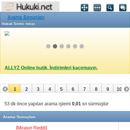
Arama Sonuçları
Hukuk Terimi: miras
ALLYZ Online butik. İndirimleri kaçırmayın.
1
2
3
4
5
6
7
8
9
10
11
12
13
14
15
16
17
18
53 dk önce yapılan arama işlemi
0,01
sn sürmüştür
Arama Sonuçları
[Mirasın Reddi]