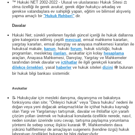
™ Hukuki NET 2002-2022 - Ulusal ve uluslararası Hukuk Sitesi ⚖️
olma özelliği ile gerek
avukat
, gerek diğer
hukukçu
arkadaş ve
gerekse vatandaşlara ev sahipliği yapan, eğitim ve bilimsel alışveriş
yapma amaçlı bir
"Hukuk Rehberi"
dir.
Davalar
Hukuki Net; sürekli yenilenen faydalı güncel içeriği ile hukuk dallarına
göre kategorize edilmiş çeşitli
mevzuat
, emsal mahkeme kararları,
yargıtay kararları, emsal danıştay ve anayasa mahkemesi kararları ile
hukuksal makale,
kanun
, hukuki
forum
, hukuk sözlüğü, hukuk
programları, meslektaş
ilanları
, avukatlar için kolay
hesaplama
araçları, Anayasa Mahkemesi, Danıştay, Yargıtay ve Mahkemeler
tarafından örnek
davalar
ve
içtihatlar
ile ilgili gerekçeli kararlar,
dilekçe örnekleri
, yasal
haberler
ve hukuk siteleri
dizini
🕸 bulunan
bir hukuk bilgi bankası sistemidir.
Avukatlar
📝 Hukukçular için mesleki danışma, dayanışma ve bakalorya
fonksiyonu olan site; "Önleyici hukuk" veya "Dava hukuku" nedeni ile
doğan veya yeni doğacak anlaşmazlıklar ile içtihat hukuku kaynağı
olan Yargı ve Yargılamayı tartışmak, davalar ve ihtilaflar için yararlı
çözüm yolları üretmek ve hukuksal konularda özellikle nerede, nasıl,
neden soruları üzerinde soru cevap, tartışma paylaşma yorumlama
yöntemi ile sebep sonuç ilişkisi kurarak 💬, Mahkemelerin dava
yükünü hafifletmeyi de amaçlayan suigeneris (kendine özgü) hukuk
laboratuarı özellikleri bulunan bir bilgi dağarcığıdır.