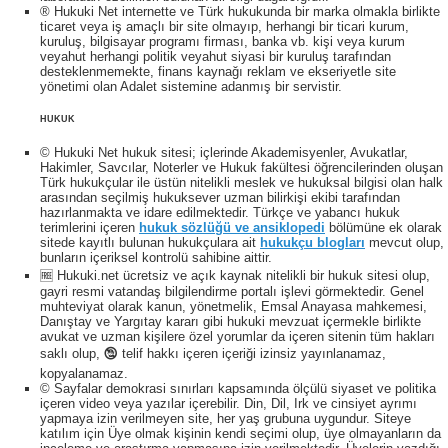
® Hukuki Net internette ve Türk hukukunda bir marka olmakla birlikte
ticaret veya iş amaçlı bir site olmayıp, herhangi bir ticari kurum,
kuruluş, bilgisayar programı firması, banka vb. kişi veya kurum
veyahut herhangi politik veyahut siyasi bir kuruluş tarafından
desteklenmemekte, finans kaynağı reklam ve ekseriyetle site
yönetimi olan Adalet sistemine adanmış bir servistir.
HUKUK
© Hukuki Net hukuk sitesi; içlerinde Akademisyenler, Avukatlar,
Hakimler, Savcılar, Noterler ve Hukuk fakültesi öğrencilerinden oluşan
Türk hukukçular ile üstün nitelikli meslek ve hukuksal bilgisi olan halk
arasından seçilmiş hukuksever uzman bilirkişi ekibi tarafından
hazırlanmakta ve idare edilmektedir. Türkçe ve yabancı hukuk
terimlerini içeren
hukuk sözlüğü ve ansiklopedi
bölümüne ek olarak
sitede kayıtlı bulunan hukukçulara ait
hukukçu blogları
mevcut olup,
bunların içeriksel kontrolü sahibine aittir.
🆓 Hukuki.net ücretsiz ve açık kaynak nitelikli bir hukuk sitesi olup,
gayri resmi vatandaş bilgilendirme portalı işlevi görmektedir. Genel
muhteviyat olarak kanun, yönetmelik, Emsal Anayasa mahkemesi,
Danıştay ve Yargıtay kararı gibi hukuki mevzuat içermekle birlikte
avukat ve uzman kişilere özel yorumlar da içeren sitenin tüm hakları
saklı olup, 🕲 telif hakkı içeren içeriği izinsiz yayınlanamaz,
kopyalanamaz.
© Sayfalar demokrasi sınırları kapsamında ölçülü siyaset ve politika
içeren video veya yazılar içerebilir. Din, Dil, Irk ve cinsiyet ayrımı
yapmaya izin verilmeyen site, her yaş grubuna uygundur. Siteye
katılım için Üye olmak kişinin kendi seçimi olup, üye olmayanların da