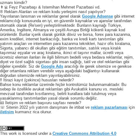
uzmanı kimdir?
👨‍💻 Feyz Pazarbaşı & Istemihan Mehmet Pazarbasi vd.
® Reklam Alanları ve reklam kodu yerleşimi nasıl yapılıyor?
Yayınlanan lansman ve reklamlar genel olarak
Google Adsense
gibi internet
reklamcılığı konusunda en iyi, en güvenilir kaynaklar ve ajanslar tarafından
otomatik olarak (Re'sen) yerleştirilmektedir. Bunların kaynağı Türkiye,
Amerika, Ingiltere, Almanya ve çeşitli Avrupa Birliği kökenli kaynak kod
ürünleridir. Bunlar içerik olarak günlük döviz ve borsa, forex para kazanma,
exim kredileri, internet bankacılığı, banka ve kredi kartı tanıtımları gibi
yatırım araçları ve internetten para kazanma teknikleri, hazır ofis kiralama,
Sigorta, yabancı dil okulları gibi eğitim tanıtımları, satılık veya kiralık
taşınmaz eşyalar ve araç kiralama, ikinci el taşınır mallar, ücretli veya
ücretsiz eleman ilanları ile ilgili bilimum bedelli veya bedava reklamlar, rejim,
diyet ve özel sağlık sigortası gibi insan sağlığı, tatil ve otel reklamları gibi
öğeler içerebilir. Siz de
Google Ads
aracılığı ile gerek sitemize ve gerekse
diğer ortamlara reklam verebilir veya aşağıdaki bağlantıyı kullanarak
doğrudan sitemizde reklam yayınlayabilirsiniz.
‼️ İtirazi kayıt (çekince) hususları nelerdir?
Bahse konu reklamlar üzerinde hiçbir kontrolümüz bulunmamaktadır. Bu
sebep ile özellikle avukat reklamları gibi Avukatlık kanunu vs. mesleki
mevzuat tarafından kısıtlanmış, belirli kurallara tabi tutulmuş veya
yasaklanmış tanıtımlardan yasal olarak sorumlu değiliz.
📧 İletişim ve reklam başvuru sayfası nerede?
☏ Sitenin 2022 yılı yatırım danışmanı ile irtibat ve
reklam pazarlaması
için
iletişim
kurmanız rica olunur.
This work is licensed under a
Creative Commons Attribution 4.0