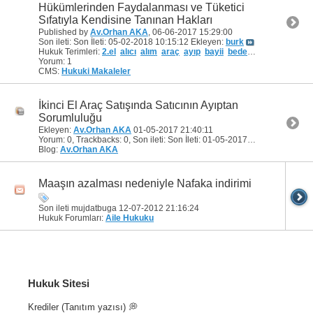
Hükümlerinden Faydalanması ve Tüketici
Sıfatıyla Kendisine Tanınan Hakları
Published by
Av.Orhan AKA
, 06-06-2017 15:29:00
Son ileti: Son İleti:
05-02-2018 10:15:12
Ekleyen:
burk
Hukuk Terimleri:
2.el
alıcı
alım
araç
ayıp
bayii
bedel
dönme
galeric
Yorum: 1
CMS:
Hukuki Makaleler
İkinci El Araç Satışında Satıcının Ayıptan
Sorumluluğu
Ekleyen:
Av.Orhan AKA
01-05-2017
21:40:11
Yorum: 0, Trackbacks: 0, Son ileti: Son İleti: 01-05-2017
21:37:26
by
Av.
Blog:
Av.Orhan AKA
Maaşın azalması nedeniyle Nafaka indirimi
Son ileti mujdatbuga 12-07-2012
21:16:24
Hukuk Forumları:
Aile Hukuku
Hukuk Sitesi
Krediler (Tanıtım yazısı) 💭