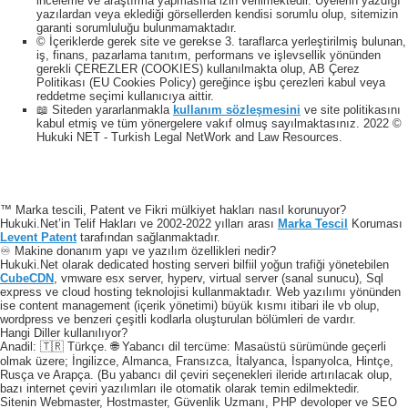
inceleme ve araştırma yapmasına izin verilmektedir. Üyelerin yazdığı
yazılardan veya eklediği görsellerden kendisi sorumlu olup, sitemizin
garanti sorumluluğu bulunmamaktadır.
© İçeriklerde gerek site ve gerekse 3. taraflarca yerleştirilmiş bulunan,
iş, finans, pazarlama tanıtım, performans ve işlevsellik yönünden
gerekli ÇEREZLER (COOKIES) kullanılmakta olup, AB Çerez
Politikası (EU Cookies Policy) gereğince işbu çerezleri kabul veya
reddetme seçimi kullanıcıya aittir.
📖 Siteden yararlanmakla
kullanım sözleşmesini
ve site politikasını
kabul etmiş ve tüm yönergelere vakıf olmuş sayılmaktasınız. 2022 ©
Hukuki NET - Turkish Legal NetWork and Law Resources.
™ Marka tescili, Patent ve Fikri mülkiyet hakları nasıl korunuyor?
Hukuki.Net’in Telif Hakları ve 2002-2022 yılları arası
Marka Tescil
Koruması
Levent Patent
tarafından sağlanmaktadır.
♾️ Makine donanım yapı ve yazılım özellikleri nedir?
Hukuki.Net olarak dedicated hosting serveri bilfiil yoğun trafiği yönetebilen
CubeCDN
, vmware esx server, hyperv, virtual server (sanal sunucu), Sql
express ve cloud hosting teknolojisi kullanmaktadır. Web yazılımı yönünden
ise content management (içerik yönetimi) büyük kısmı itibari ile vb olup,
wordpress ve benzeri çeşitli kodlarla oluşturulan bölümleri de vardır.
Hangi Diller kullanılıyor?
Anadil: 🇹🇷 Türkçe. 🌐 Yabancı dil tercüme: Masaüstü sürümünde geçerli
olmak üzere; İngilizce, Almanca, Fransızca, İtalyanca, İspanyolca, Hintçe,
Rusça ve Arapça. (Bu yabancı dil çeviri seçenekleri ileride artırılacak olup,
bazı internet çeviri yazılımları ile otomatik olarak temin edilmektedir.
Sitenin Webmaster, Hostmaster, Güvenlik Uzmanı, PHP devoloper ve SEO