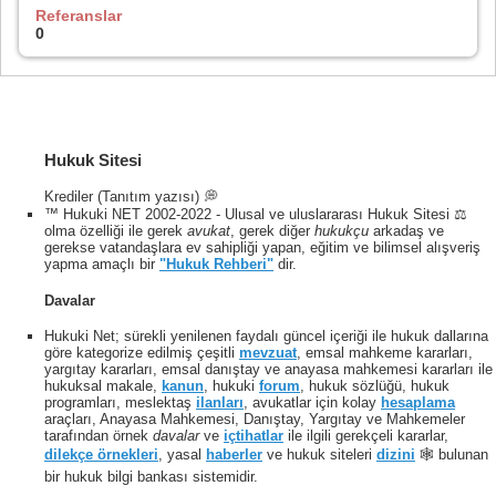
Referanslar
0
Hukuk Sitesi
Krediler (Tanıtım yazısı) 💭
™ Hukuki NET 2002-2022 - Ulusal ve uluslararası Hukuk Sitesi ⚖️
olma özelliği ile gerek
avukat
, gerek diğer
hukukçu
arkadaş ve
gerekse vatandaşlara ev sahipliği yapan, eğitim ve bilimsel alışveriş
yapma amaçlı bir
"Hukuk Rehberi"
dir.
Davalar
Hukuki Net; sürekli yenilenen faydalı güncel içeriği ile hukuk dallarına
göre kategorize edilmiş çeşitli
mevzuat
, emsal mahkeme kararları,
yargıtay kararları, emsal danıştay ve anayasa mahkemesi kararları ile
hukuksal makale,
kanun
, hukuki
forum
, hukuk sözlüğü, hukuk
programları, meslektaş
ilanları
, avukatlar için kolay
hesaplama
araçları, Anayasa Mahkemesi, Danıştay, Yargıtay ve Mahkemeler
tarafından örnek
davalar
ve
içtihatlar
ile ilgili gerekçeli kararlar,
dilekçe örnekleri
, yasal
haberler
ve hukuk siteleri
dizini
🕸 bulunan
bir hukuk bilgi bankası sistemidir.