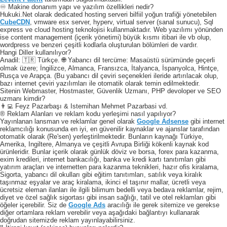
♾️ Makine donanım yapı ve yazılım özellikleri nedir?
Hukuki.Net olarak dedicated hosting serveri bilfiil yoğun trafiği yönetebilen
CubeCDN
, vmware esx server, hyperv, virtual server (sanal sunucu), Sql
express ve cloud hosting teknolojisi kullanmaktadır. Web yazılımı yönünden
ise content management (içerik yönetimi) büyük kısmı itibari ile vb olup,
wordpress ve benzeri çeşitli kodlarla oluşturulan bölümleri de vardır.
Hangi Diller kullanılıyor?
Anadil: 🇹🇷 Türkçe. 🌐 Yabancı dil tercüme: Masaüstü sürümünde geçerli
olmak üzere; İngilizce, Almanca, Fransızca, İtalyanca, İspanyolca, Hintçe,
Rusça ve Arapça. (Bu yabancı dil çeviri seçenekleri ileride artırılacak olup,
bazı internet çeviri yazılımları ile otomatik olarak temin edilmektedir.
Sitenin Webmaster, Hostmaster, Güvenlik Uzmanı, PHP devoloper ve SEO
uzmanı kimdir?
👨‍💻 Feyz Pazarbaşı & Istemihan Mehmet Pazarbasi vd.
® Reklam Alanları ve reklam kodu yerleşimi nasıl yapılıyor?
Yayınlanan lansman ve reklamlar genel olarak
Google Adsense
gibi internet
reklamcılığı konusunda en iyi, en güvenilir kaynaklar ve ajanslar tarafından
otomatik olarak (Re'sen) yerleştirilmektedir. Bunların kaynağı Türkiye,
Amerika, Ingiltere, Almanya ve çeşitli Avrupa Birliği kökenli kaynak kod
ürünleridir. Bunlar içerik olarak günlük döviz ve borsa, forex para kazanma,
exim kredileri, internet bankacılığı, banka ve kredi kartı tanıtımları gibi
yatırım araçları ve internetten para kazanma teknikleri, hazır ofis kiralama,
Sigorta, yabancı dil okulları gibi eğitim tanıtımları, satılık veya kiralık
taşınmaz eşyalar ve araç kiralama, ikinci el taşınır mallar, ücretli veya
ücretsiz eleman ilanları ile ilgili bilimum bedelli veya bedava reklamlar, rejim,
diyet ve özel sağlık sigortası gibi insan sağlığı, tatil ve otel reklamları gibi
öğeler içerebilir. Siz de
Google Ads
aracılığı ile gerek sitemize ve gerekse
diğer ortamlara reklam verebilir veya aşağıdaki bağlantıyı kullanarak
doğrudan sitemizde reklam yayınlayabilirsiniz.