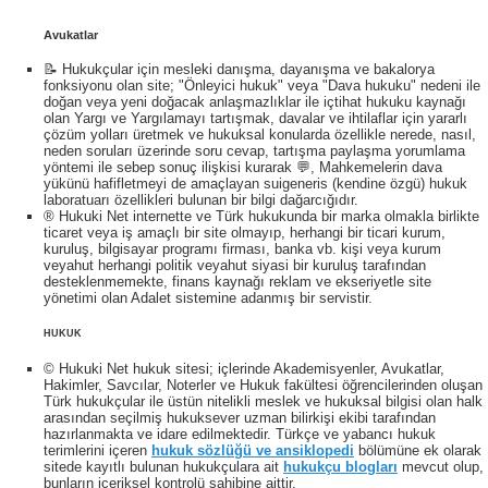
Avukatlar
📝 Hukukçular için mesleki danışma, dayanışma ve bakalorya
fonksiyonu olan site; "Önleyici hukuk" veya "Dava hukuku" nedeni ile
doğan veya yeni doğacak anlaşmazlıklar ile içtihat hukuku kaynağı
olan Yargı ve Yargılamayı tartışmak, davalar ve ihtilaflar için yararlı
çözüm yolları üretmek ve hukuksal konularda özellikle nerede, nasıl,
neden soruları üzerinde soru cevap, tartışma paylaşma yorumlama
yöntemi ile sebep sonuç ilişkisi kurarak 💬, Mahkemelerin dava
yükünü hafifletmeyi de amaçlayan suigeneris (kendine özgü) hukuk
laboratuarı özellikleri bulunan bir bilgi dağarcığıdır.
® Hukuki Net internette ve Türk hukukunda bir marka olmakla birlikte
ticaret veya iş amaçlı bir site olmayıp, herhangi bir ticari kurum,
kuruluş, bilgisayar programı firması, banka vb. kişi veya kurum
veyahut herhangi politik veyahut siyasi bir kuruluş tarafından
desteklenmemekte, finans kaynağı reklam ve ekseriyetle site
yönetimi olan Adalet sistemine adanmış bir servistir.
HUKUK
© Hukuki Net hukuk sitesi; içlerinde Akademisyenler, Avukatlar,
Hakimler, Savcılar, Noterler ve Hukuk fakültesi öğrencilerinden oluşan
Türk hukukçular ile üstün nitelikli meslek ve hukuksal bilgisi olan halk
arasından seçilmiş hukuksever uzman bilirkişi ekibi tarafından
hazırlanmakta ve idare edilmektedir. Türkçe ve yabancı hukuk
terimlerini içeren
hukuk sözlüğü ve ansiklopedi
bölümüne ek olarak
sitede kayıtlı bulunan hukukçulara ait
hukukçu blogları
mevcut olup,
bunların içeriksel kontrolü sahibine aittir.