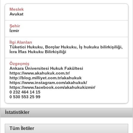
Meslek
Avukat
Şehir
İzmir
İlgi Alanları
Tüketici Hukuku, Borçlar Hukuku, İş hukuku bilirkişiliği,
İcra İflas Hukuku Bilirkişiliği
Özgeçmiş
Ankara Üniversitesi Hukuk Fakültesi
https://www.akahukuk.com.tr/
http://blog.milliyet.com.tr/akahukuk
https://www.instagram.com/akahukuk/
https://www.facebook.com/akahukukizmir/
0 232 464 14 15
0 530 553 25 99
İstatistikler
Tüm İletiler