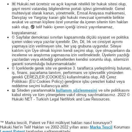
🆓 Hukuki.net ücretsiz ve açık kaynak nitelikli bir hukuk sitesi olup,
gayri resmi vatandaş bilgilendirme portalı işlevi görmektedir. Genel
muhteviyat olarak kanun, yönetmelik, Emsal Anayasa mahkemesi,
Danıştay ve Yargıtay kararı gibi hukuki mevzuat içermekle birlikte
avukat ve uzman kişilere özel yorumlar da içeren sitenin tüm hakları
saklı olup, 🕲 telif hakkı içeren içeriği izinsiz yayınlanamaz,
kopyalanamaz.
© Sayfalar demokrasi sınırları kapsamında ölçülü siyaset ve politika
içeren video veya yazılar içerebilir. Din, Dil, Irk ve cinsiyet ayrımı
yapmaya izin verilmeyen site, her yaş grubuna uygundur. Siteye
katılım için Üye olmak kişinin kendi seçimi olup, üye olmayanların da
inceleme ve araştırma yapmasına izin verilmektedir. Üyelerin yazdığı
yazılardan veya eklediği görsellerden kendisi sorumlu olup, sitemizin
garanti sorumluluğu bulunmamaktadır.
© İçeriklerde gerek site ve gerekse 3. taraflarca yerleştirilmiş bulunan,
iş, finans, pazarlama tanıtım, performans ve işlevsellik yönünden
gerekli ÇEREZLER (COOKIES) kullanılmakta olup, AB Çerez
Politikası (EU Cookies Policy) gereğince işbu çerezleri kabul veya
reddetme seçimi kullanıcıya aittir.
📖 Siteden yararlanmakla
kullanım sözleşmesini
ve site politikasını
kabul etmiş ve tüm yönergelere vakıf olmuş sayılmaktasınız. 2022 ©
Hukuki NET - Turkish Legal NetWork and Law Resources.
™ Marka tescili, Patent ve Fikri mülkiyet hakları nasıl korunuyor?
Hukuki.Net’in Telif Hakları ve 2002-2022 yılları arası
Marka Tescil
Koruması
Levent Patent
tarafından sağlanmaktadır.