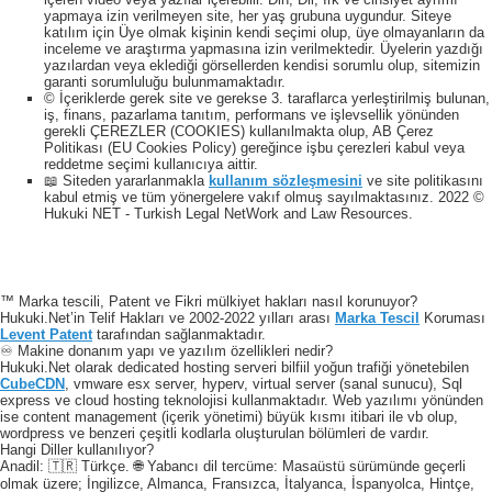
yapmaya izin verilmeyen site, her yaş grubuna uygundur. Siteye
katılım için Üye olmak kişinin kendi seçimi olup, üye olmayanların da
inceleme ve araştırma yapmasına izin verilmektedir. Üyelerin yazdığı
yazılardan veya eklediği görsellerden kendisi sorumlu olup, sitemizin
garanti sorumluluğu bulunmamaktadır.
© İçeriklerde gerek site ve gerekse 3. taraflarca yerleştirilmiş bulunan,
iş, finans, pazarlama tanıtım, performans ve işlevsellik yönünden
gerekli ÇEREZLER (COOKIES) kullanılmakta olup, AB Çerez
Politikası (EU Cookies Policy) gereğince işbu çerezleri kabul veya
reddetme seçimi kullanıcıya aittir.
📖 Siteden yararlanmakla
kullanım sözleşmesini
ve site politikasını
kabul etmiş ve tüm yönergelere vakıf olmuş sayılmaktasınız. 2022 ©
Hukuki NET - Turkish Legal NetWork and Law Resources.
™ Marka tescili, Patent ve Fikri mülkiyet hakları nasıl korunuyor?
Hukuki.Net’in Telif Hakları ve 2002-2022 yılları arası
Marka Tescil
Koruması
Levent Patent
tarafından sağlanmaktadır.
♾️ Makine donanım yapı ve yazılım özellikleri nedir?
Hukuki.Net olarak dedicated hosting serveri bilfiil yoğun trafiği yönetebilen
CubeCDN
, vmware esx server, hyperv, virtual server (sanal sunucu), Sql
express ve cloud hosting teknolojisi kullanmaktadır. Web yazılımı yönünden
ise content management (içerik yönetimi) büyük kısmı itibari ile vb olup,
wordpress ve benzeri çeşitli kodlarla oluşturulan bölümleri de vardır.
Hangi Diller kullanılıyor?
Anadil: 🇹🇷 Türkçe. 🌐 Yabancı dil tercüme: Masaüstü sürümünde geçerli
olmak üzere; İngilizce, Almanca, Fransızca, İtalyanca, İspanyolca, Hintçe,