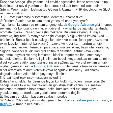
Rusça ve Arapça. (Bu yabancı dil çeviri seçenekleri ileride artırılacak olup,
bazı internet çeviri yazılımları ile otomatik olarak temin edilmektedir.
Sitenin Webmaster, Hostmaster, Güvenlik Uzmanı, PHP devoloper ve SEO
uzmanı kimdir?
👨‍💻 Feyz Pazarbaşı & Istemihan Mehmet Pazarbasi vd.
® Reklam Alanları ve reklam kodu yerleşimi nasıl yapılıyor?
Yayınlanan lansman ve reklamlar genel olarak
Google Adsense
gibi internet
reklamcılığı konusunda en iyi, en güvenilir kaynaklar ve ajanslar tarafından
otomatik olarak (Re'sen) yerleştirilmektedir. Bunların kaynağı Türkiye,
Amerika, Ingiltere, Almanya ve çeşitli Avrupa Birliği kökenli kaynak kod
ürünleridir. Bunlar içerik olarak günlük döviz ve borsa, forex para kazanma,
exim kredileri, internet bankacılığı, banka ve kredi kartı tanıtımları gibi
yatırım araçları ve internetten para kazanma teknikleri, hazır ofis kiralama,
Sigorta, yabancı dil okulları gibi eğitim tanıtımları, satılık veya kiralık
taşınmaz eşyalar ve araç kiralama, ikinci el taşınır mallar, ücretli veya
ücretsiz eleman ilanları ile ilgili bilimum bedelli veya bedava reklamlar, rejim,
diyet ve özel sağlık sigortası gibi insan sağlığı, tatil ve otel reklamları gibi
öğeler içerebilir. Siz de
Google Ads
aracılığı ile gerek sitemize ve gerekse
diğer ortamlara reklam verebilir veya aşağıdaki bağlantıyı kullanarak
doğrudan sitemizde reklam yayınlayabilirsiniz.
‼️ İtirazi kayıt (çekince) hususları nelerdir?
Bahse konu reklamlar üzerinde hiçbir kontrolümüz bulunmamaktadır. Bu
sebep ile özellikle avukat reklamları gibi Avukatlık kanunu vs. mesleki
mevzuat tarafından kısıtlanmış, belirli kurallara tabi tutulmuş veya
yasaklanmış tanıtımlardan yasal olarak sorumlu değiliz.
📧 İletişim ve reklam başvuru sayfası nerede?
☏ Sitenin 2022 yılı yatırım danışmanı ile irtibat ve
reklam pazarlaması
için
iletişim
kurmanız rica olunur.