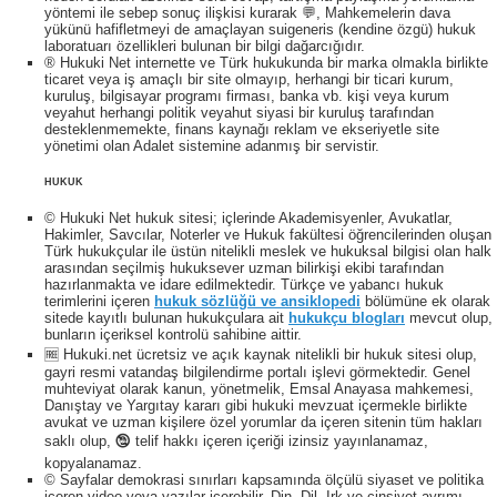
yöntemi ile sebep sonuç ilişkisi kurarak 💬, Mahkemelerin dava
yükünü hafifletmeyi de amaçlayan suigeneris (kendine özgü) hukuk
laboratuarı özellikleri bulunan bir bilgi dağarcığıdır.
® Hukuki Net internette ve Türk hukukunda bir marka olmakla birlikte
ticaret veya iş amaçlı bir site olmayıp, herhangi bir ticari kurum,
kuruluş, bilgisayar programı firması, banka vb. kişi veya kurum
veyahut herhangi politik veyahut siyasi bir kuruluş tarafından
desteklenmemekte, finans kaynağı reklam ve ekseriyetle site
yönetimi olan Adalet sistemine adanmış bir servistir.
HUKUK
© Hukuki Net hukuk sitesi; içlerinde Akademisyenler, Avukatlar,
Hakimler, Savcılar, Noterler ve Hukuk fakültesi öğrencilerinden oluşan
Türk hukukçular ile üstün nitelikli meslek ve hukuksal bilgisi olan halk
arasından seçilmiş hukuksever uzman bilirkişi ekibi tarafından
hazırlanmakta ve idare edilmektedir. Türkçe ve yabancı hukuk
terimlerini içeren
hukuk sözlüğü ve ansiklopedi
bölümüne ek olarak
sitede kayıtlı bulunan hukukçulara ait
hukukçu blogları
mevcut olup,
bunların içeriksel kontrolü sahibine aittir.
🆓 Hukuki.net ücretsiz ve açık kaynak nitelikli bir hukuk sitesi olup,
gayri resmi vatandaş bilgilendirme portalı işlevi görmektedir. Genel
muhteviyat olarak kanun, yönetmelik, Emsal Anayasa mahkemesi,
Danıştay ve Yargıtay kararı gibi hukuki mevzuat içermekle birlikte
avukat ve uzman kişilere özel yorumlar da içeren sitenin tüm hakları
saklı olup, 🕲 telif hakkı içeren içeriği izinsiz yayınlanamaz,
kopyalanamaz.
© Sayfalar demokrasi sınırları kapsamında ölçülü siyaset ve politika
içeren video veya yazılar içerebilir. Din, Dil, Irk ve cinsiyet ayrımı