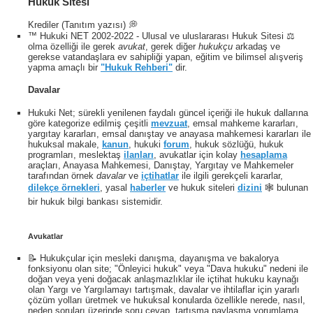
Hukuk Sitesi
Krediler (Tanıtım yazısı) 💭
™ Hukuki NET 2002-2022 - Ulusal ve uluslararası Hukuk Sitesi ⚖️
olma özelliği ile gerek
avukat
, gerek diğer
hukukçu
arkadaş ve
gerekse vatandaşlara ev sahipliği yapan, eğitim ve bilimsel alışveriş
yapma amaçlı bir
"Hukuk Rehberi"
dir.
Davalar
Hukuki Net; sürekli yenilenen faydalı güncel içeriği ile hukuk dallarına
göre kategorize edilmiş çeşitli
mevzuat
, emsal mahkeme kararları,
yargıtay kararları, emsal danıştay ve anayasa mahkemesi kararları ile
hukuksal makale,
kanun
, hukuki
forum
, hukuk sözlüğü, hukuk
programları, meslektaş
ilanları
, avukatlar için kolay
hesaplama
araçları, Anayasa Mahkemesi, Danıştay, Yargıtay ve Mahkemeler
tarafından örnek
davalar
ve
içtihatlar
ile ilgili gerekçeli kararlar,
dilekçe örnekleri
, yasal
haberler
ve hukuk siteleri
dizini
🕸 bulunan
bir hukuk bilgi bankası sistemidir.
Avukatlar
📝 Hukukçular için mesleki danışma, dayanışma ve bakalorya
fonksiyonu olan site; "Önleyici hukuk" veya "Dava hukuku" nedeni ile
doğan veya yeni doğacak anlaşmazlıklar ile içtihat hukuku kaynağı
olan Yargı ve Yargılamayı tartışmak, davalar ve ihtilaflar için yararlı
çözüm yolları üretmek ve hukuksal konularda özellikle nerede, nasıl,
neden soruları üzerinde soru cevap, tartışma paylaşma yorumlama