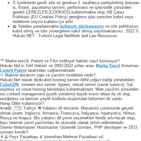
© İçeriklerde gerek site ve gerekse 3. taraflarca yerleştirilmiş bulunan,
iş, finans, pazarlama tanıtım, performans ve işlevsellik yönünden
gerekli ÇEREZLER (COOKIES) kullanılmakta olup, AB Çerez
Politikası (EU Cookies Policy) gereğince işbu çerezleri kabul veya
reddetme seçimi kullanıcıya aittir.
📖 Siteden yararlanmakla
kullanım sözleşmesini
ve site politikasını
kabul etmiş ve tüm yönergelere vakıf olmuş sayılmaktasınız. 2022 ©
Hukuki NET - Turkish Legal NetWork and Law Resources.
™ Marka tescili, Patent ve Fikri mülkiyet hakları nasıl korunuyor?
Hukuki.Net’in Telif Hakları ve 2002-2022 yılları arası
Marka Tescil
Koruması
Levent Patent
tarafından sağlanmaktadır.
♾️ Makine donanım yapı ve yazılım özellikleri nedir?
Hukuki.Net olarak dedicated hosting serveri bilfiil yoğun trafiği yönetebilen
CubeCDN
, vmware esx server, hyperv, virtual server (sanal sunucu), Sql
express ve cloud hosting teknolojisi kullanmaktadır. Web yazılımı yönünden
ise content management (içerik yönetimi) büyük kısmı itibari ile vb olup,
wordpress ve benzeri çeşitli kodlarla oluşturulan bölümleri de vardır.
Hangi Diller kullanılıyor?
Anadil: 🇹🇷 Türkçe. 🌐 Yabancı dil tercüme: Masaüstü sürümünde geçerli
olmak üzere; İngilizce, Almanca, Fransızca, İtalyanca, İspanyolca, Hintçe,
Rusça ve Arapça. (Bu yabancı dil çeviri seçenekleri ileride artırılacak olup,
bazı internet çeviri yazılımları ile otomatik olarak temin edilmektedir.
Sitenin Webmaster, Hostmaster, Güvenlik Uzmanı, PHP devoloper ve SEO
uzmanı kimdir?
👨‍💻 Feyz Pazarbaşı & Istemihan Mehmet Pazarbasi vd.