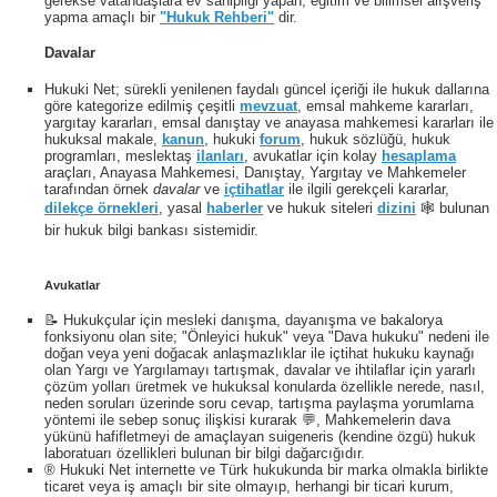
gerekse vatandaşlara ev sahipliği yapan, eğitim ve bilimsel alışveriş
yapma amaçlı bir
"Hukuk Rehberi"
dir.
Davalar
Hukuki Net; sürekli yenilenen faydalı güncel içeriği ile hukuk dallarına
göre kategorize edilmiş çeşitli
mevzuat
, emsal mahkeme kararları,
yargıtay kararları, emsal danıştay ve anayasa mahkemesi kararları ile
hukuksal makale,
kanun
, hukuki
forum
, hukuk sözlüğü, hukuk
programları, meslektaş
ilanları
, avukatlar için kolay
hesaplama
araçları, Anayasa Mahkemesi, Danıştay, Yargıtay ve Mahkemeler
tarafından örnek
davalar
ve
içtihatlar
ile ilgili gerekçeli kararlar,
dilekçe örnekleri
, yasal
haberler
ve hukuk siteleri
dizini
🕸 bulunan
bir hukuk bilgi bankası sistemidir.
Avukatlar
📝 Hukukçular için mesleki danışma, dayanışma ve bakalorya
fonksiyonu olan site; "Önleyici hukuk" veya "Dava hukuku" nedeni ile
doğan veya yeni doğacak anlaşmazlıklar ile içtihat hukuku kaynağı
olan Yargı ve Yargılamayı tartışmak, davalar ve ihtilaflar için yararlı
çözüm yolları üretmek ve hukuksal konularda özellikle nerede, nasıl,
neden soruları üzerinde soru cevap, tartışma paylaşma yorumlama
yöntemi ile sebep sonuç ilişkisi kurarak 💬, Mahkemelerin dava
yükünü hafifletmeyi de amaçlayan suigeneris (kendine özgü) hukuk
laboratuarı özellikleri bulunan bir bilgi dağarcığıdır.
® Hukuki Net internette ve Türk hukukunda bir marka olmakla birlikte
ticaret veya iş amaçlı bir site olmayıp, herhangi bir ticari kurum,