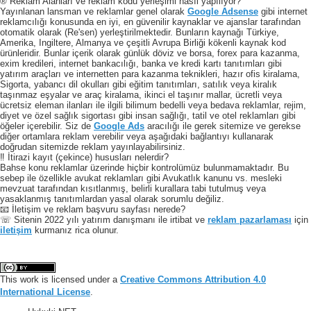
® Reklam Alanları ve reklam kodu yerleşimi nasıl yapılıyor?
Yayınlanan lansman ve reklamlar genel olarak
Google Adsense
gibi internet
reklamcılığı konusunda en iyi, en güvenilir kaynaklar ve ajanslar tarafından
otomatik olarak (Re'sen) yerleştirilmektedir. Bunların kaynağı Türkiye,
Amerika, Ingiltere, Almanya ve çeşitli Avrupa Birliği kökenli kaynak kod
ürünleridir. Bunlar içerik olarak günlük döviz ve borsa, forex para kazanma,
exim kredileri, internet bankacılığı, banka ve kredi kartı tanıtımları gibi
yatırım araçları ve internetten para kazanma teknikleri, hazır ofis kiralama,
Sigorta, yabancı dil okulları gibi eğitim tanıtımları, satılık veya kiralık
taşınmaz eşyalar ve araç kiralama, ikinci el taşınır mallar, ücretli veya
ücretsiz eleman ilanları ile ilgili bilimum bedelli veya bedava reklamlar, rejim,
diyet ve özel sağlık sigortası gibi insan sağlığı, tatil ve otel reklamları gibi
öğeler içerebilir. Siz de
Google Ads
aracılığı ile gerek sitemize ve gerekse
diğer ortamlara reklam verebilir veya aşağıdaki bağlantıyı kullanarak
doğrudan sitemizde reklam yayınlayabilirsiniz.
‼️ İtirazi kayıt (çekince) hususları nelerdir?
Bahse konu reklamlar üzerinde hiçbir kontrolümüz bulunmamaktadır. Bu
sebep ile özellikle avukat reklamları gibi Avukatlık kanunu vs. mesleki
mevzuat tarafından kısıtlanmış, belirli kurallara tabi tutulmuş veya
yasaklanmış tanıtımlardan yasal olarak sorumlu değiliz.
📧 İletişim ve reklam başvuru sayfası nerede?
☏ Sitenin 2022 yılı yatırım danışmanı ile irtibat ve
reklam pazarlaması
için
iletişim
kurmanız rica olunur.
This work is licensed under a
Creative Commons Attribution 4.0
International License
.