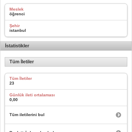
Meslek
öğrenci
Şehir
istanbul
İstatistikler
Tüm İletiler
Tüm İletiler
23
Günlük ileti ortalaması
0,00
Tüm iletilerini bul