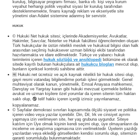
kuruluş, bilgisayar programı firması, banka vb. kişi veya kurum
veyahut herhangi politik veyahut siyasi bir kuruluş tarafından
desteklenmemekte, finans kaynağı reklam ve ekseriyetle site
yönetimi olan Adalet sistemine adanmış bir servistir.
HUKUK
© Hukuki Net hukuk sitesi; içlerinde Akademisyenler, Avukatlar,
Hakimler, Savcılar, Noterler ve Hukuk fakültesi öğrencilerinden oluşan
Türk hukukçular ile üstün nitelikli meslek ve hukuksal bilgisi olan halk
arasından seçilmiş hukuksever uzman bilirkişi ekibi tarafından
hazırlanmakta ve idare edilmektedir. Türkçe ve yabancı hukuk
terimlerini içeren
hukuk sözlüğü ve ansiklopedi
bölümüne ek olarak
sitede kayıtlı bulunan hukukçulara ait
hukukçu blogları
mevcut olup,
bunların içeriksel kontrolü sahibine aittir.
🆓 Hukuki.net ücretsiz ve açık kaynak nitelikli bir hukuk sitesi olup,
gayri resmi vatandaş bilgilendirme portalı işlevi görmektedir. Genel
muhteviyat olarak kanun, yönetmelik, Emsal Anayasa mahkemesi,
Danıştay ve Yargıtay kararı gibi hukuki mevzuat içermekle birlikte
avukat ve uzman kişilere özel yorumlar da içeren sitenin tüm hakları
saklı olup, 🕲 telif hakkı içeren içeriği izinsiz yayınlanamaz,
kopyalanamaz.
© Sayfalar demokrasi sınırları kapsamında ölçülü siyaset ve politika
içeren video veya yazılar içerebilir. Din, Dil, Irk ve cinsiyet ayrımı
yapmaya izin verilmeyen site, her yaş grubuna uygundur. Siteye
katılım için Üye olmak kişinin kendi seçimi olup, üye olmayanların da
inceleme ve araştırma yapmasına izin verilmektedir. Üyelerin yazdığı
yazılardan veya eklediği görsellerden kendisi sorumlu olup, sitemizin
garanti sorumluluğu bulunmamaktadır.