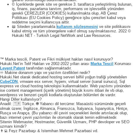
© İçeriklerde gerek site ve gerekse 3. taraflarca yerleştirilmiş bulunan,
iş, finans, pazarlama tanıtım, performans ve işlevsellik yönünden
gerekli ÇEREZLER (COOKIES) kullanılmakta olup, AB Çerez
Politikası (EU Cookies Policy) gereğince işbu çerezleri kabul veya
reddetme seçimi kullanıcıya aittir.
📖 Siteden yararlanmakla
kullanım sözleşmesini
ve site politikasını
kabul etmiş ve tüm yönergelere vakıf olmuş sayılmaktasınız. 2022 ©
Hukuki NET - Turkish Legal NetWork and Law Resources.
™ Marka tescili, Patent ve Fikri mülkiyet hakları nasıl korunuyor?
Hukuki.Net’in Telif Hakları ve 2002-2022 yılları arası
Marka Tescil
Koruması
Levent Patent
tarafından sağlanmaktadır.
♾️ Makine donanım yapı ve yazılım özellikleri nedir?
Hukuki.Net olarak dedicated hosting serveri bilfiil yoğun trafiği yönetebilen
CubeCDN
, vmware esx server, hyperv, virtual server (sanal sunucu), Sql
express ve cloud hosting teknolojisi kullanmaktadır. Web yazılımı yönünden
ise content management (içerik yönetimi) büyük kısmı itibari ile vb olup,
wordpress ve benzeri çeşitli kodlarla oluşturulan bölümleri de vardır.
Hangi Diller kullanılıyor?
Anadil: 🇹🇷 Türkçe. 🌐 Yabancı dil tercüme: Masaüstü sürümünde geçerli
olmak üzere; İngilizce, Almanca, Fransızca, İtalyanca, İspanyolca, Hintçe,
Rusça ve Arapça. (Bu yabancı dil çeviri seçenekleri ileride artırılacak olup,
bazı internet çeviri yazılımları ile otomatik olarak temin edilmektedir.
Sitenin Webmaster, Hostmaster, Güvenlik Uzmanı, PHP devoloper ve SEO
uzmanı kimdir?
👨‍💻 Feyz Pazarbaşı & Istemihan Mehmet Pazarbasi vd.