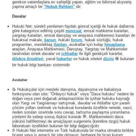
gerekse vatandaşlara ev sahipliği yapan, eğitim ve bilimsel alışveriş
yapma amaçlı bir
"Hukuk Rehberi"
dir.
Davalar
Hukuki Net; sürekli yenilenen faydalı güncel içeriği ile hukuk dallarına
göre kategorize edilmiş çeşitli
mevzuat
, emsal mahkeme kararları,
yargıtay kararları, emsal danıştay ve anayasa mahkemesi kararları ile
hukuksal makale,
kanun
, hukuki
forum
, hukuk sözlüğü, hukuk
programları, meslektaş
ilanları
, avukatlar için kolay
hesaplama
araçları, Anayasa Mahkemesi, Danıştay, Yargıtay ve Mahkemeler
tarafından örnek
davalar
ve
içtihatlar
ile ilgili gerekçeli kararlar,
dilekçe örnekleri
, yasal
haberler
ve hukuk siteleri
dizini
🕸 bulunan
bir hukuk bilgi bankası sistemidir.
Avukatlar
📝 Hukukçular için mesleki danışma, dayanışma ve bakalorya
fonksiyonu olan site; "Önleyici hukuk" veya "Dava hukuku" nedeni ile
doğan veya yeni doğacak anlaşmazlıklar ile içtihat hukuku kaynağı
olan Yargı ve Yargılamayı tartışmak, davalar ve ihtilaflar için yararlı
çözüm yolları üretmek ve hukuksal konularda özellikle nerede, nasıl,
neden soruları üzerinde soru cevap, tartışma paylaşma yorumlama
yöntemi ile sebep sonuç ilişkisi kurarak 💬, Mahkemelerin dava
yükünü hafifletmeyi de amaçlayan suigeneris (kendine özgü) hukuk
laboratuarı özellikleri bulunan bir bilgi dağarcığıdır.
® Hukuki Net internette ve Türk hukukunda bir marka olmakla birlikte
ticaret veya iş amaçlı bir site olmayıp, herhangi bir ticari kurum,