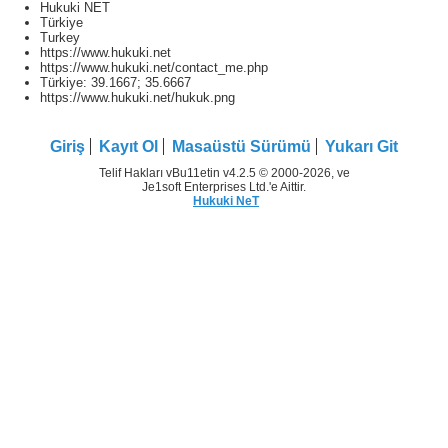
Hukuki NET
Türkiye
Turkey
https://www.hukuki.net
https://www.hukuki.net/contact_me.php
Türkiye:
39.1667
;
35.6667
https://www.hukuki.net/hukuk.png
Giriş
Kayıt Ol
Masaüstü Sürümü
Yukarı Git
Telif Hakları vBu11etin v4.2.5 © 2000-2026, ve
Je1soft Enterprises Ltd.'e Aittir.
Hukuki NeT