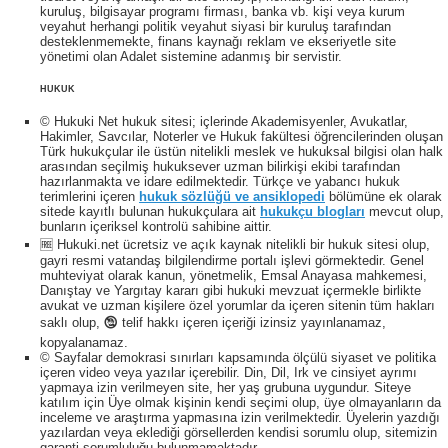
kuruluş, bilgisayar programı firması, banka vb. kişi veya kurum
veyahut herhangi politik veyahut siyasi bir kuruluş tarafından
desteklenmemekte, finans kaynağı reklam ve ekseriyetle site
yönetimi olan Adalet sistemine adanmış bir servistir.
HUKUK
© Hukuki Net hukuk sitesi; içlerinde Akademisyenler, Avukatlar,
Hakimler, Savcılar, Noterler ve Hukuk fakültesi öğrencilerinden oluşan
Türk hukukçular ile üstün nitelikli meslek ve hukuksal bilgisi olan halk
arasından seçilmiş hukuksever uzman bilirkişi ekibi tarafından
hazırlanmakta ve idare edilmektedir. Türkçe ve yabancı hukuk
terimlerini içeren
hukuk sözlüğü ve ansiklopedi
bölümüne ek olarak
sitede kayıtlı bulunan hukukçulara ait
hukukçu blogları
mevcut olup,
bunların içeriksel kontrolü sahibine aittir.
🆓 Hukuki.net ücretsiz ve açık kaynak nitelikli bir hukuk sitesi olup,
gayri resmi vatandaş bilgilendirme portalı işlevi görmektedir. Genel
muhteviyat olarak kanun, yönetmelik, Emsal Anayasa mahkemesi,
Danıştay ve Yargıtay kararı gibi hukuki mevzuat içermekle birlikte
avukat ve uzman kişilere özel yorumlar da içeren sitenin tüm hakları
saklı olup, 🕲 telif hakkı içeren içeriği izinsiz yayınlanamaz,
kopyalanamaz.
© Sayfalar demokrasi sınırları kapsamında ölçülü siyaset ve politika
içeren video veya yazılar içerebilir. Din, Dil, Irk ve cinsiyet ayrımı
yapmaya izin verilmeyen site, her yaş grubuna uygundur. Siteye
katılım için Üye olmak kişinin kendi seçimi olup, üye olmayanların da
inceleme ve araştırma yapmasına izin verilmektedir. Üyelerin yazdığı
yazılardan veya eklediği görsellerden kendisi sorumlu olup, sitemizin
garanti sorumluluğu bulunmamaktadır.