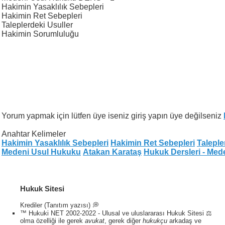
Hakimin Yasaklılık Sebepleri
Hakimin Ret Sebepleri
Taleplerdeki Usuller
Hakimin Sorumluluğu
Yorum yapmak için lütfen üye iseniz giriş yapın üye değilseniz
Anahtar Kelimeler
Hakimin Yasaklılık Sebepleri
Hakimin Ret Sebepleri
Taleple
Medeni Usul Hukuku
Atakan Karataş
Hukuk Dersleri - Med
Hukuk Sitesi
Krediler (Tanıtım yazısı) 💭
™ Hukuki NET 2002-2022 - Ulusal ve uluslararası Hukuk Sitesi ⚖️
olma özelliği ile gerek
avukat
, gerek diğer
hukukçu
arkadaş ve