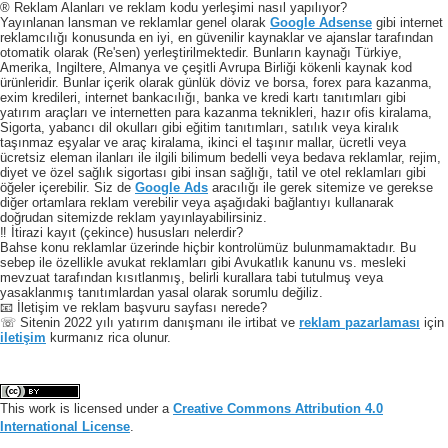
® Reklam Alanları ve reklam kodu yerleşimi nasıl yapılıyor?
Yayınlanan lansman ve reklamlar genel olarak
Google Adsense
gibi internet
reklamcılığı konusunda en iyi, en güvenilir kaynaklar ve ajanslar tarafından
otomatik olarak (Re'sen) yerleştirilmektedir. Bunların kaynağı Türkiye,
Amerika, Ingiltere, Almanya ve çeşitli Avrupa Birliği kökenli kaynak kod
ürünleridir. Bunlar içerik olarak günlük döviz ve borsa, forex para kazanma,
exim kredileri, internet bankacılığı, banka ve kredi kartı tanıtımları gibi
yatırım araçları ve internetten para kazanma teknikleri, hazır ofis kiralama,
Sigorta, yabancı dil okulları gibi eğitim tanıtımları, satılık veya kiralık
taşınmaz eşyalar ve araç kiralama, ikinci el taşınır mallar, ücretli veya
ücretsiz eleman ilanları ile ilgili bilimum bedelli veya bedava reklamlar, rejim,
diyet ve özel sağlık sigortası gibi insan sağlığı, tatil ve otel reklamları gibi
öğeler içerebilir. Siz de
Google Ads
aracılığı ile gerek sitemize ve gerekse
diğer ortamlara reklam verebilir veya aşağıdaki bağlantıyı kullanarak
doğrudan sitemizde reklam yayınlayabilirsiniz.
‼️ İtirazi kayıt (çekince) hususları nelerdir?
Bahse konu reklamlar üzerinde hiçbir kontrolümüz bulunmamaktadır. Bu
sebep ile özellikle avukat reklamları gibi Avukatlık kanunu vs. mesleki
mevzuat tarafından kısıtlanmış, belirli kurallara tabi tutulmuş veya
yasaklanmış tanıtımlardan yasal olarak sorumlu değiliz.
📧 İletişim ve reklam başvuru sayfası nerede?
☏ Sitenin 2022 yılı yatırım danışmanı ile irtibat ve
reklam pazarlaması
için
iletişim
kurmanız rica olunur.
This work is licensed under a
Creative Commons Attribution 4.0
International License
.