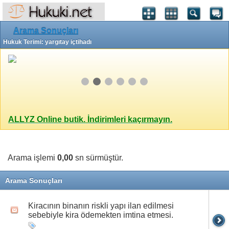
Arama Sonuçları
Hukuk Terimi: yargıtay içtihadı
ALLYZ Online butik. İndirimleri kaçırmayın.
Arama işlemi
0,00
sn sürmüştür.
Arama Sonuçları
Kiracının binanın riskli yapı ilan edilmesi
sebebiyle kira ödemekten imtina etmesi.