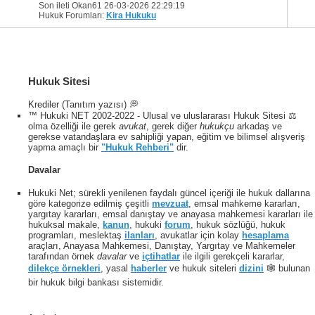
Son ileti Okan61 26-03-2026
22:29:19
Hukuk Forumları:
Kira Hukuku
Hukuk Sitesi
Krediler (Tanıtım yazısı) 💭
™ Hukuki NET 2002-2022 - Ulusal ve uluslararası Hukuk Sitesi ⚖️
olma özelliği ile gerek
avukat
, gerek diğer
hukukçu
arkadaş ve
gerekse vatandaşlara ev sahipliği yapan, eğitim ve bilimsel alışveriş
yapma amaçlı bir
"Hukuk Rehberi"
dir.
Davalar
Hukuki Net; sürekli yenilenen faydalı güncel içeriği ile hukuk dallarına
göre kategorize edilmiş çeşitli
mevzuat
, emsal mahkeme kararları,
yargıtay kararları, emsal danıştay ve anayasa mahkemesi kararları ile
hukuksal makale,
kanun
, hukuki
forum
, hukuk sözlüğü, hukuk
programları, meslektaş
ilanları
, avukatlar için kolay
hesaplama
araçları, Anayasa Mahkemesi, Danıştay, Yargıtay ve Mahkemeler
tarafından örnek
davalar
ve
içtihatlar
ile ilgili gerekçeli kararlar,
dilekçe örnekleri
, yasal
haberler
ve hukuk siteleri
dizini
🕸 bulunan
bir hukuk bilgi bankası sistemidir.