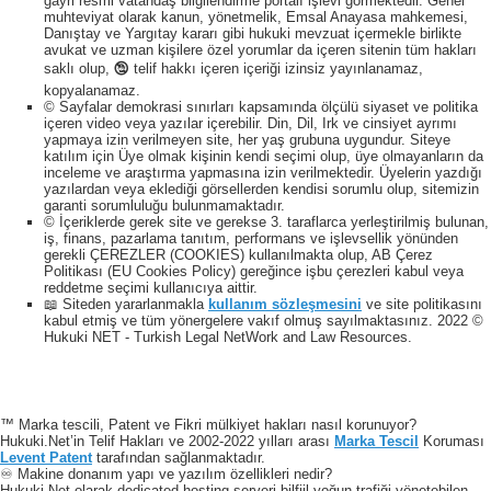
gayri resmi vatandaş bilgilendirme portalı işlevi görmektedir. Genel
muhteviyat olarak kanun, yönetmelik, Emsal Anayasa mahkemesi,
Danıştay ve Yargıtay kararı gibi hukuki mevzuat içermekle birlikte
avukat ve uzman kişilere özel yorumlar da içeren sitenin tüm hakları
saklı olup, 🕲 telif hakkı içeren içeriği izinsiz yayınlanamaz,
kopyalanamaz.
© Sayfalar demokrasi sınırları kapsamında ölçülü siyaset ve politika
içeren video veya yazılar içerebilir. Din, Dil, Irk ve cinsiyet ayrımı
yapmaya izin verilmeyen site, her yaş grubuna uygundur. Siteye
katılım için Üye olmak kişinin kendi seçimi olup, üye olmayanların da
inceleme ve araştırma yapmasına izin verilmektedir. Üyelerin yazdığı
yazılardan veya eklediği görsellerden kendisi sorumlu olup, sitemizin
garanti sorumluluğu bulunmamaktadır.
© İçeriklerde gerek site ve gerekse 3. taraflarca yerleştirilmiş bulunan,
iş, finans, pazarlama tanıtım, performans ve işlevsellik yönünden
gerekli ÇEREZLER (COOKIES) kullanılmakta olup, AB Çerez
Politikası (EU Cookies Policy) gereğince işbu çerezleri kabul veya
reddetme seçimi kullanıcıya aittir.
📖 Siteden yararlanmakla
kullanım sözleşmesini
ve site politikasını
kabul etmiş ve tüm yönergelere vakıf olmuş sayılmaktasınız. 2022 ©
Hukuki NET - Turkish Legal NetWork and Law Resources.
™ Marka tescili, Patent ve Fikri mülkiyet hakları nasıl korunuyor?
Hukuki.Net’in Telif Hakları ve 2002-2022 yılları arası
Marka Tescil
Koruması
Levent Patent
tarafından sağlanmaktadır.
♾️ Makine donanım yapı ve yazılım özellikleri nedir?
Hukuki.Net olarak dedicated hosting serveri bilfiil yoğun trafiği yönetebilen