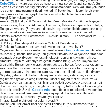
CubeCDN
, vmware esx server, hyperv, virtual server (sanal sunucu), Sql
express ve cloud hosting teknolojisi kullanmaktadır. Web yazılımı yönünden
ise content management (içerik yönetimi) büyük kısmı itibari ile vb olup,
wordpress ve benzeri çeşitli kodlarla oluşturulan bölümleri de vardır.
Hangi Diller kullanılıyor?
Anadil: 🇹🇷 Türkçe. 🌐 Yabancı dil tercüme: Masaüstü sürümünde geçerli
olmak üzere; İngilizce, Almanca, Fransızca, İtalyanca, İspanyolca, Hintçe,
Rusça ve Arapça. (Bu yabancı dil çeviri seçenekleri ileride artırılacak olup,
bazı internet çeviri yazılımları ile otomatik olarak temin edilmektedir.
Sitenin Webmaster, Hostmaster, Güvenlik Uzmanı, PHP devoloper ve SEO
uzmanı kimdir?
👨‍💻 Feyz Pazarbaşı & Istemihan Mehmet Pazarbasi vd.
® Reklam Alanları ve reklam kodu yerleşimi nasıl yapılıyor?
Yayınlanan lansman ve reklamlar genel olarak
Google Adsense
gibi internet
reklamcılığı konusunda en iyi, en güvenilir kaynaklar ve ajanslar tarafından
otomatik olarak (Re'sen) yerleştirilmektedir. Bunların kaynağı Türkiye,
Amerika, Ingiltere, Almanya ve çeşitli Avrupa Birliği kökenli kaynak kod
ürünleridir. Bunlar içerik olarak günlük döviz ve borsa, forex para kazanma,
exim kredileri, internet bankacılığı, banka ve kredi kartı tanıtımları gibi
yatırım araçları ve internetten para kazanma teknikleri, hazır ofis kiralama,
Sigorta, yabancı dil okulları gibi eğitim tanıtımları, satılık veya kiralık
taşınmaz eşyalar ve araç kiralama, ikinci el taşınır mallar, ücretli veya
ücretsiz eleman ilanları ile ilgili bilimum bedelli veya bedava reklamlar, rejim,
diyet ve özel sağlık sigortası gibi insan sağlığı, tatil ve otel reklamları gibi
öğeler içerebilir. Siz de
Google Ads
aracılığı ile gerek sitemize ve gerekse
diğer ortamlara reklam verebilir veya aşağıdaki bağlantıyı kullanarak
doğrudan sitemizde reklam yayınlayabilirsiniz.
‼️ İtirazi kayıt (çekince) hususları nelerdir?
Bahse konu reklamlar üzerinde hiçbir kontrolümüz bulunmamaktadır. Bu