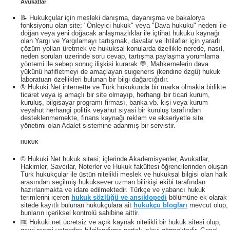
Avukatlar
📝 Hukukçular için mesleki danışma, dayanışma ve bakalorya
fonksiyonu olan site; "Önleyici hukuk" veya "Dava hukuku" nedeni ile
doğan veya yeni doğacak anlaşmazlıklar ile içtihat hukuku kaynağı
olan Yargı ve Yargılamayı tartışmak, davalar ve ihtilaflar için yararlı
çözüm yolları üretmek ve hukuksal konularda özellikle nerede, nasıl,
neden soruları üzerinde soru cevap, tartışma paylaşma yorumlama
yöntemi ile sebep sonuç ilişkisi kurarak 💬, Mahkemelerin dava
yükünü hafifletmeyi de amaçlayan suigeneris (kendine özgü) hukuk
laboratuarı özellikleri bulunan bir bilgi dağarcığıdır.
® Hukuki Net internette ve Türk hukukunda bir marka olmakla birlikte
ticaret veya iş amaçlı bir site olmayıp, herhangi bir ticari kurum,
kuruluş, bilgisayar programı firması, banka vb. kişi veya kurum
veyahut herhangi politik veyahut siyasi bir kuruluş tarafından
desteklenmemekte, finans kaynağı reklam ve ekseriyetle site
yönetimi olan Adalet sistemine adanmış bir servistir.
HUKUK
© Hukuki Net hukuk sitesi; içlerinde Akademisyenler, Avukatlar,
Hakimler, Savcılar, Noterler ve Hukuk fakültesi öğrencilerinden oluşan
Türk hukukçular ile üstün nitelikli meslek ve hukuksal bilgisi olan halk
arasından seçilmiş hukuksever uzman bilirkişi ekibi tarafından
hazırlanmakta ve idare edilmektedir. Türkçe ve yabancı hukuk
terimlerini içeren
hukuk sözlüğü ve ansiklopedi
bölümüne ek olarak
sitede kayıtlı bulunan hukukçulara ait
hukukçu blogları
mevcut olup,
bunların içeriksel kontrolü sahibine aittir.
🆓 Hukuki.net ücretsiz ve açık kaynak nitelikli bir hukuk sitesi olup,