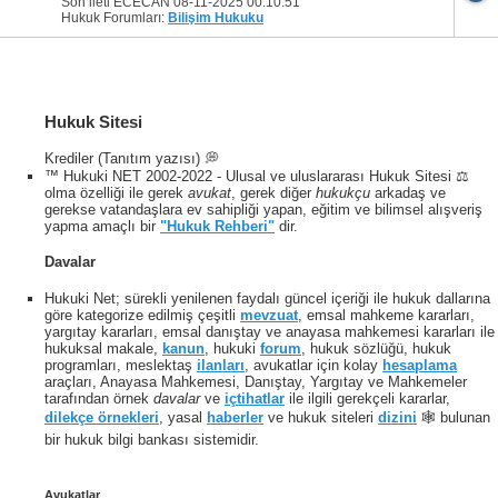
Son ileti ECECAN 08-11-2025
00:10:51
Hukuk Forumları:
Bilişim Hukuku
Hukuk Sitesi
Krediler (Tanıtım yazısı) 💭
™ Hukuki NET 2002-2022 - Ulusal ve uluslararası Hukuk Sitesi ⚖️
olma özelliği ile gerek
avukat
, gerek diğer
hukukçu
arkadaş ve
gerekse vatandaşlara ev sahipliği yapan, eğitim ve bilimsel alışveriş
yapma amaçlı bir
"Hukuk Rehberi"
dir.
Davalar
Hukuki Net; sürekli yenilenen faydalı güncel içeriği ile hukuk dallarına
göre kategorize edilmiş çeşitli
mevzuat
, emsal mahkeme kararları,
yargıtay kararları, emsal danıştay ve anayasa mahkemesi kararları ile
hukuksal makale,
kanun
, hukuki
forum
, hukuk sözlüğü, hukuk
programları, meslektaş
ilanları
, avukatlar için kolay
hesaplama
araçları, Anayasa Mahkemesi, Danıştay, Yargıtay ve Mahkemeler
tarafından örnek
davalar
ve
içtihatlar
ile ilgili gerekçeli kararlar,
dilekçe örnekleri
, yasal
haberler
ve hukuk siteleri
dizini
🕸 bulunan
bir hukuk bilgi bankası sistemidir.
Avukatlar