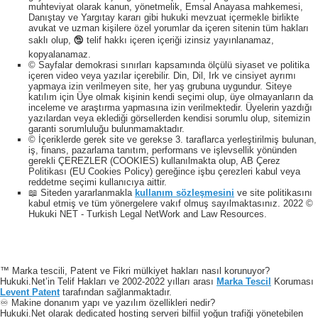
muhteviyat olarak kanun, yönetmelik, Emsal Anayasa mahkemesi,
Danıştay ve Yargıtay kararı gibi hukuki mevzuat içermekle birlikte
avukat ve uzman kişilere özel yorumlar da içeren sitenin tüm hakları
saklı olup, 🕲 telif hakkı içeren içeriği izinsiz yayınlanamaz,
kopyalanamaz.
© Sayfalar demokrasi sınırları kapsamında ölçülü siyaset ve politika
içeren video veya yazılar içerebilir. Din, Dil, Irk ve cinsiyet ayrımı
yapmaya izin verilmeyen site, her yaş grubuna uygundur. Siteye
katılım için Üye olmak kişinin kendi seçimi olup, üye olmayanların da
inceleme ve araştırma yapmasına izin verilmektedir. Üyelerin yazdığı
yazılardan veya eklediği görsellerden kendisi sorumlu olup, sitemizin
garanti sorumluluğu bulunmamaktadır.
© İçeriklerde gerek site ve gerekse 3. taraflarca yerleştirilmiş bulunan,
iş, finans, pazarlama tanıtım, performans ve işlevsellik yönünden
gerekli ÇEREZLER (COOKIES) kullanılmakta olup, AB Çerez
Politikası (EU Cookies Policy) gereğince işbu çerezleri kabul veya
reddetme seçimi kullanıcıya aittir.
📖 Siteden yararlanmakla
kullanım sözleşmesini
ve site politikasını
kabul etmiş ve tüm yönergelere vakıf olmuş sayılmaktasınız. 2022 ©
Hukuki NET - Turkish Legal NetWork and Law Resources.
™ Marka tescili, Patent ve Fikri mülkiyet hakları nasıl korunuyor?
Hukuki.Net’in Telif Hakları ve 2002-2022 yılları arası
Marka Tescil
Koruması
Levent Patent
tarafından sağlanmaktadır.
♾️ Makine donanım yapı ve yazılım özellikleri nedir?
Hukuki.Net olarak dedicated hosting serveri bilfiil yoğun trafiği yönetebilen