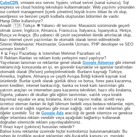
CubeCDN
, vmware esx server, hyperv, virtual server (sanal sunucu), Sql
express ve cloud hosting teknolojisi kullanmaktadır. Web yazılımı yönünden
ise content management (içerik yönetimi) büyük kısmı itibari ile vb olup,
wordpress ve benzeri çeşitli kodlarla oluşturulan bölümleri de vardır.
Hangi Diller kullanılıyor?
Anadil: 🇹🇷 Türkçe. 🌐 Yabancı dil tercüme: Masaüstü sürümünde geçerli
olmak üzere; İngilizce, Almanca, Fransızca, İtalyanca, İspanyolca, Hintçe,
Rusça ve Arapça. (Bu yabancı dil çeviri seçenekleri ileride artırılacak olup,
bazı internet çeviri yazılımları ile otomatik olarak temin edilmektedir.
Sitenin Webmaster, Hostmaster, Güvenlik Uzmanı, PHP devoloper ve SEO
uzmanı kimdir?
👨‍💻 Feyz Pazarbaşı & Istemihan Mehmet Pazarbasi vd.
® Reklam Alanları ve reklam kodu yerleşimi nasıl yapılıyor?
Yayınlanan lansman ve reklamlar genel olarak
Google Adsense
gibi internet
reklamcılığı konusunda en iyi, en güvenilir kaynaklar ve ajanslar tarafından
otomatik olarak (Re'sen) yerleştirilmektedir. Bunların kaynağı Türkiye,
Amerika, Ingiltere, Almanya ve çeşitli Avrupa Birliği kökenli kaynak kod
ürünleridir. Bunlar içerik olarak günlük döviz ve borsa, forex para kazanma,
exim kredileri, internet bankacılığı, banka ve kredi kartı tanıtımları gibi
yatırım araçları ve internetten para kazanma teknikleri, hazır ofis kiralama,
Sigorta, yabancı dil okulları gibi eğitim tanıtımları, satılık veya kiralık
taşınmaz eşyalar ve araç kiralama, ikinci el taşınır mallar, ücretli veya
ücretsiz eleman ilanları ile ilgili bilimum bedelli veya bedava reklamlar, rejim,
diyet ve özel sağlık sigortası gibi insan sağlığı, tatil ve otel reklamları gibi
öğeler içerebilir. Siz de
Google Ads
aracılığı ile gerek sitemize ve gerekse
diğer ortamlara reklam verebilir veya aşağıdaki bağlantıyı kullanarak
doğrudan sitemizde reklam yayınlayabilirsiniz.
‼️ İtirazi kayıt (çekince) hususları nelerdir?
Bahse konu reklamlar üzerinde hiçbir kontrolümüz bulunmamaktadır. Bu
sebep ile özellikle avukat reklamları gibi Avukatlık kanunu vs. mesleki