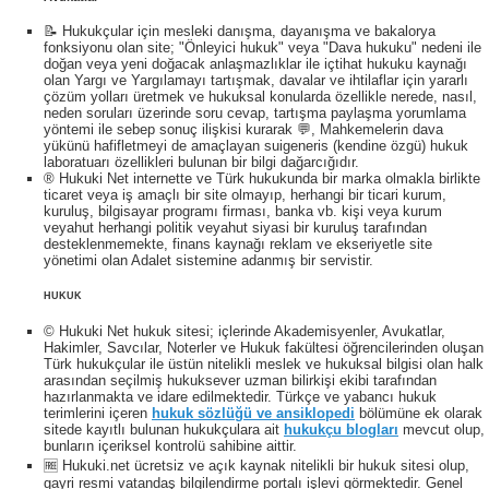
📝 Hukukçular için mesleki danışma, dayanışma ve bakalorya
fonksiyonu olan site; "Önleyici hukuk" veya "Dava hukuku" nedeni ile
doğan veya yeni doğacak anlaşmazlıklar ile içtihat hukuku kaynağı
olan Yargı ve Yargılamayı tartışmak, davalar ve ihtilaflar için yararlı
çözüm yolları üretmek ve hukuksal konularda özellikle nerede, nasıl,
neden soruları üzerinde soru cevap, tartışma paylaşma yorumlama
yöntemi ile sebep sonuç ilişkisi kurarak 💬, Mahkemelerin dava
yükünü hafifletmeyi de amaçlayan suigeneris (kendine özgü) hukuk
laboratuarı özellikleri bulunan bir bilgi dağarcığıdır.
® Hukuki Net internette ve Türk hukukunda bir marka olmakla birlikte
ticaret veya iş amaçlı bir site olmayıp, herhangi bir ticari kurum,
kuruluş, bilgisayar programı firması, banka vb. kişi veya kurum
veyahut herhangi politik veyahut siyasi bir kuruluş tarafından
desteklenmemekte, finans kaynağı reklam ve ekseriyetle site
yönetimi olan Adalet sistemine adanmış bir servistir.
HUKUK
© Hukuki Net hukuk sitesi; içlerinde Akademisyenler, Avukatlar,
Hakimler, Savcılar, Noterler ve Hukuk fakültesi öğrencilerinden oluşan
Türk hukukçular ile üstün nitelikli meslek ve hukuksal bilgisi olan halk
arasından seçilmiş hukuksever uzman bilirkişi ekibi tarafından
hazırlanmakta ve idare edilmektedir. Türkçe ve yabancı hukuk
terimlerini içeren
hukuk sözlüğü ve ansiklopedi
bölümüne ek olarak
sitede kayıtlı bulunan hukukçulara ait
hukukçu blogları
mevcut olup,
bunların içeriksel kontrolü sahibine aittir.
🆓 Hukuki.net ücretsiz ve açık kaynak nitelikli bir hukuk sitesi olup,
gayri resmi vatandaş bilgilendirme portalı işlevi görmektedir. Genel