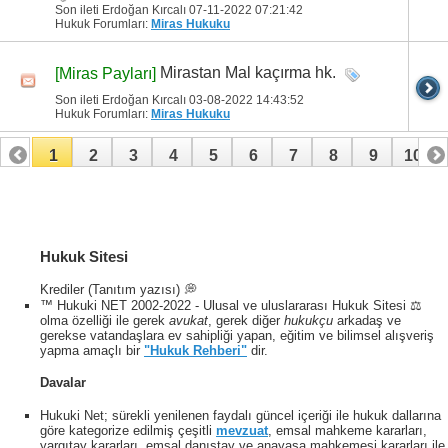
Son ileti Erdoğan Kırcalı 07-11-2022
07:21:42
Hukuk Forumları:
Miras Hukuku
Mirastan Mal kaçırma hk.
[Miras Payları]
Son ileti Erdoğan Kırcalı 03-08-2022
14:43:52
Hukuk Forumları:
Miras Hukuku
1
2
3
4
5
6
7
8
9
10
11
12
13
14
15
16
17
Hukuk Sitesi
Krediler (Tanıtım yazısı) 💭
™ Hukuki NET 2002-2022 - Ulusal ve uluslararası Hukuk Sitesi ⚖️
olma özelliği ile gerek
avukat
, gerek diğer
hukukçu
arkadaş ve
gerekse vatandaşlara ev sahipliği yapan, eğitim ve bilimsel alışveriş
yapma amaçlı bir
"Hukuk Rehberi"
dir.
Davalar
Hukuki Net; sürekli yenilenen faydalı güncel içeriği ile hukuk dallarına
göre kategorize edilmiş çeşitli
mevzuat
, emsal mahkeme kararları,
yargıtay kararları, emsal danıştay ve anayasa mahkemesi kararları ile