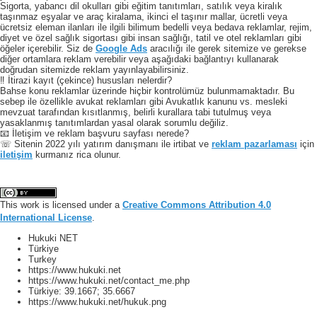
Sigorta, yabancı dil okulları gibi eğitim tanıtımları, satılık veya kiralık
taşınmaz eşyalar ve araç kiralama, ikinci el taşınır mallar, ücretli veya
ücretsiz eleman ilanları ile ilgili bilimum bedelli veya bedava reklamlar, rejim,
diyet ve özel sağlık sigortası gibi insan sağlığı, tatil ve otel reklamları gibi
öğeler içerebilir. Siz de
Google Ads
aracılığı ile gerek sitemize ve gerekse
diğer ortamlara reklam verebilir veya aşağıdaki bağlantıyı kullanarak
doğrudan sitemizde reklam yayınlayabilirsiniz.
‼️ İtirazi kayıt (çekince) hususları nelerdir?
Bahse konu reklamlar üzerinde hiçbir kontrolümüz bulunmamaktadır. Bu
sebep ile özellikle avukat reklamları gibi Avukatlık kanunu vs. mesleki
mevzuat tarafından kısıtlanmış, belirli kurallara tabi tutulmuş veya
yasaklanmış tanıtımlardan yasal olarak sorumlu değiliz.
📧 İletişim ve reklam başvuru sayfası nerede?
☏ Sitenin 2022 yılı yatırım danışmanı ile irtibat ve
reklam pazarlaması
için
iletişim
kurmanız rica olunur.
This work is licensed under a
Creative Commons Attribution 4.0
International License
.
Hukuki NET
Türkiye
Turkey
https://www.hukuki.net
https://www.hukuki.net/contact_me.php
Türkiye:
39.1667
;
35.6667
https://www.hukuki.net/hukuk.png