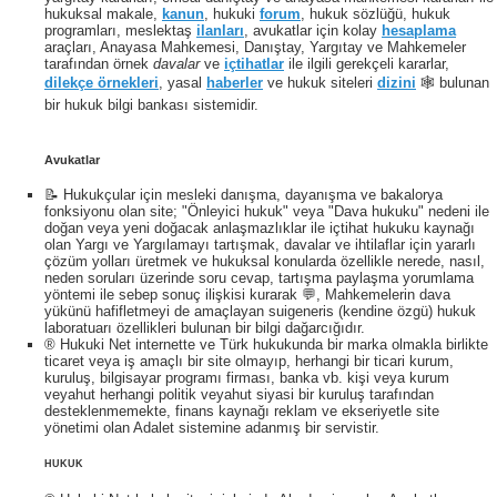
hukuksal makale,
kanun
, hukuki
forum
, hukuk sözlüğü, hukuk
programları, meslektaş
ilanları
, avukatlar için kolay
hesaplama
araçları, Anayasa Mahkemesi, Danıştay, Yargıtay ve Mahkemeler
tarafından örnek
davalar
ve
içtihatlar
ile ilgili gerekçeli kararlar,
dilekçe örnekleri
, yasal
haberler
ve hukuk siteleri
dizini
🕸 bulunan
bir hukuk bilgi bankası sistemidir.
Avukatlar
📝 Hukukçular için mesleki danışma, dayanışma ve bakalorya
fonksiyonu olan site; "Önleyici hukuk" veya "Dava hukuku" nedeni ile
doğan veya yeni doğacak anlaşmazlıklar ile içtihat hukuku kaynağı
olan Yargı ve Yargılamayı tartışmak, davalar ve ihtilaflar için yararlı
çözüm yolları üretmek ve hukuksal konularda özellikle nerede, nasıl,
neden soruları üzerinde soru cevap, tartışma paylaşma yorumlama
yöntemi ile sebep sonuç ilişkisi kurarak 💬, Mahkemelerin dava
yükünü hafifletmeyi de amaçlayan suigeneris (kendine özgü) hukuk
laboratuarı özellikleri bulunan bir bilgi dağarcığıdır.
® Hukuki Net internette ve Türk hukukunda bir marka olmakla birlikte
ticaret veya iş amaçlı bir site olmayıp, herhangi bir ticari kurum,
kuruluş, bilgisayar programı firması, banka vb. kişi veya kurum
veyahut herhangi politik veyahut siyasi bir kuruluş tarafından
desteklenmemekte, finans kaynağı reklam ve ekseriyetle site
yönetimi olan Adalet sistemine adanmış bir servistir.
HUKUK