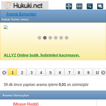
Arama Sonuçları
Hukuk Terimi: miras
ALLYZ Online butik. İndirimleri kaçırmayın.
1
2
3
4
5
6
7
8
9
10
11
12
13
14
15
16
17
39 dk önce yapılan arama işlemi
0,01
sn sürmüştür
Arama Sonuçları
[Mirasın Reddi]