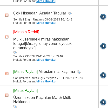
Hukuk Forumları:
Miras Hukuku
Çok Hissedarlı Arsalar, Tapular
Son ileti Engin Ünalmış 08-02-2023
16:46:49
Hukuk Forumları:
Miras Hukuku
[Mirasın Reddi]
Mülk üzerindeki miras hakkından
feragat[Mirasçı onay veremeyecek
durumdaysa]
Son ileti 235678 23-11-2022
14:53:46
Hukuk Forumları:
Miras Hukuku
Mirastan mal kaçırma
[Miras Payları]
Son ileti Av.Yusuf Selçuk Ateşkan 22-11-2022
12:39:33
Hukuk Forumları:
Miras Hukuku
[Miras Payları]
Üzerimizden Kaçırılan Mal & Mülk
Hakkında