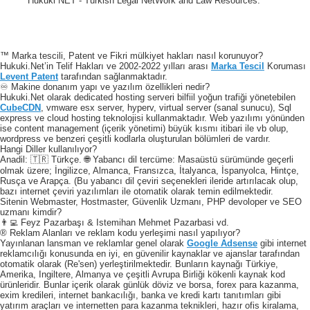
Hukuki NET - Turkish Legal NetWork and Law Resources.
™ Marka tescili, Patent ve Fikri mülkiyet hakları nasıl korunuyor?
Hukuki.Net’in Telif Hakları ve 2002-2022 yılları arası
Marka Tescil
Koruması
Levent Patent
tarafından sağlanmaktadır.
♾️ Makine donanım yapı ve yazılım özellikleri nedir?
Hukuki.Net olarak dedicated hosting serveri bilfiil yoğun trafiği yönetebilen
CubeCDN
, vmware esx server, hyperv, virtual server (sanal sunucu), Sql
express ve cloud hosting teknolojisi kullanmaktadır. Web yazılımı yönünden
ise content management (içerik yönetimi) büyük kısmı itibari ile vb olup,
wordpress ve benzeri çeşitli kodlarla oluşturulan bölümleri de vardır.
Hangi Diller kullanılıyor?
Anadil: 🇹🇷 Türkçe. 🌐 Yabancı dil tercüme: Masaüstü sürümünde geçerli
olmak üzere; İngilizce, Almanca, Fransızca, İtalyanca, İspanyolca, Hintçe,
Rusça ve Arapça. (Bu yabancı dil çeviri seçenekleri ileride artırılacak olup,
bazı internet çeviri yazılımları ile otomatik olarak temin edilmektedir.
Sitenin Webmaster, Hostmaster, Güvenlik Uzmanı, PHP devoloper ve SEO
uzmanı kimdir?
👨‍💻 Feyz Pazarbaşı & Istemihan Mehmet Pazarbasi vd.
® Reklam Alanları ve reklam kodu yerleşimi nasıl yapılıyor?
Yayınlanan lansman ve reklamlar genel olarak
Google Adsense
gibi internet
reklamcılığı konusunda en iyi, en güvenilir kaynaklar ve ajanslar tarafından
otomatik olarak (Re'sen) yerleştirilmektedir. Bunların kaynağı Türkiye,
Amerika, Ingiltere, Almanya ve çeşitli Avrupa Birliği kökenli kaynak kod
ürünleridir. Bunlar içerik olarak günlük döviz ve borsa, forex para kazanma,
exim kredileri, internet bankacılığı, banka ve kredi kartı tanıtımları gibi
yatırım araçları ve internetten para kazanma teknikleri, hazır ofis kiralama,