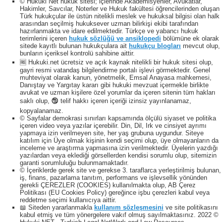
© Hukuki Net hukuk sitesi; içlerinde Akademisyenler, Avukatlar,
Hakimler, Savcılar, Noterler ve Hukuk fakültesi öğrencilerinden oluşan
Türk hukukçular ile üstün nitelikli meslek ve hukuksal bilgisi olan halk
arasından seçilmiş hukuksever uzman bilirkişi ekibi tarafından
hazırlanmakta ve idare edilmektedir. Türkçe ve yabancı hukuk
terimlerini içeren
hukuk sözlüğü ve ansiklopedi
bölümüne ek olarak
sitede kayıtlı bulunan hukukçulara ait
hukukçu blogları
mevcut olup,
bunların içeriksel kontrolü sahibine aittir.
🆓 Hukuki.net ücretsiz ve açık kaynak nitelikli bir hukuk sitesi olup,
gayri resmi vatandaş bilgilendirme portalı işlevi görmektedir. Genel
muhteviyat olarak kanun, yönetmelik, Emsal Anayasa mahkemesi,
Danıştay ve Yargıtay kararı gibi hukuki mevzuat içermekle birlikte
avukat ve uzman kişilere özel yorumlar da içeren sitenin tüm hakları
saklı olup, 🕲 telif hakkı içeren içeriği izinsiz yayınlanamaz,
kopyalanamaz.
© Sayfalar demokrasi sınırları kapsamında ölçülü siyaset ve politika
içeren video veya yazılar içerebilir. Din, Dil, Irk ve cinsiyet ayrımı
yapmaya izin verilmeyen site, her yaş grubuna uygundur. Siteye
katılım için Üye olmak kişinin kendi seçimi olup, üye olmayanların da
inceleme ve araştırma yapmasına izin verilmektedir. Üyelerin yazdığı
yazılardan veya eklediği görsellerden kendisi sorumlu olup, sitemizin
garanti sorumluluğu bulunmamaktadır.
© İçeriklerde gerek site ve gerekse 3. taraflarca yerleştirilmiş bulunan,
iş, finans, pazarlama tanıtım, performans ve işlevsellik yönünden
gerekli ÇEREZLER (COOKIES) kullanılmakta olup, AB Çerez
Politikası (EU Cookies Policy) gereğince işbu çerezleri kabul veya
reddetme seçimi kullanıcıya aittir.
📖 Siteden yararlanmakla
kullanım sözleşmesini
ve site politikasını
kabul etmiş ve tüm yönergelere vakıf olmuş sayılmaktasınız. 2022 ©