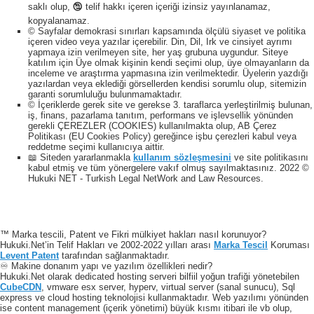
saklı olup, 🕲 telif hakkı içeren içeriği izinsiz yayınlanamaz,
kopyalanamaz.
© Sayfalar demokrasi sınırları kapsamında ölçülü siyaset ve politika
içeren video veya yazılar içerebilir. Din, Dil, Irk ve cinsiyet ayrımı
yapmaya izin verilmeyen site, her yaş grubuna uygundur. Siteye
katılım için Üye olmak kişinin kendi seçimi olup, üye olmayanların da
inceleme ve araştırma yapmasına izin verilmektedir. Üyelerin yazdığı
yazılardan veya eklediği görsellerden kendisi sorumlu olup, sitemizin
garanti sorumluluğu bulunmamaktadır.
© İçeriklerde gerek site ve gerekse 3. taraflarca yerleştirilmiş bulunan,
iş, finans, pazarlama tanıtım, performans ve işlevsellik yönünden
gerekli ÇEREZLER (COOKIES) kullanılmakta olup, AB Çerez
Politikası (EU Cookies Policy) gereğince işbu çerezleri kabul veya
reddetme seçimi kullanıcıya aittir.
📖 Siteden yararlanmakla
kullanım sözleşmesini
ve site politikasını
kabul etmiş ve tüm yönergelere vakıf olmuş sayılmaktasınız. 2022 ©
Hukuki NET - Turkish Legal NetWork and Law Resources.
™ Marka tescili, Patent ve Fikri mülkiyet hakları nasıl korunuyor?
Hukuki.Net’in Telif Hakları ve 2002-2022 yılları arası
Marka Tescil
Koruması
Levent Patent
tarafından sağlanmaktadır.
♾️ Makine donanım yapı ve yazılım özellikleri nedir?
Hukuki.Net olarak dedicated hosting serveri bilfiil yoğun trafiği yönetebilen
CubeCDN
, vmware esx server, hyperv, virtual server (sanal sunucu), Sql
express ve cloud hosting teknolojisi kullanmaktadır. Web yazılımı yönünden
ise content management (içerik yönetimi) büyük kısmı itibari ile vb olup,