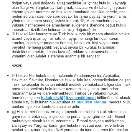
doğan veya yeni doğacak anlaşmazlıklar ile içtihat hukuku kaynağı
olan Yargı ve Yargılamayı tartışmak, davalar ve ihtilaflar için yararlı
çözüm yolları üretmek ve hukuksal konularda özellikle nerede, nasıl,
neden soruları üzerinde soru cevap, tartışma paylaşma yorumlama
yöntemi ile sebep sonuç ilişkisi kurarak 💬, Mahkemelerin dava
yükünü hafifletmeyi de amaçlayan suigeneris (kendine özgü) hukuk
laboratuarı özellikleri bulunan bir bilgi dağarcığıdır.
® Hukuki Net internette ve Türk hukukunda bir marka olmakla birlikte
ticaret veya iş amaçlı bir site olmayıp, herhangi bir ticari kurum,
kuruluş, bilgisayar programı firması, banka vb. kişi veya kurum
veyahut herhangi politik veyahut siyasi bir kuruluş tarafından
desteklenmemekte, finans kaynağı reklam ve ekseriyetle site
yönetimi olan Adalet sistemine adanmış bir servistir.
HUKUK
© Hukuki Net hukuk sitesi; içlerinde Akademisyenler, Avukatlar,
Hakimler, Savcılar, Noterler ve Hukuk fakültesi öğrencilerinden oluşan
Türk hukukçular ile üstün nitelikli meslek ve hukuksal bilgisi olan halk
arasından seçilmiş hukuksever uzman bilirkişi ekibi tarafından
hazırlanmakta ve idare edilmektedir. Türkçe ve yabancı hukuk
terimlerini içeren
hukuk sözlüğü ve ansiklopedi
bölümüne ek olarak
sitede kayıtlı bulunan hukukçulara ait
hukukçu blogları
mevcut olup,
bunların içeriksel kontrolü sahibine aittir.
🆓 Hukuki.net ücretsiz ve açık kaynak nitelikli bir hukuk sitesi olup,
gayri resmi vatandaş bilgilendirme portalı işlevi görmektedir. Genel
muhteviyat olarak kanun, yönetmelik, Emsal Anayasa mahkemesi,
Danıştay ve Yargıtay kararı gibi hukuki mevzuat içermekle birlikte
avukat ve uzman kişilere özel yorumlar da içeren sitenin tüm hakları