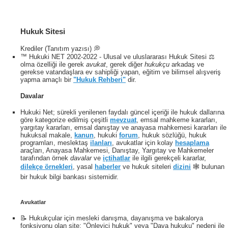
Hukuk Sitesi
Krediler (Tanıtım yazısı) 💭
™ Hukuki NET 2002-2022 - Ulusal ve uluslararası Hukuk Sitesi ⚖️
olma özelliği ile gerek
avukat
, gerek diğer
hukukçu
arkadaş ve
gerekse vatandaşlara ev sahipliği yapan, eğitim ve bilimsel alışveriş
yapma amaçlı bir
"Hukuk Rehberi"
dir.
Davalar
Hukuki Net; sürekli yenilenen faydalı güncel içeriği ile hukuk dallarına
göre kategorize edilmiş çeşitli
mevzuat
, emsal mahkeme kararları,
yargıtay kararları, emsal danıştay ve anayasa mahkemesi kararları ile
hukuksal makale,
kanun
, hukuki
forum
, hukuk sözlüğü, hukuk
programları, meslektaş
ilanları
, avukatlar için kolay
hesaplama
araçları, Anayasa Mahkemesi, Danıştay, Yargıtay ve Mahkemeler
tarafından örnek
davalar
ve
içtihatlar
ile ilgili gerekçeli kararlar,
dilekçe örnekleri
, yasal
haberler
ve hukuk siteleri
dizini
🕸 bulunan
bir hukuk bilgi bankası sistemidir.
Avukatlar
📝 Hukukçular için mesleki danışma, dayanışma ve bakalorya
fonksiyonu olan site; "Önleyici hukuk" veya "Dava hukuku" nedeni ile