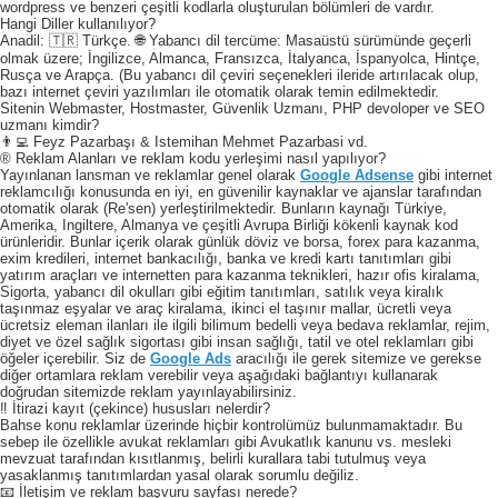
wordpress ve benzeri çeşitli kodlarla oluşturulan bölümleri de vardır.
Hangi Diller kullanılıyor?
Anadil: 🇹🇷 Türkçe. 🌐 Yabancı dil tercüme: Masaüstü sürümünde geçerli
olmak üzere; İngilizce, Almanca, Fransızca, İtalyanca, İspanyolca, Hintçe,
Rusça ve Arapça. (Bu yabancı dil çeviri seçenekleri ileride artırılacak olup,
bazı internet çeviri yazılımları ile otomatik olarak temin edilmektedir.
Sitenin Webmaster, Hostmaster, Güvenlik Uzmanı, PHP devoloper ve SEO
uzmanı kimdir?
👨‍💻 Feyz Pazarbaşı & Istemihan Mehmet Pazarbasi vd.
® Reklam Alanları ve reklam kodu yerleşimi nasıl yapılıyor?
Yayınlanan lansman ve reklamlar genel olarak
Google Adsense
gibi internet
reklamcılığı konusunda en iyi, en güvenilir kaynaklar ve ajanslar tarafından
otomatik olarak (Re'sen) yerleştirilmektedir. Bunların kaynağı Türkiye,
Amerika, Ingiltere, Almanya ve çeşitli Avrupa Birliği kökenli kaynak kod
ürünleridir. Bunlar içerik olarak günlük döviz ve borsa, forex para kazanma,
exim kredileri, internet bankacılığı, banka ve kredi kartı tanıtımları gibi
yatırım araçları ve internetten para kazanma teknikleri, hazır ofis kiralama,
Sigorta, yabancı dil okulları gibi eğitim tanıtımları, satılık veya kiralık
taşınmaz eşyalar ve araç kiralama, ikinci el taşınır mallar, ücretli veya
ücretsiz eleman ilanları ile ilgili bilimum bedelli veya bedava reklamlar, rejim,
diyet ve özel sağlık sigortası gibi insan sağlığı, tatil ve otel reklamları gibi
öğeler içerebilir. Siz de
Google Ads
aracılığı ile gerek sitemize ve gerekse
diğer ortamlara reklam verebilir veya aşağıdaki bağlantıyı kullanarak
doğrudan sitemizde reklam yayınlayabilirsiniz.
‼️ İtirazi kayıt (çekince) hususları nelerdir?
Bahse konu reklamlar üzerinde hiçbir kontrolümüz bulunmamaktadır. Bu
sebep ile özellikle avukat reklamları gibi Avukatlık kanunu vs. mesleki
mevzuat tarafından kısıtlanmış, belirli kurallara tabi tutulmuş veya
yasaklanmış tanıtımlardan yasal olarak sorumlu değiliz.
📧 İletişim ve reklam başvuru sayfası nerede?