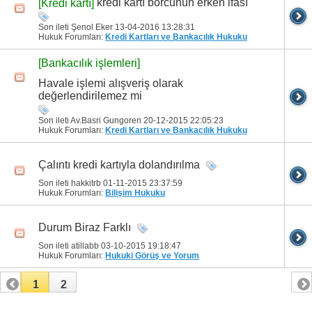
kredi kartı borcunun erken ifası
[Kredi kartı]
Son ileti Şenol Eker 13-04-2016
13:28:31
Hukuk Forumları:
Kredi Kartları ve Bankacılık Hukuku
[Bankacılık işlemleri]
Havale işlemi alışveriş olarak
değerlendirilemez mi
Son ileti Av.Basri Gungoren 20-12-2015
22:05:23
Hukuk Forumları:
Kredi Kartları ve Bankacılık Hukuku
Çalıntı kredi kartıyla dolandırılma
Son ileti hakkitrb 01-11-2015
23:37:59
Hukuk Forumları:
Bilişim Hukuku
Durum Biraz Farklı
Son ileti atillabb 03-10-2015
19:18:47
Hukuk Forumları:
Hukuki Görüş ve Yorum
1
2