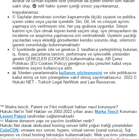
avukat ve uzman kişilere özel yorumlar da içeren sitenin tüm hakları
saklı olup, 🕲 telif hakkı içeren içeriği izinsiz yayınlanamaz,
kopyalanamaz.
© Sayfalar demokrasi sınırları kapsamında ölçülü siyaset ve politika
içeren video veya yazılar içerebilir. Din, Dil, Irk ve cinsiyet ayrımı
yapmaya izin verilmeyen site, her yaş grubuna uygundur. Siteye
katılım için Üye olmak kişinin kendi seçimi olup, üye olmayanların da
inceleme ve araştırma yapmasına izin verilmektedir. Üyelerin yazdığı
yazılardan veya eklediği görsellerden kendisi sorumlu olup, sitemizin
garanti sorumluluğu bulunmamaktadır.
© İçeriklerde gerek site ve gerekse 3. taraflarca yerleştirilmiş bulunan,
iş, finans, pazarlama tanıtım, performans ve işlevsellik yönünden
gerekli ÇEREZLER (COOKIES) kullanılmakta olup, AB Çerez
Politikası (EU Cookies Policy) gereğince işbu çerezleri kabul veya
reddetme seçimi kullanıcıya aittir.
📖 Siteden yararlanmakla
kullanım sözleşmesini
ve site politikasını
kabul etmiş ve tüm yönergelere vakıf olmuş sayılmaktasınız. 2022 ©
Hukuki NET - Turkish Legal NetWork and Law Resources.
™ Marka tescili, Patent ve Fikri mülkiyet hakları nasıl korunuyor?
Hukuki.Net’in Telif Hakları ve 2002-2022 yılları arası
Marka Tescil
Koruması
Levent Patent
tarafından sağlanmaktadır.
♾️ Makine donanım yapı ve yazılım özellikleri nedir?
Hukuki.Net olarak dedicated hosting serveri bilfiil yoğun trafiği yönetebilen
CubeCDN
, vmware esx server, hyperv, virtual server (sanal sunucu), Sql
express ve cloud hosting teknolojisi kullanmaktadır. Web yazılımı yönünden