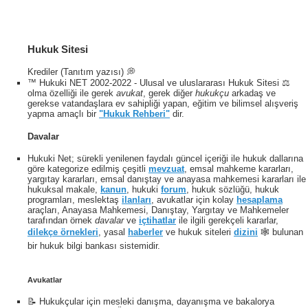
Hukuk Sitesi
Krediler (Tanıtım yazısı) 💭
™ Hukuki NET 2002-2022 - Ulusal ve uluslararası Hukuk Sitesi ⚖️
olma özelliği ile gerek
avukat
, gerek diğer
hukukçu
arkadaş ve
gerekse vatandaşlara ev sahipliği yapan, eğitim ve bilimsel alışveriş
yapma amaçlı bir
"Hukuk Rehberi"
dir.
Davalar
Hukuki Net; sürekli yenilenen faydalı güncel içeriği ile hukuk dallarına
göre kategorize edilmiş çeşitli
mevzuat
, emsal mahkeme kararları,
yargıtay kararları, emsal danıştay ve anayasa mahkemesi kararları ile
hukuksal makale,
kanun
, hukuki
forum
, hukuk sözlüğü, hukuk
programları, meslektaş
ilanları
, avukatlar için kolay
hesaplama
araçları, Anayasa Mahkemesi, Danıştay, Yargıtay ve Mahkemeler
tarafından örnek
davalar
ve
içtihatlar
ile ilgili gerekçeli kararlar,
dilekçe örnekleri
, yasal
haberler
ve hukuk siteleri
dizini
🕸 bulunan
bir hukuk bilgi bankası sistemidir.
Avukatlar
📝 Hukukçular için mesleki danışma, dayanışma ve bakalorya