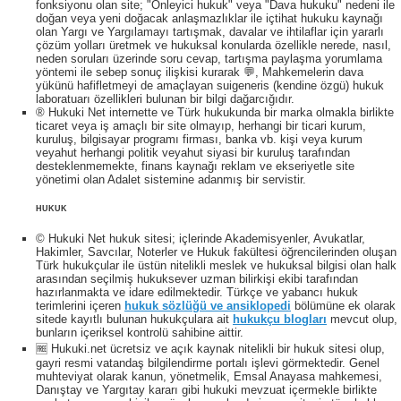
fonksiyonu olan site; "Önleyici hukuk" veya "Dava hukuku" nedeni ile
doğan veya yeni doğacak anlaşmazlıklar ile içtihat hukuku kaynağı
olan Yargı ve Yargılamayı tartışmak, davalar ve ihtilaflar için yararlı
çözüm yolları üretmek ve hukuksal konularda özellikle nerede, nasıl,
neden soruları üzerinde soru cevap, tartışma paylaşma yorumlama
yöntemi ile sebep sonuç ilişkisi kurarak 💬, Mahkemelerin dava
yükünü hafifletmeyi de amaçlayan suigeneris (kendine özgü) hukuk
laboratuarı özellikleri bulunan bir bilgi dağarcığıdır.
® Hukuki Net internette ve Türk hukukunda bir marka olmakla birlikte
ticaret veya iş amaçlı bir site olmayıp, herhangi bir ticari kurum,
kuruluş, bilgisayar programı firması, banka vb. kişi veya kurum
veyahut herhangi politik veyahut siyasi bir kuruluş tarafından
desteklenmemekte, finans kaynağı reklam ve ekseriyetle site
yönetimi olan Adalet sistemine adanmış bir servistir.
HUKUK
© Hukuki Net hukuk sitesi; içlerinde Akademisyenler, Avukatlar,
Hakimler, Savcılar, Noterler ve Hukuk fakültesi öğrencilerinden oluşan
Türk hukukçular ile üstün nitelikli meslek ve hukuksal bilgisi olan halk
arasından seçilmiş hukuksever uzman bilirkişi ekibi tarafından
hazırlanmakta ve idare edilmektedir. Türkçe ve yabancı hukuk
terimlerini içeren
hukuk sözlüğü ve ansiklopedi
bölümüne ek olarak
sitede kayıtlı bulunan hukukçulara ait
hukukçu blogları
mevcut olup,
bunların içeriksel kontrolü sahibine aittir.
🆓 Hukuki.net ücretsiz ve açık kaynak nitelikli bir hukuk sitesi olup,
gayri resmi vatandaş bilgilendirme portalı işlevi görmektedir. Genel
muhteviyat olarak kanun, yönetmelik, Emsal Anayasa mahkemesi,
Danıştay ve Yargıtay kararı gibi hukuki mevzuat içermekle birlikte