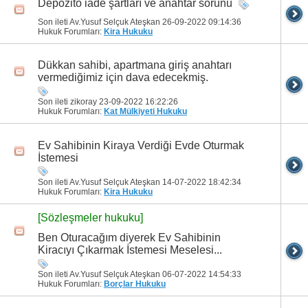
Depozito iade şartları ve anahtar sorunu
Son ileti Av.Yusuf Selçuk Ateşkan 26-09-2022
09:14:36
Hukuk Forumları:
Kira Hukuku
Dükkan sahibi, apartmana giriş anahtarı
vermediğimiz için dava edecekmiş.
Son ileti zikoray 23-09-2022
16:22:26
Hukuk Forumları:
Kat Mülkiyeti Hukuku
Ev Sahibinin Kiraya Verdiği Evde Oturmak
İstemesi
Son ileti Av.Yusuf Selçuk Ateşkan 14-07-2022
18:42:34
Hukuk Forumları:
Kira Hukuku
[Sözleşmeler hukuku]
Ben Oturacağım diyerek Ev Sahibinin
Kiracıyı Çıkarmak İstemesi Meselesi...
Son ileti Av.Yusuf Selçuk Ateşkan 06-07-2022
14:54:33
Hukuk Forumları:
Borçlar Hukuku