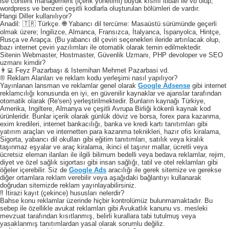
ise content management (içerik yönetimi) büyük kısmı itibari ile vb olup,
wordpress ve benzeri çeşitli kodlarla oluşturulan bölümleri de vardır.
Hangi Diller kullanılıyor?
Anadil: 🇹🇷 Türkçe. 🌐 Yabancı dil tercüme: Masaüstü sürümünde geçerli
olmak üzere; İngilizce, Almanca, Fransızca, İtalyanca, İspanyolca, Hintçe,
Rusça ve Arapça. (Bu yabancı dil çeviri seçenekleri ileride artırılacak olup,
bazı internet çeviri yazılımları ile otomatik olarak temin edilmektedir.
Sitenin Webmaster, Hostmaster, Güvenlik Uzmanı, PHP devoloper ve SEO
uzmanı kimdir?
👨‍💻 Feyz Pazarbaşı & Istemihan Mehmet Pazarbasi vd.
® Reklam Alanları ve reklam kodu yerleşimi nasıl yapılıyor?
Yayınlanan lansman ve reklamlar genel olarak
Google Adsense
gibi internet
reklamcılığı konusunda en iyi, en güvenilir kaynaklar ve ajanslar tarafından
otomatik olarak (Re'sen) yerleştirilmektedir. Bunların kaynağı Türkiye,
Amerika, Ingiltere, Almanya ve çeşitli Avrupa Birliği kökenli kaynak kod
ürünleridir. Bunlar içerik olarak günlük döviz ve borsa, forex para kazanma,
exim kredileri, internet bankacılığı, banka ve kredi kartı tanıtımları gibi
yatırım araçları ve internetten para kazanma teknikleri, hazır ofis kiralama,
Sigorta, yabancı dil okulları gibi eğitim tanıtımları, satılık veya kiralık
taşınmaz eşyalar ve araç kiralama, ikinci el taşınır mallar, ücretli veya
ücretsiz eleman ilanları ile ilgili bilimum bedelli veya bedava reklamlar, rejim,
diyet ve özel sağlık sigortası gibi insan sağlığı, tatil ve otel reklamları gibi
öğeler içerebilir. Siz de
Google Ads
aracılığı ile gerek sitemize ve gerekse
diğer ortamlara reklam verebilir veya aşağıdaki bağlantıyı kullanarak
doğrudan sitemizde reklam yayınlayabilirsiniz.
‼️ İtirazi kayıt (çekince) hususları nelerdir?
Bahse konu reklamlar üzerinde hiçbir kontrolümüz bulunmamaktadır. Bu
sebep ile özellikle avukat reklamları gibi Avukatlık kanunu vs. mesleki
mevzuat tarafından kısıtlanmış, belirli kurallara tabi tutulmuş veya
yasaklanmış tanıtımlardan yasal olarak sorumlu değiliz.