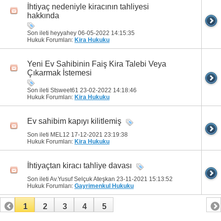
İhtiyaç nedeniyle kiracının tahliyesi
hakkında
Son ileti heyyahey 06-05-2022
14:15:35
Hukuk Forumları:
Kira Hukuku
Yeni Ev Sahibinin Faiş Kira Talebi Veya
Çıkarmak İstemesi
Son ileti Stsweet61 23-02-2022
14:18:46
Hukuk Forumları:
Kira Hukuku
Ev sahibim kapıyı kilitlemiş
Son ileti MEL12 17-12-2021
23:19:38
Hukuk Forumları:
Kira Hukuku
İhtiyaçtan kiracı tahliye davası
Son ileti Av.Yusuf Selçuk Ateşkan 23-11-2021
15:13:52
Hukuk Forumları:
Gayrimenkul Hukuku
1
2
3
4
5