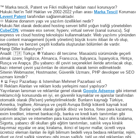
™ Marka tescili, Patent ve Fikri mülkiyet hakları nasıl korunuyor?
Hukuki.Net’in Telif Hakları ve 2002-2022 yılları arası
Marka Tescil
Koruması
Levent Patent
tarafından sağlanmaktadır.
♾️ Makine donanım yapı ve yazılım özellikleri nedir?
Hukuki.Net olarak dedicated hosting serveri bilfiil yoğun trafiği yönetebilen
CubeCDN
, vmware esx server, hyperv, virtual server (sanal sunucu), Sql
express ve cloud hosting teknolojisi kullanmaktadır. Web yazılımı yönünden
ise content management (içerik yönetimi) büyük kısmı itibari ile vb olup,
wordpress ve benzeri çeşitli kodlarla oluşturulan bölümleri de vardır.
Hangi Diller kullanılıyor?
Anadil: 🇹🇷 Türkçe. 🌐 Yabancı dil tercüme: Masaüstü sürümünde geçerli
olmak üzere; İngilizce, Almanca, Fransızca, İtalyanca, İspanyolca, Hintçe,
Rusça ve Arapça. (Bu yabancı dil çeviri seçenekleri ileride artırılacak olup,
bazı internet çeviri yazılımları ile otomatik olarak temin edilmektedir.
Sitenin Webmaster, Hostmaster, Güvenlik Uzmanı, PHP devoloper ve SEO
uzmanı kimdir?
👨‍💻 Feyz Pazarbaşı & Istemihan Mehmet Pazarbasi vd.
® Reklam Alanları ve reklam kodu yerleşimi nasıl yapılıyor?
Yayınlanan lansman ve reklamlar genel olarak
Google Adsense
gibi internet
reklamcılığı konusunda en iyi, en güvenilir kaynaklar ve ajanslar tarafından
otomatik olarak (Re'sen) yerleştirilmektedir. Bunların kaynağı Türkiye,
Amerika, Ingiltere, Almanya ve çeşitli Avrupa Birliği kökenli kaynak kod
ürünleridir. Bunlar içerik olarak günlük döviz ve borsa, forex para kazanma,
exim kredileri, internet bankacılığı, banka ve kredi kartı tanıtımları gibi
yatırım araçları ve internetten para kazanma teknikleri, hazır ofis kiralama,
Sigorta, yabancı dil okulları gibi eğitim tanıtımları, satılık veya kiralık
taşınmaz eşyalar ve araç kiralama, ikinci el taşınır mallar, ücretli veya
ücretsiz eleman ilanları ile ilgili bilimum bedelli veya bedava reklamlar, rejim,
diyet ve özel sağlık sigortası gibi insan sağlığı, tatil ve otel reklamları gibi