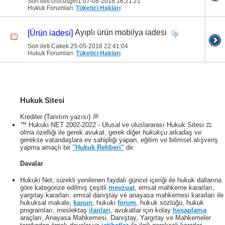
Son ileti crocusgirl1 07-08-2018
16:21:21
Hukuk Forumları:
Tüketici Hakları
Ayıplı ürün mobilya iadesi
[Ürün iadesi]
Son ileti Cakek 25-05-2018
22:41:04
Hukuk Forumları:
Tüketici Hakları
Hukuk Sitesi
Krediler (Tanıtım yazısı) 💭
™ Hukuki NET 2002-2022 - Ulusal ve uluslararası Hukuk Sitesi ⚖️
olma özelliği ile gerek
avukat
, gerek diğer
hukukçu
arkadaş ve
gerekse vatandaşlara ev sahipliği yapan, eğitim ve bilimsel alışveriş
yapma amaçlı bir
"Hukuk Rehberi"
dir.
Davalar
Hukuki Net; sürekli yenilenen faydalı güncel içeriği ile hukuk dallarına
göre kategorize edilmiş çeşitli
mevzuat
, emsal mahkeme kararları,
yargıtay kararları, emsal danıştay ve anayasa mahkemesi kararları ile
hukuksal makale,
kanun
, hukuki
forum
, hukuk sözlüğü, hukuk
programları, meslektaş
ilanları
, avukatlar için kolay
hesaplama
araçları, Anayasa Mahkemesi, Danıştay, Yargıtay ve Mahkemeler