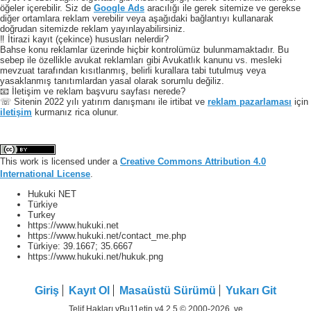
öğeler içerebilir. Siz de
Google Ads
aracılığı ile gerek sitemize ve gerekse
diğer ortamlara reklam verebilir veya aşağıdaki bağlantıyı kullanarak
doğrudan sitemizde reklam yayınlayabilirsiniz.
‼️ İtirazi kayıt (çekince) hususları nelerdir?
Bahse konu reklamlar üzerinde hiçbir kontrolümüz bulunmamaktadır. Bu
sebep ile özellikle avukat reklamları gibi Avukatlık kanunu vs. mesleki
mevzuat tarafından kısıtlanmış, belirli kurallara tabi tutulmuş veya
yasaklanmış tanıtımlardan yasal olarak sorumlu değiliz.
📧 İletişim ve reklam başvuru sayfası nerede?
☏ Sitenin 2022 yılı yatırım danışmanı ile irtibat ve
reklam pazarlaması
için
iletişim
kurmanız rica olunur.
This work is licensed under a
Creative Commons Attribution 4.0
International License
.
Hukuki NET
Türkiye
Turkey
https://www.hukuki.net
https://www.hukuki.net/contact_me.php
Türkiye:
39.1667
;
35.6667
https://www.hukuki.net/hukuk.png
Giriş
Kayıt Ol
Masaüstü Sürümü
Yukarı Git
Telif Hakları vBu11etin v4.2.5 © 2000-2026, ve