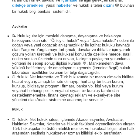
tarafından örnek
davalar
ve
içtihatlar
ile ilgili gerekçeli kararlar,
dilekçe örnekleri
, yasal
haberler
ve hukuk siteleri
dizini
🕸 bulunan
bir hukuk bilgi bankası sistemidir.
Avukatlar
📝 Hukukçular için mesleki danışma, dayanışma ve bakalorya
fonksiyonu olan site; "Önleyici hukuk" veya "Dava hukuku" nedeni ile
doğan veya yeni doğacak anlaşmazlıklar ile içtihat hukuku kaynağı
olan Yargı ve Yargılamayı tartışmak, davalar ve ihtilaflar için yararlı
çözüm yolları üretmek ve hukuksal konularda özellikle nerede, nasıl,
neden soruları üzerinde soru cevap, tartışma paylaşma yorumlama
yöntemi ile sebep sonuç ilişkisi kurarak 💬, Mahkemelerin dava
yükünü hafifletmeyi de amaçlayan suigeneris (kendine özgü) hukuk
laboratuarı özellikleri bulunan bir bilgi dağarcığıdır.
® Hukuki Net internette ve Türk hukukunda bir marka olmakla birlikte
ticaret veya iş amaçlı bir site olmayıp, herhangi bir ticari kurum,
kuruluş, bilgisayar programı firması, banka vb. kişi veya kurum
veyahut herhangi politik veyahut siyasi bir kuruluş tarafından
desteklenmemekte, finans kaynağı reklam ve ekseriyetle site
yönetimi olan Adalet sistemine adanmış bir servistir.
HUKUK
© Hukuki Net hukuk sitesi; içlerinde Akademisyenler, Avukatlar,
Hakimler, Savcılar, Noterler ve Hukuk fakültesi öğrencilerinden oluşan
Türk hukukçular ile üstün nitelikli meslek ve hukuksal bilgisi olan halk
arasından seçilmiş hukuksever uzman bilirkişi ekibi tarafından