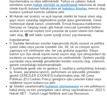
hazırlanmakta ve idare edilmektedir. Türkçe ve yabancı hukuk
terimlerini içeren
hukuk sözlüğü ve ansiklopedi
bölümüne ek olarak
sitede kayıtlı bulunan hukukçulara ait
hukukçu blogları
mevcut olup,
bunların içeriksel kontrolü sahibine aittir.
🆓 Hukuki.net ücretsiz ve açık kaynak nitelikli bir hukuk sitesi olup,
gayri resmi vatandaş bilgilendirme portalı işlevi görmektedir. Genel
muhteviyat olarak kanun, yönetmelik, Emsal Anayasa mahkemesi,
Danıştay ve Yargıtay kararı gibi hukuki mevzuat içermekle birlikte
avukat ve uzman kişilere özel yorumlar da içeren sitenin tüm hakları
saklı olup, 🕲 telif hakkı içeren içeriği izinsiz yayınlanamaz,
kopyalanamaz.
© Sayfalar demokrasi sınırları kapsamında ölçülü siyaset ve politika
içeren video veya yazılar içerebilir. Din, Dil, Irk ve cinsiyet ayrımı
yapmaya izin verilmeyen site, her yaş grubuna uygundur. Siteye
katılım için Üye olmak kişinin kendi seçimi olup, üye olmayanların da
inceleme ve araştırma yapmasına izin verilmektedir. Üyelerin yazdığı
yazılardan veya eklediği görsellerden kendisi sorumlu olup, sitemizin
garanti sorumluluğu bulunmamaktadır.
© İçeriklerde gerek site ve gerekse 3. taraflarca yerleştirilmiş bulunan,
iş, finans, pazarlama tanıtım, performans ve işlevsellik yönünden
gerekli ÇEREZLER (COOKIES) kullanılmakta olup, AB Çerez
Politikası (EU Cookies Policy) gereğince işbu çerezleri kabul veya
reddetme seçimi kullanıcıya aittir.
📖 Siteden yararlanmakla
kullanım sözleşmesini
ve site politikasını
kabul etmiş ve tüm yönergelere vakıf olmuş sayılmaktasınız. 2022 ©
Hukuki NET - Turkish Legal NetWork and Law Resources.